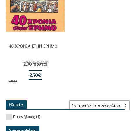
40 ΧΡΟΝΙΑ ΣΤΗΝ ΕΡΗΜΟ
ΧΩΡΙΣ ΑΞΙΟΛΟΓΗΣΗ
2,70 πόντοι
Original
Η
2,70
€
3,00
€
price
τρέχουσα
was:
τιμή
3,00€.
είναι:
2,70€.
Ηλικία
(1)
Για ενήλικες
Συγγραφέας