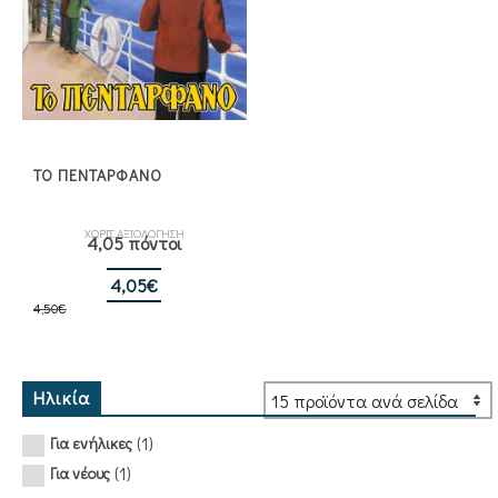
ΤΟ ΠΕΝΤΑΡΦΑΝΟ
ΧΩΡΙΣ ΑΞΙΟΛΟΓΗΣΗ
4,05 πόντοι
Original
Η
4,05
€
4,50
€
price
τρέχουσα
was:
τιμή
4,50€.
είναι:
4,05€.
Ηλικία
(1)
Για ενήλικες
(1)
Για νέους