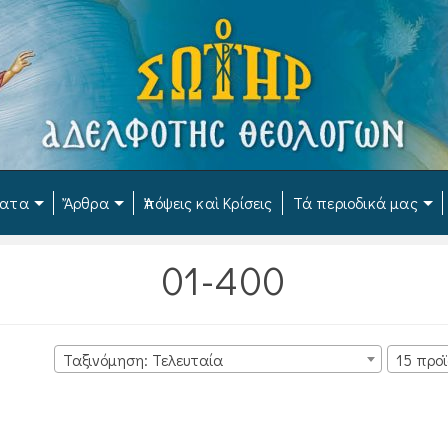
ματα
Ἄρθρα
Ἀπόψεις καὶ Κρίσεις
Τά περιοδικά μας
01-400
Ταξινόμηση: Τελευταία