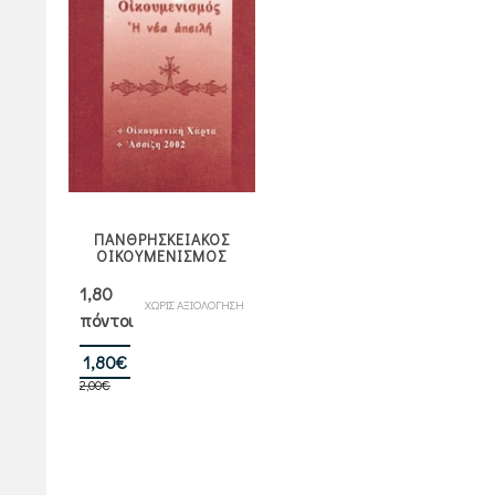
ΠΑΝΘΡΗΣΚΕΙΑΚΟΣ
ΟΙΚΟΥΜΕΝΙΣΜΟΣ
1,80
ΧΩΡΙΣ ΑΞΙΟΛΟΓΗΣΗ
πόντοι
Original
Η
1,80
€
2,00
€
price
τρέχουσα
was:
τιμή
2,00€.
είναι:
1,80€.