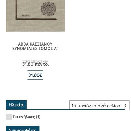
ΑΒΒΑ ΚΑΣΣΙΑΝΟΥ
ΣΥΝΟΜΙΛΙΕΣ ΤΟΜΟΣ Α΄
ΧΩΡΙΣ ΑΞΙΟΛΟΓΗΣΗ
31,80 πόντοι
31,80
€
Ηλικία
(1)
Για ενήλικες
Συγγραφέας