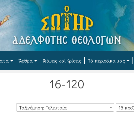
ματα
Ἄρθρα
Ἀπόψεις καὶ Κρίσεις
Τά περιοδικά μας
16-120
Ταξινόμηση: Τελευταία