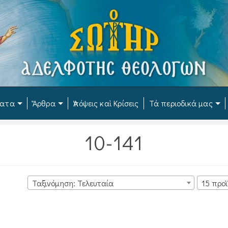
ματα
Ἄρθρα
Ἀπόψεις καὶ Κρίσεις
Τά περιοδικά μας
10-141
Ταξινόμηση: Τελευταία