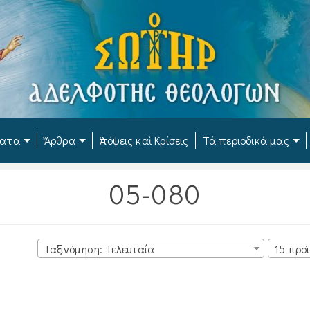
ματα
Ἄρθρα
Ἀπόψεις καὶ Κρίσεις
Τά περιοδικά μας
05-080
Ταξινόμηση: Τελευταία