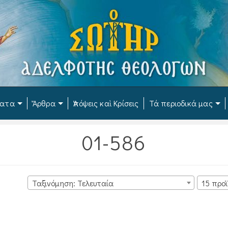
ματα
Ἄρθρα
Ἀπόψεις καὶ Κρίσεις
Τά περιοδικά μας
01-586
Ταξινόμηση: Τελευταία