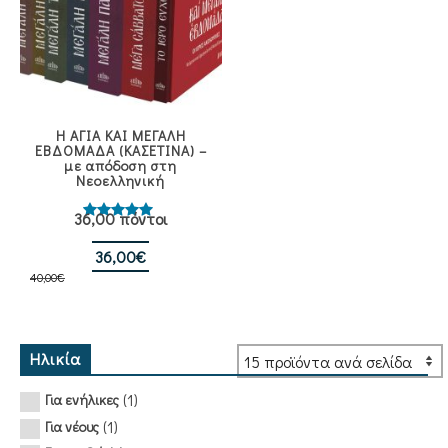
Η ΑΓΙΑ ΚΑΙ ΜΕΓΑΛΗ
ΕΒΔΟΜΑΔΑ (ΚΑΣΕΤΙΝΑ) –
με απόδοση στη
Νεοελληνική
36,00 πόντοι
Βαθμολογήθηκε
με
5.00
από 5
Original
Η
36,00
€
40,00
€
price
τρέχουσα
was:
τιμή
40,00€.
είναι:
36,00€.
Ηλικία
(1)
Για ενήλικες
(1)
Για νέους