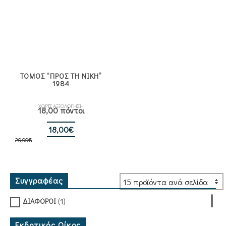
ΤΟΜΟΣ “ΠΡΟΣ ΤΗ ΝΙΚΗ”
1984
ΧΩΡΙΣ ΑΞΙΟΛΟΓΗΣΗ
18,00 πόντοι
Original
Η
18,00
€
20,00
€
price
τρέχουσα
was:
τιμή
20,00€.
είναι:
18,00€.
Συγγραφέας
(1)
ΔΙΑΦΟΡΟΙ
Εκδοτικός Οίκος