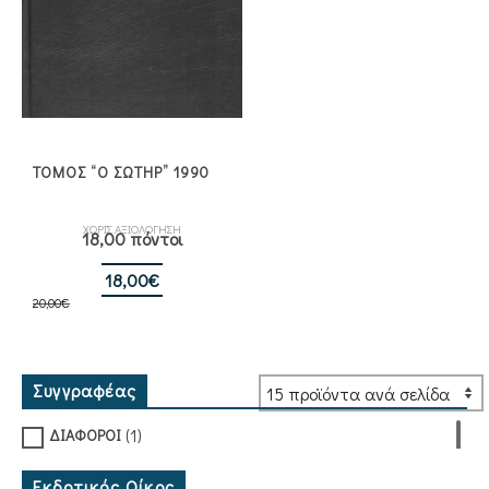
ΤΟΜΟΣ “Ο ΣΩΤΗΡ” 1990
ΧΩΡΙΣ ΑΞΙΟΛΟΓΗΣΗ
18,00 πόντοι
Original
Η
18,00
€
20,00
€
price
τρέχουσα
was:
τιμή
20,00€.
είναι:
18,00€.
Συγγραφέας
(1)
ΔΙΑΦΟΡΟΙ
Εκδοτικός Οίκος