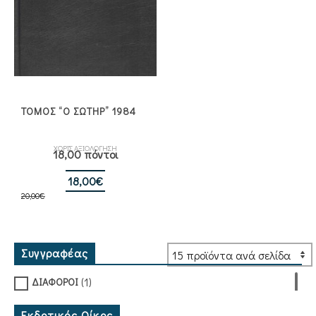
ΤΟΜΟΣ “Ο ΣΩΤΗΡ” 1984
ΧΩΡΙΣ ΑΞΙΟΛΟΓΗΣΗ
18,00 πόντοι
Original
Η
18,00
€
20,00
€
price
τρέχουσα
was:
τιμή
20,00€.
είναι:
18,00€.
Συγγραφέας
(1)
ΔΙΑΦΟΡΟΙ
Εκδοτικός Οίκος