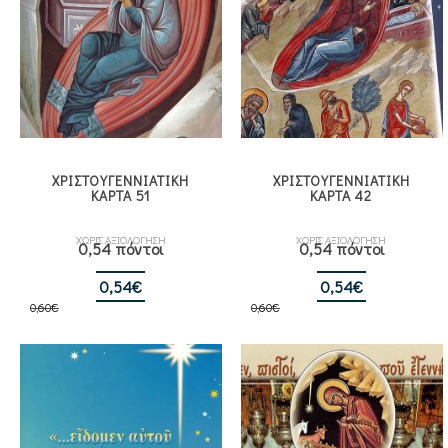
ΧΡΙΣΤΟΥΓΕΝΝΙΑΤΙΚΗ
ΧΡΙΣΤΟΥΓΕΝΝΙΑΤΙΚΗ
ΚΑΡΤΑ 51
ΚΑΡΤΑ 42
ΧΩΡΙΣ ΑΞΙΟΛΟΓΗΣΗ
ΧΩΡΙΣ ΑΞΙΟΛΟΓΗΣΗ
0,54 πόντοι
0,54 πόντοι
Original
Η
Original
Η
0,54
€
0,54
€
0,60
€
price
τρέχουσα
0,60
€
price
τρέχουσα
was:
τιμή
was:
τιμή
0,60€.
είναι:
0,60€.
είναι:
0,54€.
0,54€.