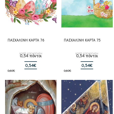
ΠΑΣΧΑΛΙΝΗ ΚΑΡΤΑ 76
ΠΑΣΧΑΛΙΝΗ ΚΑΡΤΑ 75
ΧΩΡΙΣ ΑΞΙΟΛΟΓΗΣΗ
ΧΩΡΙΣ ΑΞΙΟΛΟΓΗΣΗ
0,54 πόντοι
0,54 πόντοι
Original
Η
Original
Η
0,54
€
0,54
€
0,60
€
price
τρέχουσα
0,60
€
price
τρέχουσα
was:
τιμή
was:
τιμή
0,60€.
είναι:
0,60€.
είναι:
0,54€.
0,54€.