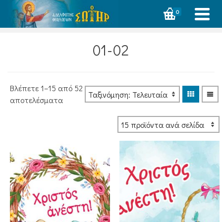
0
01-02
Βλέπετε 1–15 από 52
Sorted
αποτελέσματα
by
latest