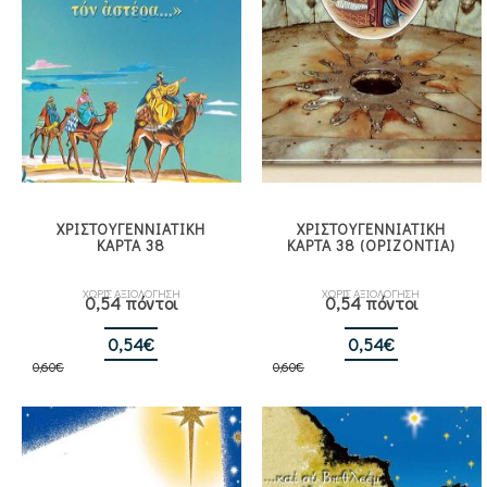
ΧΡΙΣΤΟΥΓΕΝΝΙΑΤΙΚΗ
ΧΡΙΣΤΟΥΓΕΝΝΙΑΤΙΚΗ
ΚΑΡΤΑ 38
ΚΑΡΤΑ 38 (ΟΡΙΖΟΝΤΙΑ)
ΧΩΡΙΣ ΑΞΙΟΛΟΓΗΣΗ
ΧΩΡΙΣ ΑΞΙΟΛΟΓΗΣΗ
0,54 πόντοι
0,54 πόντοι
Original
Η
Original
Η
0,54
€
0,54
€
0,60
€
price
τρέχουσα
0,60
€
price
τρέχουσα
was:
τιμή
was:
τιμή
0,60€.
είναι:
0,60€.
είναι:
0,54€.
0,54€.