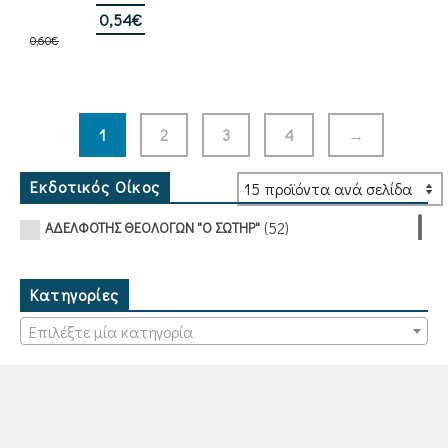
Original
Η
0,54
€
0,60
€
price
τρέχουσα
was:
τιμή
0,60€.
είναι:
0,54€.
1
2
3
4
→
Εκδοτικός Οίκος
(52)
ΑΔΕΛΦΟΤΗΣ ΘΕΟΛΟΓΩΝ "Ο ΣΩΤΗΡ"
Κατηγορίες
Επιλέξτε μία κατηγορία