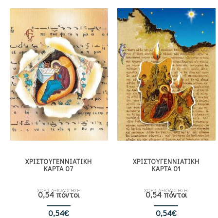
was:
τιμή
was:
τιμή
0,60€.
είναι:
0,60€.
είναι:
0,54€.
0,54€.
ΧΡΙΣΤΟΥΓΕΝΝΙΑΤΙΚΗ
ΧΡΙΣΤΟΥΓΕΝΝΙΑΤΙΚΗ
ΚΑΡΤΑ 07
ΚΑΡΤΑ 01
ΧΩΡΙΣ ΑΞΙΟΛΟΓΗΣΗ
ΧΩΡΙΣ ΑΞΙΟΛΟΓΗΣΗ
0,54 πόντοι
0,54 πόντοι
Original
Η
Original
Η
0,54
€
0,54
€