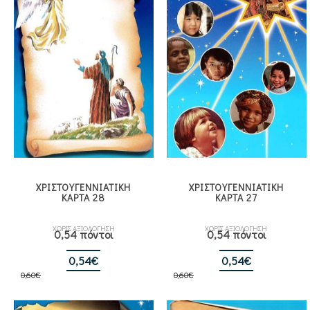
ΧΡΙΣΤΟΥΓΕΝΝΙΑΤΙΚΗ
ΧΡΙΣΤΟΥΓΕΝΝΙΑΤΙΚΗ
ΚΑΡΤΑ 28
ΚΑΡΤΑ 27
ΧΩΡΙΣ ΑΞΙΟΛΟΓΗΣΗ
ΧΩΡΙΣ ΑΞΙΟΛΟΓΗΣΗ
0,54 πόντοι
0,54 πόντοι
Original
Η
Original
Η
0,54
€
0,54
€
0,60
€
price
τρέχουσα
0,60
€
price
τρέχουσα
was:
τιμή
was:
τιμή
0,60€.
είναι:
0,60€.
είναι: