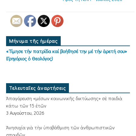
Μήνυμα τῆς ἡμέρας
«Τίμησε τήν πατρίδα καί βοήθησέ την μέ τήν ἀρετή σου»
(Γρηγόριος ὁ Θεολόγος)
Τελευταῖες ἀναρτήσεις
Ἀπαγόρευση «μέσων κοινωνικῆς δικτύωσης» σὲ παιδιὰ
κάτω τῶν 15 ἐτῶν
3 Αυγούστου, 2026
Ἀνησυχία γιὰ τὴν ὑποβάθμιση τῶν ἀνθρωπιστικῶν
σπουδῶν