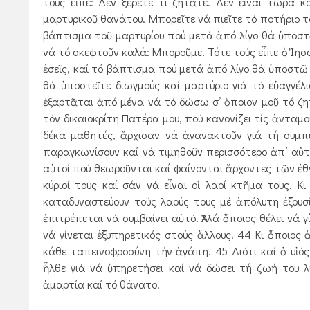
τούς εἶπε: Δέν ξέρετε τί ζητᾶτε. Δέν εἶναι τώρα 
μαρτυρικοῦ θανάτου. Μπορεῖτε νά πιεῖτε τό ποτήριο τ
βάπτισμα τοῦ μαρτυρίου πού μετά ἀπό λίγο θά ὑποστῶ
νά τό σκεφτοῦν καλά: Μποροῦμε. Τότε τούς εἶπε ὁ Ἰησο
ἐσεῖς, καί τό βάπτισμα πού μετά ἀπό λίγο θά ὑποστῶ 
θά ὑπο­στεῖτε διωγμούς καί μαρτύριο γιά τό εὐαγγέ
ἐξαρτᾶται ἀπό μένα νά τό δώσω σ’ ὅποιον μοῦ τό ζητή
τόν δικαιοκρίτη Πατέρα μου, πού κανονίζει τίς ἀνταμ
δέκα μαθητές, ἄρχισαν νά ἀγανακτοῦν γιά τή συμπε
παραγκωνίσουν καί νά τιμηθοῦν περισσότερο ἀπ’ αὐτο
αὐτοί πού θεωροῦνται καί φαίνονται ἄρχοντες τῶν ἐθν
κύριοί τους καί σάν νά εἶναι οἱ λαοί κτῆμα τους. Κ
καταδυναστεύουν τούς λαούς τους μέ ἀπόλυτη ἐξουσί
ἐπιτρέπεται νά συμβαίνει αὐτό. Ἀλλά ὅποιος θέλει νά
νά γίνεται ἐξυπηρετικός στούς ἄλλους. 44 Κι ὅποιος 
κάθε ταπεινοφροσύνη τήν ἀγάπη. 45 Διότι καί ὁ υἱό
ἦλθε γιά νά ὑπηρετήσει καί νά δώσει τή ζωή του λ
ἁμαρτία καί τό θάνατο.