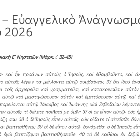
ν – Εὐαγγελικὸ Ἀνάγνωσμ
υ 2026
κὴ Ε΄ Νηστειῶν (Μάρκ. ι΄ 32-45)
· καὶ ἦν προάγων αὐτοὺς ὁ Ἰησοῦς, καὶ ἐθαμβοῦντο, καὶ ἀ
αὐτοῖς λέγειν τὰ μέλλοντα αὐτῷ συμβαίνειν, 33 ὅτι ἰδοὺ ἀνα
 τοῖς ἀρχιερεῦσι καὶ γραμματεῦσι, καὶ κατακρινοῦσιν αὐτὸ
ιν αὐτῷ καὶ μαστιγώσουσιν αὐτὸν καὶ ἐμπτύσουσιν αὐτῷ καὶ 
πορεύονται αὐτῷ Ἰάκωβος καὶ Ἰωάννης υἱοὶ Ζεβεδαίου λέγοντες
ν αὐτοῖς· τί θέλετε ποιῆσαί με ὑμῖν; 37 οἱ δὲ εἶπον αὐτῷ· δὸς ἡμ
ῃ σου. 38 ὁ δὲ Ἰησοῦς εἶπεν αὐτοῖς· οὐκ οἴδατε τί αἰτεῖσθε. δύν
 βαπτισθῆναι; 39 οἱ δὲ εἶπον αὐτῷ· δυνά­μεθα. ὁ δὲ Ἰησοῦς εἶπ
ὃ ἐγὼ βαπτίζομαι βαπτισθήσεσθε· 40 τὸ δὲ καθίσαι ἐκ δεξιῶ