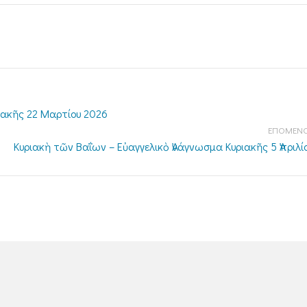
ιακῆς 22 Μαρτίου 2026
ΕΠΟΜΕΝΟ
Κυριακὴ τῶν Βαΐων – Εὐαγγελικὸ Ἀνάγνωσμα Κυριακῆς 5 Ἀπριλί