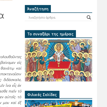
Ἀναζήτηση
α
Το συναξάρι της ημέρας
κολουθοῦντες
βαίνομεν εἰς
ν θανάτῳ καὶ
ἀποκτενοῦσιν
· διδάσκαλε,
ῖν ἵνα εἷς ἐκ
ασθε πιεῖν τὸ
Φιλικές Σελίδες
εν αὐτοῖς· τὸ
ν μου καὶ ἐξ