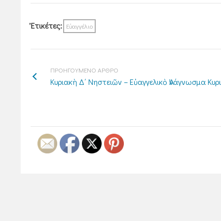
Ἐτικέτες:
Εὐαγγέλιο
ΠΡΟΗΓΟΥΜΕΝΟ ΑΡΘΡΟ
Κυριακὴ Δ΄ Νηστειῶν – Εὐαγγελικὸ Ἀνάγνωσμα Κυρ