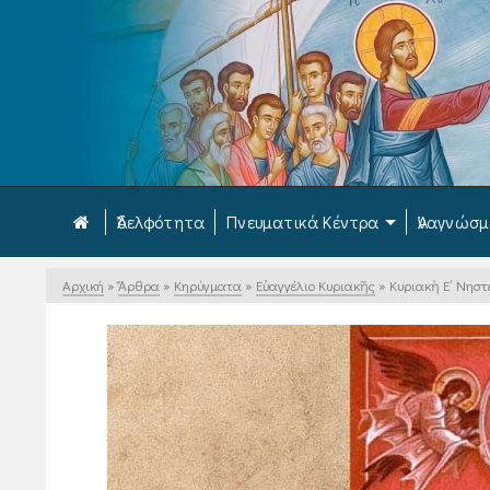
Ἀδελφότητα
Πνευματικά Κέντρα
Ἀναγνώσ
Αρχική
»
Ἄρθρα
»
Κηρύγματα
»
Εὐαγγέλιο Κυριακῆς
»
Κυριακὴ Ε΄ Νηστ