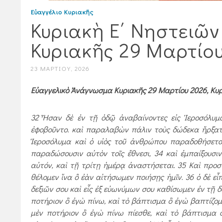
Εὐαγγέλιο Κυριακῆς
Κυριακὴ Ε΄ Νηστειῶ
Κυριακῆς 29 Μαρτίο
23 ΜΑΡΤΊΟΥ, 2026
Εὐαγγελικὸ Ἀνάγνωσμα Κυριακῆς 29 Μαρτίου 2026, Κυρια
32 Ἦσαν δὲ ἐν τῇ ὁδῷ ἀναβαίνοντες εἰς Ἱεροσόλυμα
ἐφοβοῦντο. καὶ παραλαβὼν πάλιν τοὺς δώδεκα ἤρξατο 
Ἱεροσόλυμα καὶ ὁ υἱὸς τοῦ ἀνθρώπου παραδοθήσεται
παραδώσουσιν αὐτὸν τοῖς ἔθνεσι, 34 καὶ ἐμπαίξουσ
αὐτόν, καὶ τῇ τρίτῃ ἡμέρᾳ ἀναστήσεται. 35 Καὶ προσ
θέλομεν ἵνα ὃ ἐὰν αἰτήσωμεν ποιήσῃς ἡμῖν. 36 ὁ δὲ εἶπε
δεξιῶν σου καὶ εἷς ἐξ εὐωνύμων σου καθίσωμεν ἐν τῇ δόξ
ποτήριον ὃ ἐγὼ πίνω, καὶ τὸ βάπτισμα ὃ ἐγὼ βαπτίζομαι
μὲν ποτήριον ὃ ἐγὼ πίνω πίεσθε, καὶ τὸ βάπτισμα 