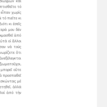
 διωγμῶν καί
πτισθεῖτε τό
 εἶπαν χωρίς
 τό πιεῖτε κι
ότι κι ἐσεῖς
τερά μου δέν
οιμασθεῖ ἀπό
ὐτά οἱ ἄλλοι
ῦσαν νά τούς
νωρίζετε ὅτι
ἀνεξέλεγκτοι
ξιωματοῦχοι,
 μπορεῖ οὔτε
νά προσπαθεῖ
 ἀσκώντας μέ
ετηθεῖ, ἀλλά
λλοί ἀπό τήν