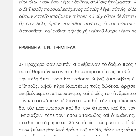
εὐωνύμων οὐκ ἔστιν ἐμὸν δοῦναι, ἀλλ᾿ οἷς ἡτοίμασται.
ὁ δὲ Ἰησοῦς προσκαλεσάμενος αὐτοὺς λέγει αὐτοῖς· οἴδ
αὐτῶν κατεξουσιάζουσιν αὐτῶν· 43 οὐχ οὕτω δὲ ἔσται ἐν
ὃς ἐὰν θέλῃ ὑμῶν γενέσθαι πρῶτος, ἔσται πάντων 
διακονῆσαι, καὶ δοῦναι τὴν ψυχὴν αὐτοῦ λύτρον ἀντὶ π
ΕΡΜΗΝΕΙΑ Π. Ν. ΤΡΕΜΠΕΛΑ
32 Προχωροῦσαν λοιπόν κι ἀνέβαιναν τό δρόμο πρός 
αὐτοί θαμπώνονταν ἀπό θαυμασμό καί δέος, καθώς 
τήν πόλη ὅπου τόσα θά πάθαινε. Κι ἐνῶ ἀπό σεβασμό 
ὁ Ἰησοῦς, ἀφοῦ πῆρε ἰδιαιτέρως τούς δώ­δεκα, ἄρχισε
ἀνεβαίνουμε στά Ἱεροσόλυμα, καί ὁ υἱός τοῦ ἀνθρώπου,
τόν καταδικάσουν σέ θάνατο καί θά τόν παραδώσουν σ
θά τόν μαστιγώσουν καί θά τόν φτύσουν καί θά τόν
Πλησιάζουν τότε τόν Ἰησοῦ ὁ Ἰάκωβος καί ὁ Ἰωάννης, ο
πού θά σοῦ ζητήσουμε. 36 Κι αὐτός τούς ρώτησε: Τί θέ
στόν ἐπίγειο βασιλικό θρόνο τοῦ Δαβίδ, βάλε μας νά κα