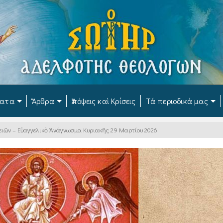
ματα
Ἄρθρα
Ἀπόψεις καὶ Κρίσεις
Τά περιοδικά μας
ειῶν – Εὐαγγελικὸ Ἀνάγνωσμα Κυριακῆς 29 Μαρτίου 2026