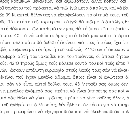
καιρός κοσμικῶν μεγαλείων καί ἀξιωμάτων, ἀλλά κόπων καί
οῦ θανάτου πού πρόκειται νά πιῶ ἐγώ μετά ἀπό λίγο, καί νά βα
; 39 Κι αὐτοί, θέλοντας νά ἐξασφαλίσουν τό αἴτημά τους, τοῦ
ῦς: Τό ποτήριο τοῦ μαρτυρίου πού ἐγώ θά πιῶ μετά ἀπό λίγο, θά
στή θάλασσα τῶν παθημάτων μου, θά τό ὑποστεῖτε κι ἐσεῖς. Δι
λιό μου. 40 Τό νά καθίσετε ὅμως στά δεξιά μου καί στά ἀρισ
σει, ἀλλά αὐτό θά δοθεῖ σ’ ἐκείνους γιά τούς ὁποίους ἔχει ἑτ
οιβές σύμφωνα μέ τήν ἀρε­τή τοῦ καθενός. 41 Ὅταν τ’ ἄκουσαν α
ριφορά αὐτή τοῦ Ἰακώβου καί τοῦ Ἰωάννου, οἱ ὁποῖοι ζητο
ύς. 42 Ὁ Ἰησοῦς ὅμως τούς κάλεσε κοντά του καί τούς εἶπε: Γ
ῶν, ἀσκοῦν ἀπόλυτη κυριαρχία στούς λαούς τους σάν νά εἶναι 
ι ἐκεῖνοι πού ἔχουν μεγάλο ἀξίωμα, ὅπως εἶναι οἱ ἀνώτεροι ἀ
α, σάν νά εἶναι αὐτοί δοῦλοι τους. 43 Μεταξύ σας ὅμως δέν
 γίνει μεγάλος ἀνάμεσά σας, πρέπει νά εἶναι ὑπηρέτης σας καί 
ἀπό σᾶς θέλει νά γίνει πρῶτος, πρέπει νά γίνει δοῦλος ὅλων,
ς τοῦ ἀνθρώπου, ὁ Μεσσίας, δέν ἦλθε στόν κόσμο γιά νά ὑπηρ
ύτρο προκειμένου νά ἐξαγορασθοῦν καί νά ἐλευθερωθοῦν πο