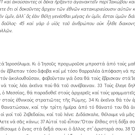
 41 καὶ ἀκούσαντες οἱ δέκα ἤρξαντο ἀγανακτεῖν περὶ Ἰακώβου κα
ατε ὅτι οἱ δοκοῦντες ἄρχειν τῶν ἐθνῶν κατακυριεύουσιν αὐτῶν κ
 ὑμῖν, ἀλλ᾿ ὃς ἐὰν θέλῃ γενέσθαι μέγας ἐν ὑμῖν, ἔσται ὑμῶν διά
δοῦλος· 45 καὶ γὰρ ὁ υἱὸς τοῦ ἀνθρώπου οὐκ ἦλθε διακονη
ολλῶν.
τά Ἱεροσόλυμα. Κι ὁ Ἰησοῦς προχωροῦσε μπροστά ἀπό τούς μαθ
τόν ἔβλεπαν τόσο ἄφοβα καί μέ τόσο θαρραλέα ἀπόφαση νά π
τόν ἀκολουθοῦσαν, φοβοῦνταν γιά ὅσα θά τούς ἔβρισκαν στά Ἱε
 νά τούς λέει ἐκεῖνα πού θά τοῦ συνέβαιναν. 33 Τούς ἔλεγε δηλ
 ὁ Μεσσίας, θά παραδοθεῖ στούς ἀρχιερεῖς καί τούς γραμματεῖς,
τούς ἐθνικούς στρατιῶτες τῆς Ρώμης. 34 Κι ἐκεῖνοι θά τόν ἐ
 θανατώσουν, καί τήν τρίτη ἡμέρα ἀπό τό θάνατό του θά ἀ
ἱ γιοί τοῦ Ζεβεδαίου, καί τοῦ λένε: Διδάσκαλε, θέλουμε νά μᾶς
λετε νά σᾶς κάνω; 37 Αὐτοί τοῦ εἶπαν: Ὅταν ἔλθεις στή δόξα σο
θίσουμε ὁ ἕνας στά δεξιά σου κι ὁ ἄλλος στ’ ἀριστερά σου. 38 