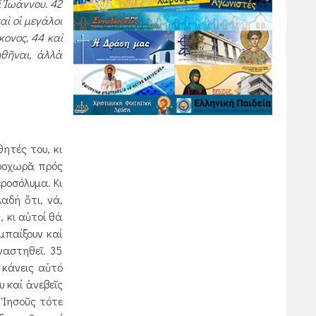
ὶ Ἰωάννου. 42
αὶ οἱ μεγάλοι
κονος, 44 καὶ
θῆναι, ἀλλὰ
ητές του, κι
ροχωρᾶ πρός
ροσόλυμα. Κι
αδή ὅτι, νά,
 κι αὐτοί θά
μπαίξουν καί
ναστηθεῖ. 35
 κάνεις αὐτό
υ καί ἀνεβεῖς
Ὁ Ἰησοῦς τότε