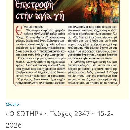
Ὁ Σωτήρ
«Ο ΣΩΤΗΡ» ~ Τεῦχος 2347 ~ 15-2-
2026