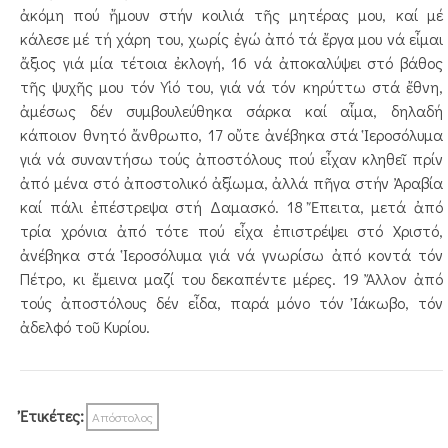
ἀκόμη πού ἤμουν στήν κοιλιά τῆς μητέρας μου, καί μέ
κάλεσε μέ τή χάρη του, χωρίς ἐγώ ἀπό τά ἔργα μου νά εἶμαι
ἄξιος γιά μία τέτοια ἐκλογή, 16 νά ἀποκαλύψει στό βάθος
τῆς ψυχῆς μου τόν Υἱό του, γιά νά τόν κηρύττω στά ἔθνη,
ἀμέσως δέν συμβου­λεύ­­­­­­θηκα σάρκα καί αἷμα, δηλαδή
κάποιον θνητό ἄν­θρω­­πο, 17 οὔτε ἀνέβηκα στά Ἱεροσόλυμα
γιά νά συναντήσω τούς ἀποστόλους πού εἶχαν κληθεῖ πρίν
ἀπό μένα στό ἀποστολικό ἀξίωμα, ἀλλά πῆγα στήν Ἀραβία
καί πάλι ἐπέστρεψα στή Δαμασκό. 18 Ἔπειτα, μετά ἀπό
τρία χρόνια ἀπό τότε πού εἶχα ἐπι­­στρέψει στό Χριστό,
ἀνέβηκα στά Ἱεροσόλυμα γιά νά γνωρίσω ἀπό κοντά τόν
Πέτρο, κι ἔμεινα μαζί του δε­­καπέντε μέρες. 19 Ἄλλον ἀπό
τούς ἀποστόλους δέν εἶδα, παρά μόνο τόν Ἰάκωβο, τόν
ἀδελφό τοῦ Κυρίου.
Ἐτικέτες:
Απόστολος