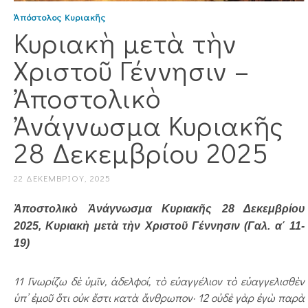
Ἀπόστολος Κυριακῆς
Κυριακὴ μετὰ τὴν
Χριστοῦ Γέννησιν –
Ἀποστολικὸ
Ἀνάγνωσμα Κυριακῆς
28 Δεκεμβρίου 2025
22 ΔΕΚΕΜΒΡΊΟΥ, 2025
Ἀποστολικὸ Ἀνάγνωσμα Κυριακῆς 28 Δεκεμβρίου
2025, Κυριακὴ μετὰ τὴν Χριστοῦ Γέννησιν (Γαλ. α΄ 11-
19)
11 Γνωρίζω δὲ ὑμῖν, ἀδελ­φοί, τὸ εὐαγγέλιον τὸ εὐαγ­γελισθὲν
ὑπ’ ἐμοῦ ὅτι οὐκ ἔστι κατὰ ἄνθρωπον· 12 οὐδὲ γὰρ ἐγὼ παρὰ