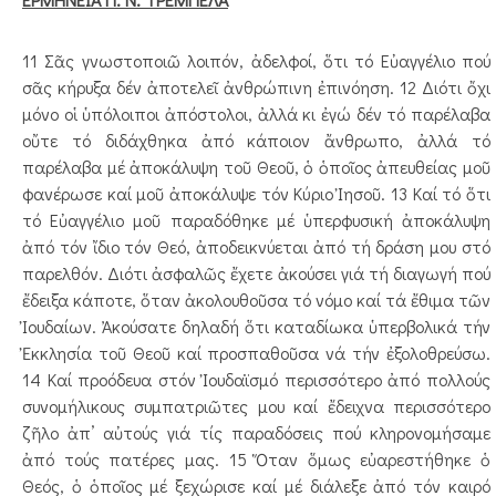
11 Σᾶς γνωστοποιῶ λοιπόν, ἀδελφοί, ὅτι τό Εὐαγγέ­­­­­­λιο πού
σᾶς κήρυξα δέν ἀποτελεῖ ἀνθρώπινη ἐπι­νό­η­ση. 12 Διότι ὄχι
μόνο οἱ ὑπόλοιποι ἀπόστολοι, ἀλλά κι ἐ­­­­γώ δέν τό παρέλαβα
οὔτε τό διδάχθηκα ἀπό κάποι­­­ον ἄν­­­­­θρωπο, ἀλλά τό
παρέλαβα μέ ἀποκάλυψη τοῦ Θε­­­οῦ, ὁ ὁποῖος ἀπευθείας μοῦ
φανέρωσε καί μοῦ ἀπο­κά­­­λυ­­­ψε τόν Κύριο Ἰησοῦ. 13 Καί τό ὅτι
τό Εὐαγγέλιο μοῦ παραδόθηκε μέ ὑπερ­­­­­φυσική ἀποκάλυψη
ἀπό τόν ἴδιο τόν Θεό, ἀπο­δει­κνύ­ε­ται ἀπό τή δράση μου στό
παρελθόν. Διότι ἀσφα­λῶς ἔχε­τε ἀκούσει γιά τή διαγωγή πού
ἔδειξα κά­ποτε, ὅταν ἀκο­λουθοῦσα τό νόμο καί τά ἔθιμα τῶν
Ἰου­δαίων. Ἀκού­­σατε δηλαδή ὅτι καταδίωκα ὑπερβολικά τήν
Ἐκκλησία τοῦ Θεοῦ καί προσπαθοῦσα νά τήν ἐξολοθρεύσω.
14 Καί προόδευα στόν Ἰουδαϊσμό περισσότερο ἀπό πολλούς
συνομήλικους συμπατριῶτες μου καί ἔδειχνα περισσότερο
ζῆλο ἀπ’ αὐτούς γιά τίς παραδόσεις πού κληρονομήσαμε
ἀπό τούς πατέρες μας. 15 Ὅταν ὅμως εὐαρεστήθηκε ὁ
Θεός, ὁ ὁποῖος μέ ξεχώρισε καί μέ διάλεξε ἀπό τόν καιρό