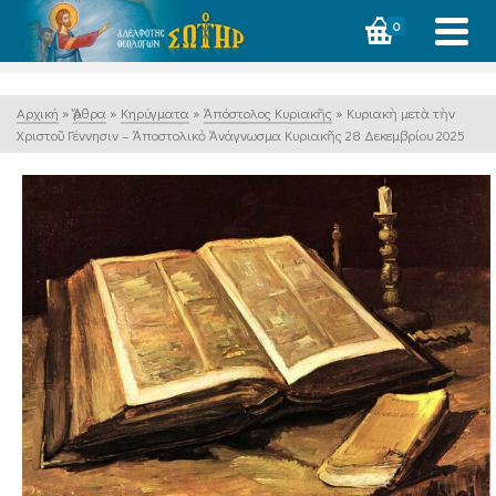
0
Αρχική
»
Ἄρθρα
»
Κηρύγματα
»
Ἀπόστολος Κυριακῆς
»
Κυριακὴ μετὰ τὴν
Χριστοῦ Γέννησιν – Ἀποστολικὸ Ἀνάγνωσμα Κυριακῆς 28 Δεκεμβρίου 2025