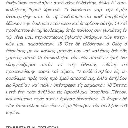
ἀνθρώπου παρέλαβον αὐ­τὸ οὔτε ἐδιδάχθην, ἀλλὰ δι’ ἀπο­
καλύψεως Ἰησοῦ Χρι­στοῦ. 13 Ἠκούσατε γὰρ τὴν ἐ­-μὴν
ἀναστροφήν ποτε ἐν τῷ Ἰουδαϊσμῷ, ὅτι καθ’ ὑπερ­βολὴν
ἐδίωκον τὴν ἐκ­κλησίαν τοῦ Θεοῦ καὶ ἐπόρ­θουν αὐτήν, 14 καὶ
προέκοπτον ἐν τῷ Ἰουδαϊσμῷ ὑπὲρ πολλοὺς συνηλικιώτας ἐν
τῷ γένει μου, περισσοτέρως ζηλω­τὴς ὑπάρχων τῶν πατρι­
κῶν μου παραδόσεων. 15 Ὅτε δὲ εὐδόκησεν ὁ Θεὸς ὁ
ἀφορίσας με ἐκ κοιλίας μητρός μου καὶ καλέσας διὰ τῆς
χάριτος αὐτοῦ 16 ἀποκαλύψαι τὸν υἱὸν αὐτοῦ ἐν ἐμοί, ἵνα
εὐαγ­γελίζωμαι αὐτὸν ἐν τοῖς ἔθνεσιν, εὐθέως οὐ
προσανεθέμην σαρκὶ καὶ αἵματι, 17 οὐδὲ ἀνῆλθον εἰς Ἱε-
ροσόλυμα πρὸς τοὺς πρὸ ἐμοῦ ἀποστόλους, ἀλλὰ ἀπῆλθον
εἰς Ἀραβίαν, καὶ πάλιν ὑπέστρεψα εἰς Δαμασκόν. 18 Ἔπειτα
μετὰ ἔτη τρία ἀνῆλθον εἰς Ἱεροσόλυμα ἱστορῆσαι Πέτρον,
καὶ ἐπέ­μεινα πρὸς αὐτὸν ἡμέ­ρας δεκαπέντε· 19 ἕτερον δὲ
τῶν ἀπο­στόλων οὐκ εἶδον εἰ μὴ Ἰάκωβον τὸν ἀδελφὸν τοῦ
Κυρίου.
ΕΡΜΗΝΕΙΑ Π. Ν. ΤΡΕΜΠΕΛΑ