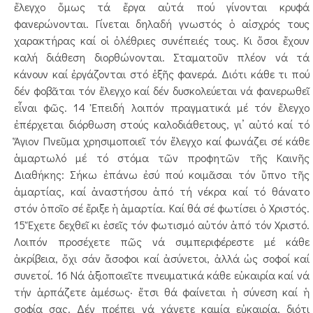
ἔλεγχο ὅμως τά ἔργα αὐτά πού γίνονται κρυφά
φανερώνονται. Γίνεται δηλαδή γνωστός ὁ αἰσχρός τους
χαρακτήρας καί οἱ ὀλέθριες συνέπειές τους. Κι ὅσοι ἔχουν
καλή διάθεση διορθώνονται. Σταματοῦν πλέον νά τά
κάνουν καί ἐργάζονται στό ἑξῆς φανερά. Διότι κάθε τι πού
δέν φοβᾶται τόν ἔλεγχο καί δέν δυσκολεύεται νά φανερωθεῖ
εἶναι φῶς. 14 Ἐπειδή λοιπόν πραγματικά μέ τόν ἔλεγχο
ἐπέρχεται διόρθωση στούς καλοδιάθετους, γι’ αὐτό καί τό
Ἅγιον Πνεῦμα χρησιμοποιεῖ τόν ἔλεγχο καί φωνάζει σέ κάθε
ἁμαρτωλό μέ τό στόμα τῶν προφητῶν τῆς Καινῆς
Διαθήκης: Σήκω ἐπάνω ἐσύ πού κοιμᾶσαι τόν ὕπνο τῆς
ἁμαρτίας, καί ἀναστήσου ἀπό τή νέκρα καί τό θάνατο
στόν ὁποῖο σέ ἔριξε ἡ ἁμαρτία. Καί θά σέ φωτίσει ὁ Χριστός.
15 Ἔχετε δεχθεῖ κι ἐσεῖς τόν φωτισμό αὐτόν ἀπό τόν Χριστό.
Λοιπόν προσέχετε πῶς νά συμπεριφέρεστε μέ κάθε
ἀκρίβεια, ὄχι σάν ἄσοφοι καί ἀσύνετοι, ἀλλά ὡς σοφοί καί
συνετοί. 16 Νά ἀξιοποιεῖτε πνευματικά κάθε εὐκαιρία καί νά
τήν ἁρπάζετε ἀμέσως· ἔτσι θά φαίνεται ἡ σύνεση καί ἡ
σοφία σας. Δέν πρέπει νά χάνετε καμία εὐκαιρία, διότι