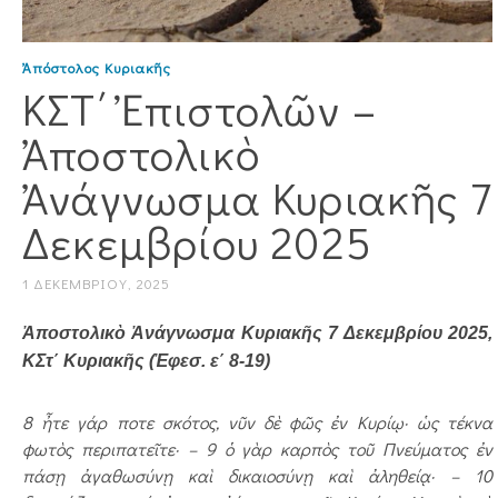
Ἀπόστολος Κυριακῆς
ΚΣΤ΄ Ἐπιστολῶν –
Ἀποστολικὸ
Ἀνάγνωσμα Κυριακῆς 7
Δεκεμβρίου 2025
1 ΔΕΚΕΜΒΡΊΟΥ, 2025
Ἀποστολικὸ Ἀνάγνωσμα Κυριακῆς 7 Δεκεμβρίου 2025,
ΚΣτ΄ Κυριακῆς (Ἐφεσ. ε΄ 8-19)
8 ἦτε γάρ ποτε σκότος, νῦν δὲ φῶς ἐν Κυρίῳ· ὡς τέκνα
φωτὸς περιπατεῖτε· – 9 ὁ γὰρ καρπὸς τοῦ Πνεύματος ἐν
πάσῃ ἀγαθωσύνῃ καὶ δικαιοσύνῃ καὶ ἀληθείᾳ· – 10