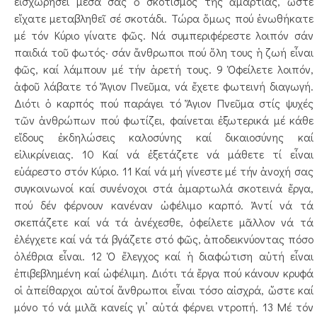
εἰσχωρήσει μέσα σας ὁ σκοτισμός τῆς ἁμαρτίας, ὥστε
εἴχατε μεταβληθεῖ σέ σκοτάδι. Τώρα ὅμως πού ἑνωθήκατε
μέ τόν Κύριο γίνατε φῶς. Νά συμπεριφέρεστε λοιπόν σάν
παιδιά τοῦ φωτός· σάν ἄνθρωποι πού ὅλη τους ἡ ζωή εἶναι
φῶς, καί λάμπουν μέ τήν ἀρετή τους. 9 Ὀφείλετε λοιπόν,
ἀφοῦ λάβατε τό Ἅγιον Πνεῦμα, νά ἔχετε φωτεινή διαγωγή.
Διότι ὁ καρπός πού παράγει τό Ἅγιον Πνεῦμα στίς ψυχές
τῶν ἀνθρώπων πού φωτίζει, φαίνεται ἐξωτερικά μέ κάθε
εἴδους ἐκδηλώσεις καλοσύνης καί δικαιοσύνης καί
εἰλικρίνειας. 10 Καί νά ἐξετάζετε νά μάθετε τί εἶναι
εὐάρεστο στόν Κύριο. 11 Καί νά μή γίνεστε μέ τήν ἀνοχή σας
συγκοινωνοί καί συνένοχοι στά ἁμαρτωλά σκοτεινά ἔργα,
πού δέν φέρνουν κανέναν ὠφέλιμο καρπό. Ἀντί νά τά
σκεπάζετε καί νά τά ἀνέχεσθε, ὀφείλετε μᾶλλον νά τά
ἐλέγχετε καί νά τά βγάζετε στό φῶς, ἀποδεικνύοντας πόσο
ὀλέθρια εἶναι. 12 Ὁ ἔλεγχος καί ἡ διαφώτιση αὐτή εἶναι
ἐπιβεβλημένη καί ὠφέλιμη. Διότι τά ἔργα πού κάνουν κρυφά
οἱ ἀπείθαρχοι αὐτοί ἄνθρωποι εἶναι τόσο αἰσχρά, ὥστε καί
μόνο τό νά μιλᾶ κανείς γι’ αὐτά φέρνει ντροπή. 13 Μέ τόν