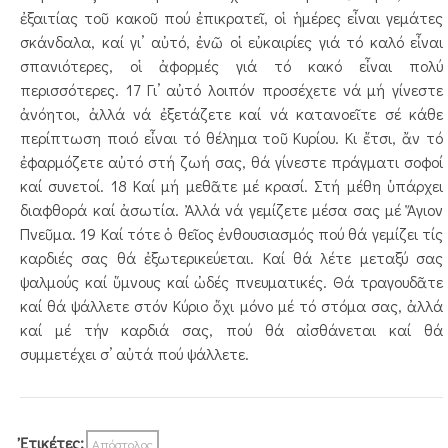
ἐξαιτίας τοῦ κακοῦ πού ἐπικρατεῖ, οἱ ἡμέρες εἶναι γεμάτες
σκάνδαλα, καί γι’ αὐτό, ἐνῶ οἱ εὐκαιρίες γιά τό καλό εἶναι
σπανιότερες, οἱ ἀφορμές γιά τό κακό εἶναι πολύ
περισσότερες. 17 Γι’ αὐτό λοιπόν προσέχετε νά μή γίνεστε
ἀνόητοι, ἀλλά νά ἐξετάζετε καί νά κατανοεῖτε σέ κάθε
περίπτωση ποιό εἶναι τό θέλημα τοῦ Κυρίου. Κι ἔτσι, ἄν τό
ἐφαρμόζετε αὐτό στή ζωή σας, θά γίνεστε πράγματι σοφοί
καί συνετοί. 18 Καί μή μεθᾶτε μέ κρασί. Στή μέθη ὑπάρχει
διαφθορά καί ἀσωτία. Ἀλλά νά γεμίζετε μέσα σας μέ Ἅγιον
Πνεῦμα. 19 Καί τότε ὁ θεῖος ἐνθουσιασμός πού θά γεμίζει τίς
καρ­­διές σας θά ἐξωτερικεύεται. Καί θά λέτε μεταξύ σας
ψαλμούς καί ὕμνους καί ὠδές πνευματικές. Θά τρα­­­γουδᾶτε
καί θά ψάλλετε στόν Κύριο ὄχι μόνο μέ τό στόμα σας, ἀλλά
καί μέ τήν καρδιά σας, πού θά αἰσθάνεται καί θά
συμμετέχει σ’ αὐτά πού ψάλλετε.
Ἐτικέτες:
Απόστολος