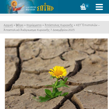
0
Αρχική
»
Ἄρθρα
»
Κηρύγματα
»
Ἀπόστολος Κυριακῆς
»
ΚΣΤ΄ Ἐπιστολῶν –
Ἀποστολικὸ Ἀνάγνωσμα Κυριακῆς 7 Δεκεμβρίου 2025