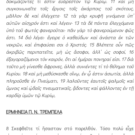
δοκιμάζοντες τί ἐστιν εὐάρεστον τῷ Κυρίῳ. 11 καὶ μὴ
συγκοινωνεῖτε τοῖς ἔργοις τοῖς ἀκάρποις τοῦ σκότους,
μᾶλλον δὲ καὶ ἐλέγχετε· 12 τὰ γὰρ κρυφῆ γινόμενα ὑπ’
αὐτῶν αἰσχρόν ἐστι καὶ λέγειν· 13 τὰ δὲ πάντα ἐλεγχόμενα
ὑπὸ τοῦ φωτὸς φανεροῦται· πᾶν γὰρ τὸ φανερούμενον φῶς
ἐστι. 14 διὸ λέγει· ἔγειρε ὁ καθεύδων καὶ ἀνάστα ἐκ τῶν
νεκρῶν, καὶ ἐπιφαύσει σοι ὁ Χριστός. 15 Βλέπετε οὖν πῶς
ἀκρι­βῶς περιπατεῖτε, μὴ ὡς ἄ­σοφοι, ἀλλ’ ὡς σοφοί, 16
ἐξαγοραζόμενοι τὸν καιρόν, ὅτι αἱ ἡμέραι πονηραί εἰσι. 17 διὰ
τοῦτο μὴ γίνεσθε ἄφρονες, ἀλλὰ συνιέντες τί τὸ θέλημα τοῦ
Κυρίου. 18 καὶ μὴ μεθύσκεσθε οἴνῳ, ἐν ᾧ ἐστιν ἀσωτία, ἀλλὰ
πληροῦσθε ἐν Πνεύματι, 19 λαλοῦντες ἑαυτοῖς ψαλ­μοῖς καὶ
ὕμνοις καὶ ᾠ­δαῖς πνευματικαῖς, ᾄδον­τες καὶ ψάλλοντες ἐν τῇ
καρδίᾳ ὑ­μῶν τῷ Κυρίῳ,
ΕΡΜΗΝΕΙΑ Π. Ν. ΤΡΕΜΠΕΛΑ
8 Σκεφθεῖτε τί ἤσασταν στό παρελθόν. Τόσο πολύ εἶχε