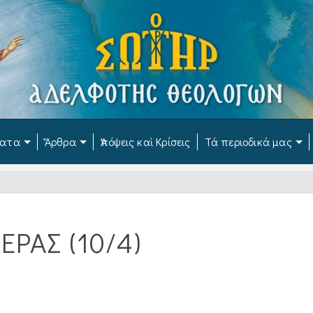
ματα
Ἄρθρα
Ἀπόψεις καὶ Κρίσεις
Τά περιοδικά μας
ΡΑΣ (10/4)