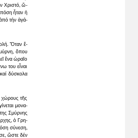
τόν Χριστό, ὥ­
 πό­ση ἦ­ταν ἡ
 ἀ­πό τήν ἀ­γά­
ο­λή. Ὅ­ταν ἔ­
Σμύρ­νη, ὅ­που
εῖ ἕ­να ὡ­ραῖ­ο
­νω του εἶ­ναι
 καί δύ­σκο­λα
ύς χώ­ρους τῆς
­νε­ται μο­να­
ί­της Σμύρ­νης
ιά­ρχης, ὁ Γρη­
τό­ση σύ­νε­ση,
η­σε, ὥ­στε δέν