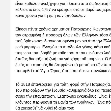
εἶ­ναι κα­θό­λου ἀ­νε­ξή­γη­το για­τί ἔ­πει­τα ἀ­πό δω­δε­κα­ε­τή 
κά­λε­σε τό ἔ­τος 1797 νά κρά­τη­σει στά στι­βα­ρά του χέ­ρια
κεῖ­να χρό­νια γιά τή ζω­ή τῶν ὑ­πο­δού­λων.
Εἴ­κο­σι πέν­τε χρό­νια χρη­μά­τι­σε Πα­τριά­ρχης Κων­σταν­τι
ταν στραμ­μέ­νη ἡ προ­σο­χή ὅ­λων τῶν Ἑλ­λή­νων τό­σο ὅ­σω
πού βρί­σκον­ταν δι­α­σκορ­πι­σμέ­νοι μα­κριά ἀ­πό τήν Ἑλ­λά­
ρι­νό μαρ­τύ­ριο. Ἐ­νι­σχύ­ει τό ὑ­πό­δου­λο γέ­νος, κά­νει κα
ποι­μνί­ου του· βο­η­θᾶ μέ κά­θε τρό­πο τόν πε­νό­με­νο λα­ό,
ὁ­ποῖ­ος θυ­σιά­ζει τή ζω­ή του γιά χά­ρη τοῦ ποι­μνί­ου. Ὁ
δι­κός του σταυ­ρός θά ἐ­λα­φρώ­νει τό μαρ­τύ­ριο τῶν ὑ­πο
πο­συρ­θεῖ στό Ἅ­γιο Ὅ­ρος, ὅ­που πα­ρέ­μει­νε συ­νο­λι­κά δε
Τό 1818 ἐ­πα­νέρ­χε­ται γιά τρί­τη φο­ρά στήν Πα­τρι­αρ­χί­α
Τοῦ πε­ρι­ο­ρί­ζουν τήν ἐ­ξου­σί­α κα­θη­με­ρι­νά ὅ­λο καί πε­ρι
σχύ­ει τήν ἐ­πα­νά­στα­ση. Ἐ­ξα­πο­λύ­ει ἐγ­κυ­κλί­ους. Εἶ­να
κλό­νη­τος πε­ρι­φρο­νεῖ τή μα­νί­α τῶν τυ­ράν­νων. Ἕ­να πό­θο
θά χρεια­σθεῖ νά χυ­θεῖ τό αἷ­μα του;