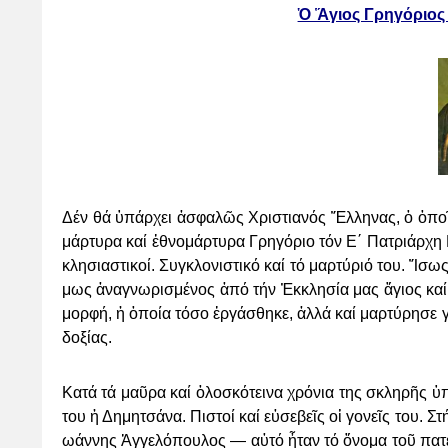
Ὁ Ἅγιος Γρηγόριος
Δέν θά ὑ­πάρ­χει ἀ­σφα­λῶς Χρι­στια­νός Ἕλ­ληνας, ὁ ὁ­ποῖ­ος 
μάρ­τυ­ρα καί ἐ­θνο­μάρ­τυ­ρα Γρη­γό­ριο τόν Ε΄ Πα­τριά­ρχη Κ
κλη­σι­α­στι­κοί. Συγ­κλο­νι­σ­τι­κό καί τό μαρ­τύ­ριό του. Ἴ­σ
μως ἀ­να­γνω­ρι­σμέ­νος ἀ­πό τήν Ἐκ­κλη­σί­α μας ἅ­γιος καί 
μορφή, ἡ ὁ­ποί­α τό­σο ἐρ­γά­σθη­κε, ἀλ­λά καί μαρ­τύ­ρη­σε γ
δο­ξί­ας.
Κα­τά τά μαῦ­ρα καί ὁ­λο­σκό­τει­να χρό­νια της σκλη­ρῆς ὑ­
του ἡ Δη­μη­τσά­να. Πι­στοί καί εὐ­σε­βεῖς οἱ γονεῖς του. Στ
ω­άν­νης Ἀγ­γε­λό­που­λος — αὐ­τό ἦ­ταν τό ὄ­νο­μα τοῦ πα­