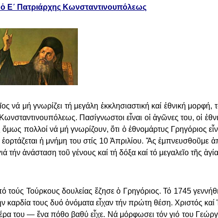
 ὁ Ε´ Πατριάρχης Κωνσταντινουπόλεως
νά μή γνω­ρί­ζει τή με­γά­λη ἐκ­κλη­σι­α­στι­κή καί ἐ­θνι­κή μορ­φή, τό
ων­σταν­τι­νου­πό­λε­ως. Πα­σί­γνω­στοι εἶ­ναι οἱ ἀ­γῶ­νες του, οἱ ἐ­θνι
ως ὅ­μως πολ­λοί νά μή γνω­ρί­ζουν, ὅ­τι ὁ ἐ­θνο­μάρ­τυς Γρη­γό­ριος εἶ­ν
ἑ­ορ­τά­ζε­ται ἡ μνή­μη του στίς 10 Ἀ­πρι­λί­ου. Ἄς ἐμ­πνευ­σθοῦ­με ἀ­
ιά τήν ἀ­νά­στα­ση τοῦ γέ­νους καί τή δό­ξα καί τό με­γα­λεῖ­ο τῆς ἁ­γ
πό τούς Τούρ­κους δου­λεί­ας ἔ­ζη­σε ὁ Γρη­γό­ριος. Τό 1745 γεν­νή­θη
ήν καρ­δί­α τους δυ­ό ὀ­νό­μα­τα εἶ­χαν τήν πρώ­τη θέ­ση. Χρι­στός καί 
τέ­ρα του — ἕ­να πό­θο βα­θύ εἶχε. Νά μόρ­φω­σει τόν γιό του Γε­ώρ­