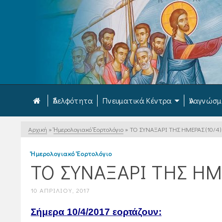
Ἀδελφότητα
Πνευματικά Κέντρα
Ἀναγνώσ
Αρχική
»
Ἡμερολογιακό Ἑορτολόγιο
»
ΤΟ ΣΥΝΑΞΑΡΙ ΤΗΣ ΗΜΕΡΑΣ (10/4)
Ἡμερολογιακό Ἑορτολόγιο
ΤΟ ΣΥΝΑΞΑΡΙ ΤΗΣ ΗΜΕ
10 ΑΠΡΙΛΊΟΥ, 2017
Σήμερα 10
/4/2017 εορτάζουν: