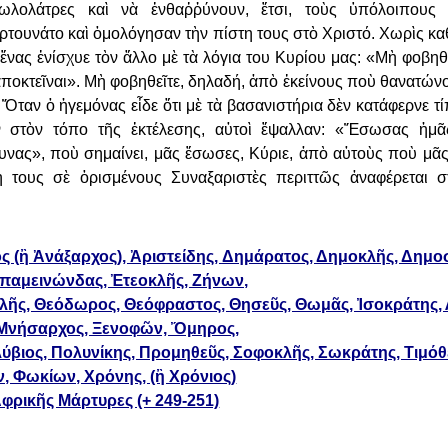
δωλολάτρες καὶ νὰ ἐνθαῤῥύνουν, ἔτσι, τοὺς ὑπόλοιπου
ρτουνάτο καὶ
ὁμολόγησαν τὴν πίστη τους στὸ Χριστό. Χωρὶς κ
ἕνας ἐνίσχυε τὸν ἄλλο μὲ τὰ λόγια του Κυρίου μας:
«Μὴ φοβηθ
ποκτεῖναι». Μὴ φοβηθεῖτε, δηλαδή, ἀπὸ ἐκείνους ποὺ θανατών
Ὅταν ὁ ἡγεμόνας εἶδε ὅτι μὲ τὰ
βασανιστήρια δὲν κατάφερνε τί
 στὸν τόπο τῆς ἐκτέλεσης, αὐτοὶ ἔψαλλαν: «Ἔσωσας ἡμᾶς
υνας», ποὺ σημαίνει, μᾶς ἔσωσες,
Κύριε, ἀπὸ αὐτοὺς ποὺ μᾶς
η τους σὲ ὁρισμένους Συναξαριστὲς περιττῶς ἀναφέρεται σ
ς (ἢ Ἀνάξαρχος), Ἀριστείδης,
Δημάρατος, Δημοκλῆς, Δημο
Ἐπαμεινώνδας, Ἐτεοκλῆς, Ζήνων,
οκλῆς, Θεόδωρος, Θεόφραστος,
Θησεῦς, Θωμᾶς, Ἰσοκράτης, 
 Μνήσαρχος, Ξενοφῶν, Ὄμηρος,
λύβιος, Πολυνίκης, Προμηθεῦς,
Σοφοκλῆς, Σωκράτης, Τιμόθε
, Φωκίων, Χρόνης, (ἢ Χρόνιος)
 Ἀφρικῆς Μάρτυρες (+ 249-251)