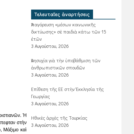
Τελευταῖες ἀναρτήσεις
Ἀπαγόρευση «μέσων κοινωνικῆς
δικτύωσης» σὲ παιδιὰ κάτω τῶν 15
ἐτῶν
3 Αυγούστου, 2026
Ἀνησυχία γιὰ τὴν ὑποβάθμιση τῶν
ἀνθρωπιστικῶν σπουδῶν
3 Αυγούστου, 2026
Ἐπίθεση τῆς ΕΕ στὴν Ἐκκλησία τῆς
Γεωργίας
3 Αυγούστου, 2026
ριστιανῶν. Ἡ
Ἠθικὲς ἀρχὲς τῆς Τουρκίας
 ἔπεφταν
στὴν
3 Αυγούστου, 2026
, Μάξιμο καὶ