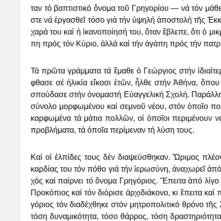
ταν τό βα­πτι­στι­κό ὄ­νο­μα τοῦ Γρη­γο­ρί­ου — νά τόν μά
στε νά ἐρ­γα­σθεῖ τό­σο γιά τήν ὑ­ψη­λή ἀ­πο­στο­λή τῆς Ἐκ­κ
χα­ρά του καί ἡ ἱ­κα­νο­ποί­η­σή του, ὅ­ταν ἔ­βλε­πε, ὅ­τι ὁ μι­
πη πρός τόν Κύ­ριο, ἀλ­λά καί τήν ἀ­γά­πη πρός τήν πα­τρί
Τά πρῶ­τα γράμ­μα­τα τά ἔ­μα­θε ὁ Γε­ώρ­γιος στήν ἰ­δι­αί­τε
φθα­σε σέ ἡ­λι­κί­α εἴ­κο­σι ἐ­τῶν, ἦλ­θε στήν Ἀ­θή­να, ὅ­π
σπού­δα­σε στήν ὀ­νο­μα­στή Εὐ­αγ­γε­λι­κή Σχο­λή. Πα­ράλ­λη­
σύ­νο­λο μορ­φω­μέ­νου καί σε­μνοῦ νέ­ου, στόν ὁ­ποῖ­ο πολ
καρφω­μέ­να τά μά­τια πολ­λῶν, οἱ ὁ­ποῖ­οι πε­ρι­μέ­νουν νά
προ­βλή­μα­τα, τά ὁ­ποῖ­α πε­ρί­με­ναν τή λύ­ση τους.
Καί οἱ ἐλ­πί­δες τους δέν δι­α­ψεύ­σθη­καν. Ὥ­ρι­μος πλέ­ο
καρ­δί­ας του τόν πό­θο γιά τήν ἱ­ε­ρω­σύ­νη, ἀναχωρεῖ ἀ­π
χός καί παίρ­νει τό ὄ­νο­μα Γρη­γό­ριος. Ἔ­πει­τα ἀ­πό λί­
Προ­κό­πιος καί τόν δι­ό­ρι­σε ἀρ­χι­δι­ά­κο­νο, κι ἔ­πει­τα κα
γό­ριος τόν δι­α­δέ­χθη­κε στόν μη­τρο­πο­λι­τι­κό θρό­νο τῆς
τό­ση δυ­να­μι­κό­τη­τα, τό­σο θάρ­ρος, τό­ση δρα­στη­ρι­ό­τη