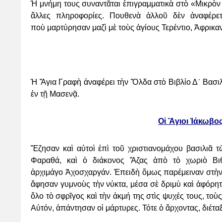
Ἡ μνήμη τους συναντᾶται ἐπιγραμματικὰ στὸ «Μικρὸ
ἄλλες πληροφορίες. Πουθενὰ ἀλλοῦ δὲν
ἀναφέρε
ποὺ
μαρτύρησαν μαζὶ μὲ τοὺς ἁγίους Τερέντιο, Ἀφρικα
Ἡ Ἅγια Γραφὴ ἀναφέρει τὴν Ὄλδα στὸ Βιβλίο Δ´ Βασι
ἐν τῇ Μασενᾷ.
Οἱ Ἅγιοι Ἰάκωβο
Ἔζησαν καὶ αὐτοὶ ἐπὶ τοῦ χριστιανομάχου βασιλιᾶ
Φαραθά, καὶ ὁ διάκονος Ἄζας ἀπὸ τὸ χωριὸ
Βι
ἀρχιμάγο
Ἀχοσχαργάν. Ἐπειδὴ ὅμως παρέμειναν στὴν
ἄφησαν γυμνοὺς τὴν νύκτα, μέσα σὲ δριμὺ καὶ
ἀφόρητ
ὅλο
τὸ σφρῖγος καὶ τὴν ἀκμή της στὶς ψυχές τους, το
Αὐτόν, ἀπάντησαν οἱ μάρτυρες. Τότε ὁ
ἄρχοντας, διέτα