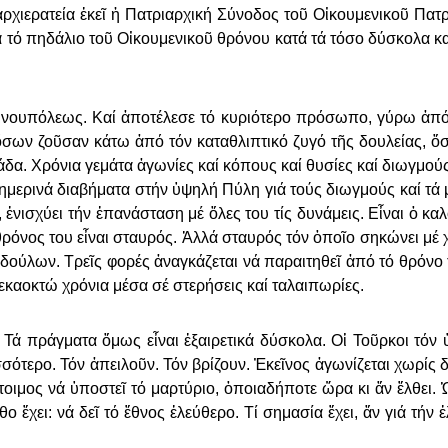
ἀρ­χι­ε­ρα­τεί­α ἐ­κεῖ ἡ Πα­τρι­αρ­χι­κή Σύ­νο­δος τοῦ Οἰ­κου­με­νι­κοῦ Πα­τ
 τό πη­δά­λιο τοῦ Οἰ­κου­με­νι­κοῦ θρό­νου κα­τά τά τό­σο δύ­σκο­λα κα
­νου­πό­λε­ως. Καί ἀ­πο­τέ­λε­σε τό κυ­ρι­ό­τε­ρο πρό­σω­πο, γύ­ρω ἀ­π
ν ζοῦ­σαν κά­τω ἀ­πό τόν κα­τα­θλι­πτι­κό ζυ­γό τῆς δου­λεί­ας, ὅ­σ
δα. Χρό­νια γε­μά­τα ἀ­γω­νί­ες καί κό­πους καί θυ­σί­ες καί δι­ωγ­μού
­θη­με­ρι­νά δι­α­βή­μα­τα στήν ὑ­ψη­λή Πύ­λη γιά τούς δι­ωγ­μούς καί τά
 ἐ­νι­σχύ­ει τήν ἐ­πα­νά­στα­ση μέ ὅ­λες του τίς δυ­νά­μεις. Εἶ­ναι ὁ κα
 θρό­νος του εἶ­ναι σταυ­ρός. Ἀλ­λά σταυ­ρός τόν ὁ­ποῖ­ο ση­κώ­νει μέ 
­δού­λων. Τρεῖς φο­ρές ἀ­ναγ­κά­ζε­ται νά παραι­τη­θεῖ ἀ­πό τό θρό­νο
­κα­ο­κτώ χρό­νια μέ­σα σέ στε­ρή­σεις καί τα­λαι­πω­ρί­ες.
. Τά πράγ­μα­τα ὅ­μως εἶ­ναι ἐ­ξαι­ρε­τι­κά δύ­σκο­λα. Οἱ Τοῦρ­κοι τόν 
σ­σό­τε­ρο. Τόν ἀ­πει­λοῦν. Τόν βρί­ζουν. Ἐ­κεῖ­νος ἀ­γω­νί­ζε­ται χω­ρίς δι
ι ἕ­τοι­μος νά ὑ­πο­στεῖ τό μαρ­τύ­ριο, ὁποια­δή­πο­τε ὥ­ρα κι ἄν ἔλ­θει
 ἔ­χει: νά δεῖ τό ἔ­θνος ἐ­λεύ­θε­ρο. Τί ση­μα­σί­α ἔ­χει, ἄν γιά τήν ἐ­