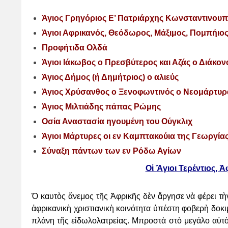
Άγιος Γρηγόριος Ε’ Πατριάρχης Κωνσταντινου
Άγιοι Αφρικανός, Θεόδωρος, Μάξιμος, Πομπήιος
Προφήτιδα Ολδά
Άγιοι Ιάκωβος ο Πρεσβύτερος και Αζάς ο Διάκον
Άγιος Δήμος (ή Δημήτριος) ο αλιεύς
Άγιος Χρύσανθος ο Ξενοφωντινός ο Νεομάρτυρ
Άγιος Μιλτιάδης πάπας Ρώμης
Οσία Αναστασία ηγουμένη του Ούγκλιχ
Άγιοι Μάρτυρες οι εν Καμπτακούια της Γεωργί
Σύναξη πάντων των εν Ρόδω Αγίων
Οἱ Ἅγιοι Τερέντιος, 
Ὁ καυτὸς ἄνεμος τῆς Ἀφρικῆς δὲν ἄργησε νὰ φέρει τὴν
ἀφρικανικὴ χριστιανικὴ κοινότητα ὑπέστη
φοβερὴ δοκι
πλάνη τῆς εἰδωλολατρείας. Μπροστὰ στὸ μεγάλο αὐτὸ 