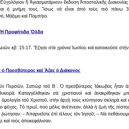
ν Εὐχολόγιον ἢ Ἁγιασματάριον»
ἔκδοση Ἀποστολικῆς Διακονίας
ται ἡ μνήμη τους. Ἴσως νὰ εἶναι ἀπὸ τοὺς πιὸ πάνω 3
νό, Μάξιμο καὶ Πομπήιο.
Ἡ Προφήτιδα Ὄλδα
λειῶν κβ´ 15-17. Ἔζησε στὰ χρόνια
Ἰωσίου καὶ κατοικοῦσε στὴ
ς ὁ Πρεσβύτερος καὶ Ἄζας ὁ Διάκονος
 τῶν Περσῶν, Σαπὼρ τοῦ Β´. Ὁ
πρεσβύτερος Ἰάκωβος ἦταν ἀ
θυκορά. Καταγγέλθηκαν σὰ χριστιανοὶ καὶ ἀνακρίθηκαν μ
 ὁμολογία τοῦ Χριστοῦ, στὴν ἀρχὴ τοὺς
κτύπησαν σκληρὰ καὶ 
ο ψῦχος. Τὸ πρωΐ, ποὺ μόλις ἀνέπνεαν, ἀλλὰ ἡ ζωὴ τῆς πίστη
ὺς ῥώτησαν: – Ἀπαρνεῖστε ἐπὶ τέλους
τὸν Ἰησοῦ; – Νὰ πεθάνουμε
ξε καὶ τοὺς ἀποκεφάλισαν.