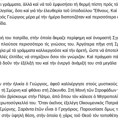
­θει γράμ­μα­τα, ἀλ­λά καί νά τοῦ ἐμ­φυσήσει τή θερ­μή πί­στη πρός 
λη­σί­ας, ὅ­σο καί γιά τήν ἐ­λευ­θε­ρί­α τοῦ ὑ­πο­δού­λου Ἔ­θνους. Καί
κρός Γε­ώρ­γιος μέ­ρα μέ τήν ἡ­μέ­ρα δι­α­πο­τι­ζό­ταν καί πε­ρισ­σό­τε­ρο
­δα.
­ρή του πα­τρί­δα, στήν ὁ­ποί­α ἄ­κμα­ζε πε­ρί­φη­μη καί ὀ­νο­μα­στή Σχ
ου πλού­τι­σε πε­ρισ­σό­τε­ρο τίς γνώ­σεις του. Ἀρ­γό­τε­ρα πῆ­γε στή 
λα μέ τά γράμ­μα­τα καλ­λι­ερ­γοῦ­σε καί τήν ἀ­ρε­τή, ὥ­στε νά ἀ­πο­τε­λ
­λές ἐλ­πί­δες νά στη­ρί­ζουν ὅ­σοι τόν γνώ­ρι­ζαν. Καί πράγ­μα­τι πά
 δοῦν τήν ἐ­ξέ­λι­ξή του καί τήν ἐ­νερ­γό ἀ­νά­μι­ξή του στά με­γά­λα
ν στήν ἡ­λι­κί­α ὁ Γε­ώρ­γιος, ἀ­φοῦ καλ­λι­έρ­γη­σε στούς μυ­στι­κο
ό τή Σμύρ­νη καί φθά­νει στή Ζά­κυν­θο. Στή Μο­νή τῶν Στρο­φά­δων γί
γο τόν βρί­σκου­με στήν Πά­τμο, ἀπό ὅ­που τόν κά­λε­σε ὁ Μη­τρο­πο­λ
ί πρω­το­σύγ­κελ­λό του. Ὅ­ταν ἐ­κεῖ­νος ἐ­ξε­λέ­γη Οἰ­κου­με­νι­κός Πα­τρ
 Σμύρ­νης. Σα­ράν­τα ἐ­τῶν εἶ­ναι ὁ Γρη­γό­ριος. Πα­ρου­σί­α­σε ὅ­μως 
­τα στήν ὑ­ψη­λή θέ­ση, στήν ὁ­ποί­α ἡ χά­ρις τοῦ Θε­οῦ τόν το­πο­θέ­τ