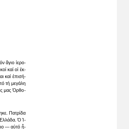
ν ἅ­γιο ἱ­ε­ρο­
­κοί καί οἱ ἐκ­
αι καί ἐ­πι­σή­
πό τή με­γά­λη
ί­ας μας Ὀρ­θο­
­κε. Πα­τρί­δα
Ἑλ­λά­δα. Ὁ Ἰ­
γιο — αὐ­τό ἦ­