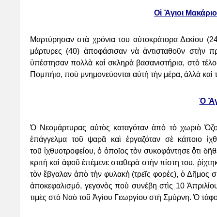
Οἱ Ἅγιοι Μακάρι
Μαρτύρησαν στὰ χρόνια του αὐτοκράτορα Δεκίου (2
μάρτυρες (40) ἀποφάσισαν νὰ ἀντισταθοῦν στὴν
π
ὑπέστησαν
πολλὰ καὶ σκληρὰ βασανιστήρια, στὸ τέλο
Πομπήιο, ποὺ μνημονεύονται αὐτὴ τὴν μέρα, ἀλλὰ καὶ
Ὁ Ἅγ
Ὁ Νεομάρτυρας αὐτὸς καταγόταν ἀπὸ τὸ χωριὸ Ὀζο
ἐπάγγελμα τοῦ ψαρᾶ καὶ ἐργαζόταν σὲ κάποιο
ἰχ
τοῦ
ἰχθυοτροφείου, ὁ ὁποῖος τὸν συκοφάντησε ὅτι δῆθ
κριτὴ καὶ ἀφοῦ ἐπέμενε σταθερὰ στὴν
πίστη του, ῥίχτ
τὸν ἔβγαλαν ἀπὸ τὴν φυλακὴ (τρεῖς φορές), ὁ Δῆμος
ἀποκεφαλισμό, γεγονὸς ποὺ
συνέβη στὶς 10 Ἀπριλίο
τιμὲς στὸ Ναὸ τοῦ Ἁγίου Γεωργίου στὴ Σμύρνη. Ὁ τάφο