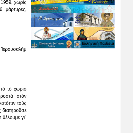
 1959, χωρὶς
6 μάρτυρες,
ν Ἱερουσαλὴμ
πὸ τὸ χωριὸ
προστὰ στὸν
κατόπιν τοὺς
ς διατηροῦσε
 θέλουμε γι᾿