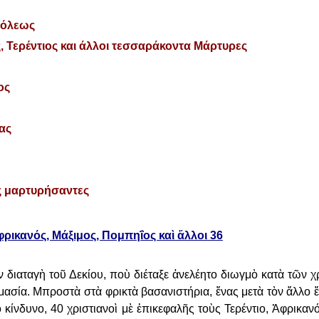
πόλεως
, Τερέντιος και άλλοι τεσσαράκοντα Μάρτυρες
ος
ας
ας μαρτυρήσαντες
Ἀφρικανός, Μάξιμος, Πομπηΐος καὶ ἄλλοι 36
 διαταγὴ τοῦ Δεκίου, ποὺ διέταξε
ἀνελέητο διωγμὸ κατὰ τῶν χ
μασία. Μπροστὰ στὰ φρικτὰ βασανιστήρια, ἕνας μετὰ τὸν ἄλλο
κίνδυνο, 40 χριστιανοὶ μὲ
ἐπικεφαλῆς τοὺς Τερέντιο, Ἀφρικανό