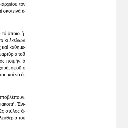
ρι­αρ­χεί­ου τόν
ί σκο­τει­νά ἐ­
ό τό ὁ­ποῖ­ο ἦ­
ο κι ἐ­κεί­νων
ς καί κα­θη­με­
 μαρ­τύ­ρια τοῦ
­λός ποι­μήν, ὁ
χα­ρά, ἀ­φοῦ ὁ
 του καί νά ἀ­
ὑ­πο­βλέ­πουν.
­α­κο­πή. Ἐ­νι­
. Ὡς στύ­λος ἀ­
λευ­θε­ρί­α του