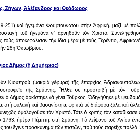
ος, Ζήνων, Ἀλέξανδρος καὶ Θεόδωρος
49-251) καὶ ἡγεμόνα Φουρτουνάτου
στὴν Ἀφρική. μαζὶ μὲ πο
ροσταγὴ τοῦ ἡγεμόνα ν᾿ ἀρνηθοῦν τὸν Χριστό. Συνελήφθησ
ς τοὺς ἀποκεφάλισαν τὴν ἴδια μέρα μὲ τοὺς
Τερέντιο, Ἀφρικανό
τὴν 28η Ὀκτωβρίου.
ιος Δῆμος (ἢ Δημήτριος)
ὺν Κιουπροὺ (μακριὰ γέφυρα) τῆς
ἐπαρχίας Ἀδριανουπόλεω
θυοτροφεῖο τῆς Σμύρνης. Ἦλθε σὲ προστριβὴ μὲ τὸν Τοῦρκ
εν ὁ Δῆμος ὁρκίστηκε νὰ γίνει
Τοῦρκος. Ὁδηγήθηκε μὲ ψευδομά
ηκε στὴ φυλακὴ καὶ βασανίστηκε φρικτὰ μὲ διάφορα ξύλα καὶ ἄλλ
 συνεχῶς ὁμολογοῦσε
τὸν Χριστό. Τότε ὁ κριτὴς τὸν καταδίκασε
υ 1763, ἡμέρα Πέμπτη, στὴ Σμύρνη. Τὸ λείψανο τοῦ Ἁγίου
ἐντ
ς του ἔγινε
προσκύνημα τῶν πιστῶν, ποὺ τοὺς παρεῖχε πολλὰ ἰ