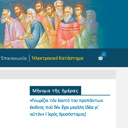
0
Ἐπικοινωνία
Ἠλεκτρονικό Κατάστημα
Μήνυμα τῆς ἡμέρας
«Γνωρίζει τόν ἑαυτό του προπάντων
ἐκεῖνος πού δέν ἔχει μεγάλη ἰδέα γι’
αὐτόν» ( ἱερός Χρυσόστομος)