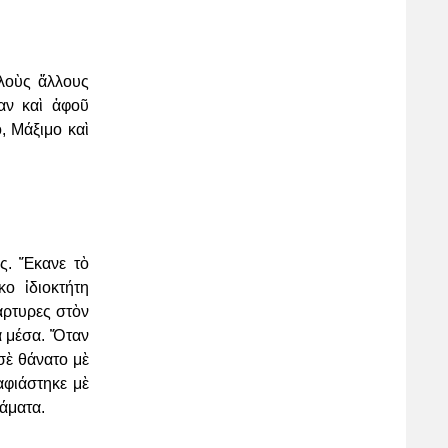
λλοὺς ἄλλους
αν καὶ ἀφοῦ
, Μάξιμο καὶ
ς. Ἔκανε τὸ
ο ἰδιοκτήτη
ρτυρες στὸν
α
μέσα. Ὅταν
 σὲ θάνατο μὲ
αφιάστηκε μὲ
άματα.