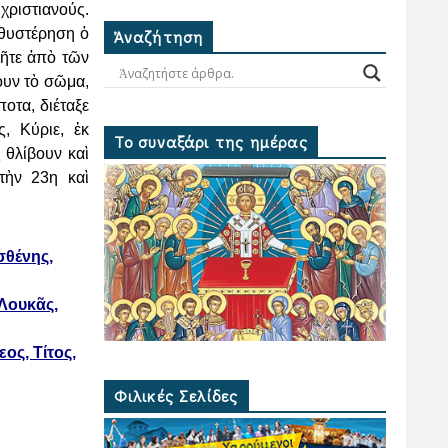
ς
χριστιανούς.
αθυστέρηση ὁ
Ἀναζήτηση
ῆτε ἀπὸ τῶν
ουν τὸ σῶμα,
ποτα, διέταξε
, Κύριε, ἐκ
Το συναξάρι της ημέρας
 θλίβουν καὶ
τὴν 23η καὶ
σθένης,
Λουκᾶς,
ος, Τίτος,
Φιλικές Σελίδες