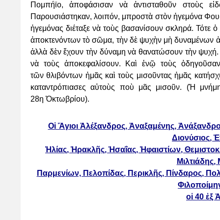
Πομπήϊο, ἀποφάσισαν νὰ
ἀντισταθοῦν στοὺς εἰ
Παρουσιάστηκαν, λοιπόν, μπροστὰ στὸν ἡγεμόνα Φου
ἡγεμόνας διέταξε νὰ
τοὺς βασανίσουν σκληρά. Τότε ὁ 
ἀποκτενόντων τὸ σῶμα, τὴν δὲ ψυχὴν μὴ δυναμένων
ἀ
ἀλλὰ δὲν
ἔχουν τὴν δύναμη νὰ θανατώσουν τὴν ψυχή. 
νὰ τοὺς ἀποκεφαλίσουν. Καὶ ἐνῷ τοὺς
ὁδηγοῦσαν
τῶν
θλιβόντων ἡμᾶς καὶ τοὺς μισοῦντας ἡμᾶς κατήσχ
καταντρόπιασες αὐτοὺς ποὺ μᾶς μισοῦν. (Ἡ
μνήμ
28η
Ὀκτωβρίου).
Οἱ Ἅγιοι Ἀλέξανδρος, Ἀναξαμένης, Ἀνάξανδρο
Διονύσιος, 
Ἠλίας, Ἠρακλῆς, Ἡσαΐας, Ἠφαιστίων, Θεμιστ
Μιλτιάδης,
Παρμενίων, Πελοπίδας, Περικλῆς, Πίνδαρος, Πο
Φιλοποίμην
οἱ 40 ἐξ