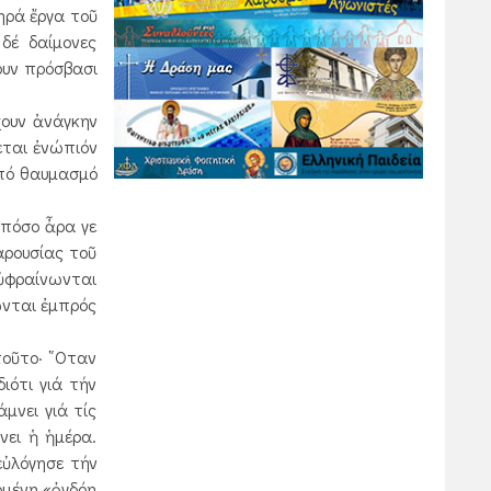
ηρά ἔργα τοῦ
δέ δαίμονες
ουν πρόσβασι
χουν ἀνάγκην
εται ἐνώπιόν
ἀπό θαυμασμό
 πόσο ἆρα γε
αρουσίας τοῦ
εὐφραίνωνται
ωνται ἐμπρός
οῦτο· ῞Οταν
ιότι γιά τήν
μνει γιά τίς
νει ἡ ἡμέρα.
εὐλόγησε τήν
ομένη «ὀγδόη