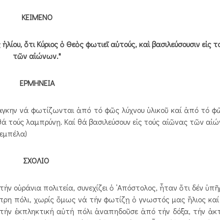
ΚΕΙΜΕΝΟ
ς ἡλίου, ὅτι Κύριος ὁ Θεὸς φωτιεῖ αὐτούς, καὶ βασιλεύσουσιν εἰς 
τῶν αἰώνων."
ΕΡΜΗΝΕΙΑ
νάγκην νά φωτίζωνται ἀπό τό φῶς λύχνου ὑλικοῦ καί ἀπό τό φῶ
 θά τούς λαμπρύνῃ. Καί θά βασιλεύσουν εἰς τούς αἰῶνας τῶν αἰώ
ρεμπέλα)
ΣΧΟΛΙΟ
οὐράνια πολιτεία, συνεχίζει ὁ ᾿Απόστολος, ἦταν ὅτι δέν ὑπῆρ
πρη πόλι, χωρίς ὅμως νά τήν φωτίζῃ ὁ γνωστός μας ἥλιος καί
 τήν ἐκπληκτική αὐτή πόλι ἀναπηδοῦσε ἀπό τήν δόξα, τήν ἀκτ