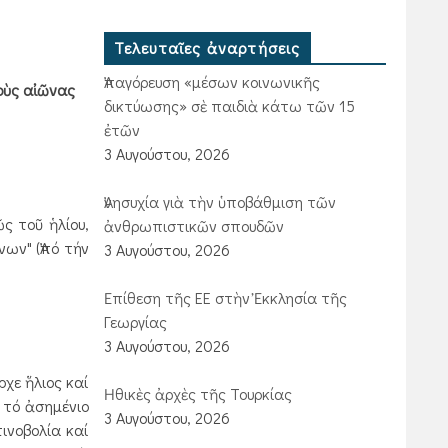
Τελευταῖες ἀναρτήσεις
Ἀπαγόρευση «μέσων κοινωνικῆς
τοὺς αἰῶνας
δικτύωσης» σὲ παιδιὰ κάτω τῶν 15
ἐτῶν
3 Αυγούστου, 2026
Ἀνησυχία γιὰ τὴν ὑποβάθμιση τῶν
ς τοῦ ἡλίου,
ἀνθρωπιστικῶν σπουδῶν
νων" (Ἀπό τήν
3 Αυγούστου, 2026
Ἐπίθεση τῆς ΕΕ στὴν Ἐκκλησία τῆς
Γεωργίας
3 Αυγούστου, 2026
χε ἥλιος καί
Ἠθικὲς ἀρχὲς τῆς Τουρκίας
 τό ἀσημένιο
3 Αυγούστου, 2026
ινοβολία καί