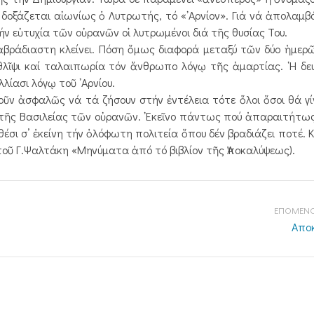
ά δοξάζεται αἰωνίως ὁ Λυτρωτής, τό «᾿Αρνίον». Γιά νά ἀπολαμβ
ήν εὐτυχία τῶν οὐρανῶν οἱ λυτρωμένοι διά τῆς θυσίας Του.
βράδιαστη κλείνει. Πόση ὅμως διαφορά μεταξύ τῶν δύο ἡμερ
θλῖψι καί ταλαιπωρία τόν ἄνθρωπο λόγῳ τῆς ἁμαρτίας. ῾Η δευ
ίασι λόγῳ τοῦ ᾿Αρνίου.
ν ἀσφαλῶς νά τά ζήσουν στήν ἐντέλεια τότε ὅλοι ὅσοι θά γί
α τῆς Βασιλείας τῶν οὐρανῶν. ᾿Εκεῖνο πάντως πού ἀπαραιτήτω
θέσι σ’ ἐκείνη τήν ὁλόφωτη πολιτεία ὅπου δέν βραδιάζει ποτέ. 
ο τοῦ Γ.Ψαλτάκη «Μηνύματα ἀπό τό βιβλίον τῆς Ἀποκαλύψεως).
ΕΠΟΜΕΝΟ
Αποκ