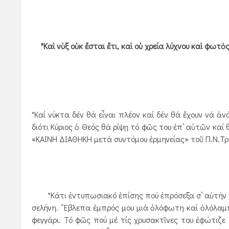
"Καὶ νὺξ οὐκ ἔσται ἔτι, καὶ οὐ χρεία λύχνου καὶ φωτὸ
"Καί νύκτα δέν θά εἶναι πλέον καί δέν θά ἔχουν νά ἀ
διότι Κύριος ὁ Θεός θά ρίψῃ τό φῶς του ἐπ’ αὐτῶν καί
«ΚΑΙΝΗ ΔΙΑΘΗΚΗ μετά συντόμου ἑρμηνείας» τοῦ Π.Ν.Τ
"Κάτι ἐντυπωσιακό ἐπίσης πού ἐπρόσεξα σ’ αὐτήν τήν 
σελήνη. ῎Εβλεπα ἐμπρός μου μιά ὁλόφωτη καί ὁλόλαμ
φεγγάρι. Τό φῶς πού μέ τίς χρυσακτῖνες του ἐφώτιζε