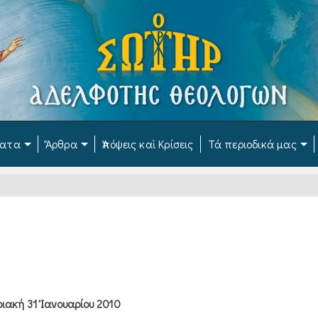
ματα
Ἄρθρα
Ἀπόψεις καὶ Κρίσεις
Τά περιοδικά μας
ριακή 31 Ἰανουαρίου 2010