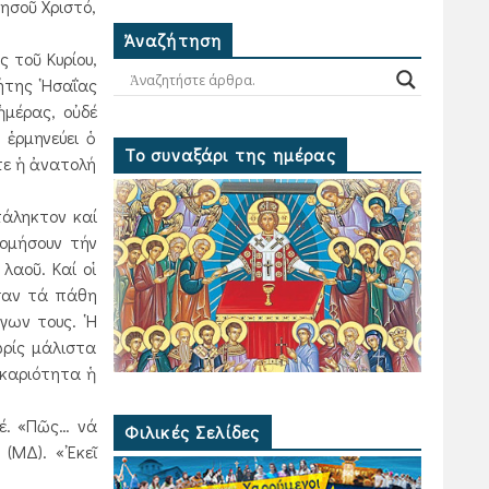
Ιησοῦ Χριστό,
Ἀναζήτηση
 τοῦ Κυρίου,
ήτης ῾Ησαΐας
ἡμέρας, οὐδέ
 ἑρμηνεύει ὁ
Το συναξάρι της ημέρας
τε ἡ ἀνατολή
τάληκτον καί
νομήσουν τήν
λαοῦ. Καί οἱ
ασαν τά πάθη
γων τους. ῾Η
ωρίς μάλιστα
ακαριότητα ἡ
τέ. «Πῶς… νά
Φιλικές Σελίδες
(ΜΔ). «᾿Εκεῖ