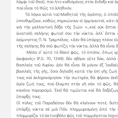
λάμψι τοῦ Θεοῦ, πού ἦτο καθισμένος στόν ἔνδοξο καί ἀκτ
πού εἶναι τό Φῶς τό ἀληθινόν.
Τά λόγια αὐτά τοῦ Μαθητοῦ τῆς ἀγάπης, ὁ ὁποῖος ἔμ
ὑπενθυμίζουν, καθώς σημειώνουν οἱ ἑρμηνευταί, κάτι 
γιά τήν μελλοντική δόξα τῆς Σιών· «…καί οὐκ ἔσται 
ἀνατολή σελήνης φωτιεῖ σου τήν νύκτα, ἀλλ’ ἔσται σο
ἀείμνηστος Π. Ν. Τρεμπέλας· «Δέν θά ὑπάρχῃ πλέον εἰ
τῆς σελήνης θά σοῦ φωτίζῃ τήν νύκτα, ἀλλά θά εἶναι δι
Μέσα σ’ αὐτό τό θεϊκό φῶς, τό ὁποῖον, ὅπως γράφε
ἀειφανές» (Ρ.G. 70, 1348), δέν σβήνει οὔτε δύει, ἀλ
Βασιλεία τοῦ Κυρίου. Δέν θά εἶναι δέ μόνον ἐξ ᾿Ιουδ
βασιλεῖς τῆς γῆς, ὅσοι δηλαδή κατά τήν ἐπί γῆς ζωή
τους καί ἐκληρονόμησαν τήν σωτηρία, θά φέρουν ἐκε
ἁγία ζωή τους, πού ἔλαμπε στήν γῆ σάν τό φῶς, θά 
κανένα περιορισμό. ᾿Εκεῖ θά τιμῶνται καί θά δοξάζ
ὕπαρξίς τους.
Οἱ πύλες τοῦ Παραδείσου δέν θά κλείνουν ποτέ, διότ
ὑπάρξῃ νύκτα σέ μιά Πόλι πλημμυρισμένη ἀπό τήν ζ
πλημμυρίζει τό ἀκτινοβόλο φῶς τοῦ παμμέγιστου λύχνου,