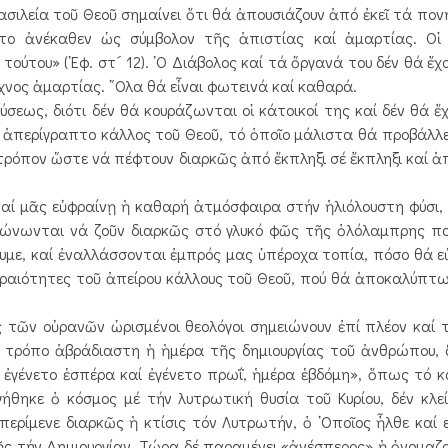
ιλεία τοῦ Θεοῦ σημαίνει ὅτι θά ἀπουσιάζουν ἀπό ἐκεῖ τά πον
ῖτο ἀνέκαθεν ὡς σύμβολον τῆς ἀπιστίας καί ἁμαρτίας. Οἱ 
ούτου» (᾿Εφ. στ´ 12). ῾Ο Διάβολος καί τά ὄργανά του δέν θά ἔχ
ἴχνος ἁμαρτίας. ῞Ολα θά εἶναι φωτεινά καί καθαρά.
ς, διότι δέν θά κουράζωνται οἱ κάτοικοί της καί δέν θά ἔ
 ἀπερίγραπτο κάλλος τοῦ Θεοῦ, τό ὁποῖο μάλιστα θά προβάλλ
 τρόπον ὥστε νά πέφτουν διαρκῶς ἀπό ἔκπληξι σέ ἔκπληξι καί 
ί μᾶς εὐφραίνῃ ἡ καθαρή ἀτμόσφαιρα στήν ἡλιόλουστη φύσι,
ξιώνωνται νά ζοῦν διαρκῶς στό γλυκό φῶς τῆς ὁλόλαμπρης π
ύουμε, καί ἐναλλάσσονται ἐμπρός μας ὑπέροχα τοπία, πόσο θά 
 ὡραιότητες τοῦ ἀπείρου κάλλους τοῦ Θεοῦ, πού θά ἀποκαλύπτ
ῶν οὐρανῶν ὡρισμένοι θεολόγοι σημειώνουν ἐπί πλέον καί τ
ν τρόπο ἀβράδιαστη ἡ ἡμέρα τῆς δημιουργίας τοῦ ἀνθρώπου, δ
 ἐγένετο ἑσπέρα καί ἐγένετο πρωΐ, ἡμέρα ἑβδόμη», ὅπως τό κά
ήθηκε ὁ κόσμος μέ τήν λυτρωτική θυσία τοῦ Κυρίου, δέν κλεί
περίμενε διαρκῶς ἡ κτίσις τόν Λυτρωτήν, ὁ ῾Οποῖος ἦλθε καί 
γῆς τήν Δημιουργίαν. Τώρα δέ παραμένει «ἀνέσπερος» ἡ ὀνομαζ