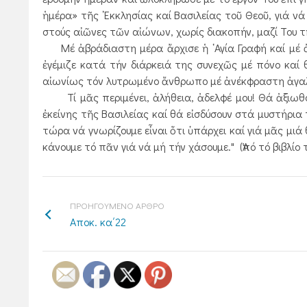
ἡμέρα» τῆς ᾿Εκκλησίας καί Βασιλείας τοῦ Θεοῦ, γιά ν
στούς αἰῶνες τῶν αἰώνων, χωρίς διακοπήν, μαζί Του τ
Μέ ἀβράδιαστη μέρα ἄρχισε ἡ ῾Αγία Γραφή καί μέ ἀ
ἐγέμιζε κατά τήν διάρκειά της συνεχῶς μέ πόνο καί 
αἰωνίως τόν λυτρωμένο ἄνθρωπο μέ ἀνέκφραστη ἀγαλλ
Τί μᾶς περιμένει, ἀλήθεια, ἀδελφέ μου! Θά ἀξιωθοῦ
ἐκείνης τῆς Βασιλείας καί θά εἰσδύσουν στά μυστήρι
τώρα νά γνωρίζουμε εἶναι ὅτι ὑπάρχει καί γιά μᾶς μιά 
κάνουμε τό πᾶν γιά νά μή τήν χάσουμε." (Ἀπό τό βιβλί
ΠΡΟΗΓΟΥΜΕΝΟ ΑΡΘΡΟ
Αποκ. κα΄22