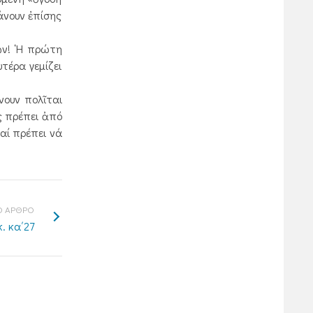
άνουν ἐπίσης
ῶν! ῾Η πρώτη
τέρα γεμίζει
νουν πολῖται
ς πρέπει ἀπό
Καί πρέπει νά
 ΑΡΘΡΟ
. κα΄27