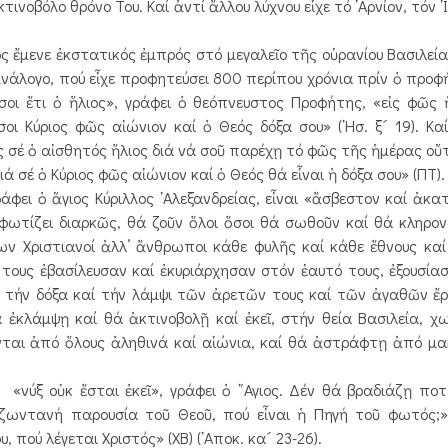
ινοβόλο θρόνο Του. Καί ἀντί ἄλλου λύχνου εἶχε τό ᾿Αρνίον, τόν ᾿
ενε ἐκστατικός ἐμπρός στό μεγαλεῖο τῆς οὐρανίου Βασιλείας
ἀνάλογο, πού εἶχε προφητεύσει 800 περίπου χρόνια πρίν ὁ προφ
σοι ἔτι ὁ ἥλιος», γράφει ὁ θεόπνευστος Προφήτης, «εἰς φῶς 
ι Κύριος φῶς αἰώνιον καί ὁ Θεός δόξα σου» (῾Ησ. ξ´ 19). Καί
ς σέ ὁ αἰσθητός ἥλιος διά νά σοῦ παρέχῃ τό φῶς τῆς ἡμέρας οὔ
ά σέ ὁ Κύριος φῶς αἰώνιον καί ὁ Θεός θά εἶναι ἡ δόξα σου» (ΠΤ).
ι ὁ ἅγιος Κύριλλος ᾿Αλεξανδρείας, εἶναι «ἄσβεστον καί ἀκα
λά φωτίζει διαρκῶς, θά ζοῦν ὅλοι ὅσοι θά σωθοῦν καί θά κληρο
αίων Χριστιανοί ἀλλ’ ἄνθρωποι κάθε φυλῆς καί κάθε ἔθνους καί 
 τους ἐβασίλευσαν καί ἐκυριάρχησαν στόν ἑαυτό τους, ἐξουσί
ῖ τήν δόξα καί τήν λάμψι τῶν ἀρετῶν τους καί τῶν ἀγαθῶν ἔρ
ἐκλάμψῃ καί θά ἀκτινοβολῇ καί ἐκεῖ, στήν θεία Βασιλεία, χ
ωνται ἀπό ὅλους ἀληθινά καί αἰώνια, καί θά ἀστράφτῃ ἀπό μ
ι «νύξ οὐκ ἔσται ἐκεῖ», γράφει ὁ ῞Αγιος. Δέν θά βραδιάζῃ πο
ωντανή παρουσία τοῦ Θεοῦ, πού εἶναι ἡ Πηγή τοῦ φωτός;» 
 πού λέγεται Χριστός» (ΧΒ) (᾿Αποκ. κα´ 23-26).