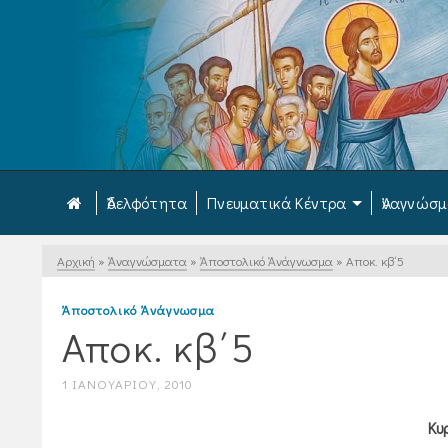
Ἀδελφότητα
Πνευματικά Κέντρα
Ἀναγνώσ
Αρχική
»
Ἀναγνώσματα
»
Ἀποστολικό Ἀνάγνωσμα
»
Αποκ. κβ΄5
Ἀποστολικό Ἀνάγνωσμα
Αποκ. κβ΄5
1 ΙΑΝΟΥΑΡΊΟΥ, 2010
Κυ