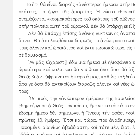
Τό ὅτι θά εἶναι διαρκής «ἀνέσπερος ἡμέρα» στήν Βασ
σκότους, τά ἔργα τῆς ἁμαρτίας. ῾Η νύκτα ἐθεωρε
ὀνομάζονται «κοσμοκράτορες τοῦ σκότους τοῦ αἰῶνος τ
στήν πολιτεία αὐτή τοῦ οὐρανοῦ. Δέν θά ὑπάρχῃ ἐκεῖ 
Δέν θά ὑπάρχῃ ἐπίσης ἀνάγκη νυκτερινῆς ἀναπαύσεω
ὕπνου. Θά ἀπολαμβάνουν διαρκῶς τό ἀνέκφραστο καί
τους ὁλονέν καί ὡραιότερο καί ἐντυπωσιακώτερο, εἰς
σέ θαυμασμό.
῎Αν μᾶς εὐχαριστῇ ἐδῶ μιά ἡμέρα μέ ἡλιοφάνεια κα
ὡραιότερα καί καλύτερα θά νιώθουν ὅλοι ὅσοι θά ἀ
Θεοῦ; Κι ἄν εὐφραίνεται ἡ καρδιά μας, καθώς ταξιδε
ἆρα γε ὅσοι θά ἀντικρίζουν διαρκῶς ὁλονέν καί νέες
τους;
῾Ως πρός τήν «ἀνέσπερον ἡμέραν» τῆς Βασιλείας τ
ἐδημιούργησε ὁ Θεός τόν κόσμο, ἔμεινε κατά κάποιο
ἑβδόμη ἡμέρα δέν σημειώνει ἡ Γένεσις τήν φράσι «καί
πρῶτες ἕξι ἡμέρες. ῎Ετσι καί τώρα, πού ἀναδημιουργ
Παραμένει αἰωνίως ἀβράδιαστη. Καί τότε μέν, διότι ἐ
ἑβδόμην ἡμέραν καί ὡλοκλήρωσε μέ τό ἔργον Του ἐπί 