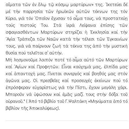
αἵματα τῶν ἐν ὅλῳ τῷ κόσμῳ μαρτύρων» της. ῾Ικετεύει δέ
μέ τήν παρρησία τῶν ἡρωϊκῶν αὐτῶν τέκνων της τόν
Κύριο, γιά τόν ῾Οποῖον ἔχυσαν τό αἷμα τους, νά προστατεύῃ
τούς πιστούς Του. Στά ἱερά Λείψανα ἐπίσης τῶν
σφαγιασθέντων Μαρτύρων στηρίζει ἡ ᾿Εκκλησία καί τήν
῾Αγία Τράπεζα τῶν Ναῶν κατά τήν τέλεσι τῶν ᾿Εγκαινίων
τους, γιά νά παίρνουν ζωή τά τέκνα της ἀπό τήν μυστική
θυσία πού τελεῖται σ’ αὐτήν.
Μή λησμονοῦμε λοιπόν ποτέ τό αἷμα αὐτό τῶν Μαρτύρων
καί ῾Αγίων καί Προφητῶν. Εἶναι καύχημά μας, ἐλπίδα μας
καί ἀπαντοχή μας. Γίνεται συνεργός καί βοηθός μας στόν
ἀγῶνα μας. Οἱ πρεσβεῖες καί προσευχές ἐκείνων πού τό
ἐπρόσφεραν εὐχαρίστως γιά τήν Πίστι, ἔχουν μεγάλη χάρι.
Μποροῦν νά ὑψώσουν καί ἐμᾶς μαζί τους στήν δόξα τοῦ
οὐρανοῦ." ( Ἀπό τό βιβλίο τοῦ Γ.Ψαλτάκη «Μηνύματα ἀπό τό
βιβλίον τῆς Ἀποκαλύψεως).