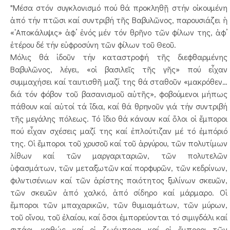
"Μέσα στόν συγκλονισμό πού θά προκληθῇ στήν οἰκουμένη
ἀπό τήν πτῶσι καί συντριβή τῆς Βαβυλῶνος, παρουσιάζει ἡ
«᾿Αποκάλυψις» ἀφ’ ἑνός μέν τόν θρῆνο τῶν φίλων της, ἀφ’
ἑτέρου δέ τήν εὐφροσύνη τῶν φίλων τοῦ Θεοῦ.
Μόλις θά ἰδοῦν τήν καταστροφή τῆς διεφθαρμένης
Βαβυλῶνος, λέγει, «οἱ βασιλεῖς τῆς γῆς» πού εἶχαν
συμμαχήσει καί ταυτισθῆ μαζί της θά σταθοῦν «μακρόθεν…
διά τόν φόβον τοῦ βασανισμοῦ αὐτῆς», φοβούμενοι μήπως
πάθουν καί αὐτοί τά ἴδια, καί θά θρηνοῦν γιά τήν συντριβή
τῆς μεγάλης πόλεως. Τό ἴδιο θά κάνουν καί ὅλοι οἱ ἔμποροι
πού εἶχαν σχέσεις μαζί της καί ἐπλούτιζαν μέ τό ἐμπόριό
της. Οἱ ἔμποροι τοῦ χρυσοῦ καί τοῦ ἀργύρου, τῶν πολυτίμων
λίθων καί τῶν μαργαριταριῶν, τῶν πολυτελῶν
ὑφασμάτων, τῶν μεταξωτῶν καί πορφυρῶν, τῶν κεδρίνων,
φιλντισένιων καί τῶν ἀρίστης ποιότητος ξυλίνων σκευῶν,
τῶν σκευῶν ἀπό χαλκό, ἀπό σίδηρο καί μάρμαρο. Οἱ
ἔμποροι τῶν μπαχαρικῶν, τῶν θυμιαμάτων, τῶν μύρων,
τοῦ οἴνου, τοῦ ἐλαίου, καί ὅσοι ἐμπορεύονται τό σιμιγδάλι καί
σιτάρι, καθώς καί οἱ ζωέμποροι καί οἱ ἔμποροι τῶν