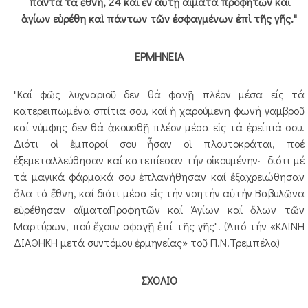
πάντα τὰ ἔθνη, 24 καὶ ἐν αὐτῇ αἵματα προφητῶν καὶ
ἁγίων εὑρέθη καὶ πάντων τῶν ἐσφαγμένων ἐπὶ τῆς γῆς."
ΕΡΜΗΝΕΙΑ
"Καί φῶς λυχναριοῦ δεν θά φανῇ πλέον μέσα είς τά
κατερειπωμένα σπίτια σου, καί ἡ χαρούμενη φωνή γαμβροῦ
καί νύμφης δεν θά ἀκουσθῇ πλέον μέσα εἰς τά ἐρείπιά σου.
Διότι οἱ ἔμποροί σου ἦσαν οἱ πλουτοκράται, ποέ
ἐξεμεταλλεύθησαν καί κατεπίεσαν τήν οἰκουμένην· διότι μέ
τά μαγικά φάρμακά σου ἐπλανήθησαν καί ἐξαχρειώθησαν
ὅλα τά ἔθνη, καί διότι μέσα εἰς τήν νοητήν αὐτήν Βαβυλῶνα
εὑρέθησαν αἵματαΠροφητῶν καί Ἁγίων καί ὄλων τῶν
Μαρτύρων, πού ἔχουν σφαγῇ ἐπί τῆς γῆς". (Ἀπό τήν «ΚΑΙΝΗ
ΔΙΑΘΗΚΗ μετά συντόμου ἑρμηνείας» τοῦ Π.Ν.Τρεμπέλα)
ΣΧΟΛΙΟ