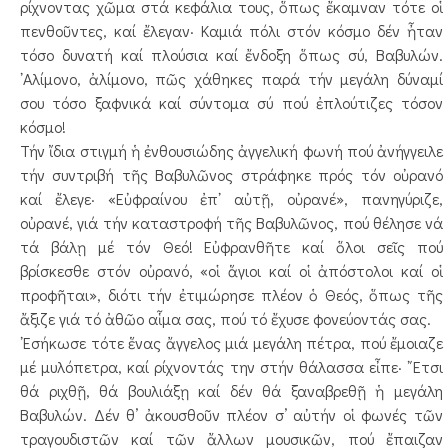
ρίχνοντας χῶμα στά κεφάλια τους, ὅπως ἔκαμναν τότε οἱ
πενθοῦντες, καί ἔλεγαν· Καμιά πόλι στόν κόσμο δέν ἦταν
τόσο δυνατή καί πλούσια καί ἔνδοξη ὅπως σύ, Βαβυλών.
᾿Αλίμονο, ἀλίμονο, πῶς χάθηκες παρά τήν μεγάλη δύναμί
σου τόσο ξαφνικά καί σύντομα σύ πού ἐπλούτιζες τόσον
κόσμο!
Τήν ἴδια στιγμή ἡ ἐνθουσιώδης ἀγγελική φωνή πού ἀνήγγειλε
τήν συντριβή τῆς Βαβυλῶνος στράφηκε πρός τόν οὐρανό
καί ἔλεγε· «Εὐφραίνου ἐπ᾿ αὐτῇ, οὐρανέ», πανηγύριζε,
οὐρανέ, γιά τήν καταστροφή τῆς Βαβυλῶνος, πού θέλησε νά
τά βάλῃ μέ τόν Θεό! Εὐφρανθῆτε καί ὅλοι σεῖς πού
βρίσκεσθε στόν οὐρανό, «οἱ ἅγιοι καί οἱ ἀπόστολοι καί οἱ
προφῆται», διότι τήν ἐτιμώρησε πλέον ὁ Θεός, ὅπως τῆς
ἄξιζε γιά τό ἀθῶο αἷμα σας, πού τό ἔχυσε φονεύοντάς σας.
᾿Εσήκωσε τότε ἕνας ἄγγελος μιά μεγάλη πέτρα, πού ἔμοιαζε
μέ μυλόπετρα, καί ρίχνοντάς την στήν θάλασσα εἶπε· ῎Ετσι
θά ριχθῇ, θά βουλιάξῃ καί δέν θά ξαναβρεθῇ ἡ μεγάλη
Βαβυλών. Δέν θ’ ἀκουσθοῦν πλέον σ’ αὐτήν οἱ φωνές τῶν
τραγουδιστῶν καί τῶν ἄλλων μουσικῶν, πού ἔπαιζαν