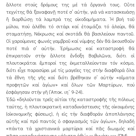
ἄλλοτε στούς δρόμους της μέ τά ὄργανά τους. Οὔτε
τεχνίτης θά ξαναφανῇ ποτέ σ’ αὐτήν, γιά νά κατασκευάσῃ
ἤ διορθώσῃ τά λαμπρά της οἰκοδομήματα. ῾Η βοή τοῦ
μύλου, πού ἀλέθει τό σιτάρι καί ἑτοιμάζει τό ἀλεύρι, θά
σταματήσῃ. Νέκρωσις καί σκοτάδι θά βασιλεύουν παντοῦ.
Οἱ χαρούμενες φωνές γαμβροῦ καί νύμφης δέν θά ἀκουσθοῦν
ποτέ πιά σ’ αὐτήν. ᾿Ερήμωσις καί καταστροφή θά
ἐπικρατοῦν στήν ἄλλοτε ἔνδοξη Βαβυλῶνα, διότι οἱ
πλουτοκράται ἔμποροί της ἐκμεταλλεύονταν τόν κόσμο,
διότι εἶχε παρασύρει μέ τίς μαγεῖες της στήν διαφθορά ὅλα
τά ἔθνη τῆς γῆς καί διότι βρέθηκαν σ’ αὐτήν «αἵματα
προφητῶν καί ἁγίων» καί ὅλων τῶν Μαρτύρων, πού
ἐσφάγησαν στήν γῆ (᾿Αποκ. ιη´ 9-24).
᾿Εδῶ «δηλοῦνται τρεῖς αἰτίαι τῆς καταστροφῆς τῆς πόλεως
ταύτης, ἡ πλουτοκρατική καταδυνάστευσις τῆς οἰκουμένης
(οἰκονομικῆς φύσεως), ἡ εἰς τήν διαφθοράν ἀποπλάνησις
αὐτῆς καί πρό παντός ὁ σφαγιασμός τῶν ἁγίων», δηλαδή
«πάντα τά χριστιανικά μαρτύρια καί πᾶς διωγμός καί
πᾶσα καταδυνάστευσις μάλιστα ἀθώων θυμάτων» (ΠΜ).