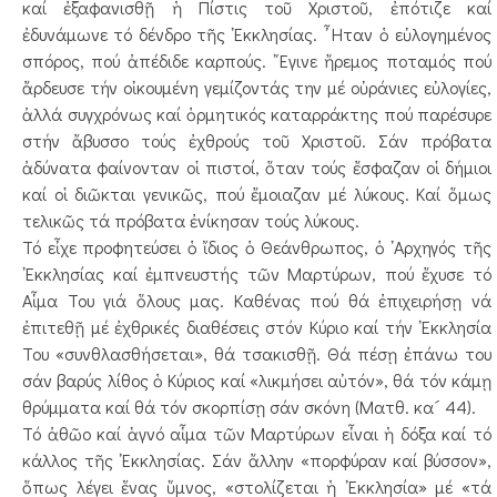
καί ἐξαφανισθῇ ἡ Πίστις τοῦ Χριστοῦ, ἐπότιζε καί
ἐδυνάμωνε τό δένδρο τῆς ᾿Εκκλησίας. ῏Ηταν ὁ εὐλογημένος
σπόρος, πού ἀπέδιδε καρπούς. ῎Εγινε ἤρεμος ποταμός πού
ἄρδευσε τήν οἰκουμένη γεμίζοντάς την μέ οὐράνιες εὐλογίες,
ἀλλά συγχρόνως καί ὁρμητικός καταρράκτης πού παρέσυρε
στήν ἄβυσσο τούς ἐχθρούς τοῦ Χριστοῦ. Σάν πρόβατα
ἀδύνατα φαίνονταν οἱ πιστοί, ὅταν τούς ἔσφαζαν οἱ δήμιοι
καί οἱ διῶκται γενικῶς, πού ἔμοιαζαν μέ λύκους. Καί ὅμως
τελικῶς τά πρόβατα ἐνίκησαν τούς λύκους.
Τό εἶχε προφητεύσει ὁ ἴδιος ὁ Θεάνθρωπος, ὁ ᾿Αρχηγός τῆς
᾿Εκκλησίας καί ἐμπνευστής τῶν Μαρτύρων, πού ἔχυσε τό
Αἷμα Του γιά ὅλους μας. Καθένας πού θά ἐπιχειρήσῃ νά
ἐπιτεθῇ μέ ἐχθρικές διαθέσεις στόν Κύριο καί τήν ᾿Εκκλησία
Του «συνθλασθήσεται», θά τσακισθῇ. Θά πέσῃ ἐπάνω του
σάν βαρύς λίθος ὁ Κύριος καί «λικμήσει αὐτόν», θά τόν κάμῃ
θρύμματα καί θά τόν σκορπίσῃ σάν σκόνη (Ματθ. κα´ 44).
Τό ἀθῶο καί ἁγνό αἷμα τῶν Μαρτύρων εἶναι ἡ δόξα καί τό
κάλλος τῆς ᾿Εκκλησίας. Σάν ἄλλην «πορφύραν καί βύσσον»,
ὅπως λέγει ἕνας ὕμνος, «στολίζεται ἡ ᾿Εκκλησία» μέ «τά