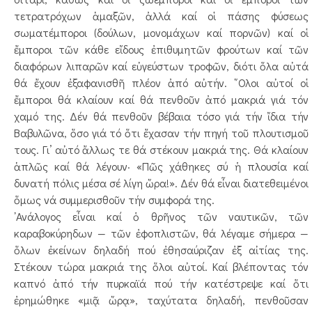
τετρατρόχων ἁμαξῶν, ἀλλά καί οἱ πάσης φύσεως
σωματέμποροι (δούλων, μονομάχων καί πορνῶν) καί οἱ
ἔμποροι τῶν κάθε εἴδους ἐπιθυμητῶν φρούτων καί τῶν
διαφόρων λιπαρῶν καί εὐγεύστων τροφῶν, διότι ὅλα αὐτά
θά ἔχουν ἐξαφανισθῆ πλέον ἀπό αὐτήν. ῞Ολοι αὐτοί οἱ
ἔμποροι θά κλαίουν καί θά πενθοῦν ἀπό μακριά γιά τόν
χαμό της. Δέν θά πενθοῦν βέβαια τόσο γιά τήν ἴδια τήν
Βαβυλῶνα, ὅσο γιά τό ὅτι ἔχασαν τήν πηγή τοῦ πλουτισμοῦ
τους. Γι’ αὐτό ἄλλως τε θά στέκουν μακριά της. Θά κλαίουν
ἁπλῶς καί θά λέγουν· «Πῶς χάθηκες σύ ἡ πλουσία καί
δυνατή πόλις μέσα σέ λίγη ὥρα!». Δέν θά εἶναι διατεθειμένοι
ὅμως νά συμμερισθοῦν τήν συμφορά της.
᾿Ανάλογος εἶναι καί ὁ θρῆνος τῶν ναυτικῶν, τῶν
καραβοκύρηδων — τῶν ἐφοπλιστῶν, θά λέγαμε σήμερα —
ὅλων ἐκείνων δηλαδή πού ἐθησαύριζαν ἐξ αἰτίας της.
Στέκουν τώρα μακριά της ὅλοι αὐτοί. Καί βλέποντας τόν
καπνό ἀπό τήν πυρκαϊά πού τήν κατέστρεψε καί ὅτι
ἐρημώθηκε «μιᾷ ὥρᾳ», ταχύτατα δηλαδή, πενθοῦσαν