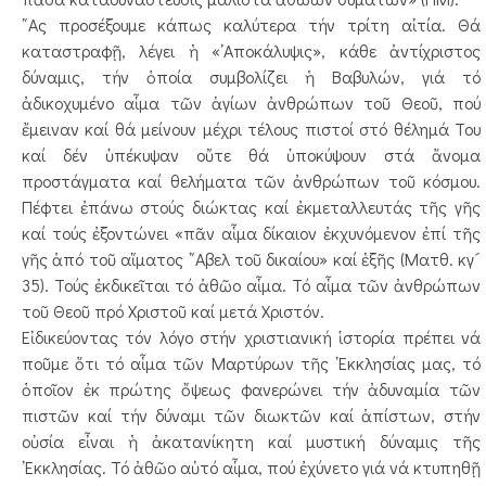
῎Ας προσέξουμε κάπως καλύτερα τήν τρίτη αἰτία. Θά
καταστραφῇ, λέγει ἡ «᾿Αποκάλυψις», κάθε ἀντίχριστος
δύναμις, τήν ὁποία συμβολίζει ἡ Βαβυλών, γιά τό
ἀδικοχυμένο αἷμα τῶν ἁγίων ἀνθρώπων τοῦ Θεοῦ, πού
ἔμειναν καί θά μείνουν μέχρι τέλους πιστοί στό θέλημά Του
καί δέν ὑπέκυψαν οὔτε θά ὑποκύψουν στά ἄνομα
προστάγματα καί θελήματα τῶν ἀνθρώπων τοῦ κόσμου.
Πέφτει ἐπάνω στούς διώκτας καί ἐκμεταλλευτάς τῆς γῆς
καί τούς ἐξοντώνει «πᾶν αἷμα δίκαιον ἐκχυνόμενον ἐπί τῆς
γῆς ἀπό τοῦ αἵματος ῎Αβελ τοῦ δικαίου» καί ἑξῆς (Ματθ. κγ´
35). Τούς ἐκδικεῖται τό ἀθῶο αἷμα. Τό αἷμα τῶν ἀνθρώπων
τοῦ Θεοῦ πρό Χριστοῦ καί μετά Χριστόν.
Εἰδικεύοντας τόν λόγο στήν χριστιανική ἱστορία πρέπει νά
ποῦμε ὅτι τό αἷμα τῶν Μαρτύρων τῆς ᾿Εκκλησίας μας, τό
ὁποῖον ἐκ πρώτης ὄψεως φανερώνει τήν ἀδυναμία τῶν
πιστῶν καί τήν δύναμι τῶν διωκτῶν καί ἀπίστων, στήν
οὐσία εἶναι ἡ ἀκατανίκητη καί μυστική δύναμις τῆς
᾿Εκκλησίας. Τό ἀθῶο αὐτό αἷμα, πού ἐχύνετο γιά νά κτυπηθῇ