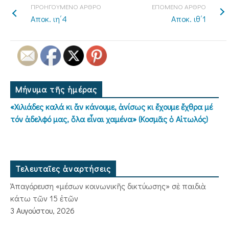
ΠΡΟΗΓΟΥΜΕΝΟ ΑΡΘΡΟ
ΕΠΟΜΕΝΟ ΑΡΘΡΟ
Αποκ. ιη΄4
Αποκ. ιθ΄1
Μήνυμα τῆς ἡμέρας
«Χιλιάδες καλά κι ἄν κάνουμε, ἀνίσως κι ἔχουμε ἔχθρα μέ
τόν ἀδελφό μας, ὅλα εἶναι χαμένα» (Κοσμᾶς ὁ Αἰτωλός)
Τελευταῖες ἀναρτήσεις
Ἀπαγόρευση «μέσων κοινωνικῆς δικτύωσης» σὲ παιδιὰ
κάτω τῶν 15 ἐτῶν
3 Αυγούστου, 2026