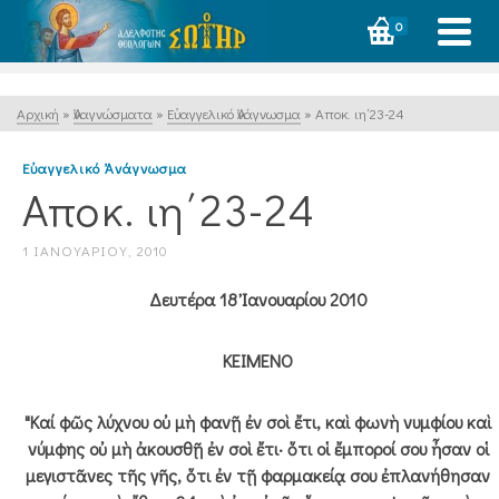
0
Αρχική
»
Ἀναγνώσματα
»
Εὐαγγελικό Ἀνάγνωσμα
»
Αποκ. ιη΄23-24
Εὐαγγελικό Ἀνάγνωσμα
Αποκ. ιη΄23-24
1 ΙΑΝΟΥΑΡΊΟΥ, 2010
Δευτέρα 18 Ἰανουαρίου 2010
ΚΕΙΜΕΝΟ
"Καί φῶς λύχνου οὐ μὴ φανῇ ἐν σοὶ ἔτι, καὶ φωνὴ νυμφίου καὶ
νύμφης οὐ μὴ ἀκουσθῇ ἐν σοὶ ἔτι· ὅτι οἱ ἔμποροί σου ἦσαν οἱ
μεγιστᾶνες τῆς γῆς, ὅτι ἐν τῇ φαρμακείᾳ σου ἐπλανήθησαν