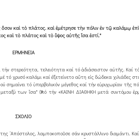
ς ὅσον καὶ τὸ πλάτος. καὶ ἐμέτρησε τὴν πόλιν ἐν τῷ καλάμῳ ἐπ
ος καὶ τὸ πλάτος καὶ τὸ ὕψος αὐτῆς ἴσα ἐστί."
ΕΡΜΗΝΕΙΑ
ει τήν στερεότητα, τελειότητα καί τό ἀδιάσειστον αὐτῆς. Καί τ
 μέ τό χρυσό καλάμι καί ἐξετείνετο αὕτη εἰς δώδεκα χιλιάδες σ
πού σημαίνει τό ὑπερβολικόν μέγεθος καί τήν εὐρυχωρίαν τῆς πό
 μεταξύ των ἴσα" (Ἀπό τήν «ΚΑΙΝΗ ΔΙΑΘΗΚΗ μετά συντόμου ἑρ
ΣΧΟΛΙΟ
της ᾿Απόστολος, λαμποκοποῦσε σάν κρυστάλλινο διαμάντι. Κα