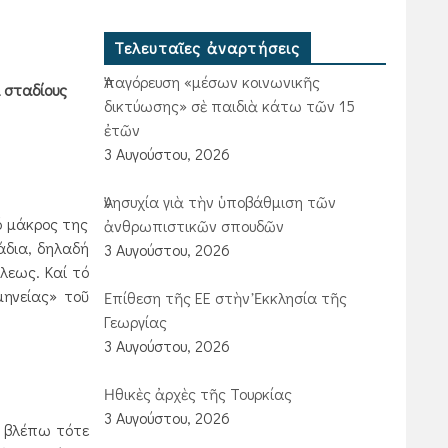
Τελευταῖες ἀναρτήσεις
Ἀπαγόρευση «μέσων κοινωνικῆς
ὶ σταδίους
δικτύωσης» σὲ παιδιὰ κάτω τῶν 15
ἐτῶν
3 Αυγούστου, 2026
Ἀνησυχία γιὰ τὴν ὑποβάθμιση τῶν
ό μάκρος της
ἀνθρωπιστικῶν σπουδῶν
τάδια, δηλαδή
3 Αυγούστου, 2026
λεως. Καί τό
μηνείας» τοῦ
Ἐπίθεση τῆς ΕΕ στὴν Ἐκκλησία τῆς
Γεωργίας
3 Αυγούστου, 2026
Ἠθικὲς ἀρχὲς τῆς Τουρκίας
3 Αυγούστου, 2026
ί βλέπω τότε