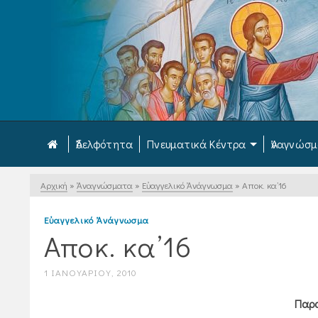
Ἀδελφότητα
Πνευματικά Κέντρα
Ἀναγνώσ
Αρχική
»
Ἀναγνώσματα
»
Εὐαγγελικό Ἀνάγνωσμα
»
Αποκ. κα’16
Εὐαγγελικό Ἀνάγνωσμα
Αποκ. κα’16
1 ΙΑΝΟΥΑΡΊΟΥ, 2010
Παρα