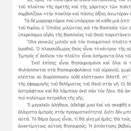
τοῦ πλούτου τῆς ἀρετῆς καί τῆς χάριτος» τῶν πολιτῶ
συμβολίζουν «τήν ποικίλην καί πάσης ἀξίας ἀνωτέραν ἀρ
Τά δέ μαργαριτάρια πού ὑπάρχουν σέ κάθε μιά ἀπό τίς
τοῦ Κυρίου, ὁ ῾Οποῖος μιλῶντας γιά τήν Βασιλεία τῶν
ὑπερκόσμια αἴγλη τῆς Βασιλείας τοῦ Θεοῦ παριστάνετ
῞Ολα γενικῶς μιλοῦν γιά τόν πνευματικό πλοῦτο πο
ἀγαθοῦ. ῾Ο πλουσιόδωρος Θεός εἶναι τό κέντρον τῆς οὐ
᾿Εμπρός σ’ ἐκεῖνον τόν πλοῦτο εἶναι ἀσήμαντα ὅλα το
᾿Εκεῖ ἐπίσης εἶναι θησαυρισμένοι καί ὅλοι οἱ 
Φυλάσσονται στά θησαυροφυλάκια τοῦ οὐρανοῦ, χωρίς ν
κλέπται οὐ διορύσσουσιν οὐδέ κλέπτουσι» (Ματθ. στ
τῆς ἐφαρμογῆς τοῦ θελήματος τοῦ Θεοῦ στήν γῆ. Οἱ δ
ἀστράφτουν καί θά λάμπουν ἐκεῖ σάν τόν ἥλιο. Θά ἀκ
πιό πολύτιμα πετράδια τῆς γῆς.
Τί μεγαλεῖο ἀλήθεια, ἀδελφέ μου! Καί νά σκεφθῇ κ
ἐλάχιστα ἐμπρός στήν πραγματικότητα! Διότι δέν μπορ
αὐτά. Τό θέμα ὅμως εἶναι, τί θά γίνῃ μέ ἐμᾶς; Θά το
ἀνεκτίμητους αὐτούς θησαυρούς; ῾Η ἀπάντησις βεβαίως