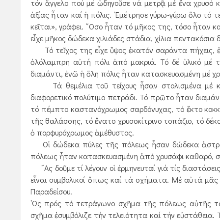
τόν ἄγγελο πού μέ ὡδηγοῦσε νά μετρᾷ μέ ἕνα χρυσό κα
ἀξίας ἦταν καί ἡ πόλις. ᾿Εμέτρησε γύρω-γύρω ὅλο τό 
κεῖται», γράφει. ῞Οσο ἦταν τό μῆκος της, τόσο ἦταν κ
εἶχε μῆκος δώδεκα χιλιάδες στάδια, χίλια πεντακόσια 
Τό τεῖχος της εἶχε ὕψος ἑκατόν σαράντα πήχεις, ἑβ
ὁλόλαμπρη αὐτή πόλι ἀπό μακριά. Τό δέ ὑλικό μέ τό
διαμάντι, ἐνῶ ἡ ὅλη πόλις ἦταν κατασκευασμένη μέ χ
Τά θεμέλια τοῦ τείχους ἦσαν στολισμένα μέ κάθε
διαφορετικό πολύτιμο πετράδι. Τό πρῶτο ἦταν διαμάντ
τό πέμπτο καστανόχρωμος σαρδόνυχας, τό ἕκτο κοκκιν
τῆς θαλάσσης, τό ἔνατο χρυσοκίτρινο τοπάζιο, τό δέκ
ὁ πορφυρόχρωμος ἀμέθυστος.
Οἱ δώδεκα πύλες τῆς πόλεως ἦσαν δώδεκα ἀστραφτ
πόλεως ἦταν κατασκευασμένη ἀπό χρυσάφι καθαρό, σάν 
῎Ας δοῦμε τί λέγουν οἱ ἑρμηνευταί γιά τίς διαστάσει
εἶναι συμβολικοί ὅπως καί τά σχήματα. Μέ αὐτά μᾶς 
Παραδείσου.
῾Ως πρός τό τετράγωνο σχῆμα τῆς πόλεως αὐτῆς το
σχῆμα ἐσυμβόλιζε τήν τελειότητα καί τήν εὐστάθεια. Τ