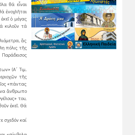
Ολα θά εἶναι
θά ἐνοχλῆται
ἐκεῖ ὁ μέγας
ά κυλοῦν τά
λιόμετρα, ἄς
άλη πόλις τῆς
 Παράδεισος
ων» (Α´ Τιμ.
περιοχῶν τῆς
ποῖος «πάντας
νένα ἄνθρωπο
γέλους» του,
θοῦν ἐκεῖ. Θά
τε σχεδόν καί
ναι «σύμβολα