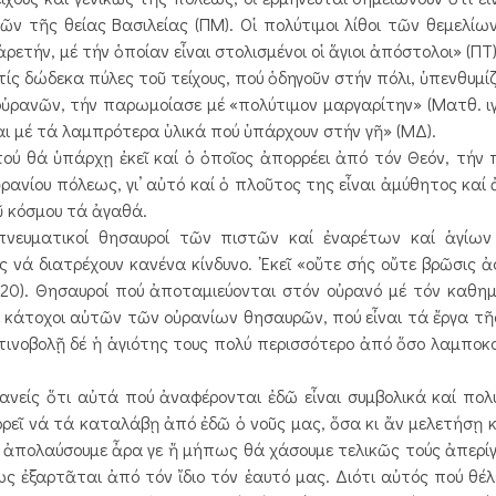
ν τῆς θείας Βασιλείας (ΠΜ). Οἱ πολύτιμοι λίθοι τῶν θεμελίων
ετήν, μέ τήν ὁποίαν εἶναι στολισμένοι οἱ ἅγιοι ἀπόστολοι» (ΠΤ)
 δώδεκα πύλες τοῦ τείχους, πού ὁδηγοῦν στήν πόλι, ὑπενθυμίζ
 οὐρανῶν, τήν παρωμοίασε μέ «πολύτιμον μαργαρίτην» (Ματθ. ιγ´
αι μέ τά λαμπρότερα ὑλικά πού ὑπάρχουν στήν γῆ» (ΜΔ).
ύ θά ὑπάρχῃ ἐκεῖ καί ὁ ὁποῖος ἀπορρέει ἀπό τόν Θεόν, τήν
ρανίου πόλεως, γι’ αὐτό καί ὁ πλοῦτος της εἶναι ἀμύθητος καί 
ῦ κόσμου τά ἀγαθά.
πνευματικοί θησαυροί τῶν πιστῶν καί ἐναρέτων καί ἁγίω
ά διατρέχουν κανένα κίνδυνο. ᾿Εκεῖ «οὔτε σής οὔτε βρῶσις ἀφ
´ 20). Θησαυροί πού ἀποταμιεύονται στόν οὐρανό μέ τόν καθη
έ κάτοχοι αὐτῶν τῶν οὐρανίων θησαυρῶν, πού εἶναι τά ἔργα τῆ
τινοβολῇ δέ ἡ ἁγιότης τους πολύ περισσότερο ἀπό ὅσο λαμποκ
ανείς ὅτι αὐτά πού ἀναφέρονται ἐδῶ εἶναι συμβολικά καί πο
εῖ νά τά καταλάβῃ ἀπό ἐδῶ ὁ νοῦς μας, ὅσα κι ἄν μελετήσῃ κα
ύς ἀπολαύσουμε ἆρα γε ἤ μήπως θά χάσουμε τελικῶς τούς ἀπερί
 ἐξαρτᾶται ἀπό τόν ἴδιο τόν ἑαυτό μας. Διότι αὐτός πού θέλε