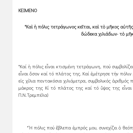
ΚΕΙΜΕΝΟ
"Καὶ ἡ πόλις τετράγωνος κεῖται, καὶ τὸ μῆκος αὐτῆ
δώδεκα χιλιάδων· τὸ μῆκ
"Καί ἡ πόλις εἶναι κτισμένη τετράγωνη, πού συμβολίζ
εἶναι ὅσον καί τό πλάτος της. Καί ἐμέτρησε τήν πόλιν
εἰς χίλια πεντακόσια χιλιόμετρα, συμβολικός ἀριθμός 
μάκρος της Κί τό πλάτος της καί τό ὕψος της εἶναι
Π.Ν.Τρεμπέλα)
"῾Η πόλις πού ἔβλεπα ἐμπρός μου, συνεχίζει ὁ θεόπ