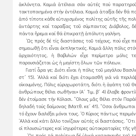
ἀκλόνητα. Καμιά ἀτέλεια σάν αὐτές πού παρατηροῦν
τακτοποιημένα στήν ἐντέλεια. Καμιά ἀταξία δέν θά πα
ἀπό τίποτε κάθε εὐτυχισμένος πολίτης αὐτῆς τῆς πολι
ἀντάρτης καί ταραξίας τοῦ σύμπαντος Διάβολος, 
πάντα ἤρεμα καί θά ἐπικρατῇ ἀπόλυτη γαλήνη.
῾Ως πρός δέ τίς διαστάσεις τοῦ τείχους, πού εἶχε πε
σημειωθῇ ὅτι εἶναι ἐκπληκτικές. Καμιά ἄλλη πόλις στόν
ἀρχαιότητος, ἡ Βαβυλών εἶχε περίμετρο μόλις τε
παρουσιάζεται ὡς ἡ μεγίστη ὅλων τῶν πόλεων.
Γιατί ἆρα γε; Διότι εἶναι ἡ πόλις τοῦ μεγάλου Βασιλ
στ´ 15). ᾿Αλλά καί διότι ἔχει ἑτοιμασθῆ γιά νά πε
οἰκουμένης. Πόλις εὐρυχωροτάτη, διότι ἡ ἀγάπη τοῦ Θε
ἀνθρώπους θέλει σωθῆναι» (Α´ Τιμ. β´ 4) ἔλαβε φροντ
δέν ἑτοίμασε τήν Κόλασι. ῞Ολους μᾶς θέλει στόν Παράδ
δηλαδή τούς δαίμονας (Ματθ. κε´ 41). ῞Οσοι ἄνθρωποι ε
τό ἔχουν διαλέξει μόνοι τους. ῾Ο Κύριος πάντως περιμ
᾿Αλλά καί κάτι ἄλλο τονίζουν αὐτές οἱ διαστάσεις. ῞Οτ
οἱ πλουσιώτερες καί ἰσχυρότερες αὐτοκρατορίες τῆς γῆ
῾Ως πρός τά πολύτιμα δέ ὑλικά κατασκευῆς τοῦ τείχο