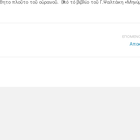
θητο πλοῦτο τοῦ οὐρανοῦ. (Ἀπό τό βιβλίο τοῦ Γ.Ψαλτάκη «Μην
ΕΠΟΜΕΝΟ
Αποκ