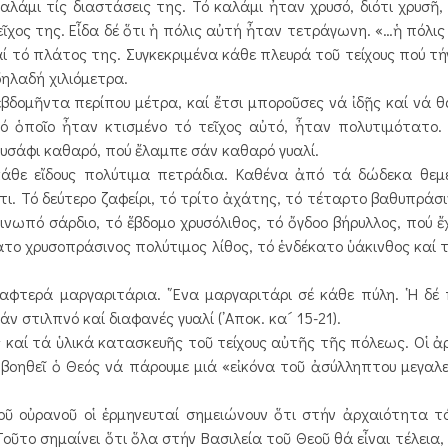
λάμι τίς διαστάσεις της. Τό καλάμι ἦταν χρυσό, διότι χρυσῆ,
τεῖχος της. Εἶδα δέ ὅτι ἡ πόλις αὐτή ἦταν τετράγωνη. «…ἡ πόλι
αί τό πλάτος της. Συγκεκριμένα κάθε πλευρά τοῦ τείχους πού τή
δηλαδή χιλιόμετρα.
δομῆντα περίπου μέτρα, καί ἔτσι μποροῦσες νά ἰδῇς καί νά 
 ὁποῖο ἦταν κτισμένο τό τεῖχος αὐτό, ἦταν πολυτιμότατο. Ε
ρυσάφι καθαρό, πού ἔλαμπε σάν καθαρό γυαλί.
 εἴδους πολύτιμα πετράδια. Καθένα ἀπό τά δώδεκα θεμέλ
ι. Τό δεύτερο ζαφείρι, τό τρίτο ἀχάτης, τό τέταρτο βαθυπράσι
ωπό σάρδιο, τό ἕβδομο χρυσόλιθος, τό ὄγδοο βήρυλλος, πού ἔ
ατο χρυσοπράσινος πολύτιμος λίθος, τό ἑνδέκατο ὑάκινθος καί
ερά μαργαριτάρια. ῞Ενα μαργαριτάρι σέ κάθε πύλη. ῾Η δέ 
στιλπνό καί διαφανές γυαλί (᾿Αποκ. κα´ 15-21).
ς καί τά ὑλικά κατασκευῆς τοῦ τείχους αὐτῆς τῆς πόλεως. Οἱ ἀρ
βοηθεῖ ὁ Θεός νά πάρουμε μιά «εἰκόνα τοῦ ἀσύλληπτου μεγαλεί
ῦ οὐρανοῦ οἱ ἑρμηνευταί σημειώνουν ὅτι στήν ἀρχαιότητα τ
οῦτο σημαίνει ὅτι ὅλα στήν Βασιλεία τοῦ Θεοῦ θά εἶναι τέλεια,