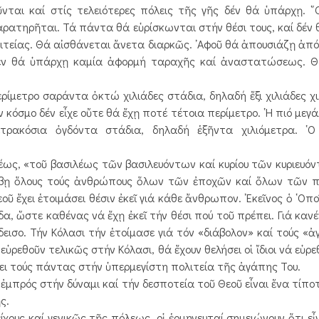
ται καί στίς τελειότερες πόλεις τῆς γῆς δέν θά ὑπάρχῃ. ῞
ρατηρῆται. Τά πάντα θά εὑρίσκωνται στήν θέσι τους, καί δέν 
τείας. Θά αἰσθάνεται ἄνετα διαρκῶς. ᾿Αφοῦ θά ἀπουσιάζῃ ἀπό 
δέν θά ὑπάρχῃ καμία ἀφορμή ταραχῆς καί ἀναστατώσεως. Θ
ρίμετρο σαράντα ὀκτώ χιλιάδες στάδια, δηλαδή ἕξι χιλιάδες χι
 κόσμο δέν εἶχε οὔτε θά ἔχῃ ποτέ τέτοια περίμετρο. ῾Η πιό μεγ
τρακόσια ὀγδόντα στάδια, δηλαδή ἑξῆντα χιλιόμετρα. ῾Ο
έως, «τοῦ βασιλέως τῶν βασιλευόντων καί κυρίου τῶν κυριευόντ
ριλάβῃ ὅλους τούς ἀνθρώπους ὅλων τῶν ἐποχῶν καί ὅλων τῶν 
οῦ ἔχει ἑτοιμάσει θέσιν ἐκεῖ γιά κάθε ἄνθρωπον. ᾿Εκεῖνος ὁ ῾Ο
ίδα, ὥστε καθένας νά ἔχῃ ἐκεῖ τήν θέσι πού τοῦ πρέπει. Γιά κα
εισο. Τήν Κόλασι τήν ἑτοίμασε γιά τόν «διάβολον» καί τούς «ἀγ
ὑρεθοῦν τελικῶς στήν Κόλασι, θά ἔχουν θελήσει οἱ ἴδιοι νά εὑρε
ένει τούς πάντας στήν ὑπερμεγίστη πολιτεία τῆς ἀγάπης Του.
ι ἐμπρός στήν δύναμι καί τήν δεσποτεία τοῦ Θεοῦ εἶναι ἕνα τίπο
ς.
υς καί γενικῶς τῆς πόλεως, οἱ ἑρμηνευταί σημειώνουν ὅτι εἶ