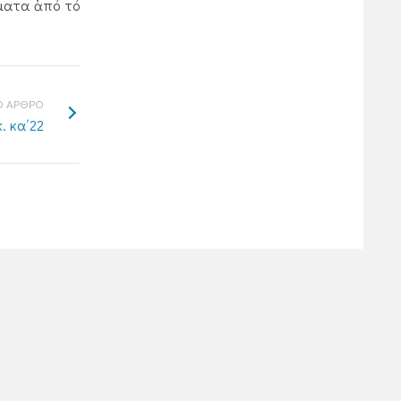
ύματα ἀπό τό
 ΑΡΘΡΟ
. κα΄22