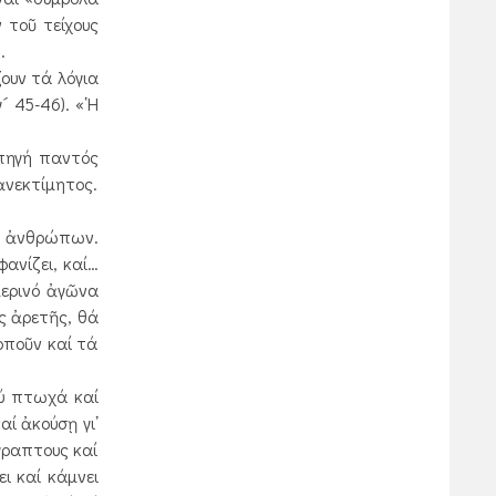
 τοῦ τείχους
.
ουν τά λόγια
 45-46). «῾Η
 πηγή παντός
ἀνεκτίμητος.
ν ἀνθρώπων.
ανίζει, καί…
μερινό ἀγῶνα
ς ἀρετῆς, θά
οποῦν καί τά
λύ πτωχά καί
ί ἀκούσῃ γι᾿
γραπτους καί
ι καί κάμνει