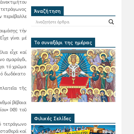
 ἀνεκτιμήτου
ς τετράγωνος
Ἀναζήτηση
ν περιέβαλλε
θαυμάσῃς τήν
ἶχε γίνει μέ
Το συναξάρι της ημέρας
ια εἶχε καί
νο σμαράγδι,
χει τό χρῶμα
 τό δωδέκατο
πλατεῖα τῆς
ιθμοί βέβαια
ου» (ΧΒ) τοῦ
Φιλικές Σελίδες
ό τετράγωνο
 σταθερά καί