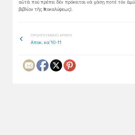
αὐτά πού πρέπει δέν πρόκειται νά χάσῃ ποτέ τόν ἀμύ
βιβλίον τῆς Ἀποκαλύψεως).
ΠΡΟΗΓΟΥΜΕΝΟ ΑΡΘΡΟ
Αποκ. κα΄10-11