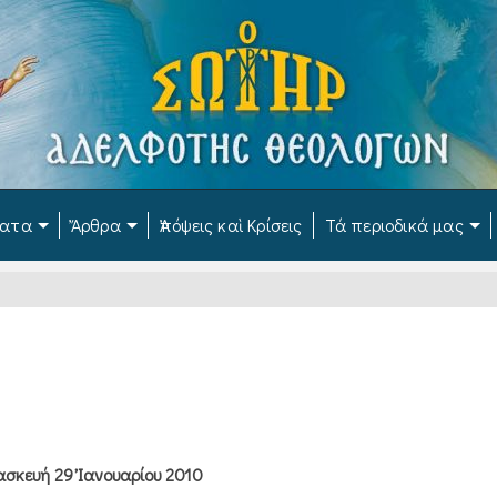
ματα
Ἄρθρα
Ἀπόψεις καὶ Κρίσεις
Τά περιοδικά μας
σκευή 29 Ἰανουαρίου 2010