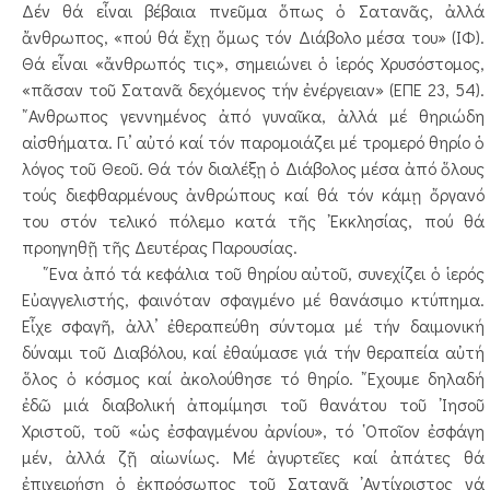
Δέν θά εἶναι βέβαια πνεῦμα ὅπως ὁ Σατανᾶς, ἀλλά
ἄνθρωπος, «πού θά ἔχῃ ὅμως τόν Διάβολο μέσα του» (ΙΦ).
Θά εἶναι «ἄνθρωπός τις», σημειώνει ὁ ἱερός Χρυσόστομος,
«πᾶσαν τοῦ Σατανᾶ δεχόμενος τήν ἐνέργειαν» (ΕΠΕ 23, 54).
῎Ανθρωπος γεννημένος ἀπό γυναῖκα, ἀλλά μέ θηριώδη
αἰσθήματα. Γι’ αὐτό καί τόν παρομοιάζει μέ τρομερό θηρίο ὁ
λόγος τοῦ Θεοῦ. Θά τόν διαλέξῃ ὁ Διάβολος μέσα ἀπό ὅλους
τούς διεφθαρμένους ἀνθρώπους καί θά τόν κάμῃ ὄργανό
του στόν τελικό πόλεμο κατά τῆς ᾿Εκκλησίας, πού θά
προηγηθῇ τῆς Δευτέρας Παρουσίας.
῞Ενα ἀπό τά κεφάλια τοῦ θηρίου αὐτοῦ, συνεχίζει ὁ ἱερός
Εὐαγγελιστής, φαινόταν σφαγμένο μέ θανάσιμο κτύπημα.
Εἶχε σφαγῆ, ἀλλ’ ἐθεραπεύθη σύντομα μέ τήν δαιμονική
δύναμι τοῦ Διαβόλου, καί ἐθαύμασε γιά τήν θεραπεία αὐτή
ὅλος ὁ κόσμος καί ἀκολούθησε τό θηρίο. ῎Εχουμε δηλαδή
ἐδῶ μιά διαβολική ἀπομίμησι τοῦ θανάτου τοῦ ᾿Ιησοῦ
Χριστοῦ, τοῦ «ὡς ἐσφαγμένου ἀρνίου», τό ῾Οποῖον ἐσφάγη
μέν, ἀλλά ζῇ αἰωνίως. Μέ ἀγυρτεῖες καί ἀπάτες θά
ἐπιχειρήσῃ ὁ ἐκπρόσωπος τοῦ Σατανᾶ ᾿Αντίχριστος νά