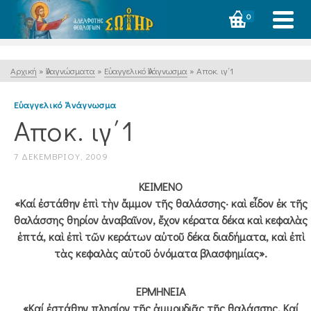
0
Αρχική
»
Ἀναγνώσματα
»
Εὐαγγελικό Ἀνάγνωσμα
»
Αποκ. ιγ΄1
Εὐαγγελικό Ἀνάγνωσμα
Αποκ. ιγ΄1
7 ΔΕΚΕΜΒΡΊΟΥ, 2009
ΚΕΙΜΕΝΟ
«Καί ἐστάθην ἐπὶ τὴν ἄμμον τῆς θαλάσσης· καὶ εἶδον ἐκ τῆς
θαλάσσης θηρίον ἀναβαῖνον, ἔχον κέρατα δέκα καὶ κεφαλὰς
ἑπτά, καὶ ἐπὶ τῶν κεράτων αὐτοῦ δέκα διαδήματα, καὶ ἐπὶ
τὰς κεφαλὰς αὐτοῦ ὀνόματα βλασφημίας».
ΕΡΜΗΝΕΙΑ
«Καί ἐστάθην πλησίον τῆς ἀμμουδιᾶς τῆς θαλάσσης. Καί