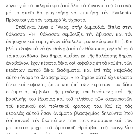
λόγος γιά τό σκληρότερο ἀπό ὅλα τά ὄργανα τοῦ Σατανᾶ,
μέ τό ὁποῖο θά ἐπιχειρήσῃ νά κτυπήσῃ τήν ᾿Εκκλησία.
Πρόκειται γιά τόν τρομερό ᾿Αντίχριστο.
Στάθηκα, λέγει ὁ ῞Αγιος, στήν ἀμμουδιά, δίπλα στήν
θάλασσα. «῾Η θάλασσα συμβολίζει τήν ἄβυσσον καί τόν
ἀνήσυχον καί ταραγμένον εἰδωλολατρικόν κόσμον» (ΠΤ). Καί
βλέπω ξαφνικά νά ἀνεβαίνῃ ἀπό τήν θάλασσα, δηλαδή ἀπό
τά καταχθόνια, ἕνα θηρίο. «…εἶδον ἐκ τῆς θαλάσσης θηρίον
ἀναβαῖνον, ἔχον κέρατα δέκα καί κεφαλάς ἑπτά καί ἐπί τῶν
κεράτων αὐτοῦ δέκα διαδήματα, καί ἐπί τάς κεφαλάς
αὐτοῦ ὀνόματα βλασφημίας». «Τό θηρίον αὐτό εἶχε κέρατα
δέκα καί κεφαλάς ἑπτά καί ἐπί τῶν κεράτων του δέκα
στέμματα, σύμβολα τῆς μεγάλης του δυνάμεως καί τῆς
βασιλικῆς του ἐξουσίας καί τοῦ πλήθους τῶν διαχειριστῶν
τοῦ κοσμικοῦ καί πολιτικοῦ κράτους του. Καί εἰς τάς
κεφαλάς αὐτοῦ ἦσαν ὀνόματα βλασφημίας δηλοῦντα (πού
ἐσήμαιναν) τήν θεοποίησιν τῶν τότε καισάρων καί τῶν
μετέπειτα μέχρι τοῦ ὁριστικοῦ θριάμβου τοῦ εὐαγγελίου