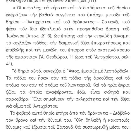
ὁλοκληρωτικῶν καί ἀντιθέων κρατῶν» (ΠΤ).
« Οἱ κεφαλές, τά κέρατα καί τά διαδήματα τοῦ θηρίου
ἐκφράζουν τήν βαθειά συγγένεια πού ὑπάρχει μεταξύ τοῦ
θηρίου – ᾿Αντιχρίστου καί τοῦ δράκοντος – Σατανᾶ, πού
φέρει τόν ἴδιο ἐξοπλισμό στήν προηγηθεῖσα ὅραση τοῦ
᾿Ιωάννου (᾿Αποκ. ιβ´ 3), ὡς ἐπίσης καί τήν κτηνώδη δύναμη,
τό κοχλάζον πάθος, τήν δαιμονική δίψα ἐπικρατήσεως καί
ἐπιβολῆς καί τήν μεγάλη του ἐπιρροή στόν σκοτεινό κόσμο
τῆς ἁμαρτίας» (᾿Α. Θεοδώρου, ῾Η ὥρα τοῦ ᾿Αντιχρίστου, σελ.
41).
Τό θηρίο αὐτό, συνεχίζει ὁ ῞Αγιος, ἔμοιαζε μέ λεοπάρδαλι.
Τά πόδια του ἦσαν σάν τά πόδια τῆς ἀρκούδας καί τό
στόμα του σάν τό στόμα τοῦ λιονταριοῦ. Καί τά τρία ἄγρια
ζῶα, τά ὁποῖα ἀναφέρονται ἐδῶ, εἶναι σκληρά καί
σαρκοβόρα. ῞Ολα σημαίνουν τήν σκληρότητα καί τήν δίψα
γιά αἷμα τοῦ ᾿Αντιχρίστου.
Τό φοβερό αὐτό θηρίο ἐπῆρε ἀπό τόν δράκοντα – Διάβολο
τόν θρόνο καί τήν δύναμί του. ῞Ολη δηλαδή ἡ κακοποιός
δύναμις καί ἐξουσία τοῦ Σατανᾶ θά συσσωρευθῇ μέσα του.