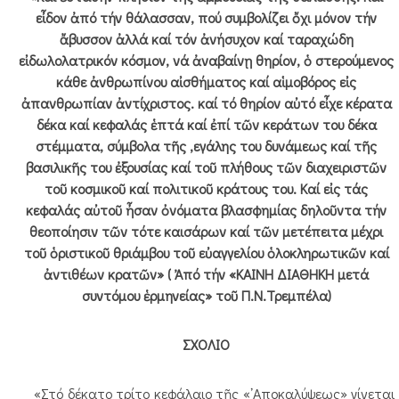
εἶδον ἀπό τήν θάλασσαν, πού συμβολίζει ὄχι μόνον τήν
ἄβυσσον ἀλλά καί τόν ἀνήσυχον καί ταραχώδη
εἰδωλολατρικόν κόσμον, νά ἀναβαίνῃ θηρίον, ὁ στερούμενος
κάθε ἀνθρωπίνου αἰσθήματος καί αἱμοβόρος εἰς
ἀπανθρωπίαν ἀντίχριστος. καί τό θηρίον αὐτό εἶχε κέρατα
δέκα καί κεφαλάς ἑπτά καί ἐπί τῶν κεράτων του δέκα
στέμματα, σύμβολα τῆς ,εγάλης του δυνάμεως καί τῆς
βασιλικῆς του ἐξουσίας καί τοῦ πλήθους τῶν διαχειριστῶν
τοῦ κοσμικοῦ καί πολιτικοῦ κράτους του. Καί εἰς τάς
κεφαλάς αὐτοῦ ἦσαν ὀνόματα βλασφημίας δηλοῦντα τήν
θεοποίησιν τῶν τότε καισάρων καί τῶν μετέπειτα μέχρι
τοῦ ὁριστικοῦ θριάμβου τοῦ εὐαγγελίου ὁλοκληρωτικῶν καί
ἀντιθέων κρατῶν» ( Ἀπό τήν «ΚΑΙΝΗ ΔΙΑΘΗΚΗ μετά
συντόμου ἑρμηνείας» τοῦ Π.Ν.Τρεμπέλα)
ΣΧΟΛΙΟ
«Στό δέκατο τρίτο κεφάλαιο τῆς «᾿Αποκαλύψεως» γίνεται