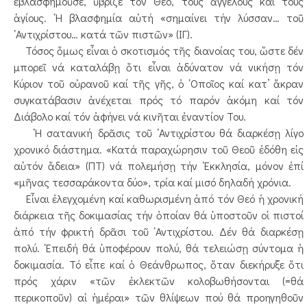
ἐβλασφημοῦσε, ὕβριζε τόν Θεό, τούς ἀγγέλους καί τούς
ἁγίους. ῾Η βλασφημία αὐτή «σημαίνει τήν λύσσαν… τοῦ
᾿Αντιχρίστου… κατά τῶν πιστῶν» (ΙΓ).
Τόσος ὅμως εἶναι ὁ σκοτισμός τῆς διανοίας του, ὥστε δέν
μπορεῖ νά καταλάβῃ ὅτι εἶναι ἀδύνατον νά νικήσῃ τόν
Κύριον τοῦ οὐρανοῦ καί τῆς γῆς, ὁ ῾Οποῖος καί κατ’ ἄκραν
συγκατάβασιν ἀνέχεται πρός τό παρόν ἀκόμη καί τόν
Διάβολο καί τόν ἀφήνει νά κινῆται ἐναντίον Του.
῾Η σατανική δρᾶσις τοῦ ᾿Αντιχρίστου θά διαρκέσῃ λίγο
χρονικό διάστημα. «Κατά παραχώρησιν τοῦ Θεοῦ ἐδόθη εἰς
αὐτόν ἄδεια» (ΠΤ) νά πολεμήσῃ τήν ᾿Εκκλησία, μόνον ἐπί
«μῆνας τεσσαράκοντα δύο», τρία καί μισό δηλαδή χρόνια.
Εἶναι ἐλεγχομένη καί καθωρισμένη ἀπό τόν Θεό ἡ χρονική
διάρκεια τῆς δοκιμασίας τήν ὁποίαν θά ὑποστοῦν οἱ πιστοί
ἀπό τήν φρικτή δρᾶσι τοῦ ᾿Αντιχρίστου. Δέν θά διαρκέσῃ
πολύ. ᾿Επειδή θά ὑποφέρουν πολύ, θά τελειώσῃ σύντομα ἡ
δοκιμασία. Τό εἶπε καί ὁ Θεάνθρωπος, ὅταν διεκήρυξε ὅτι
πρός χάριν «τῶν ἐκλεκτῶν κολοβωθήσονται (=θά
περικοποῦν) αἱ ἡμέραι» τῶν θλίψεων πού θά προηγηθοῦν