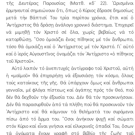
τῆς Δευτέρας Παρουσίας (Ματθ. κδ´ 22). ῾Ωρισμένοι
ἑρμηνευταί σημειώνουν ὅτι, ὅπως ὁ Κύριος ἔδρασε δημοσίως
μετά τήν Βάπτισί Του τρία περίπου χρόνια, ἔτσι καί ὁ
᾿Αντίχριστος θά δράσῃ ἀνάλογο χρονικό διάστημα. ᾿Επιχειρεῖ
νά μιμηθῇ τόν Χριστό σέ ὅλα, χωρίς βεβαίως νά τό
κατορθώσῃ. ῞Οσο ὁμοιάζει ἕνας πίθηκος μέ τόν ἄνθρωπο,
τόσο θά ὁμοιάζῃ καί ὁ ᾿Αντίχριστος μέ τόν Χριστό. Γι’ αὐτό
καί ὁ ἱερός Αὐγουστῖνος ὀνομάζει τόν ᾿Αντίχριστο «ὁ πίθηκος
τοῦ Χριστοῦ».
Αὐτό λοιπόν τό ἀνεπιτυχές ἀντίγραφο τοῦ Χριστοῦ, αὐτή
ἡ «μαϊμοῦ» θά ἐπιχειρήσῃ νά ἐξουσιάσῃ τόν κόσμο, ὅλους
τούς κατοίκους τῆς γῆς. Θά ὑπάρχουν ὅμως καί ἄνθρωποι
γενναῖοι, μέ φλόγα πίστεως καί ἀγάπης πρός τόν Θεό, πού
δέν θά δεχθοῦν τήν ἐξουσία του. Δέν θά τόν προσκυνήσουν.
Δέν θά παρασυρθοῦν ἀπό τά πλήθη πού θά προσκυνοῦν τόν
᾿Αντίχριστο καί θά κάμνουν τά θελήματά του συρόμενοι
πίσω ἀπό τό ἅρμα του. ῞Οσοι ἀνήκουν ψυχῇ καί σώματι
στόν Κύριο καί εἶναι γνήσιοι καί εἰλικρινεῖς ὀπαδοί Του, ὅσων
τά ὀνόματα ἔχουν γραφῆ στό βιβλίο τῆς ζωῆς τοῦ