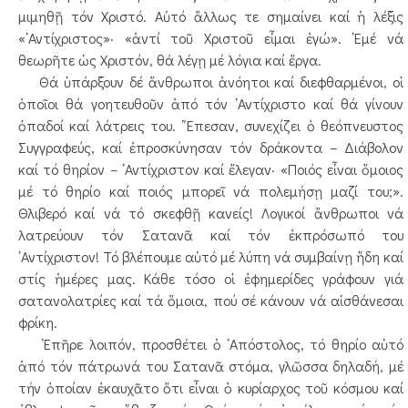
μιμηθῇ τόν Χριστό. Αὐτό ἄλλως τε σημαίνει καί ἡ λέξις
«᾿Αντίχριστος»· «ἀντί τοῦ Χριστοῦ εἶμαι ἐγώ». ᾿Εμέ νά
θεωρῆτε ὡς Χριστόν, θά λέγῃ μέ λόγια καί ἔργα.
Θά ὑπάρξουν δέ ἄνθρωποι ἀνόητοι καί διεφθαρμένοι, οἱ
ὁποῖοι θά γοητευθοῦν ἀπό τόν ᾿Αντίχριστο καί θά γίνουν
ὀπαδοί καί λάτρεις του. ῎Επεσαν, συνεχίζει ὁ θεόπνευστος
Συγγραφεύς, καί ἐπροσκύνησαν τόν δράκοντα – Διάβολον
καί τό θηρίον – ᾿Αντίχριστον καί ἔλεγαν· «Ποιός εἶναι ὅμοιος
μέ τό θηρίο καί ποιός μπορεῖ νά πολεμήσῃ μαζί του;».
Θλιβερό καί νά τό σκεφθῇ κανείς! Λογικοί ἄνθρωποι νά
λατρεύουν τόν Σατανᾶ καί τόν ἐκπρόσωπό του
᾿Αντίχριστον! Τό βλέπουμε αὐτό μέ λύπη νά συμβαίνῃ ἤδη καί
στίς ἡμέρες μας. Κάθε τόσο οἱ ἐφημερίδες γράφουν γιά
σατανολατρίες καί τά ὅμοια, πού σέ κάνουν νά αἰσθάνεσαι
φρίκη.
᾿Επῆρε λοιπόν, προσθέτει ὁ ᾿Απόστολος, τό θηρίο αὐτό
ἀπό τόν πάτρωνά του Σατανᾶ στόμα, γλῶσσα δηλαδή, μέ
τήν ὁποίαν ἐκαυχᾶτο ὅτι εἶναι ὁ κυρίαρχος τοῦ κόσμου καί