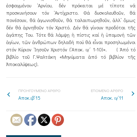
ἐσφαγμένου ᾿Αρνίου, δέν πρόκειται μέ τίποτε νά
προσκυνήσουν τόν ᾿Αντίχριστο. Θά δυσκολευθοῦν, θά
πονέσουν, θά ἀγωνισθοῦν, θά ταλαιπωρηθοῦν, ἀλλ’ ὅμως
δέν θά ἀρνηθοῦν τόν Χριστό. Δέν θά γίνουν προδόται τῆς
ἀγάπης Του. Τότε θά λάμψῃ ἡ πίστις καί ἡ ὑπομονή τῶν
ἁγίων, τῶν ἀνθρώπων δηλαδή πού θά εἶναι προσηλωμένοι
στόν Κύριον ᾿Ιησοῦν Χριστόν (᾿Αποκ. ιγ´ 1-10)». ( Ἀπό τό
βιβλίο τοῦ Γ.Ψαλτάκη «Μηνύματα ἀπό τό βιβλίον τῆς
Ἀποκαλύψεως).
ΠΡΟΗΓΟΥΜΕΝΟ ΑΡΘΡΟ
ΕΠΟΜΕΝΟ ΑΡΘΡΟ
Αποκ.ιβ΄15
Αποκ. ιγ΄11