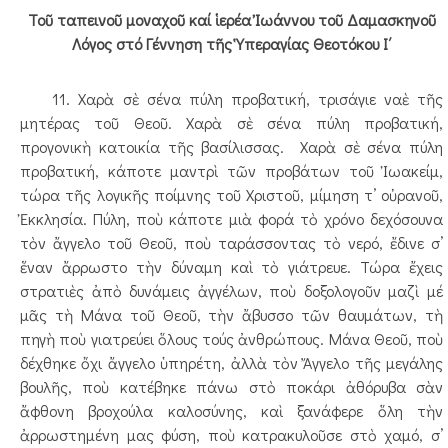
Τοῦ ταπεινοῦ μοναχοῦ καί ἱερέα Ἰωάννου τοῦ Δαμασκηνοῦ
Λόγος στό Γέννηση τῆς Ὑπεραγίας Θεοτόκου Ι΄
11. Χαρὰ σὲ σένα πύλη προβατική, τρισάγιε ναὲ τῆς
μητέρας τοῦ Θεοῦ. Χαρὰ σὲ σένα πύλη προβατική,
προγονικὴ κατοικία τῆς βασίλισσας. Χαρὰ σὲ σένα πύλη
προβατική, κάποτε μαντρὶ τῶν προβάτων τοῦ Ἰωακείμ,
τώρα τῆς λογικῆς ποίμνης τοῦ Χριστοῦ, μίμηση τ’ οὐρανοῦ,
Ἐκκλησία. Πύλη, ποὺ κάποτε μιὰ φορά τὸ χρόνο δεχόσουνα
τὸν ἄγγελο τοῦ Θεοῦ, ποὺ ταράσσοντας τὸ νερό, ἔδινε σ’
ἕναν ἄρρωστο τὴν δύναμη καὶ τὸ γιάτρευε. Τώρα ἔχεις
στρατιὲς ἀπὸ δυνάμεις ἀγγέλων, ποὺ δοξολογοῦν μαζὶ μέ
μᾶς τὴ Μάνα τοῦ Θεοῦ, τὴν ἄβυσσο τῶν θαυμάτων, τὴ
πηγὴ ποὺ γιατρεύει ὅλους τούς ἀνθρώπους. Μάνα Θεοῦ, ποὺ
δέχθηκε ὄχι ἄγγελο ὑπηρέτη, ἀλλὰ τὸν Ἄγγελο τῆς μεγάλης
βουλῆς, ποὺ κατέβηκε πάνω στὸ ποκάρι ἀθόρυβα σὰν
ἄφθονη βροχούλα καλοσύνης, καὶ ξανάφερε ὅλη τὴν
ἀρρωστημένη μας φύση, ποὺ κατρακυλοῦσε στὸ χαμό, σ’