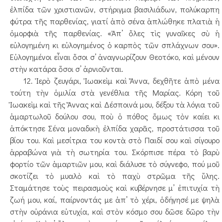
ἐλπίδα τῶν χριστιανῶν, στήριγμα βασιλιάδων, πολύκαρπη
φύτρα τῆς παρθενίας, γιατί ἀπὸ σένα ἁπλώθηκε πλατιὰ ἡ
ὀμορφιὰ τῆς παρθενίας. «Ἀπ’ ὅλες τὶς γυναῖκες σὺ ἡ
εὐλογημένη κι εὐλογημένος ὁ καρπὸς τῶν σπλάχνων σου».
Εὐλογημένοι εἶναι ὅσοι σ’ ἀναγνωρίζουν Θεοτόκο, καὶ μένουν
στὴν κατάρα ὅσοι σ’ ἀρνιοῦνται.
12. Ἱερὸ ζευγάρι, Ἰωακεὶμ καὶ Ἄννα, δεχθῆτε ἀπὸ μένα
τούτη τὴν ὁμιλία στὰ γενέθλια τῆς Μαρίας. Κόρη τοῦ
Ἰωακεὶμ καὶ τῆς Ἄννας καὶ Δέσποινά μου, δέξου τὰ λόγια τοῦ
ἁμαρτωλοῦ δούλου σου, ποὺ ὁ πόθος ὅμως τὸν καίει κι
ἀπόκτησε Σένα μοναδικὴ ἐλπίδα χαρᾶς, προστάτισσα τοῦ
βίου του. Καὶ μεσίτρια του κοντὰ στὸ Παιδί σου καὶ σίγουρο
ἀρραβώνα γιὰ τὴ σωτηρία του. Σκόρπισε πέρα τὸ βαρὺ
φορτίο τῶν ἁμαρτιῶν μου, καὶ διάλυσε τὸ σύγνεφο, πού μοῦ
σκοτίζει τὸ μυαλὸ καὶ τὸ παχὺ στρῶμα τῆς ὕλης.
Σταμάτησε τοὺς πειρασμοὺς καὶ κυβέρνησε μ’ ἐπιτυχία τὴ
ζωή μου, καί, παίρνοντάς με ἀπ’ τὸ χέρι, ὁδήγησέ με ψηλὰ
στὴν οὐράνια εὐτυχία, καὶ στὸν κόσμο σου δῶσε δῶρο τὴν