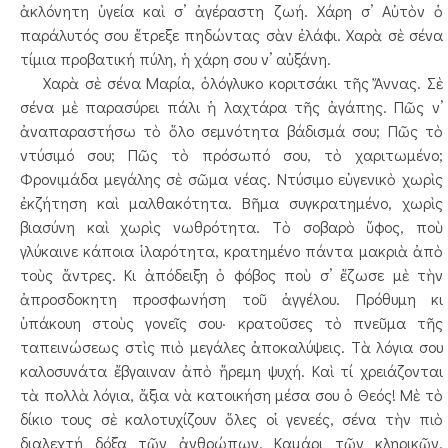
ἀκλόνητη ὑγεία καὶ σ’ ἀγέραστη ζωή. Χάρη σ’ Αὐτὸν ὁ
παράλυτός σου ἔτρεξε πηδώντας σὰν ἐλάφι. Χαρὰ σὲ σένα
τίμια προβατική πύλη, ἡ χάρη σου ν’ αὐξάνη.
Χαρὰ σὲ σένα Μαρία, ὁλόγλυκο κοριτσάκι τῆς Ἄννας. Σὲ
σένα μὲ παρασύρει πάλι ἡ λαχτάρα τῆς ἀγάπης. Πῶς ν’
ἀναπαραστήσω τὸ ὅλο σεμνότητα βάδισμά σου; Πῶς τὸ
ντύσιμό σου; Πῶς τὸ πρόσωπό σου, τὸ χαριτωμένο;
Φρονιμάδα μεγάλης σὲ σῶμα νέας. Ντύσιμο εὐγενικὸ χωρὶς
ἐκζήτηση καὶ μαλθακότητα. Βῆμα συγκρατημένο, χωρὶς
βιασύνη καὶ χωρὶς νωθρότητα. Τὸ σοβαρὸ ὕφος, ποὺ
γλύκαινε κάποια ἱλαρότητα, κρατημένο πάντα μακριὰ ἀπὸ
τοὺς ἄντρες. Κι ἀπόδειξη ὁ φόβος ποὺ σ’ ἔζωσε μὲ τὴν
ἀπροσδοκητη προσφωνήση τοῦ ἀγγέλου. Πρόθυμη κι
ὑπάκουη στοὺς γονεῖς σου· κρατοῦσες τὸ πνεῦμα τῆς
ταπεινώσεως στὶς πιὸ μεγάλες ἀποκαλύψεις. Τὰ λόγια σου
καλοσυνάτα ἔβγαιναν ἀπὸ ἤρεμη ψυχή. Καὶ τί χρειάζονται
τὰ πολλὰ λόγια, ἄξια νὰ κατοικήση μέσα σου ὁ Θεός! Μὲ τὸ
δίκιο τους σὲ καλοτυχίζουν ὅλες οἱ γενεές, σένα τὴν πιὸ
διαλεχτή δόξα τῶν ἀνθρώπων. Καμάρι τῶν κληρικῶν,