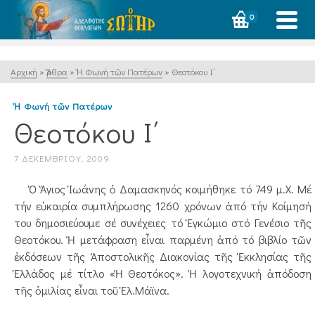
0
Αρχική
»
Ἄρθρα
»
Ἡ Φωνή τῶν Πατέρων
»
Θεοτόκου Ι΄
Ἡ Φωνή τῶν Πατέρων
Θεοτόκου Ι΄
7 ΔΕΚΕΜΒΡΊΟΥ, 2009
Ὁ Ἅγιος Ἰωάνης ὁ Δαμασκηνός κοιμήθηκε τό 749 μ.Χ. Μέ
τήν εὐκαιρία συμπλήρωσης 1260 χρόνων ἀπό τήν Κοίμησή
του δημοσιεύουμε σέ συνέχειες τό Ἐγκώμιο στό Γενέσιο τῆς
Θεοτόκου. Ἡ μετάφραση εἶναι παρμένη ἀπό τό βιβλίο τῶν
ἐκδόσεων τῆς Ἀποστολικῆς Διακονίας τῆς Ἐκκλησίας τῆς
Ἑλλάδος μέ τίτλο «Ἡ Θεοτόκος». Ἡ λογοτεχνική ἀπόδοση
τῆς ὁμιλίας εἶναι τοῦ Ἐλ.Μάϊνα.