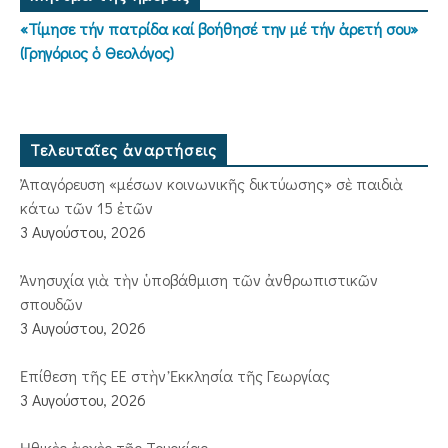
«Τίμησε τήν πατρίδα καί βοήθησέ την μέ τήν ἀρετή σου»
(Γρηγόριος ὁ Θεολόγος)
Τελευταῖες ἀναρτήσεις
Ἀπαγόρευση «μέσων κοινωνικῆς δικτύωσης» σὲ παιδιὰ
κάτω τῶν 15 ἐτῶν
3 Αυγούστου, 2026
Ἀνησυχία γιὰ τὴν ὑποβάθμιση τῶν ἀνθρωπιστικῶν
σπουδῶν
3 Αυγούστου, 2026
Ἐπίθεση τῆς ΕΕ στὴν Ἐκκλησία τῆς Γεωργίας
3 Αυγούστου, 2026
Ἠθικὲς ἀρχὲς τῆς Τουρκίας