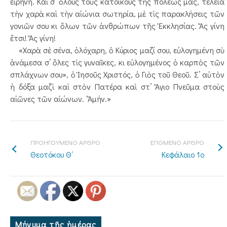
εἰρήνη. Καὶ σ’ ὅλους τοὺς κατοίκους τῆς πόλεώς μας, τέλεια
τὴν χαρὰ καὶ τὴν αἰώνια σωτηρία, μὲ τὶς παρακλήσεις τῶν
γονιῶν σου κι ὅλων τῶν ἀνθρώπων τῆς Ἐκκλησίας. Ἄς γίνη
ἔτσι! Ἄς γίνη!
«Χαρὰ σὲ σένα, ὁλόχαρη, ὁ Κύριος μαζί σου, εὐλογημένη σὺ
ἀνάμεσα σ’ ὅλες τὶς γυναῖκες, κι εὐλογημένος ὁ καρπὸς τῶν
σπλάχνων σου», ὁ Ἰησοῦς Χριστός, ὁ Γιὸς τοῦ Θεοῦ. Σ’ αὐτὸν
ἡ δόξα μαζὶ καὶ στὸν Πατέρα καὶ στ’ Ἅγιο Πνεῦμα στοὺς
αἰῶνες τῶν αἰώνων. ‘Ἀμήν.»
ΠΡΟΗΓΟΥΜΕΝΟ ΑΡΘΡΟ
ΕΠΟΜΕΝΟ ΑΡΘΡΟ
Θεοτόκου Θ΄
Κεφάλαιο 1ο
Μήνυμα τῆς ἡμέρας