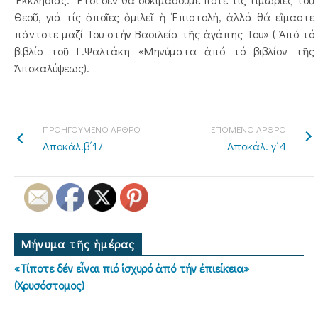
Θεοῦ, γιά τίς ὁποῖες ὁμιλεῖ ἡ ᾿Επιστολή, ἀλλά θά εἴμαστε
πάντοτε μαζί Του στήν Βασιλεία τῆς ἀγάπης Του» ( Ἀπό τό
βιβλίο τοῦ Γ.Ψαλτάκη «Μηνύματα ἀπό τό βιβλίον τῆς
Ἀποκαλύψεως).
ΠΡΟΗΓΟΥΜΕΝΟ ΑΡΘΡΟ
ΕΠΟΜΕΝΟ ΑΡΘΡΟ
Αποκάλ.β΄17
Αποκάλ. γ΄4
Μήνυμα τῆς ἡμέρας
«Τίποτε δέν εἶναι πιό ἰσχυρό ἀπό τήν ἐπιείκεια»
(Χρυσόστομος)