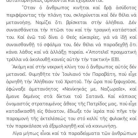
῞Οταν ὁ ἄνθρωπος κινῆται καί δρᾷ ἀσύδοτος
περιφέροντας τήν πλάνη του, σκληρύνεται καί δέν θέλει νά
μετανοήσῃ. Νομίζει ὅτι βρίσκεται στήν ἀλήθεια. Δέν
συναισθάνεται τήν πτῶσι του καί τήν τραγική κατάστασί
του. Καί ἐνῶ τοῦ δίνει ὁ Θεός εὐκαιρίες, γιά νά ἰδῇ καί
συναισθανθῇ τό σφάλμα του, δέν θέλει νά παραδεχθῇ ὅτι
κάνει λάθος καί νά ἀλλάξῃ πορεία. «᾿Αποτελεῖ πραγματική
τρέλλα νά ἀκολουθῇ κανείς αὐτήν τήν τακτική» (ΕΒ).
᾿Ακόμη καί στήν νεκρική κλίνη του ὁ ἄνθρωπος αὐτός δέν
μετανοεῖ. Θυμηθῆτε τόν ᾿Ιουλιανό τόν Παραβάτη, πού εἶχε
ἀρνηθῆ τήν ᾿Αλήθειαν τοῦ Χριστοῦ. Τήν ὥρα πού ξεψυχοῦσε,
ἐφώναξε ἀμετανόητος «Νενίκηκάς με, Ναζωραῖε», καί
ἔμεινε δεμένος στά δίκτυα τοῦ Σατανᾶ. Καί κάποιος
ὀνομαστός στρατευμένος ἄθεος τῆς Πατρίδος μας, πού εἶχε
καταδικασθῆ εἰς θάνατον, ἔδιωξε τόν ἱερέα πού πῆγε τήν
παραμονή τῆς ἐκτελέσεώς του στό κελλί τῆς φυλακῆς καί
τόν παρεκάλεσε νά ἐξομολογηθῇ καί νά κοινωνήσῃ.
Λίγα μήπως εἶναι καί τά παραδείγματα τῶν ἀνθρώπων