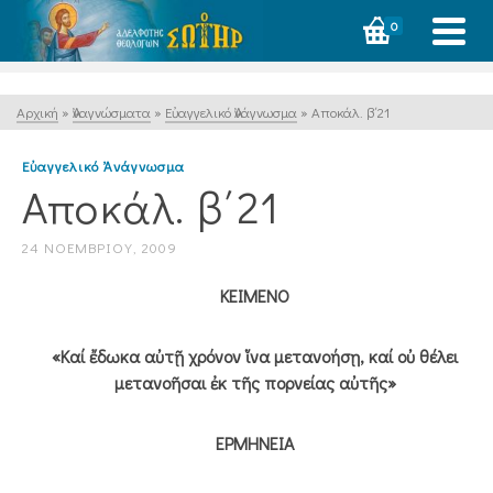
0
Αρχική
»
Ἀναγνώσματα
»
Εὐαγγελικό Ἀνάγνωσμα
»
Αποκάλ. β΄21
Εὐαγγελικό Ἀνάγνωσμα
Αποκάλ. β΄21
24 ΝΟΕΜΒΡΊΟΥ, 2009
ΚΕΙΜΕΝΟ
«Καί ἔδωκα αὐτῇ χρόνον ἵνα μετανοήσῃ, καί οὐ θέλει
μετανοῆσαι ἐκ τῆς πορνείας αὐτῆς»
ΕΡΜΗΝΕΙΑ