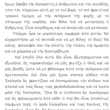
ὅμως ἄφοβα τήν διαπράττῃ ὁ ἄνθρωπος καί τήν συνηθίσῃ,
τότε τόν πληρώνει αὐτή μέ τό πιό βαρύ, τό πιό φρικτό καί
τραγικό τίμημα, μέ τήν σκλήρυνσι τῆς ψυχῆς, μέ τό
πέτρωμα τῆς καρδιᾶς. Δέν θέλει πιά νά μετανοήσῃ ὁ
ἄνθρωπος. Εἶναι ἀπρόθυμος καί νά ἀκούῃ κἄν γιά μετάνοια.
῾Υπάρχει ἆρα γε μεγαλύτερη συμφορά ἀπό αὐτήν; Νά
εὐχαριστῆσαι μέ τό σκοτάδι καί νά μή θέλῃς τό Φῶς! Νά
κάνῃς φιλοσοφία σου τήν ἀπάτη, τήν πλάνη, τήν ἁμαρτία
καί νά χαίρεσαι μέ τήν διαστρέβλωσι!
Καί ἐπειδή ὅλα αὐτά δέν εἶναι ἐξωπραγματικά καί
ἐξωγήϊνα, ἄς παρακαλοῦμε νά μᾶς φωτίζῃ ὁ Θεός καί νά
μᾶς βοηθῇ, ὥστε νά μή φθάσουμε ποτέ στήν σκλήρυνσι καί
ἀμετανοησία. Καί ὅσοι μέν ἔχουν κάποια εὐθύνη στήν
᾿Εκκλησία ἄς φροντίζουν νά ἐπισημαίνουν τόν κίνδυνο πού
ἀπειλεῖ καί τούς ἴδιους τούς ψευδοδιδασκάλους καί τά λοιπά
μέλη τῆς ᾿Εκκλησίας. ῞Ολοι δέ οἱ ὑπόλοιποι ἄς προσέχουμε
καί ἄς φυλαγώμαστε ἀπό κάθε τι πού δέν εἶναι ἀπολύτως
σύμφωνο πρός τό ἱερόν Εὐαγγέλιον καί τούς Κανόνες τῆς
᾿Εκκλησίας. ῎Ετσι δέν θά δοκιμάσουμε ποτέ τίς τιμωρίες τοῦ