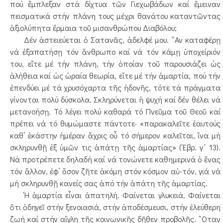
πού ἔμπλεξαν στά δίχτυα τῶν Γιεχωβάδων καί ἔμειναν
πεισματικά στήν πλάνη τους μέχρι θανάτου καταντῶντας
ἀξιολύπητα ἕρμαια τοῦ μισανθρώπου Διαβόλου;
Δέν ἀστειεύεται ὁ Σατανᾶς, ἀδελφέ μου. ῎Αν καταφέρῃ
νά ἐξαπατήσῃ τόν ἄνθρωπο καί νά τόν κάμῃ ὑποχείριόν
του, εἴτε μέ τήν πλάνη, τήν ὁποίαν τοῦ παρουσιάζει ὡς
ἀλήθεια καί ὡς ὡραία θεωρία, εἴτε μέ τήν ἁμαρτία, πού τήν
ἐπενδύει μέ τά χρυσόχαρτα τῆς ἡδονῆς, τότε τά πράγματα
γίνονται πολύ δύσκολα. Σκληρύνεται ἡ ψυχή καί δέν θέλει νά
μετανοήσῃ. Τό λέγει πολύ καθαρά τό Πνεῦμα τοῦ Θεοῦ καί
πρέπει νά τό θυμώμαστε πάντοτε· «παρακαλεῖτε ἑαυτούς
καθ’ ἑκάστην ἡμέραν ἄχρις οὗ τό σήμερον καλεῖται, ἵνα μή
σκληρυνθῇ ἐξ ὑμῶν τις ἀπάτῃ τῆς ἁμαρτίας» (῾Εβρ. γ´ 13).
Νά προτρέπετε δηλαδή καί νά τονώνετε καθημερινά ὁ ἕνας
τόν ἄλλον, ἐφ’ ὅσον ζῆτε ἀκόμη στόν κόσμον αὐ-τόν, γιά νά
μή σκληρυνθῇ κανείς σας ἀπό τήν ἀπάτη τῆς ἁμαρτίας.
῾Η ἁμαρτία εἶναι ἀπατηλή. Φαίνεται γλυκειά. Φαίνεται
ὅτι ὁδηγεῖ στήν ξενοιασιά, στήν ἀποδέσμευσι, στήν ἐλεύθερη
ζωή καί στήν αἴγλη τῆς κοινωνικῆς δῆθεν προβολῆς. ῞Οταν