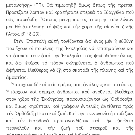
μετανοήσῃ» (ΠΤ). Θά τιμωρηθῇ ὅμως ὅπως τῆς πρέπει.
Προσέξατε λοιπόν καί κρατήσατε στερεά τό Εὐαγγέλιο πού
σᾶς παρεδόθη. ῞Οποιος μείνῃ πιστός τηρητής τῶν λόγων
μου θά ἀπολαύσῃ τό φῶς καί τήν χαρά τῆς αἰωνίου ζωῆς
(᾿Αποκ. β´ 18-29).
Στήν ᾿Επιστολή αὐτή τονίζονται ἀφ’ ἑνός μέν ἡ εὐθύνη
πού ἔχουν οἱ ποιμένες τῆς ᾿Εκκλησίας νά ἐπισημαίνουν καί
νά ἀποκόπτουν ἀπό τήν ᾿Εκκλησία τούς ψευδοδιδασκάλους,
καί ἀφ’ ἑτέρου τό πόσον σκληρύνεται ὁ ἄνθρωπος πού
ἀφήνεται ἐλεύθερος νά ζῇ στό σκοτάδι τῆς πλάνης καί τῆς
ἁμαρτίας.
῾Υπάρχουν δέ καί στίς ἡμέρες μας ἀνάλογες καταστάσεις.
῾Υπάρχουν καί σήμερα ἄνθρωποι πού κινοῦνται ἐλεύθερα
στόν χῶρο τῆς ᾿Εκκλησίας, παρουσιάζονται ὡς ᾿Ορθόδοξοι,
καί ὅμως κηρύττουν καί γράφουν ἐντελῶς ἀντίθετα πρός
τήν ᾿Ορθόδοξη Πίστι καί ζωή. Καί τήν τεκνογονία ἐμποδίζουν
καί τήν διαφθορά προπαγανδίζουν καί τήν εὐσέβεια
περιγελοῦν καί τήν ζωή τοῦ σταυροῦ καί τῆς
αὐταπαρνήσεως ἀρνοῦνται καί ἐχθρεύονται.