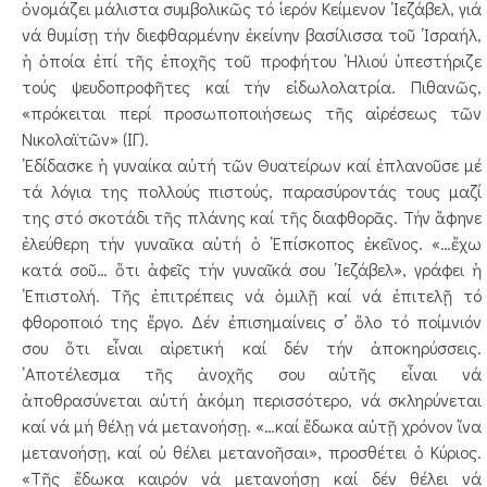
ὀνομάζει μάλιστα συμβολικῶς τό ἱερόν Κείμενον ᾿Ιεζάβελ, γιά
νά θυμίσῃ τήν διεφθαρμένην ἐκείνην βασίλισσα τοῦ ᾿Ισραήλ,
ἡ ὁποία ἐπί τῆς ἐποχῆς τοῦ προφήτου ᾿Ηλιού ὑπεστήριζε
τούς ψευδοπροφῆτες καί τήν εἰδωλολατρία. Πιθανῶς,
«πρόκειται περί προσωποποιήσεως τῆς αἱρέσεως τῶν
Νικολαϊτῶν» (ΙΓ).
᾿Εδίδασκε ἡ γυναίκα αὐτή τῶν Θυατείρων καί ἐπλανοῦσε μέ
τά λόγια της πολλούς πιστούς, παρασύροντάς τους μαζί
της στό σκοτάδι τῆς πλάνης καί τῆς διαφθορᾶς. Τήν ἄφηνε
ἐλεύθερη τήν γυναῖκα αὐτή ὁ ᾿Επίσκοπος ἐκεῖνος. «…ἔχω
κατά σοῦ… ὅτι ἀφεῖς τήν γυναῖκά σου ᾿Ιεζάβελ», γράφει ἡ
᾿Επιστολή. Τῆς ἐπιτρέπεις νά ὁμιλῇ καί νά ἐπιτελῇ τό
φθοροποιό της ἔργο. Δέν ἐπισημαίνεις σ’ ὅλο τό ποίμνιόν
σου ὅτι εἶναι αἱρετική καί δέν τήν ἀποκηρύσσεις.
᾿Αποτέλεσμα τῆς ἀνοχῆς σου αὐτῆς εἶναι νά
ἀποθρασύνεται αὐτή ἀκόμη περισσότερο, νά σκληρύνεται
καί νά μή θέλῃ νά μετανοήσῃ. «…καί ἔδωκα αὐτῇ χρόνον ἵνα
μετανοήσῃ, καί οὐ θέλει μετανοῆσαι», προσθέτει ὁ Κύριος.
«Τῆς ἔδωκα καιρόν νά μετανοήσῃ καί δέν θέλει νά