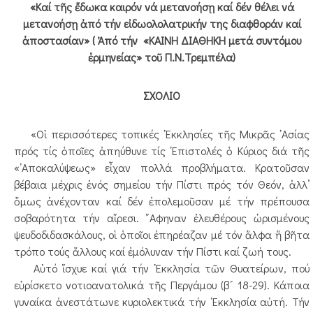
«Καί τῆς ἔδωκα καιρόν νά μετανοήσῃ καί δέν θέλει νά
μετανοήσῃ ἀπό τήν εἰδωολολατρικήν της διαφθοράν καί
ἀποστασίαν» ( Ἀπό τήν «ΚΑΙΝΗ ΔΙΑΘΗΚΗ μετά συντόμου
ἑρμηνείας» τοῦ Π.Ν.Τρεμπέλα)
ΣΧΟΛΙΟ
«Οἱ περισσότερες τοπικές ᾿Εκκλησίες τῆς Μικρᾶς ᾿Ασίας
πρός τίς ὁποῖες ἀπηύθυνε τίς ᾿Επιστολές ὁ Κύριος διά τῆς
«᾿Αποκαλύψεως» εἶχαν πολλά προβλήματα. Κρατοῦσαν
βέβαια μέχρις ἑνός σημείου τήν Πίστι πρός τόν Θεόν, ἀλλ’
ὅμως ἀνέχονταν καί δέν ἐπολεμοῦσαν μέ τήν πρέπουσα
σοβαρότητα τήν αἵρεσι. ῎Αφηναν ἐλευθέρους ὡρισμένους
ψευδοδιδασκάλους, οἱ ὁποῖοι ἐπηρέαζαν μέ τόν ἄλφα ἤ βῆτα
τρόπο τούς ἄλλους καί ἐμόλυναν τήν Πίστι καί ζωή τους.
Αὐτό ἴσχυε καί γιά τήν ᾿Εκκλησία τῶν Θυατείρων, πού
εὑρίσκετο νοτιοανατολικά τῆς Περγάμου (β´ 18-29). Κάποια
γυναίκα ἀνεστάτωνε κυριολεκτικά τήν ᾿Εκκλησία αὐτή. Τήν