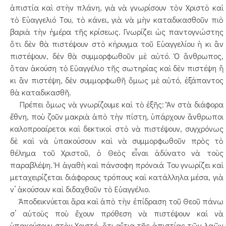
ἀπιστία καὶ στὴν πλάνη, γιὰ νὰ γνωρίσουν τὸν Χριστὸ καὶ
τὸ Εὐαγγελιό Του, τὸ κάνει, γιὰ νὰ μὴν καταδικασθοῦν πιὸ
βαριὰ τὴν ἡμέρα τῆς κρίσεως. Γνωρίζει ὡς παντογνώστης
ὅτι δὲν θὰ πιστέψουν στὸ κήρυγμα τοῦ Εὐαγγελίου ἡ κι ἂν
πιστέψουν, δὲν θὰ συμμορφωθοῦν μὲ αὐτό. Ὁ ἄνθρωπος,
ὅταν ἀκούση τὸ Εὐαγγέλιο τῆς σωτηρίας καὶ δὲν πιστέψη ἤ
κι ἂν πιστέψη, δὲν συμμορφωθῆ ὅμως μὲ αὐτό, ἐξάπαντος
θὰ καταδικασθῆ.
Πρέπει ὅμως νὰ γνωρίζουμε καὶ τὸ ἑξῆς: Ἂν στὰ διάφορα
ἔθνη, ποὺ ζοῦν μακριὰ ἀπὸ τὴν πίστη, ὑπάρχουν ἄνθρωποι
καλοπροαίρετοι καὶ δεκτικοὶ στὸ νὰ πιστέψουν, συγχρόνως
δὲ καὶ νὰ ὑπακούσουν καὶ νὰ συμμορφωθοῦν πρὸς τὸ
θέλημα τοῦ Χριστοῦ, ὁ Θεὸς εἶναι ἀδύνατο νὰ τοὺς
παραβλέψη. Ἡ ἀγαθὴ καὶ πάνσοφη πρόνοιά Του γνωρίζει καὶ
μεταχειρίζεται διάφορους τρόπους καὶ κατάλληλα μέσα, γιὰ
ν’ ἀκούσουν καὶ διδαχθοῦν τὸ Εὐαγγέλιο.
Ἀποδεικνύεται ἄρα καὶ ἀπὸ τὴν ἐπίδραση τοῦ Θεοῦ πάνω
σ’ αὐτοὺς ποὺ ἔχουν πρόθεση νὰ πιστέψουν καὶ νὰ
ὑπακούσουν στὸν Χριστό, ὅτι αἴτια τῆς ἀπιστίας τῶν λαῶν