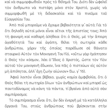
καὶ νὰ συμμορφωθοῦν πρὸς τὸ θέλημά Του. Διότι δὲν ὠφελεῖ
τὸν ἄνθρωπο νὰ πιστέψη μόνο στὸν Χριστό, χωρὶς νὰ
συμμορφωθῆ μὲ τὴ διδασκαλία καὶ τὸ πνεῦμα τοῦ
Εὐαγγελίου Του.
Ἀπὸ ποῦ μποροῦμε νὰ ἔχουμε βεβαιότητα γι’ αὐτό; Γιὰ τὸ
ὅτι δηλαδὴ αὐτοὶ μόνοι εἶναι αἴτιοι τῆς ἀπιστίας τους; Ἀπὸ
τὴ φανερὴ καὶ καθαρή ἀλήθεια ὅτι ὁ Θεός, μὲ τὴν ἄπειρη
ἀγαθότητά Του καὶ ἀγάπη, θέλει τὴ σωτηρία κάθε
ἀνθρώπου, χάριν τῆς ὁποίας παρέδωσε σὲ θάνατο
σταυρικὸ Αὐτὸν τὸν Μονογενή Του Υἱό, «οὕτω γὰρ ἠγάπησεν
ὁ Θεὸς τὸν κόσμον, λέει ὁ Ἴδιος ὁ Χριστός, ὥστε τὸν Υἱὸν
αὐτοῦ τὸν μονογενῆ ἔδωκεν, ἵνα πᾶς ὁ πιστεύων εἰς αὐτὸν
μὴ ἀπόληται, ἀλλ’ ἔχη ζωὴν αἰώνιον» (Ἰω. γ’ 16).
Ἀφοῦ λοιπὸν εἶναι βέβαιο, χωρὶς καμία ἀμφιβολία, ὅτι ὁ
Θεὸς θέλει τὴ σωτηρία ὅλων τῶν ἀνθρώπων καὶ μπορεῖ ὡς
παντοδύναμος νὰ κάνη τὰ πάντα, τί βγαίνει ἀπὸ αὐτὸ σὰν
συμπέρασμα;
Τὸ συμπέρασμα εἶναι ὅτι, ἂν δὲν ἐνεργῆ μὲ τὰ κατάλληλα
ὄργανά Του, στοὺς ἀνθρώπους ποὺ βρίσκονται στὴν