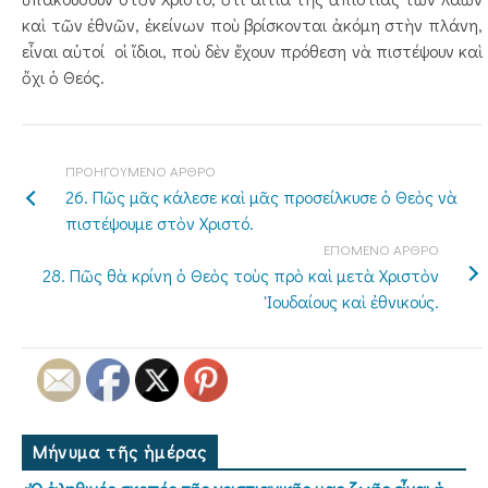
καὶ τῶν ἐθνῶν, ἐκείνων ποὺ βρίσκονται ἀκόμη στὴν πλάνη,
εἶναι αὐτοί οἱ ἴδιοι, ποὺ δὲν ἔχουν πρόθεση νὰ πιστέψουν καὶ
ὄχι ὁ Θεός.
ΠΡΟΗΓΟΥΜΕΝΟ ΑΡΘΡΟ
26. Πῶς μᾶς κάλεσε καὶ μᾶς προσείλκυσε ὁ Θεὸς νὰ
πιστέψουμε στὸν Χριστό.
ΕΠΟΜΕΝΟ ΑΡΘΡΟ
28. Πῶς θὰ κρίνη ὁ Θεὸς τοὺς πρὸ καὶ μετὰ Χριστὸν
Ἰουδαίους καὶ ἐθνικούς.
Μήνυμα τῆς ἡμέρας