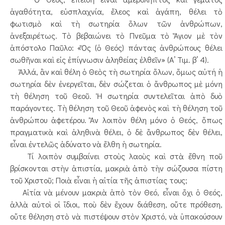
ἀγαθότητα, εὐσπλαχνία, ἔλεος καὶ ἀγάπη, θέλει τὸ
φωτισμὸ καὶ τὴ σωτηρία ὅλων τῶν ἀνθρώπων,
ἀνεξαιρέτως. Τὸ βεβαιώνει τὸ Πνεῦμα τὸ Ἅγιον μὲ τὸν
ἀπόστολο Παῦλο: «Ὅς (ὁ Θεός) πάντας ἀνθρώπους θέλει
σωθῆναι καὶ εἰς ἐπίγνωσιν ἀληθείας ἐλθεῖν» (Α’ Τιμ. β’ 4).
Ἀλλά, ἂν καὶ θέλη ὁ Θεὸς τὴ σωτηρία ὅλων, ὅμως αὐτή ἡ
σωτηρία δὲν ἐνεργεῖται, δὲν σώζεται ὁ ἄνθρωπος μὲ μόνη
τὴ θέληση τοῦ Θεοῦ. Ἡ σωτηρία συντελεῖται ἀπὸ δυὸ
παράγοντες. Τὴ θέληση τοῦ Θεοῦ ἀφενὸς καὶ τὴ θέληση τοῦ
ἀνθρώπου ἀφετέρου. Ἂν λοιπὸν θέλη μόνο ὁ Θεός, ὅπως
πραγματικὰ καὶ ἀληθινὰ θέλει, ὁ δὲ ἄνθρωπος δὲν θέλει,
εἶναι ἐντελῶς ἀδύνατο νὰ ἔλθη ἡ σωτηρία.
Τί λοιπὸν συμβαίνει στοὺς λαοὺς καὶ στὰ ἔθνη ποῦ
βρίσκονται στὴν ἀπιστία, μακριὰ ἀπὸ τὴν σώζουσα πίστη
τοῦ Χριστοῦ; Ποιὰ εἶναι ἡ αἰτία τῆς ἀπιστίας τους;
Αἰτία νὰ μένουν μακριὰ ἀπὸ τὸν Θεό, εἶναι ὄχι ὁ Θεός,
ἀλλὰ αὐτοὶ οἱ ἴδιοι, ποὺ δὲν ἔχουν διάθεση, οὔτε πρόθεση,
οὔτε θέληση στὸ νὰ πιστέψουν στὸν Χριστό, νὰ ὑπακούσουν