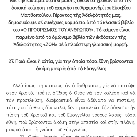
Μέ τήν εὐκαιρία συμπλήρωσης ὀγδόντα χρόνων ἀπό τήν
ὁσιακή κοίμηση τοῦ ἀειμνήστου Ἀρχιμανδρίτου Εὐσεβίου
Ματθοπούλου, Γέροντος τῆς Ἀδελφότητός μας,
δημοσιεύουμε σέ συνέχειες κομμάτια ἀπό τό κλασικό βιβλίο
του «Ο ΠΡΟΟΡΙΣΜΟΣ ΤΟΥ ΑΝΘΡΩΠΟΥ». Τό κείμενο εἶναι
παρμένο ἀπό τό ὁμώνυμο βιβλίο τῶν ἐκδόσεων τῆς
Ἀδελφότητος «ΖΩΗ» σέ ἁπλούστερη γλωσσική μορφή.
27. Ποιὰ εἶναι ἡ αἰτία, γιὰ τὴν ὁποία τόσα ἔθνη βρίσκονται
ἀκόμη μακριὰ ἀπὸ τὸ Εὐαγγέλιο;
Ἀλλὰ ἴσως πῆ κάποιος: ἂν ὁ ἄνθρωπος, γιὰ νὰ πιστέψη
στὸν Χριστό, πρέπει ὁ Ἴδιος ὁ Θεὸς νὰ τὸν καλέση καὶ νὰ
τὸν προσελκύση, διαφορετικὰ εἶναι ἀδύνατο νὰ πιστέψη,
τότε γιατί ὁ Θεὸς δὲν καλεῖ, δὲν προσελκύει, δὲν ὁδηγεῖ στὴν
πίστη τοῦ Χριστοῦ καὶ τοῦ Εὐαγγελίου τόσους λαούς, τόσα
ἔθνη, ποὺ βρίσκονται ἀκόμη στὴν ἀπιστία καὶ στὴν πλάνη,
μακριὰ ἀπὸ τὴ γνώση τοῦ Εὐαγγελίου;
Ὁ Θεός, ἐπειδὴ εἶναι ἀμερόληπτος καὶ γεμάτος