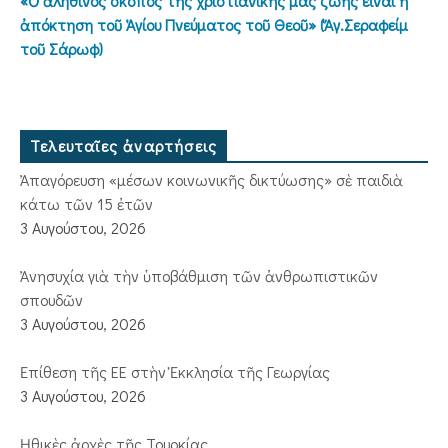
«Ὁ ἀληθινός σκοπός τῆς χριστιανικῆς μας ζωῆς εἶναι ἡ
ἀπόκτηση τοῦ Ἁγίου Πνεύματος τοῦ Θεοῦ» (Ἅγ.Σεραφείμ
τοῦ Σάρωφ)
Τελευταῖες ἀναρτήσεις
Ἀπαγόρευση «μέσων κοινωνικῆς δικτύωσης» σὲ παιδιὰ
κάτω τῶν 15 ἐτῶν
3 Αυγούστου, 2026
Ἀνησυχία γιὰ τὴν ὑποβάθμιση τῶν ἀνθρωπιστικῶν
σπουδῶν
3 Αυγούστου, 2026
Ἐπίθεση τῆς ΕΕ στὴν Ἐκκλησία τῆς Γεωργίας
3 Αυγούστου, 2026
Ἠθικὲς ἀρχὲς τῆς Τουρκίας