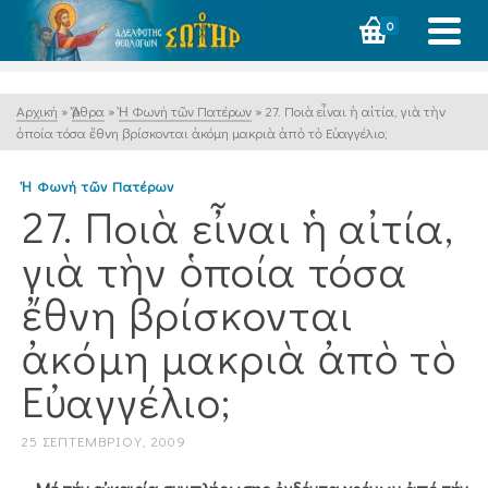
0
Αρχική
»
Ἄρθρα
»
Ἡ Φωνή τῶν Πατέρων
»
27. Ποιὰ εἶναι ἡ αἰτία, γιὰ τὴν
ὁποία τόσα ἔθνη βρίσκονται ἀκόμη μακριὰ ἀπὸ τὸ Εὐαγγέλιο;
Ἡ Φωνή τῶν Πατέρων
27. Ποιὰ εἶναι ἡ αἰτία,
γιὰ τὴν ὁποία τόσα
ἔθνη βρίσκονται
ἀκόμη μακριὰ ἀπὸ τὸ
Εὐαγγέλιο;
25 ΣΕΠΤΕΜΒΡΊΟΥ, 2009