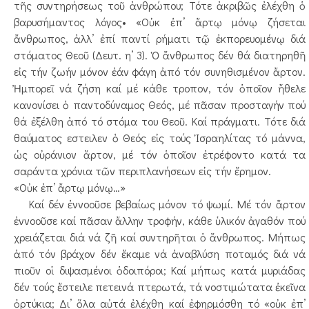
τῆς συντηρήσεως τοῦ ἀνθρώπου; Τότε ἀκριβῶς ἐλέχθη ὁ
βαρυσήμαντος λόγος• «Οὐκ ἐπ’ ἄρτῳ μόνῳ ζήσεται
ἄνθρωπος, ἀλλ’ ἐπί παντί ρήματι τῷ ἐκπορευομένῳ διά
στόματος Θεοῦ (Δευτ. η’ 3). Ὁ ἄνθρωπος δέν θά διατηρηθῆ
εἰς τήν ζωήν μόνον ἐάν φάγη ἀπό τόν συνηθισμένον ἄρτον.
Ἠμπορεῖ νά ζήση καί μέ κάθε τροπον, τόν ὁποῖον ἤθελε
κανονίσει ὁ παντοδύναμος Θεός, μέ πᾶσαν προσταγήν πού
θά ἐξέλθη ἀπό τό στόμα του Θεοῦ. Καί πράγματι. Τότε διά
θαύματος εστειλεν ὁ Θεός εἰς τούς Ἰσραηλίτας τό μάννα,
ὡς οὐράνιον ἄρτον, μέ τόν ὁποῖον ἐτρέφοντο κατά τα
σαράντα χρόνια τῶν περιπλανήσεων εἰς τήν ἔρημον.
«Οὐκ ἐπ’ ἄρτῳ μόνῳ…»
Καί δέν ἐννοοῦσε βεβαίως μόνον τό ψωμί. Μέ τόν ἄρτον
ἐννοοῦσε καί πᾶσαν ἄλλην τροφήν, κάθε ὑλικόν ἀγαθόν πού
χρειάζεται διά νά ζῆ καί συντηρῆται ὁ ἄνθρωπος. Μήπως
ἀπό τόν βράχον δέν ἔκαμε νά ἀναβλύση ποταμός διά νά
πιοῦν οἱ διψασμένοι ὁδοιπόροι; Καί μήπως κατά μυριάδας
δέν τούς ἔστειλε πετεινά πτερωτά, τά νοστιμώτατα ἐκεῖνα
ὀρτύκια; Δι’ ὅλα αὐτά ἐλέχθη καί ἐφηρμόσθη τό «οὐκ ἐπ’