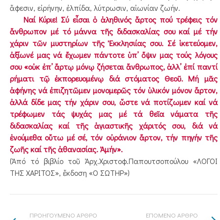
ἄφεσιν, εἰρήνην, ἐλπίδα, λύτρωσιν, αἰωνίαν ζωήν.
Ναί Κύριε! Σύ εἶσαι ὁ ἀληθινός ἄρτος πού τρέφεις τόν
ἄνθρωπον μέ τό μάννα τῆς διδασκαλίας σου καί μέ τήν
χάριν τῶν μυστηρίων τῆς Ἐκκλησιίας σου. Σέ ἱκετεύομεν,
ἀξίωνέ μας νά ἔχωμεν πάντοτε ὑπ’ ὄψιν μας τούς λόγους
σου «οὐκ ἐπ’ ἄρτῳ μόνῳ ζήσεται ἄνθρωπος, ἀλλ’ ἐπί παντί
ρήματι τῷ ἐκπορευομένῳ διά στόματος Θεοῦ. Μή μᾶς
ἀφήνης νά ἐπιζητῶμεν μονομερῶς τόν ὑλικόν μόνον ἄρτον,
ἀλλά δίδε μας τήν χάριν σου, ὥστε νά ποτίζωμεν καί νά
τρέφωμεν τάς ψυχάς μας μέ τά θεῖα νάματα τῆς
διδασκαλίας καί τῆς ἁγιαστικῆς χάριτός σου, διά νά
ἑνούμεθα οὕτω μέ σέ, τόν οὐράνιον ἄρτον, τήν πηγήν τῆς
ζωῆς καί τῆς ἀθανασίας. Ἀμήν».
(Ἀπό τό βιβλίο τοῦ Ἀρχ.Χριστοφ.Παπουτσοπούλου «ΛΟΓΟΙ
ΤΗΣ ΧΑΡΙΤΟΣ», ἔκδοση «Ο ΣΩΤΗΡ»)
ΠΡΟΗΓΟΥΜΕΝΟ ΑΡΘΡΟ
ΕΠΟΜΕΝΟ ΑΡΘΡΟ