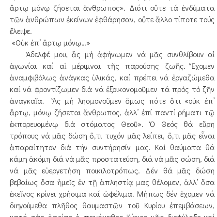
ἄρτῳ μόνῳ ζήσεται ἄνθρωπος». Διότι οὔτε τά ἐνδύματα
τῶν ἀνθρώπων ἐκείνων ἐφθάρησαν, οὔτε ἄλλο τίποτε τούς
ἔλειψε.
«Οὐκ ἐπ’ ἄρτῳ μόνῳ…»
Ἀδελφέ μου, ἅς μή ἀφήνωμεν νά μᾶς συνθλίβουν αἱ
ἀγωνίαι καί αἱ μέριμναι τῆς παρούσης ζωῆς. Ἔχομεν
ἀναμφιβόλως ἀνάγκας ὑλικάς, καί πρέπει νά ἐργαζώμεθα
καί νά φροντίζωμεν διά νά ἐξοικονομοῦμεν τά πρός τό ζῆν
ἀναγκαῖα. Ἄς μή λησμονοῦμεν ὅμως πότε ὅτι «οὐκ ἐπ’
ἄρτῳ, μόνῳ ζήσεται ἄνθρωπος, ἀλλ’ ἐπί παντί ρήματι τῷ
ἐκπορευομένῳ διά στόματος Θεοῦ». Ὁ Θεός θά εὕρη
τρόπους νά μᾶς δώση ὅ,τι τυχόν μᾶς λείπει, ὅ,τι μᾶς εἶναι
ἀπαραίτητον διά τήν συντήρησίν μας. Καί θαύματα θά
κάμη ἀκόμη διά νά μᾶς προστατεύση, διά νά μᾶς σώση, διά
νά μᾶς εὐεργετήση ποικιλοτρόπως. Δέν θά μᾶς δώση
βεβαίως ὅσα ἡμεῖς ἐν τῇ ἀπληστίᾳ μας θέλομεν, ἀλλ’ ὅσα
ἐκεῖνος κρίνει χρήσιμα καί ὠφέλιμα. Μήπως δέν ἔχομεν νά
διηγούμεθα πλῆθος θαυμαστῶν τοῦ Κυρίου ἐπεμβάσεων,
κατά τάς ὁποίας ὁ πανάγαθος Κύριος μᾶς διεφύλαξε καί