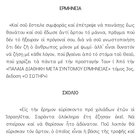
ΕΡΜΗΝΕΙΑ
«Καί σοῦ ἔστειλε συμφοράς καί ἐπέτρεψε νά πεινάσῃς ἕως
θανάτου καί σοῦ ἔδωσε ἄντί ἄρτου τό μάννα, πρᾶγμα πού
δέν τό ἤξευραν οἱ πρόγονοί σου, διά νά σοῦ γνωστοποιήση
ὅτι δέν ζῆ ὁ ἄνθρωπος μόνον μέ ψωμί· ἀλλ’ εἶναι δυνατόν
νά ζήσῃ μέ κάθε λόγον, πού βγαίνει ἀπό τό στόμα τοῦ Θεοῦ,
πού χαρίζει τά πάντα μέ τήν προσταγήν Του» ( Ἀπό τήν
«ΠΑΛΑΙΑ ΔΙΑΘΗΚΗ ΜΕΤΑ ΣΥΝΤΟΜΟΥ ΕΡΜΗΝΕΙΑΣ» τόμος 3ος,
ἔκδοση «Ο ΣΩΤΗΡ»)
ΣΧΟΛΙΟ
«Εἰς τήν ἔρημον εὑρίσκοντο πρό χιλιάδων ἐτῶν οἱ
Ἰσραηλῖται. Σαράντα ὁλόκληρα ἔτη ἔζησαν ἐκεῖ. Νά
σπείρουν καί νά θερίσουν ἦτο ἀδύνατον. Ποῦ λοιπόν θά
εὕρισκαν τόν ἄρτον, ὁ ὁποῖος εἶναι ἡ βάσις τῆς τροφῆς καί