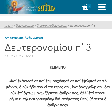
0
Αρχική
»
Ἀναγνώσματα
»
Ἀποστολικό Ἀνάγνωσμα
»
Δευτερονομίου η’ 3
Ἀποστολικό Ἀνάγνωσμα
Δευτερονομίου η’ 3
13 ΙΟΥΛΊΟΥ, 2009
ΚΕΙΜΕΝΟ
«Καί ἐκάκωσέ σε καί ἐλιμαγχόνησέ σε καί ἐψώμισέ σε τό
μάννα, ὅ οὐκ ἤδεισαν οἱ πατέρες σου, ἵνα ἀναγγείλῃ σοι, ὅτι
οὐκ ἐπ’ ἄρτῳ μόνῳ ζήσεται ἄνθρωπος, ἀλλ’ ἐπί παντί
ρήματι τῷ ἐκπορευομένῳ διά στόματος Θεοῦ ζήσεται ὁ
ἄνθρωπος»