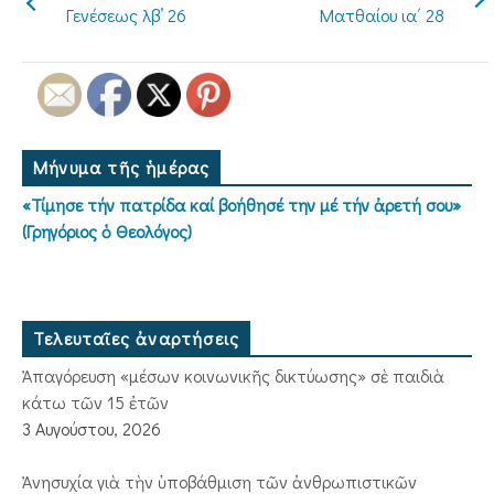
Γενέσεως λβ’ 26
Ματθαίου ια΄ 28
Μήνυμα τῆς ἡμέρας
«Τίμησε τήν πατρίδα καί βοήθησέ την μέ τήν ἀρετή σου»
(Γρηγόριος ὁ Θεολόγος)
Τελευταῖες ἀναρτήσεις
Ἀπαγόρευση «μέσων κοινωνικῆς δικτύωσης» σὲ παιδιὰ
κάτω τῶν 15 ἐτῶν
3 Αυγούστου, 2026
Ἀνησυχία γιὰ τὴν ὑποβάθμιση τῶν ἀνθρωπιστικῶν