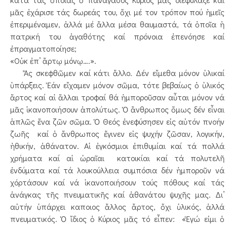
μᾶς ἐχάρισε τάς δωρεάς του, ὄχι μέ τον τρόπον πού ἡμεῖς
ἐπεριμέναμεν, ἀλλά μέ ἄλλα μέσα θαυμαστά, τά ὁποῖα ἡ
πατρική του ἀγαθότης καί πρόνοια ἐπενόησε καί
ἐπραγματοποίησε;
«Οὐκ ἐπ’ ἄρτῳ μόνῳ….».
Ἄς σκεφθῶμεν καί κάτι ἄλλο. Δέν εἴμεθα μόνον ὑλικαί
ὑπάρξεις. Ἐάν εἴχαμεν μόνον σῶμα, τότε βεβαίως ὁ ὑλικός
ἄρτος καί αἱ ἄλλαι τροφαί θά ἠμποροῦσαν αὗται μόνον νά
μᾶς ἱκανοποιήσουν ἀπολύτως. Ὁ ἄνθρωπος ὅμως δέν εἶναι
ἁπλῶς ἕνα ζῶν σῶμα. Ὁ Θεός ἐνεφύσησεν εἰς αὐτόν πνοήν
ζωῆς καί ὁ ἄνθρωπος ἔγινεν εἰς ψυχήν ζῶσαν, λογικήν,
ἠθικήν, ἀθάνατον. Αἱ ἐγκόσμιοι ἐπιθυμίαι καί τά πολλά
χρήματα καί αἱ ὡραῖαι κατοικίαι καί τά πολυτελῆ
ἐνδύματα καί τά λουκούλλεια συμπόσια δέν ἠμποροῦν νά
χόρτάσουν καί νά ἱκανοποιήσουν τούς πόθους καί τάς
ἀνάγκας τῆς πνευματικῆς καί ἀθανάτου ψυχῆς μας. Δι’
αὐτήν ὑπάρχει καποιος ἄλλος ἄρτος, ὄχι ὑλικός, ἀλλά
πνευματικός. Ὁ ἴδιος ὁ Κύριος μᾶς τό εἶπεν: «Ἐγώ εἰμι ὁ