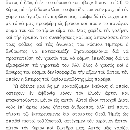
ἄρτος ὁ ζῶν, ὁ ἐκ του οὐρανοῦ καταβάς» (Ιωαν. στ’ 51). Ὁ
Κύριος μέ τήν διδασκαλίαν του φωτίζει τόν νοῦν μας, μέ τήν
χάριν του ἁγιάζει τήν καρδίαν μας, τρέφει δέ τήν ψυχήν μας
μέ τό νά μᾶς προσφέρη εἰς βρῶσιν καί πόσιν τό πανάγιον
σῶμα του καί τό τίμιον αἷμα του. Μᾶς χαρίζει τήν γαλήνην
καί τήν ἠρεμίαν τῆς συνειδήσεως καί μᾶς ἀπαλλάσσει ἀπό
τούς φόβους καί τάς ἀγωνίας τοῦ κόσμου. Ἠμπορεῖ ὁ
ἄνθρωπος νά κατασκευάζη θησαυροφυλάκια διά νά
προστατεύση τόν χρυσόν του, νά κάμνη ἐπενδύσεις διά νά
ἐξασφαλίση τά γηρατειά του. Ἀλλ’ ὅλος ὁ χρυσός καί ὁ
ἄργυρος τοῦ κόσμου δέν ἰσοφαρίζει τήν ἀξίαν τοῦ ἄρτου, τόν
ὁποῖον ἡ ἄπειρος τοῦ Κυρίου ἀγαθότης μᾶς παρέχει.
Ὦ ἀδελφέ μου! Ἅς μή μακαρίζωμεν ἐκείνους οἱ ὁποῖοι
κατέχουν ἐν ἀφθονίᾳ μόνον τόν ὑλικόν ἄρτον καί
ἐπαναπαύονται μόνον εἰς αὐτόν. Αὐτοί εἶναι πτωχοί! Διότι
«οὐκ ἐπ’ ἄρτῳ μόνῳ ζήσεται ἄνθρωπος, ἀλλ’ ἐπί παντί
ρήματι τῷ ἐκπορευομένῳ διά στόματος Θεοῦ. Ἡμεῖς ὡς
ὀπαδοί πιστοί τοῦ Χριστοῦ, κατέχομεν τόν οὐράνιον ἄρτον,
αὐτόν τόν Κύριον καί Σωτῆρα μας. Αὐτός μᾶς χαρίζει