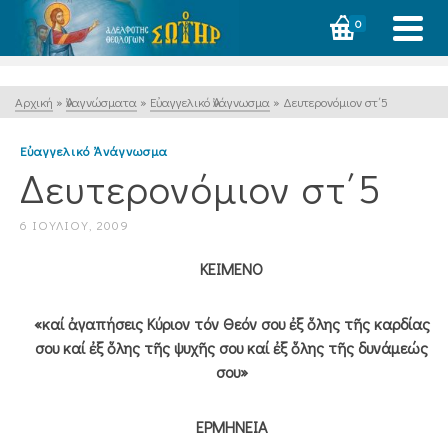
0
Αρχική
»
Ἀναγνώσματα
»
Εὐαγγελικό Ἀνάγνωσμα
»
Δευτερονόμιον στ΄5
Εὐαγγελικό Ἀνάγνωσμα
Δευτερονόμιον στ΄5
6 ΙΟΥΛΊΟΥ, 2009
ΚΕΙΜΕΝΟ
«καί ἀγαπήσεις Κύριον τόν Θεόν σου ἐξ ὅλης τῆς καρδίας
σου καί ἐξ ὅλης τῆς ψυχῆς σου καί ἐξ ὅλης τῆς δυνάμεώς
σου»
ΕΡΜΗΝΕΙΑ