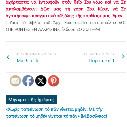
ἀχόρταστα νά ἐντρυφοῦν στόν θεῖο Σου νόμο καί νά Σέ
ἀπολαμβάνουν; Δῶσ’ μας τή χάρη Σου, Κύριε, νά Σέ
ἀγαπήσουμε πραγματικά «ἐξ ὅλης τῆς καρδίας» μας. Ἀμήν.
( Ἀπό τό βιβλίο τοῦ Ἀρχ. Χριστοφ.Παπουτσοπούλου «ΟΙ
ΣΠΕΙΡΟΝΤΕΣ ΕΝ ΔΑΚΡΥΣΙΝ», ἔκδοση «Ο ΣΩΤΗΡ»)
ΠΡΟΗΓΟΥΜΕΝΟ ΑΡΘΡΟ
ΕΠΟΜΕΝΟ ΑΡΘΡΟ
Ματθ. η ΄6
Παροιμ. κη’ 1
Μήνυμα τῆς ἡμέρας
«Χωρίς ταπείνωση τό πᾶν γίνεται μηδέν. Μέ τήν
ταπείνωση τό μηδέν γίνεται τό πᾶν» (Μ.Βασίλειος)