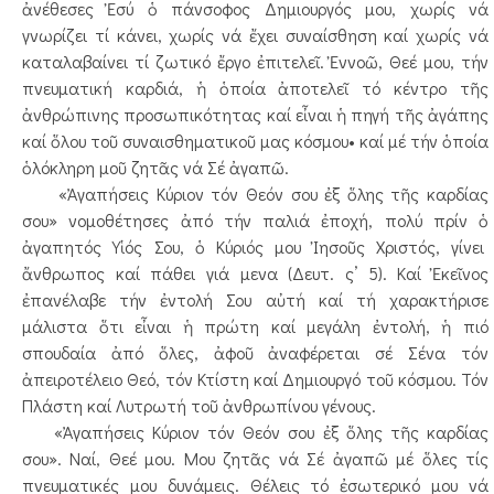
ἀνέθεσες Ἐσύ ὁ πάνσοφος Δημιουργός μου, χωρίς νά
γνωρίζει τί κάνει, χωρίς νά ἔχει συναίσθηση καί χωρίς νά
καταλαβαίνει τί ζωτικό ἔργο ἐπιτελεῖ. Ἐννοῶ, Θεέ μου, τήν
πνευματική καρδιά, ἡ ὁποία ἀποτελεῖ τό κέντρο τῆς
ἀνθρώπινης προσωπικότητας καί εἶναι ἡ πηγή τῆς ἀγάπης
καί ὅλου τοῦ συναισθηματικοῦ μας κόσμου• καί μέ τήν ὁποία
ὁλόκληρη μοῦ ζητᾶς νά Σέ ἀγαπῶ.
«Ἀγαπήσεις Κύριον τόν Θεόν σου ἐξ ὅλης τῆς καρδίας
σου» νομοθέτησες ἀπό τήν παλιά ἐποχή, πολύ πρίν ὁ
ἀγαπητός Υἱός Σου, ὁ Κύριός μου Ἰησοῦς Χριστός, γίνει
ἄνθρωπος καί πάθει γιά μενα (Δευτ. ς’ 5). Καί Ἐκεῖνος
ἐπανέλαβε τήν ἐντολή Σου αὐτή καί τή χαρακτήρισε
μάλιστα ὅτι εἶναι ἡ πρώτη καί μεγάλη ἐντολή, ἡ πιό
σπουδαία ἀπό ὅλες, ἀφοῦ ἀναφέρεται σέ Σένα τόν
ἀπειροτέλειο Θεό, τόν Κτίστη καί Δημιουργό τοῦ κόσμου. Τόν
Πλάστη καί Λυτρωτή τοῦ ἀνθρωπίνου γένους.
«Ἀγαπήσεις Κύριον τόν Θεόν σου ἐξ ὅλης τῆς καρδίας
σου». Ναί, Θεέ μου. Μου ζητᾶς νά Σέ ἀγαπῶ μέ ὅλες τίς
πνευματικές μου δυνάμεις. Θέλεις τό ἐσωτερικό μου νά