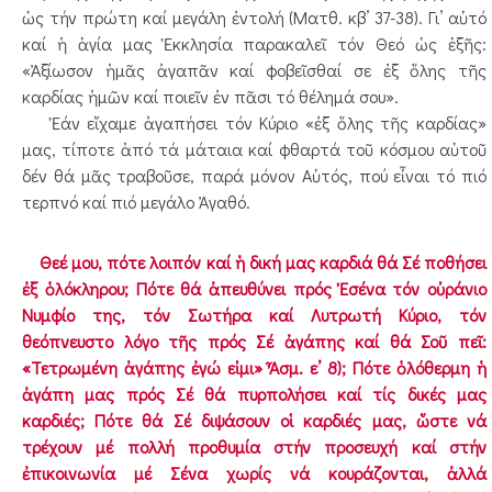
ὡς τήν πρώτη καί μεγάλη ἐντολή (Ματθ. κβ’ 37-38). Γι’ αὐτό
καί ἡ ἁγία μας Ἐκκλησία παρακαλεῖ τόν Θεό ὡς ἑξῆς:
«Ἀξίωσον ἡμᾶς ἀγαπᾶν καί φοβεῖσθαί σε ἐξ ὅλης τῆς
καρδίας ἡμῶν καί ποιεῖν ἐν πᾶσι τό θέλημά σου».
Ἐάν εἴχαμε ἀγαπήσει τόν Κύριο «ἐξ ὅλης τῆς καρδίας»
μας, τίποτε ἀπό τά μάταια καί φθαρτά τοῦ κόσμου αὐτοῦ
δέν θά μᾶς τραβοῦσε, παρά μόνον Αὐτός, πού εἶναι τό πιό
τερπνό καί πιό μεγάλο Ἀγαθό.
Θεέ μου, πότε λοιπόν καί ἡ δική μας καρδιά θά Σέ ποθήσει
ἐξ ὁλόκληρου; Πότε θά ἀπευθύνει πρός Ἐσένα τόν οὐράνιο
Νυμφίο της, τόν Σωτήρα καί Λυτρωτή Κύριο, τόν
θεόπνευστο λόγο τῆς πρός Σέ ἀγάπης καί θά Σοῦ πεῖ:
«Τετρωμένη ἀγάπης ἐγώ εἰμι» Ἆσμ. ε’ 8); Πότε ὁλόθερμη ἡ
ἀγάπη μας πρός Σέ θά πυρπολήσει καί τίς δικές μας
καρδιές; Πότε θά Σέ διψάσουν οἱ καρδιές μας, ὥστε νά
τρέχουν μέ πολλή προθυμία στήν προσευχή καί στήν
ἐπικοινωνία μέ Σένα χωρίς νά κουράζονται, ἀλλά