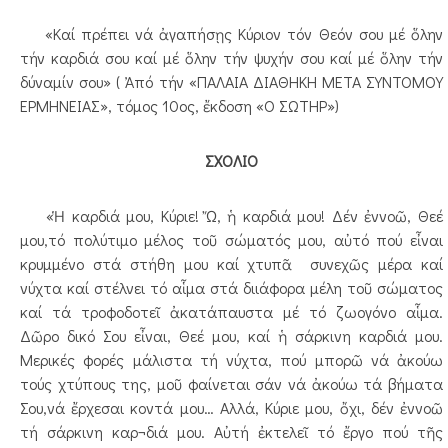
«Καί πρέπει νά ἀγαπήσῃς Κύριον τόν Θεόν σου μέ ὅλην
τήν καρδιά σου καί μέ ὅλην τήν ψυχήν σου καί μέ ὅλην τήν
δύναμίν σου» ( Ἀπό τήν «ΠΑΛΑΙΑ ΔΙΑΘΗΚΗ ΜΕΤΑ ΣΥΝΤΟΜΟΥ
ΕΡΜΗΝΕΙΑΣ», τόμος 10ος, ἔκδοση «Ο ΣΩΤΗΡ»)
ΣΧΟΛΙΟ
«Ἡ καρδιά μου, Κύριε! Ὤ, ἡ καρδιά μου! Δέν ἐννοῶ, Θεέ
μου,τό πολύτιμο μέλος τοῦ σώματός μου, αὐτό πού εἶναι
κρυμμένο στά στήθη μου καί χτυπᾶ συνεχῶς μέρα καί
νύχτα καί στέλνει τό αἷμα στά διιάφορα μέλη τοῦ σώματος
καί τά τροφοδοτεῖ ἀκατάπαυστα μέ τό ζωογόνο αἷμα.
Δῶρο δικό Σου εἶναι, Θεέ μου, καί ἡ σάρκινη καρδιά μου.
Μερικές φορές μάλιστα τή νύχτα, πού μπορῶ νά ἀκούω
τούς χτύπους της, μοῦ φαίνεται σάν νά ἀκούω τά βήματα
Σου,νά ἔρχεσαι κοντά μου… Αλλά, Κύριε μου, ὄχι, δέν ἐννοῶ
τή σάρκινη καρ¬διά μου. Αὐτή ἐκτελεῖ τό ἔργο πού τῆς