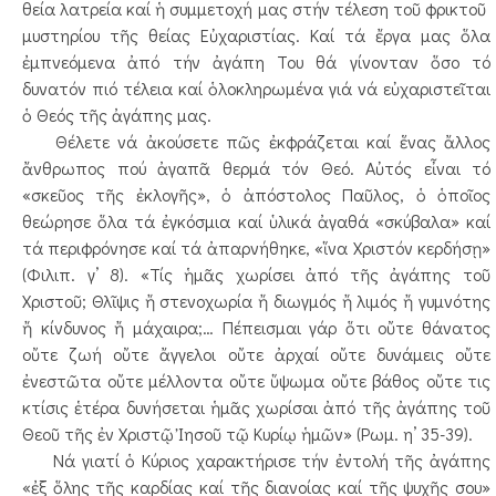
θεία λατρεία καί ἡ συμμετοχή μας στήν τέλεση τοῦ φρικτοῦ
μυστηρίου τῆς θείας Εὐχαριστίας. Καί τά ἔργα μας ὅλα
ἐμπνεόμενα ἀπό τήν ἀγάπη Του θά γίνονταν ὅσο τό
δυνατόν πιό τέλεια καί ὁλοκληρωμένα γιά νά εὐχαριστεῖται
ὁ Θεός τῆς ἀγάπης μας.
Θέλετε νά ἀκούσετε πῶς ἐκφράζεται καί ἕνας ἄλλος
ἄνθρωπος πού ἀγαπᾶ θερμά τόν Θεό. Αὐτός εἶναι τό
«σκεῦος τῆς ἐκλογῆς», ὁ ἀπόστολος Παῦλος, ὁ ὁποῖος
θεώρησε ὅλα τά ἐγκόσμια καί ὑλικά ἀγαθά «σκύβαλα» καί
τά περιφρόνησε καί τά ἀπαρνήθηκε, «ἵνα Χριστόν κερδήσῃ»
(Φιλιπ. γ’ 8). «Τίς ἡμᾶς χωρίσει ἀπό τῆς ἀγάπης τοῦ
Χριστοῦ; Θλῖψις ἤ στενοχωρία ἤ διωγμός ἤ λιμός ἤ γυμνότης
ἤ κίνδυνος ἤ μάχαιρα;… Πέπεισμαι γάρ ὅτι οὔτε θάνατος
οὔτε ζωή οὔτε ἄγγελοι οὔτε ἀρχαί οὔτε δυνάμεις οὔτε
ἐνεστῶτα οὔτε μέλλοντα οὔτε ὕψωμα οὔτε βάθος οὔτε τις
κτίσις ἑτέρα δυνήσεται ἡμᾶς χωρίσαι ἀπό τῆς ἀγάπης τοῦ
Θεοῦ τῆς ἐν Χριστῷ Ἰησοῦ τῷ Κυρίῳ ἡμῶν» (Ρωμ. η’ 35-39).
Νά γιατί ὁ Κύριος χαρακτήρισε τήν ἐντολή τῆς ἀγάπης
«ἐξ ὅλης τῆς καρδίας καί τῆς διανοίας καί τῆς ψυχῆς σου»