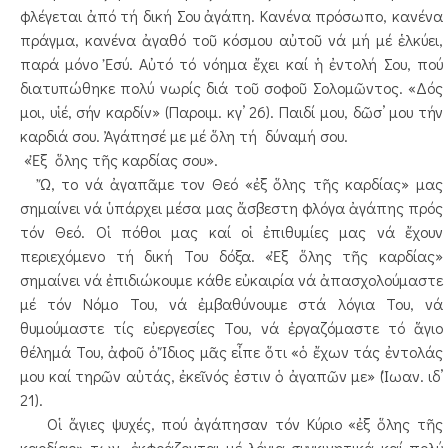
φλέγεται ἀπό τή δική Σου ἀγάπη. Κανένα πρόσωπο, κανένα
πράγμα, κανένα ἀγαθό τοῦ κόσμου αὐτοῦ νά μή μέ ἑλκύει,
παρά μόνο Ἐσύ. Αὐτό τό νόημα ἔχει καί ἡ ἐντολή Σου, πού
διατυπώθηκε πολύ νωρίς διά τοῦ σοφοῦ Σολομῶντος. «Δός
μοι, υἱέ, σήν καρδίν» (Παροιμ. κγ’ 26). Παιδί μου, δῶσ’ μου τήν
καρδιά σου. Ἀγάπησέ με μέ ὅλη τή δύναμή σου.
«Ἐξ ὅλης τῆς καρδίας σου».
Ὤ, το νά ἀγαπᾶμε τον Θεό «ἐξ ὅλης τῆς καρδίας» μας
σημαίνει νά ὑπάρχει μέσα μας ἄσβεστη φλόγα ἀγάπης πρός
τόν Θεό. Οἱ πόθοι μας καί οἱ ἐπιθυμίες μας νά ἔχουν
περιεχόμενο τή δική Του δόξα. «Ἐξ ὅλης τῆς καρδίας»
σημαίνει νά ἐπιδιώκουμε κάθε εὐκαιρία νά ἀπασχολούμαστε
μέ τόν Νόμο Του, νά ἐμβαθύνουμε στά λόγια Του, νά
θυμούμαστε τίς εὐεργεσίες Του, νά ἐργαζόμαστε τό ἅγιο
θέλημά Του, ἀφοῦ ὁ Ἴδιος μᾶς εἶπε ὅτι «ὁ ἔχων τάς ἐντολάς
μου καί τηρῶν αὐτάς, ἐκεῖνός ἐστιν ὁ ἀγαπῶν με» (Ἰωαν. ιδ’
21).
Οἱ ἅγιες ψυχές, πού ἀγάπησαν τόν Κύριο «ἐξ ὅλης τῆς
καρδίας» των, ἐκφράζονται μέ λόγια συγκινητικά καί πολύ