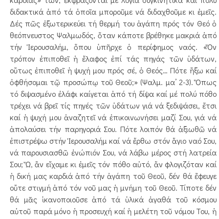
διδακτικά ἀπό τά ὁποῖα μποροῦμε νά διδαχθοῦμε κι ἐμεῖς.
Δές πῶς ἐξωτερικεύει τή θερμή του ἀγάπη πρός τόν Θεό ὁ
θεόπνευστος Ψαλμωδός, ὅταν κάποτε βρέθηκε μακριά ἀπό
τήν Ἱερουσαλήμ, ὅπου ὑπῆρχε ὁ περίφημος ναός. «Ὅν
τρόπον ἐπιποθεῖ ἡ ἔλαφος ἐπί τάς πηγάς τῶν ὑδάτων,
οὕτως ἐπιποθεῖ ἡ ψυχή μου πρός σέ, ὁ Θεός… Πότε ἥξω καί
ὀφθήσομαι τῷ προσώπῳ τοῦ Θεοῦ;» (Ψαλμ. μα’ 2-3). Ὅπως
τό διψασμένο ἐλάφι καίγεται ἀπό τή δίψα καί μέ πολύ πόθο
τρέχει νά βρεῖ τίς πηγές τῶν ὑδάτων γιά νά ξεδιψάσει, ἔτσι
καί ἡ ψυχή μου ἀναζητεῖ νά ἐπικοινωνήσει μαζί Σου, γιά νά
ἀπολαύσει τήν παρηγοριά Σου. Πότε λοιπόν θά ἀξιωθῶ νά
ἐπιστρέψω στήν Ἱερουσαλήμ καί νά ἔρθω στόν ἅγιο ναό Σου,
νά παρουσιασθῶ ἐνώπιόν Σου, νά λάβω μέρος στή λατρεία
Σου; Ὤ, ἄν εἴχαμε κι ἐμεῖς τόν πόθο αὐτό, ἄν φλογιζόταν καί
ἡ δική μας καρδιά ἀπό τήν ἀγάπη τοῦ Θεοῦ, δέν θά ἔφευγε
οὔτε στιγμή ἀπό τόν νοῦ μας ἡ μνήμη τοῦ Θεοῦ. Τίποτε δέν
θά μᾶς ἱκανοποιοῦσε ἀπό τά ὑλικά ἀγαθά τοῦ κόσμου
αὐτοῦ παρά μόνο ἡ προσευχή καί ἡ μελέτη τοῦ νόμου Του, ἡ