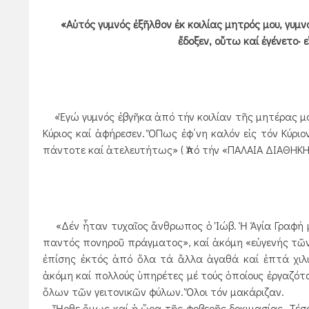
«Αὐτός γυμνός ἐξῆλθον ἐκ κοιλίας μητρός μου, γυμνό
ἔδοξεν, οὕτω καί ἐγένετο· 
«Ἐγώ γυμνός ἐβγῆκα ἀπό τήν κοιλίαν τῆς μητέρας μου,
Κύριος καί ἀφήρεσεν. ὍΠως ἐφ΄νη καλόν εἰς τόν Κύριον
πάντοτε καί ἀτελευτήτως» ( Ἀπό τήν «ΠΑΛΑΙΑ ΔΙΑΘΗΚ
«Δέν ἦταν τυχαῖος ἄνθρωπος ὁ Ἰώβ. Ἡ Ἁγία Γραφή μα
παντός πονηροῦ πράγματος», καί ἀκόμη «εὐγενής τῶν ἀφ
ἐπίσης ἐκτός ἀπό ὅλα τά ἄλλα ἀγαθά καί ἑπτά χιλιά
ἀκόμη καί πολλούς ὑπηρέτες μέ τούς ὁποίους ἐργαζότα
ὅλων τῶν γειτονικῶν φύλων. Ὅλοι τόν μακάριζαν.
Ἦρθε ὅμως καί ἡ ὥρα τῆς φοβερῆς δοκιμασίας. Τέσσερ