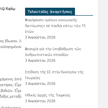
 τῷ Κυρίῳ
Τελευταῖες ἀναρτήσεις
Ἀπαγόρευση «μέσων κοινωνικῆς
δικτύωσης» σὲ παιδιὰ κάτω τῶν 15
ἐτῶν
3 Αυγούστου, 2026
ος ἔδωκεν, ὁ
ί εὐλογημένον
Ἀνησυχία γιὰ τὴν ὑποβάθμιση τῶν
ἀνθρωπιστικῶν σπουδῶν
3 Αυγούστου, 2026
Ἐπίθεση τῆς ΕΕ στὴν Ἐκκλησία τῆς
Γεωργίας
εχόμενος ἀπό
3 Αυγούστου, 2026
γατέρες. Εἶχε
βοδιῶν. Εἶχε
Ἠθικὲς ἀρχὲς τῆς Τουρκίας
δοξος μεταξύ
3 Αυγούστου, 2026
ν δυσάρεστες