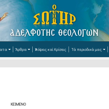
ματα
Ἄρθρα
Ἀπόψεις καὶ Κρίσεις
Τά περιοδικά μας
ΚΕΙΜΕΝΟ