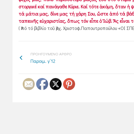
στοργικέ καί πανάγαθε Κύριε. Καί τότε ἀκόμη, ὅταν ἡ
τά μάτια μας, δίνε μας τή χάρη Σου, ὥστε ἀπό τά βάθ
ταπεινῆς εὐχαριστίας, ὅπως τόν εἶπε ὁ Ἰώβ. Ἄς εἶναι 
( Ἀπό τό βιβλίο τοῦ Ἀρχ. Χριστοφ.Παπουτροπούλου «ΟΙ 
ΠΡΟΗΓΟΥΜΕΝΟ ΑΡΘΡΟ
Παροιμ. γ΄12