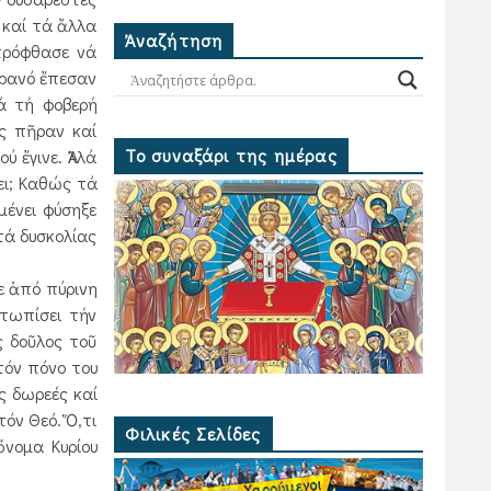
 καί τά ἄλλα
Ἀναζήτηση
πρόφθασε νά
ὐρανό ἔπεσαν
ά τή φοβερή
ίς πῆραν καί
Το συναξάρι της ημέρας
 ἔγινε. Ἀλλά
λει; Καθώς τά
μένει φύσηξε
τά δυσκολίας
ε ἀπό πύρινη
ετωπίσει τήν
 δοῦλος τοῦ
τόν πόνο του
ς δωρεές καί
τόν Θεό. Ὅ,τι
Φιλικές Σελίδες
ὄνομα Κυρίου