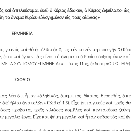
ς καί ἀπελεύσομαι ἐκεῖ· ὁ Κύριος ἔδωκεν, ὁ Κύριος ἀφείλατο· ὡς
εἴη τό ὄνομα Κυρίου εὐλογημένον εἰς τούς αἰῶνας»
ΕΡΜΗΝΕΙΑ
 γυμνός καί θά ἀπέλθω ἐκεῖ, εἰς τήν κοινήν μητέρα γῆν. Ὁ Κύρι
, ἔτσι καί ἔγινεν· ἄς εἶναι τό ὄνομα τοῦ Κυρίου δοξασμένον κα
Η ΜΕΤΑ ΣΥΝΤΟΜΟΥ ΕΡΜΗΝΕΙΑΣ», τόμος 11ος, ἔκδοση «Ο ΣΩΤΗΡ»)
ΣΧΟΛΙΟ
ς λέει ὅτι ἦταν «ἀληθινός, ἄμεμπτος, δίκαιος, θεοσεβής, ἀπ
’ ἡλίου ἀνατολῶν» (Ἰώβ α’ 1,3). Εἶχε ἑπτά γυιούς καί τρεῖς θυ
δες πρόβατα, τρεῖς χιλιάδες καμῆλες καί πεντακόσια ζεύγη 
ν μεγάλα ἔργα. Εἶχε καί φήμη μεγάλη καί ἦταν σεβαστός καί ἔν
ις ἀγγελιοφόροι, ὁ ἕνας μετά τόν ἄλλο, τοῦ ἔφεραν τίς πλέο