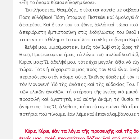
«Εἴη το ὄνομα Κύριου εὐλογημένον».
Ἐκπλήσσεται, θαυμάζει, στέκεται κανείς μέ σεβασμ
Πόση εὐλάβεια! Πόση ὑπομονή! Πιστεύει καί ὀμολογεῖ ὅ
ἀφαιρέσει. Καί ὅταν του τα ἔδινε, ἀλλά καί τώρα πού τ
ἀπεριόριστη ἐμπιστοσύνη στίς ἐκδηλώσεις του Θεοῦ
ταπεινά στό θέλημα Του καί λέει το «Εἴη το ὄνομα Κυρί
Ἀδελφέ μου, μιμούμαστε κι ἐμεῖς τόν Ἰώβ στίς ὧρες τ
Θεοῦ; Προφέρουμε κι ἐμεῖς τά λόγια τοῦ πολύαθλου Ἰώβ;
Κυρίου μας; Ὤ, ἀδελφέ μου, τότε ἔχει μεγάλη ἀξία νά ε
τώρα. Τότε ἡ εὐχαριστία μας πρός τόν Θεό εἶναι ἀλ
περισσότερο στόν κόσμο αὐτό. Ἐκεῖνος ἔδειξε μέ τόν 
τόν Μονογενή Υἱό τῆς ἀγάπης καί τῆς εὐδοκίας Του. 
τῶν ὑλικῶν ἀγαθῶν, τή στέρηση τῆς ὑγείας γιά μικρ
προσφιλή καί ἀγαπητά, καί αὐτήν ἀκόμη τή θυσία τ
ὀνόματος Του; Ὤ, ἀλήθεια, πόσο εὐτυχισμένοι θά εἴμα
ποτήρια πού πίνουμε, ἐάν λέμε καί ἐπαναλαμβάνουμε τά
Κύριε, Κύριε, ἐάν τα λόγια τῆς προσευχῆς καί τῆς 
ψυχές μας, πολύ περισσότερο βάζεις Ἐσύ στό στόμα 