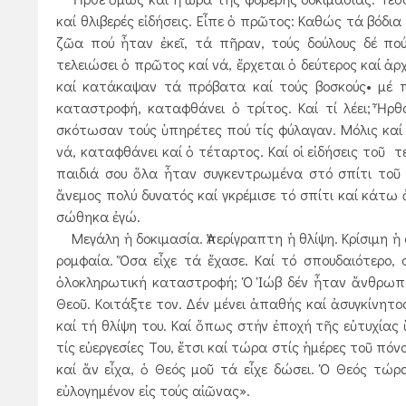
καί θλιβερές εἰδήσεις. Εἶπε ὁ πρῶτος: Καθώς τά βόδι
ζῶα πού ἦταν ἐκεῖ, τά πῆραν, τούς δούλους δέ π
τελειώσει ὁ πρῶτος καί νά, ἔρχεται ὁ δεύτερος καί ἀ
καί κατάκαψαν τά πρόβατα καί τούς βοσκούς• μέ π
καταστροφή, καταφθάνει ὁ τρίτος. Καί τί λέει; Ἦρθ
σκότωσαν τούς ὑπηρέτες πού τίς φύλαγαν. Μόλις καί 
νά, καταφθάνει καί ὁ τέταρτος. Καί οἱ εἰδήσεις τοῦ τ
παιδιά σου ὅλα ἦταν συγκεντρωμένα στό σπίτι τοῦ 
ἄνεμος πολύ δυνατός καί γκρέμισε τό σπίτι καί κάτω 
σώθηκα ἐγώ.
Μεγάλη ἡ δοκιμασία. Ἀπερίγραπτη ἡ θλίψη. Κρίσιμη ἡ 
ρομφαία. Ὅσα εἶχε τά ἔχασε. Καί τό σπουδαιότερο,
ὁλοκληρωτική καταστροφή; Ὁ Ἰώβ δέν ἦταν ἄνθρωπο
Θεοῦ. Κοιτάξτε τον. Δέν μένει ἀπαθής καί ἀσυγκίνητο
καί τή θλίψη του. Καί ὅπως στήν ἐποχή τῆς εὐτυχίας 
τίς εὐεργεσίες Του, ἔτσι καί τώρα στίς ἡμέρες τοῦ πόν
καί ἄν εἶχα, ὁ Θεός μοῦ τά εἶχε δώσει. Ὁ Θεός τώρα
εὐλογημένον εἰς τούς αἰῶνας».