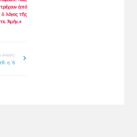
 τρέχουν ἀπό
 ὁ λόγος τῆς
τε. Ἀμήν.»
 ΑΡΘΡΟ
θ. η ΄6