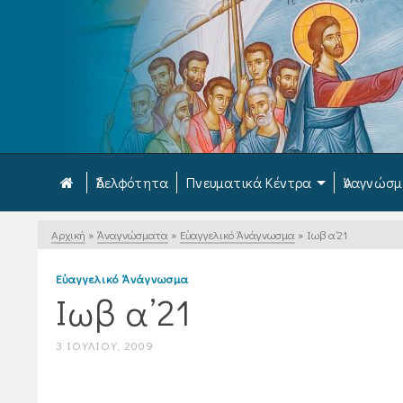
Ἀδελφότητα
Πνευματικά Κέντρα
Ἀναγνώσ
Αρχική
»
Ἀναγνώσματα
»
Εὐαγγελικό Ἀνάγνωσμα
»
Ιωβ α’21
Εὐαγγελικό Ἀνάγνωσμα
Ιωβ α’21
3 ΙΟΥΛΊΟΥ, 2009