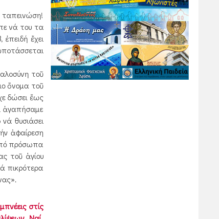
η ταπεινώση!
επε νά του τα
, ἐπειδή ἔχει
 ὑποτάσσεται
γαλοσύνη τοῦ
γιο ὄνομα τοῦ
ἶχε δώσει ἕως
τι ἀγαπήσαμε
 νά θυσιάσει
τήν ἀφαίρεση
 ἀπό πρόσωπα
ας τοῦ ἁγίου
τά πικρότερα
νας».
ἐμπνέεις στίς
λίψεων. Ναί,