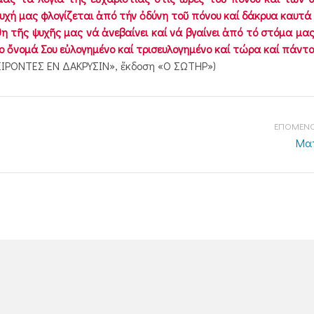
 ψυχή μας φλογίζεται ἀπό τήν ὀδύνη τοῦ πόνου καί δάκρυα καυτά
η τῆς ψυχῆς μας νά ἀνεβαίνει καί νά βγαίνει ἀπό τό στόμα μας
το ὄνομά Σου εὐλογημένο καί τρισευλογημένο καί τώρα καί πάντο
ΣΠΕΙΡΟΝΤΕΣ ΕΝ ΔΑΚΡΥΣΙΝ», ἔκδοση «Ο ΣΩΤΗΡ»)
ΕΠΟΜΕΝΟ
Ματ