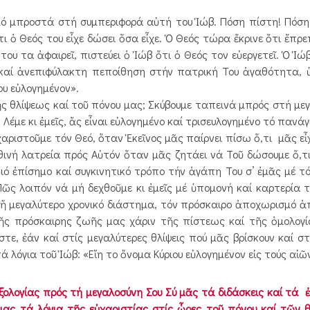
ό μπροστά στή συμπεριφορά αὐτή του Ἰώβ. Πόση πίστη! Πόσ
τι ὁ Θεός του εἶχε δώσει ὅσα εἶχε. Ὁ Θεός τώρα ἔκρινε ὅτι ἔπρ
ου τα ἀφαιρεῖ, πιστεύει ὁ Ἰώβ ὅτι ὁ Θεός τον εὐεργετεῖ. Ὁ Ἰώβ
 καί ἀνεπιφύλακτη πεποίθηση στήν πατρική Του ἀγαθότητα,
ου εὐλογημένον».
ῆς θλίψεως καί τοῦ πόνου μας; Σκύβουμε ταπεινά μπρός στή με
 Λέμε κι ἐμεῖς, ἄς εἶναι εὐλογημένο καί τρισευλογημένο τό πανά
ὐχαριστοῦμε τόν Θεό, ὅταν Ἐκεῖνος μᾶς παίρνει πίσω ὅ,τι μᾶς ε
ηθινή λατρεία πρός Αὐτόν ὅταν μᾶς ζητάει νά Τοῦ δώσουμε ὅ,
πιό ἐπίσημο καί συγκινητικό τρόπο τήν ἀγάπη Του σ’ ἐμᾶς μέ τό
Πῶς λοιπόν νά μή δεχθοῦμε κι ἐμεῖς μέ ὑπομονή καί καρτερία 
ό ἤ μεγαλύτερο χρονικό διάστημα, τόν πρόσκαιρο ἀποχωρισμό
ῆς πρόσκαιρης ζωῆς μας χάριν τῆς πίστεως καί τῆς ὁμολογί
στε, ἐάν καί στίς μεγαλύτερες θλίψεις πού μᾶς βρίσκουν καί σ
 λόγια τοῦ Ἰώβ: «Εἴη το ὄνομα Κύριου εὐλογημένον εἰς τούς αἰῶ
δοξολογίας πρός τή μεγαλοσύνη Σου Σύ μᾶς τά διδάσκεις καί τά 
μας τά λόγια τῆς εὐχαριστίας στίς ὧρες τοῦ πόνου καί τῶν θ