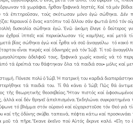
α ὄργωναν τά χωράφια, ἦρθαν ξαφνικά ληστές. Καί τά μέν βόδια
ού τά ἐπιτηροῦσαν, τούς σκότωσαν μόνο ἐγώ σώθηκα. Δέν 
ρχίζει: Κεραυνοί ὁ ἕνας κατόπιν τοῦ ἄλλου σάν φωτιά ἀπό τόν ο
ολλή δυσκολία σώθηκα ἐγώ. Ἐνῶ ἀκόμη ἔλεγε ὁ δεύτερος γι
αν ἐχθροί ἱππεῖς καί περικύκλωσαν τίς καμῆλες, καί μετά τ
μετά βίας σώθηκα ἐγώ καί ἦρθα νά σοῦ ἀναγγείλω τό κακό πού
έταρτου εἶναι πικρές καί ὀδυνηρές γιά τόν Ἰώβ. Τί τοῦ ἀναγγέλ
μεγαλύτερου ἀδελφοῦ τους, ξαφνικά χωρίς κανείς νά τό περι
ἀπό τά ἐρείπιά του θάφτηκαν ὅλα τά παιδιά σου• μόλις καί με
στιγμή. Πόνεσε πολύ ὁ Ἰώβ. Ἡ πατρική του καρδιά διαπεράστηκ
 στερήθηκε τά παιδιά του. Τί θά κάνει ὁ Ἰώβ; Πῶς θά ἀντιμ
ς τῆς θεωρητικῆς θεοσεβείας. Ἦταν πιστός καί ἀφοσιωμένος
ς, ἀλλά καί δέν θρηνεῖ ἀπελπισμένα. Ἐκδηλώνει συγκρατημένα 
ὕψωνε τό βλέμμα στόν οὐρανό καί εὐχαριστοῦσε τόν Θεό γιά τί
ου καί τῆς ὀδύνης σκύβει ταπεινά, πέφτει κάτω καί προσκυνάει 
 μοῦ τά πῆρε. Ἔκανε ἐκεῖνο πού Αὐτός ἔκρινε καλό. «Εἴη το 