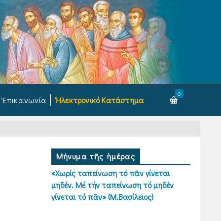
0
Ἐπικοινωνία
Ἠλεκτρονικό Κατάστημα
Μήνυμα τῆς ἡμέρας
«Χωρίς ταπείνωση τό πᾶν γίνεται
μηδέν. Μέ τήν ταπείνωση τό μηδέν
γίνεται τό πᾶν» (Μ.Βασίλειος)