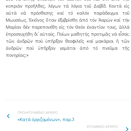
κοπριάν προῆλθες, λέγων τά λόγια τοῦ Δαβίδ. Κοντά εἰς
αὐτά νά πρόσθεσης καί τό καλόν παράδειγμα τοῦ
Μωυσέως. Ἐκεῖνος ὅταν ἐξυβρίσθη ἀπό τόν Ἀαρών καί τήν
Μαρίαν δέν παρεπονέθη εἰς τόν Θεόν ἐναντίον τους, ἀλλά
ἐπροσευχήθη δι’ αὐτούς. Ποίων μαθητής προτιμᾶς νά εἶσαι;
τῶν ἀνδρῶν πού ὑπῆρξαν θεοφιλεῖς καί μακάριοι ἤ τῶν
ἀνδρῶν πού ὑπῆρξαν γεμάτοι ἀπό τό πνεῦμα τῆς
πονηρίας;»
ΠΡΟΗΓΟΥΜΕΝΟ ΑΡΘΡΟ
«Κατά ὀργιζομένων», παρ.3
ΕΠΟΜΕΝΟ ΑΡΘΡΟ