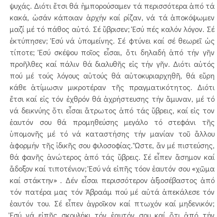
ψυχάς. Διότι ἔτσι θά ἠμπορούσαμεν τά περισσότερα ἀπό τά
κακά, ὡσάν κάποιαν ἀρχήν καί ρίζαν, νά τά ἀποκόψωμεν
μαζί μέ τό πάθος αὐτό. Σέ ὕβρισεν; Ἐσύ πές καλόν λόγον. Σέ
ἐκτύπησεν; Ἐσύ νά ὑπομείνης. Σέ φτύνει καί σέ θεωρεῖ ὡς
τίποτε; Ἐσύ σκέψου ποῖος εἶσαι, ὅτι δηλαδή ἀπό τήν γῆν
προῆλθες καί πάλιν θά διαλυθῆς εἰς τήν γῆν. Διότι αὐτός
πού μέ τούς λόγους αὐτούς θά αὐτοκυριαρχηθῆ, θά εὕρη
κάθε ἀτίμωσιν μικροτέραν τῆς πραγματικότητος. Διότι
ἔτσι καί εἰς τόν ἐχθρόν θά ἀχρήστευσης τήν ἄμυναν, μέ τό
νά δεικνύης ὅτι εἶσαι ἄτρωτος ἀπό τάς ὕβρεις, καί εἰς τον
ἑαυτόν σου θά προμηθεύσης μεγάλο τό στεφάνι τῆς
ὑπομονῆς μέ τό νά καταστήσης τήν μανίαν τοῦ ἄλλου
ἀφορμήν τῆς ἰδικῆς σου φιλοσοφίας. Ὥστε, ἄν μέ πιστεύσης,
θά φανῆς ἀνώτερος ἀπό τάς ὕβρεις. Σέ εἶπεν ἄσημον καί
ἄδοξον καί τιποτένιον; Ἐσύ νά εἰπῆς τόον ἑαυτόν σου «χῶμα
καί στάκτην» . Δέν εἶσαι περισσότερον ἀξιοσέβαστος ἀπό
τόν πατέρα μας τόν Ἀβραάμ πού μέ αὐτά ἀπεκάλεσε τόν
ἑαυτόν του. Σέ εἶπεν ἀγροῖκον καί πτωχόν καί μηδενικόν;
Ἐσύ νά εἰπῆς σκουλήκι τόν ἑαυτόν σου καί ὅτι ἀπό τήν