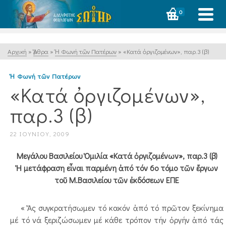
0
Αρχική
»
Ἄρθρα
»
Ἡ Φωνή τῶν Πατέρων
»
«Κατά ὀργιζομένων», παρ.3 (β)
Ἡ Φωνή τῶν Πατέρων
«Κατά ὀργιζομένων»,
παρ.3 (β)
22 ΙΟΥΝΊΟΥ, 2009
Μεγάλου Βασιλείου Ὁμιλία «Κατά ὀργιζομένων», παρ.3 (β)
Ἡ μετάφραση εἶναι παρμένη ἀπό τόν 6ο τόμο τῶν ἔργων
τοῦ Μ.Βασιλείου τῶν ἐκδόσεων ΕΠΕ
« Ἄς συγκρατήσωμεν τό κακόν ἀπό τό πρῶτον ξεκίνημα
μέ τό νά ξεριζώσωμεν μέ κάθε τρόπον τήν ὀργήν ἀπό τάς