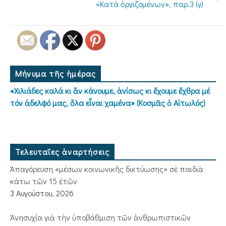
«Κατά ὀργιζομένων», παρ.3 (γ)
Μήνυμα τῆς ἡμέρας
«Χιλιάδες καλά κι ἄν κάνουμε, ἀνίσως κι ἔχουμε ἔχθρα μέ
τόν ἀδελφό μας, ὅλα εἶναι χαμένα» (Κοσμᾶς ὁ Αἰτωλός)
Τελευταῖες ἀναρτήσεις
Ἀπαγόρευση «μέσων κοινωνικῆς δικτύωσης» σὲ παιδιὰ
κάτω τῶν 15 ἐτῶν
3 Αυγούστου, 2026
Ἀνησυχία γιὰ τὴν ὑποβάθμιση τῶν ἀνθρωπιστικῶν