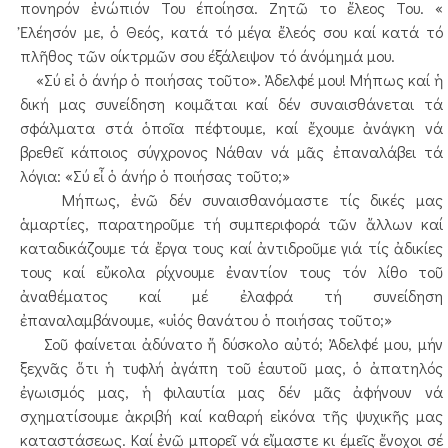
πονηρόν ἐνώπιόν Του έποίησα. Ζητῶ το ἔλεος Του. «
Ἐλέησόν με, ὁ Θεός, κατά τό μέγα ἔλεός σου καί κατά τό
πλῆθος τῶν οίκτρμῶν σου έξάλειψον τό άνόμημά μου.
«Σύ εἰ ὁ άνήρ ὁ ποιήσας τοῦτο». Ἀδελφέ μου! Μήπως καί ἡ
δική μας συνείδηση κοιμᾶται καί δέν συναισθάνεται τά
σφάλματα στά ὁποῖα πέφτουμε, καί ἔχουμε ἀνάγκη νά
βρεθεῖ κάποιος σύγχρονος Νάθαν νά μᾶς ἐπαναλάβει τά
λόγια: «Σύ εἶ ὁ άνήρ ὁ ποιήσας τοῦτο;»
Μήπως, ἐνῶ δέν συναισθανόμαστε τίς δικές μας
ἁμαρτίες, παρατηροῦμε τή συμπεριφορά τῶν ἄλλων καί
καταδικάζουμε τά ἔργα τους καί ἀντιδροῦμε γιά τίς ἀδικίες
τους καί εὔκολα ρίχνουμε ἐναντίον τους τόν λίθο τοῦ
ἀναθέματος καί μέ ἐλαφρά τή συνείδηση
ἐπαναλαμβάνουμε, «υἱός θανάτου ὁ ποιήσας τοῦτο;»
Σοῦ φαίνεται ἀδύνατο ἤ δύσκολο αὐτό; Ἀδελφέ μου, μήν
ξεχνᾶς ὅτι ἡ τυφλή ἀγάπη τοῦ ἑαυτοῦ μας, ὁ ἀπατηλός
ἐγωισμός μας, ἡ φιλαυτία μας δέν μᾶς ἀφήνουν νά
σχηματίσουμε ἀκριβή καί καθαρή εἰκόνα τῆς ψυχικῆς μας
καταστάσεως. Καί ἐνῶ μπορεῖ νά εἴμαστε κι έμεῖς ἔνοχοι σέ