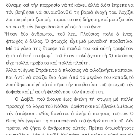
δύναμη καί τήν παρρησία νά τό κάνει, ἀλλά διότι ἔπρεπε νά
τόν βοηθήσει νά συναισθανθεῖ τή βαριά ἐνοχή του. Ἀρχίζει
λοιπόν μέ μιά ζωηρή, παραστατική διήγηση, καί μοιάζει σάν
νά ρωτᾶ τόν ἔνοχο βασιλιά γι’ αὐτό πού ἔγινε.
Ἦταν δύο ἄνθρωποι, τοῦ λέει. Πλούσιος πολύ ὁ ἕνας,
φτωχός ὁ ἄλλος. Ὁ φτωχός εἶχε μιά μοναδική προβατίνα.
Μέ τό γάλα της ἔτρεφε τά παιδιά του καί αὐτή τρεφόταν
ἀπό τό δικό του ψωμί. Τοῦ ἦταν πολύ ἀγαπητή. Ὁ πλούσιος
εἶχε πολλά πρόβατα καί πολλά πλούτη.
Ἀλλά τί ἔγινε; Ἐπρόκειτο ὁ πλούσιος νά φιλοξενήσει κάποιον.
Καί ἀντί νά σφάξει ἕνα ἀρνί ἀπό τό μεγάλο του κοπάδι,τό
λυπήθηκε καί γι’ αὐτό πῆρε τήν προβατίνα τοῦ φτωχοῦ τήν
ἔσφαξε καί μ’ αὐτή φιλοξένησε τόν ἐπισκέπτη.
Ὁ Δαβίδ, πού ἄκουγε ἕως ἐκείνη τή στιγμή μέ πολλή
προσοχή τά λόγια τοῦ Νάθαν, ὀργίστηκε καί ἔβγαλε ἀμέσως
τήν ἀπόφαση: «Υἱός θανάτου ὁ άνήρ ὁ ποιήσας τοῦτο». Ὁ
Θεός δέν ἐγκρίνει τή συμπεριφορά τοῦ ἀνθρώπου αύτοῦ. Δέν
πρέπει νά ζήσει ὁ ἄνθρωπος αὐτός. Πρέπει ὁπωσδήποτε
νά πεθάνει, λέει ὁ Δαβίδ. Καί τότε, στό κρίσιμο αὐτό σημεῖο