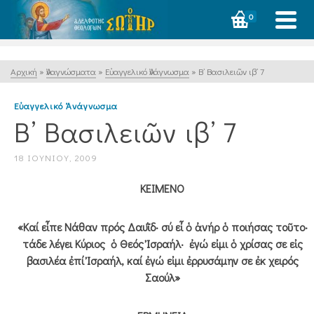
0
Αρχική
»
Ἀναγνώσματα
»
Εὐαγγελικό Ἀνάγνωσμα
»
Β’ Βασιλειῶν ιβ’ 7
Εὐαγγελικό Ἀνάγνωσμα
Β’ Βασιλειῶν ιβ’ 7
18 ΙΟΥΝΊΟΥ, 2009
ΚΕΙΜΕΝΟ
«Καί εἶπε Νάθαν πρός Δαυῒδ· σύ εἶ ὁ ἀνήρ ὁ ποιήσας τοῦτο·
τάδε λέγει Κύριος ὁ Θεός Ἰσραήλ· ἐγώ εἰμι ὁ χρίσας σε εἰς
βασιλέα ἐπί Ἰσραήλ, καί ἐγώ εἰμι ἐρρυσάμην σε ἐκ χειρός
Σαούλ»