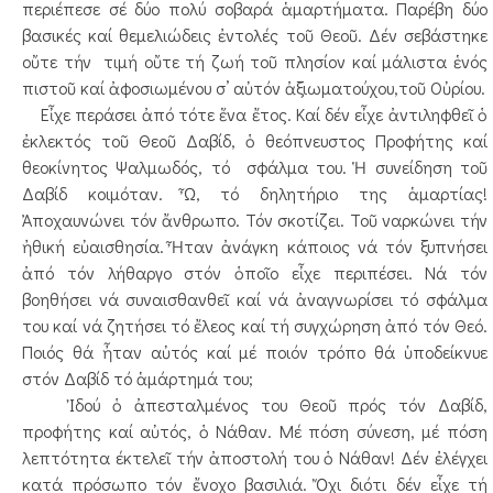
περιέπεσε σέ δύο πολύ σοβαρά ἁμαρτήματα. Παρέβη δύο
βασικές καί θεμελιώδεις ἐντολές τοῦ Θεοῦ. Δέν σεβάστηκε
οὔτε τήν τιμή οὔτε τή ζωή τοῦ πλησίον καί μάλιστα ἑνός
πιστοῦ καί ἀφοσιωμένου σ’ αὐτόν ἀξιωματούχου,τοῦ Οὐρίου.
Εἶχε περάσει ἀπό τότε ἕνα ἔτος. Καί δέν εἶχε ἀντιληφθεῖ ὁ
ἐκλεκτός τοῦ Θεοῦ Δαβίδ, ὁ θεόπνευστος Προφήτης καί
θεοκίνητος Ψαλμωδός, τό σφάλμα του. Ἡ συνείδηση τοῦ
Δαβίδ κοιμόταν. Ὦ, τό δηλητήριο της ἁμαρτίας!
Ἀποχαυνώνει τόν ἄνθρωπο. Τόν σκοτίζει. Τοῦ ναρκώνει τήν
ἠθική εὐαισθησία. Ἦταν ἀνάγκη κάποιος νά τόν ξυπνήσει
ἀπό τόν λήθαργο στόν ὁποῖο εἶχε περιπέσει. Νά τόν
βοηθήσει νά συναισθανθεῖ καί νά ἀναγνωρίσει τό σφάλμα
του καί νά ζητήσει τό ἔλεος καί τή συγχώρηση ἀπό τόν Θεό.
Ποιός θά ἦταν αὐτός καί μέ ποιόν τρόπο θά ὑποδείκνυε
στόν Δαβίδ τό ἁμάρτημά του;
Ἰδού ὁ ἀπεσταλμένος του Θεοῦ πρός τόν Δαβίδ,
προφήτης καί αὐτός, ὁ Νάθαν. Μέ πόση σύνεση, μέ πόση
λεπτότητα έκτελεῖ τήν ἀποστολή του ὁ Νάθαν! Δέν ἐλέγχει
κατά πρόσωπο τόν ἔνοχο βασιλιά. Ὄχι διότι δέν εἶχε τή