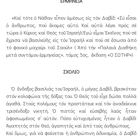
ΕΡΜΗΝΕΙΑ
«Καί τότε ὁ Νάθαν εἶπεν ἀμέσως εἰς τόν Δαβίδ: «Σύ εἶσαι
ὁ ἄνθρωπος, πού ἔκαμες αὐτό. Καί αὐτά λέγει πρός σέ
τώρα ὁ Κύριος καί Θεός τοῦ Ἰσραήλ:Ἐγώ εἶμαι Ἐκεῖνος πού σέ
ἔχρισα νά βασιλεύῆς εἰς τόν Ἰσραήλ καί πού σέ ἔσωσα ἀπό
τό φονικό μαχαίρι τοῦ Σαούλ» ( Ἀπό τήν «Παλαιά Διαθήκη
μετά συντόμου ἑρμηνείας», τόμος 5ος, ἔκδοση «Ο ΣΩΤΗΡ»)
ΣΧΟΛΙΟ
Ὁ ἔνδοξος βασιλιάς του Ἰσραήλ, ὁ μέγας Δαβίδ, βρισκόταν
στόν κολοφώνα τῆς δόξας του. Ὁ Θεός τοῦ εἶχε δώσει πολλά
ἀγαθά. Στούς πολέμους τόν προστάτευε καί τόν ἀναδείκνυε
τρισένδοξο νικητή. Ὁ πιστός καί εὐσεβής λαός ἦταν
ἀφοσιωμένος σ’ αὐτόν. Πόσο εὐτυχισμένος ἦταν ὁ Δαβίδ!
Ἀγαπητός στόν Θεό, ἀγαπητός καί ἀπό τούς ἀνθρώπους.
Καί ὅμως, γιά νά φαίνεται ἡ ἀνθρώπινη ἀδυναμία, ὁ Δαβίδ