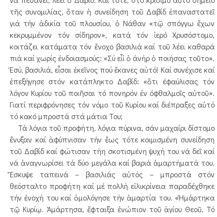
τῆς συνομιλίας, ὅταν ἡ συνείδηση τοῦ Δαβίδ ἐπαναστατεῖ
γιά τήν ἀδικία τοῦ πλουσίου, ὁ Νάθαν «τῷ σπόγγω ἔχων
κεκρυμμένον τόν σίδηρον», κατά τόν ἱερό Χρυσόστομο,
κοιτάζει κατάματα τόν ἔνοχο βασιλιά καί τοῦ λέει καθαρά
πιά καί χωρίς ἐνδοιασμούς: «Σύ εἶἰ ὁ άνήρ ὁ ποιήσας τοῦτο».
Έσύ, βασιλιά, εἶσαι ἐκεῖνος πού ἔκανες αὐτό! Καί συνέχισε καί
ἐπεξήγησε στόν κατάπληκτο Δαβίδ: «ὅτι έφαύλισας τόν
λόγον Κυρίου τοῦ ποιῆσαι τό πονηρόν ἐν όφθαλμοῖς αὐτοῦ».
Γιατί περιφρόνησες τόν νόμο τοῦ Κυρίου καί διέπραξες αὐτό
τό κακό μπροστά στά μάτια Του;
Τά λόγια τοῦ προφήτη, λόγια πύρινα, σάν μαχαίρι δίστομο
ἔνυξαν καί ἀφύπνισαν τήν ἕως τότε κοιμισμένη συνείδηση
τοῦ Δαβίδ καί φώτισαν τήη σκοτισμένη ψυχή του νά δεῖ καί
νά ἀναγνωρίσει τά δύο μεγάλα καί βαριά ἁμαρτήματά του.
Ἔσκυψε ταπεινά – βασιλιάς αὐτός – μπροστά στόν
θεόσταλτο προφήτη καί μέ πολλή εἰλικρίνεια παραδέχθηκε
τήν ἐνοχή του καί ὁμολόγησε τήν ἁμαρτία του. «Ἡμάρτηκα
τῷ Κυρίῳ. Ἁμάρτησα, ἔφταιξα ἐνώπιον τοῦ ἁγίου Θεοῦ. Τό