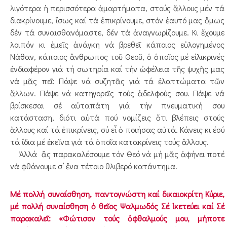
λιγότερα ἡ περισσότερα ἁμαρτήματα, στούς ἄλλους μέν τά
διακρίνουμε, ἴσως καί τά ἐπικρίνουμε, στόν ἑαυτό μας ὅμως
δέν τά συναισθανόμαστε, δέν τά ἀναγνωρίζουμε. Κι ἔχουμε
λοιπόν κι ἐμεῖς ἀνάγκη νά βρεθεῖ κάποιος εὐλογημένος
Νάθαν, κάποιος ἄνθρωπος τοῦ Θεοῦ, ὁ ὁποῖος μέ εἰλικρινές
ἐνδιαφέρον γιά τή σωτηρία καί τήν ὠφέλεια τῆς ψυχῆς μας
νά μᾶς πεῖ: Πάψε νά συζητᾶς γιά τά ἐλαττώματα τῶν
ἄλλων. Πάψε νά κατηγορεῖς τούς ἀδελφούς σου. Πάψε νά
βρίσκεσαι σέ αὐταπάτη γιά τήν πνευματική σου
κατάσταση, διότι αὐτά πού νομίζεις ὅτι βλέπεις στούς
ἄλλους καί τά ἐπικρίνεις, σύ εἶ ὁ ποιήσας αὐτά. Κάνεις κι έσύ
τά ἴδια μέ ἐκεῖνα γιά τά ὁποῖα κατακρίνεις τούς ἄλλους.
Ἀλλά ἄς παρακαλέσουμε τόν Θεό νά μή μᾶς ἀφήνει ποτέ
νά φθάνουμε σ’ ἕνα τέτοιο θλιβερό κατάντημα.
Μέ πολλή συναίσθηση, παντογνώστη καί δικαιοκρίτη Κύριε,
μέ πολλή συναίσθηση ὁ θεῖος Ψαλμωδός Σέ ἱκετεύει καί Σέ
παρακαλεῖ: «Φώτισον τούς ὀφθαλμούς μου, μήποτε