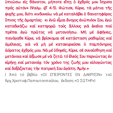
ὑπνώσω εἰς θάνατον, μήποτε εἴπῃ ὁ ἐχθρός μου ἴσχυσα
πρός αὐτόν» (Ψαλμ. ιβ’ 4-5). Φώτισε, Κύριε, τά μάτια τῆς
ψυχῆς μου, διότι κινδυνεύω νά μέ καταλάβει ὁ θανατηφόρος
ὕπνος τῆς ἁμαρτίας· κι ἐνῶ εἶμαι ἔνοχος ἐνώπιόον Σου, ἐγώ
καταδικάζω καί κατηγορῶ τούς ἄλλους γιά ἐκεῖνα πού
πρέπει ἐγώ πρῶτος νά μετανοήσω. Μή μέ ἀφήνεις,
πανάγαθε Κύριε, νά βρίσκομαι σέ κατάσταση ραθυμίας καί
ἀμέλειας, γιά νά μή μέ κατακυριεύσει ὁ παμπόνηρος
ἀόρατος ἐχθρός μου. Νά μέ ὁδηγεῖς, Κύριε, σέ συναίσθηση καί
μετάνοια καί ἀξίωσε μέ νά ζητῶ τό ἔλεός Σου περνώντας ἐν
εἰρήνῃ καί μετανοίᾳ τόν χρόνο της ζωῆς μου εὐλογώντας
καί δοξάζοντας τήν πατρική Σου ἀγάπη. Ἀμήν.»
( Ἀπό τό βιβλίο «ΟΙ ΣΠΕΙΡΟΝΤΕΣ ΕΝ ΔΑΚΡΥΣΙΝ» τοῦ
Ἀρχ.Χριστοφ.Παπουτσοπούλου, ἔκδοση «Ο ΣΩΤΗΡ»)