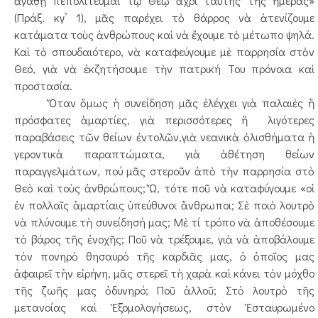
ἀγαθῇ πεπολίτευμαι τῷ Θεῷ ἄχρι ταύτης τῆς ἡμέρας»
(Πράξ. κγ’ 1), μᾶς παρέχει τὸ θάρρος νὰ ἀτενίζουμε
κατάματα τοὺς ἀνθρώπους καὶ νὰ ἔχουμε τὸ μέτωπο ψηλά.
Καὶ τὸ σπουδαιότερο, νὰ καταφεύγουμε μὲ παρρησία στὸν
Θεό, γιὰ νὰ ἐκζητήσουμε τὴν πατρική Του πρόνοια καὶ
προστασία.
Ὅταν ὅμως ἡ συνείδηση μᾶς ἐλέγχει γιὰ παλαιὲς ἤ
πρόσφατες ἁμαρτίες, γιὰ περισσότερες ἤ λιγότερες
παραβάσεις τῶν θείων ἐντολῶν,γιὰ νεανικὰ ὀλισθήματα ἡ
γεροντικὰ παραπτώματα, γιὰ ἀθέτηση θείων
παραγγελμάτων, πού μᾶς στεροῦν ἀπὸ τὴν παρρησία στὸ
Θεὸ καὶ τοὺς ἀνθρώπους; Ὤ, τότε ποῦ νὰ καταφύγουμε «οἱ
ἐν πολλαῖς ἁμαρτίαις ὑπεύθυνοι ἄνθρωποι; Σὲ ποιὸ λουτρὸ
νὰ πλύνουμε τὴ συνείδησή μας; Μὲ τί τρόπο νὰ ἀποθέσουμε
τὸ βάρος τῆς ἐνοχῆς; Ποῦ νὰ τρέξουμε, γιὰ νὰ ἀποβάλουμε
τὸν πονηρὸ θησαυρὸ τῆς καρδιᾶς μας, ὁ ὁποῖος μας
ἀφαιρεῖ τὴν εἰρήνη, μᾶς στερεῖ τὴ χαρὰ καὶ κάνει τὸν μόχθο
τῆς ζωῆς μας ὀδυνηρό; Ποῦ ἀλλοῦ; Στὸ λουτρὸ τῆς
μετανοίας καὶ Ἐξομολογήσεως, στὸν Ἐσταυρωμένο