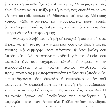
ἐπιτακτικὴ ὑπενθυμίζει τὸ καθῆκον μας. Μὴ νομίζουμε πὼς
εἶναι δυνατὸ νὰ συμπνίξουμε τὴ φωνὴ τῆς συνειδήσεως καὶ
νὰ τὴν καταδικάσουμε σὲ ἀδράνεια καὶ σιωπή. Μάταιος
κόπος. Κάθε ἀπόπειρα καὶ προσπάθεια μένει χωρὶς
ἀποτέλεσμα. Κανένας ἄνθρωπος καὶ καμιὰ δύνα¬μη δὲν
μπορεῖ νὰ πνίξει τὴ φωνή της.
Θέλεις, ἀδελφέ μου, νὰ μὴ σὲ ἐνοχλεῖ ἡ συνείδησή σου;
Θέλεις νὰ μὴ χάσεις τὴν παρρησία σου στὸ Θεό; Ὑπάρχει
τρόπος. Νὰ συμμορφώνεσαι πάντοτε μὲ ὅσα ἐκείνη σου
ὑποδεικνύει. Νὰ ἀποφεύγεις καθετὶ γιὰ τὸ ὁποῖο σου
φωνάζει ὄχι, ὅσο εὐχάριστο, εὔκολο, ἐπικερδὲς κι ἂν
παρουσιάζεται ἀπὸ πρώτη ματιά. Ἀντίθετα, νὰ
πραγματοποιεῖς μὲ ἀποφασιστικότητα ὅσα σου ὑποδεικνύει
ὡς καθήκοντα, ὅσο δύσκολα ἤ ἐπικίνδυνα κι ἄν σοῦ
φαίνονται. Ἡ συμμόρφωση μὲ τὴ φωνὴ τῆς συνειδήσεως
εἶναι ἡ πηγὴ τοῦ θάρρους καὶ τῆς παρρησίας στὸν Θεό. Ἡ
συμφωνία ἔργων καὶ ὑποδείξεων τῆς συνειδήσεως, ἡ
μαρτυρία κατὰ τὸν ἀπόστολο Παῦλο «πάσῃ συνειδήσει