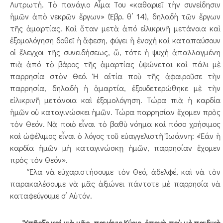
Λυτρωτή. Τὸ πανάγιο Αἷμα Του «καθαριεῖ τὴν συνείδησιν
ἡμῶν ἀπὸ νεκρῶν ἔργων» (Ἑβρ. θ’ 14), δηλαδὴ τῶν ἔργων
τῆς ἁμαρτίας. Καὶ ὅταν μετὰ ἀπό εἰλικρινῆ μετάνοια καὶ
ἐξομολόγηση δοθεῖ ἡ ἄφεση, φύγει ἡ ἐνοχή καὶ καταπαύσουν
οἱ ἔλεγχοι τῆς συνειδήσεως, ὤ, τότε ἡ ψυχή ἀπαλλαγμένη
πιὰ ἀπό τὸ βάρος τῆς ἁμαρτίας ὑψώνεται καὶ πάλι μὲ
παρρησία στὸν Θεό. Ἡ αἰτία ποὺ τῆς ἀφαιροῦσε τὴν
παρρησία, δηλαδὴ ἡ ἁμαρτία, ἐξουδετερώθηκε μὲ τὴν
εἰλικρινῆ μετάνοια καὶ ἐξομολόγηση. Τώρα πιὰ ἡ καρδία
ἡμῶν οὐ καταγινώσκει ἡμῶν. Τώρα παρρησίαν ἔχομεν πρὸς
τὸν Θεόν. Νὰ ποιὸ εἶναι τὸ βαθὺ νόημα καὶ πόσο χρήσιμος
καὶ ὠφέλιμος εἶναι ὁ λόγος τοῦ εὐαγγελιστῆ Ἰωάννη: «Ἐάν ἡ
καρδία ἡμῶν μὴ καταγινώσκῃ ἡμῶν, παρρησίαν ἔχομεν
πρὸς τὸν Θεόν».
Ἔλα νὰ εὐχαριστήσουμε τὸν Θεό, ἀδελφέ, καὶ νὰ τὸν
παρακαλέσουμε νὰ μᾶς ἀξιώνει πάντοτε μὲ παρρησία νὰ
καταφεύγουμε σ’ Αὐτόν.
Ὑπῆρξε καὶ γιὰ μᾶς, πανάγιε Κύριε, ἐποχὴ ποὺ μὲ παιδικὴ