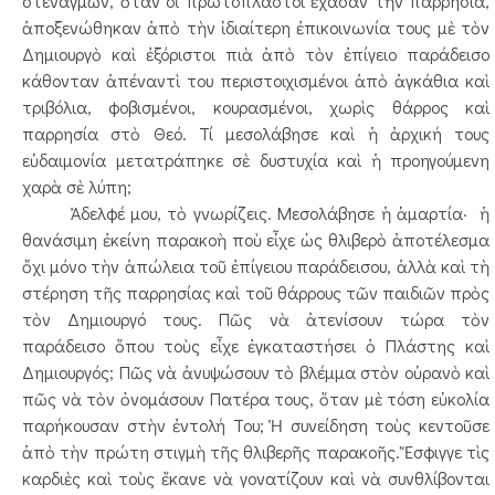
στεναγμῶν, ὅταν οἱ πρωτόπλαστοι ἔχασαν τὴν παρρησία,
ἀποξενώθηκαν ἀπὸ τὴν ἰδιαίτερη ἐπικοινωνία τους μὲ τὸν
Δημιουργὸ καὶ ἐξόριστοι πιὰ ἀπὸ τὸν ἐπίγειο παράδεισο
κάθονταν ἀπέναντὶ του περιστοιχισμένοι ἀπὸ ἀγκάθια καὶ
τριβόλια, φοβισμένοι, κουρασμένοι, χωρὶς θάρρος καὶ
παρρησία στὸ Θεό. Τί μεσολάβησε καὶ ἡ ἀρχική τους
εὐδαιμονία μετατράπηκε σὲ δυστυχία καὶ ἡ προηγούμενη
χαρὰ σὲ λύπη;
Ἀδελφέ μου, τὸ γνωρίζεις. Μεσολάβησε ἡ ἁμαρτία· ἡ
θανάσιμη ἐκείνη παρακοὴ ποὺ εἶχε ὡς θλιβερὸ ἀποτέλεσμα
ὄχι μόνο τὴν ἀπώλεια τοῦ ἐπίγειου παράδεισου, ἀλλὰ καὶ τὴ
στέρηση τῆς παρρησίας καὶ τοῦ θάρρους τῶν παιδιῶν πρὸς
τὸν Δημιουργό τους. Πῶς νὰ ἀτενίσουν τώρα τὸν
παράδεισο ὅπου τοὺς εἶχε ἐγκαταστήσει ὁ Πλάστης καὶ
Δημιουργός; Πῶς νὰ ἀνυψώσουν τὸ βλέμμα στὸν οὐρανὸ καὶ
πῶς νὰ τὸν ὀνομάσουν Πατέρα τους, ὅταν μὲ τόση εὐκολία
παρήκουσαν στὴν ἐντολή Του; Ἡ συνείδηση τοὺς κεντοῦσε
ἀπὸ τὴν πρώτη στιγμὴ τῆς θλιβερῆς παρακοῆς. Ἔσφιγγε τὶς
καρδιὲς καὶ τοὺς ἔκανε νὰ γονατίζουν καὶ νὰ συνθλίβονται