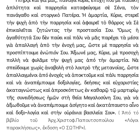
ἁπλότητα καὶ παρρησία καταφεύγαμε σὲ Σένα, τὸν
πανάγαθο καὶ στοργικὸ Πατέρα. Ἡ ἁμαρτία, Κύριε, στερεῖ
τὴν ψυχὴ ἀπὸ τὴν παρρησία καὶ ἀφαιρεῖ τὸ θάρρος νὰ Σὲ
ἐπικαλεῖται ζητώντας τὴν προστασία Σου. Ὅμως ἡ
ἀγαθότητά Σου δὲν παύει καὶ πάλι νὰ μᾶς παρέχει τὰ μέσα
γιὰ ἀπαλλαγή ἀπὸ τὴν ἐνοχή μας, ὥστε μὲ παρρησία νὰ
προσπίπτουμε ἐνώπιόν Σου. Ἀξιωνέ μας, Κύριε, μὲ προσοχὴ
πολλὴ νὰ φυλᾶμε τὴν ψυχή μας ἀπό τὴν ἁμαρτία. Νὰ
σπεύδουμε χωρὶς ἀναβολὴ στὸ λουτρὸ τῆς μετανοίας, ὥστε
ἀπαλλαγμένοι ἀπό ἐνοχές νὰ ἀποκτοῦμε καὶ πάλι παρρησία
καὶ νὰ ἀναπέμπουμε δοξολογίες, δεήσεις καὶ εὐχαριστίες
ἀκαταγνώστως καὶ ἀπροσκόπτως ἐν καθαρῷ τῷ μαρτυρίῳ
τῆς συνειδήσεως ἡμῶν στὴ θεία Μεγαλοσύνη Σου, γιὰ νὰ
ἀξιωθοῦμε νὰ ἀναπέμπουμε ἀσίγητο καὶ ἀκατάπαυστο αἶνο
καὶ δοξο¬λογία καὶ στὴν οὐράνια βασιλεία Σου».
( Ἀπό τό
βιβλίο τοῦ Ἀρχ.Χριστοφ.Παπουτσοπούλου «Λόγοι
παρακλήσεως», ἔκδοση «Ο ΣΩΤΗΡ»).