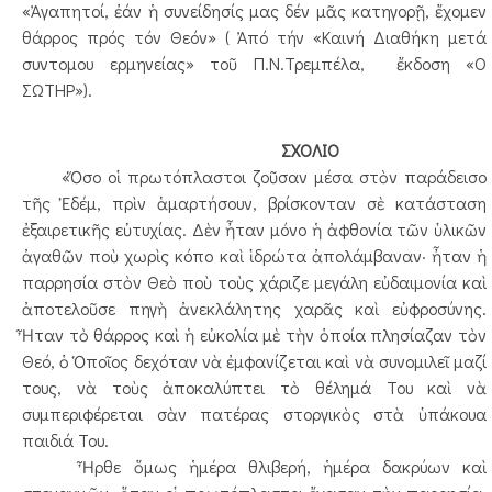
«Ἀγαπητοί, ἐάν ἡ συνείδησίς μας δέν μᾶς κατηγορῇ, ἔχομεν
θάρρος πρός τόν Θεόν» ( Ἀπό τήν «Καινή Διαθήκη μετά
συντομου ερμηνείας» τοῦ Π.Ν.Τρεμπέλα, ἔκδοση «Ο
ΣΩΤΗΡ»).
ΣΧΟΛΙΟ
«Ὅσο οἱ πρωτόπλαστοι ζοῦσαν μέσα στὸν παράδεισο
τῆς Ἐδέμ, πρὶν ἁμαρτήσουν, βρίσκονταν σὲ κατάσταση
ἐξαιρετικῆς εὐτυχίας. Δὲν ἦταν μόνο ἡ ἀφθονία τῶν ὑλικῶν
ἀγαθῶν ποὺ χωρὶς κόπο καὶ ἱδρώτα ἀπολάμβαναν· ἦταν ἡ
παρρησία στὸν Θεὸ ποὺ τοὺς χάριζε μεγάλη εὐδαιμονία καὶ
ἀποτελοῦσε πηγὴ ἀνεκλάλητης χαρᾶς καὶ εὐφροσύνης.
Ἦταν τὸ θάρρος καὶ ἡ εὐκολία μὲ τὴν ὁποία πλησίαζαν τὸν
Θεό, ὁ Ὁποῖος δεχόταν νὰ ἐμφανίζεται καὶ νὰ συνομιλεῖ μαζί
τους, νὰ τοὺς ἀποκαλύπτει τὸ θέλημά Του καὶ νὰ
συμπεριφέρεται σὰν πατέρας στοργικὸς στὰ ὑπάκουα
παιδιά Του.
Ἦρθε ὅμως ἡμέρα θλιβερή, ἡμέρα δακρύων καὶ