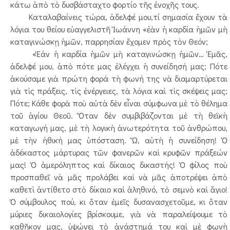
κάτω ἀπὸ τὸ δυσβάσταχτο φορτίο τῆς ἐνοχῆς τους.
Καταλαβαίνεις τώρα, ἀδελφέ μου,τί σημασία ἔχουν τὰ
λόγια του θείου εὐαγγελιστῆ Ἰωάννη «ἐὰν ἡ καρδία ἡμῶν μὴ
καταγινώσκῃ ἡμῶν, παρρησίαν ἔχομεν πρὸς τὸν Θεόν;
«Ἐάν ἡ καρδία ἡμῶν μὴ καταγινώσκῃ ἡμῶν… Ἐμᾶς,
ἀδελφέ μου, ἀπὸ πότε μας ἐλέγχει ἡ συνείδησή μας; Πότε
ἀκούσαμε γιὰ πρώτη φορά τὴ φωνή της νὰ διαμαρτύρεται
γιὰ τὶς πράξεις, τὶς ἐνέργειες, τὰ λόγια καὶ τὶς σκέψεις μας;
Πότε; Κάθε φορὰ ποὺ αὐτὰ δὲν εἶναι σύμφωνα μὲ τὸ θέλημα
τοῦ ἁγίου Θεοῦ. Ὅταν δὲν συμβιβάζονται μὲ τὴ θεϊκὴ
καταγωγή μας, μὲ τὴ λογικὴ ἀνωτερότητα τοῦ ἀνθρώπου,
μὲ τὴν ἠθική μας ὑπόσταση. Ὤ, αὐτὴ ἡ συνείδηση! Ὁ
ἀδέκαστος μάρτυρας τῶν φανερῶν καὶ κρυφῶν πράξεών
μας! Ὁ ἀμερόληπτος καὶ δίκαιος δικαστής! Ὁ φίλος ποὺ
προσπαθεῖ νὰ μᾶς προλάβει καὶ νὰ μᾶς ἀποτρέψει ἀπὸ
καθετὶ ἀντίθετο στὸ δίκαιο καὶ ἀληθινό, τὸ σεμνὸ καὶ ἅγιο!
Ὁ σύμβουλος πού, κι ὅταν ἐμεῖς δυσανασχετοῦμε, κι ὅταν
μύριες δικαιολογίες βρίσκουμε, γιὰ νὰ παραλείψουμε τὸ
καθῆκον μας, ὑψώνει τὸ ἀνάστημά του καὶ μὲ φωνὴ