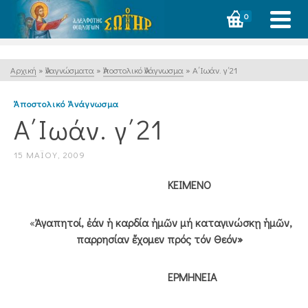
0
Αρχική
»
Ἀναγνώσματα
»
Ἀποστολικό Ἀνάγνωσμα
»
Α΄Ιωάν. γ΄21
Ἀποστολικό Ἀνάγνωσμα
Α΄Ιωάν. γ΄21
15 ΜΑΪ́ΟΥ, 2009
ΚΕΙΜΕΝΟ
«
Ἀγαπητοί, ἐάν ἡ καρδία ἠμῶν μή καταγινώσκῃ ἡμῶν,
παρρησίαν ἔχομεν πρός τόν Θεόν»
ΕΡΜΗΝΕΙΑ