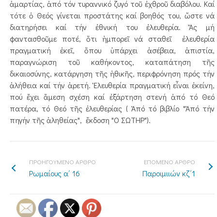
ἁμαρτίας, ἀπό τόν τυραννικό ζυγό τοῦ ἐχθροῦ διαβόλου. Καί
τότε ὁ Θεός γίνεται προστάτης καί βοηθός του, ὥστε νά
διατηρήσει καί τήν ἐθνική του ἐλευθερία. Ἄς μή
φαντασθοῦμε ποτέ, ὅτι ἠμπορεῖ νά σταθεῖ ἐλευθερία
πραγματική ἐκεῖ, ὅπου ὑπάρχει ἀσέβεια, ἀπιστία,
παραγνώριση τοῦ καθήκοντος, καταπάτηση τῆς
δικαιοσύνης, κατάργηση τῆς ἠθικῆς, περιφρόνηση πρός τήν
ἀλήθεια καί τήν ἀρετή. Ἐλευθερία πραγματική εἶναι ἐκείνη,
πού ἔχει ἄμεση σχέση καί ἐξάρτηση στενή ἀπό τό Θεό
πατέρα, τό Θεό τῆς ἐλευθερίας ( Ἀπό τό βιβλίο "Ἀπό τήν
πηγήν τῆς ἀληθείας", ἔκδοση "Ο ΣΩΤΗΡ").
ΠΡΟΗΓΟΥΜΕΝΟ ΑΡΘΡΟ
ΕΠΟΜΕΝΟ ΑΡΘΡΟ
Ρωμαίους α΄ 16
Παροιμιιών κζ΄1