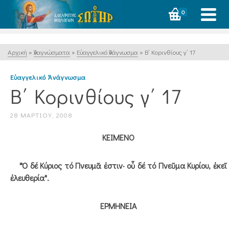
0
Αρχική
»
Ἀναγνώσματα
»
Εὐαγγελικό Ἀνάγνωσμα
»
Β΄ Κορινθίους γ΄ 17
Εὐαγγελικό Ἀνάγνωσμα
Β΄ Κορινθίους γ΄ 17
28 ΜΑΡΤΊΟΥ, 2008
ΚΕΙΜΕΝΟ
"Ὁ δέ Κύριος τό Πνευμᾶ ἐστιν· οὗ δέ τό Πνεῦμα Κυρίου, ἐκεῖ
ἐλευθερία".
ΕΡΜΗΝΕΙΑ