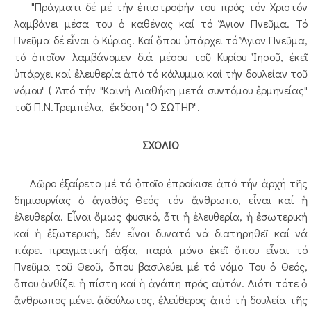
"Πράγματι δέ μέ τήν ἐπιστροφήν του πρός τόν Χριστόν
λαμβάνει μέσα του ὁ καθένας καί τό Ἅγιον Πνεῦμα. Τό
Πνεῦμα δέ εἶναι ὁ Κύριος. Καί ὅπου ὑπάρχει τό Ἅγιον Πνεῦμα,
τό ὁποῖον λαμβάνομεν διά μέσου τοῦ Κυρίου Ἰησοῦ, ἐκεῖ
ὐπάρχει καί ἐλευθερία ἀπό τό κάλυμμα καί τήν δουλείαν τοῦ
νόμου" ( Ἀπό τήν "Καινή Διαθήκη μετά συντόμου ἑρμηνείας"
τοῦ Π.Ν.Τρεμπέλα, ἔκδοση "Ο ΣΩΤΗΡ".
ΣΧΟΛΙΟ
Δῶρο ἐξαίρετο μέ τό ὁποῖο ἐπροίκισε ἀπό τήν ἀρχή τῆς
δημιουργίας ὁ ἀγαθός Θεός τόν ἄνθρωπο, εἶναι καί ἡ
ἐλευθερία. Εἶναι ὅμως φυσικό, ὅτι ἡ ἐλευθερία, ἡ ἐσωτερική
καί ἡ ἐξωτερική, δέν εἶναι δυνατό νά διατηρηθεῖ καί νά
πάρει πραγματική ἀξία, παρά μόνο ἐκεῖ ὅπου εἶναι τό
Πνεῦμα τοῦ Θεοῦ, ὅπου βασιλεύει μέ τό νόμο Του ὁ Θεός,
ὅπου ἀνθίζει ἡ πίστη καί ἡ ἀγάπη πρός αὐτόν. Διότι τότε ὁ
ἄνθρωπος μένει ἀδούλωτος, ἐλεύθερος ἀπό τή δουλεία τῆς