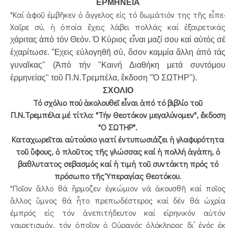
ΕΡΜΗΝΕΙΑ
"Καί ἀφοῦ ἐμβῆκεν ὁ ἄγγελος εἰς τό δωμάτιόν της τῆς εἶπε·
Χαῖρε σύ, ἡ ὁποία ἔχεις λάβει πολλάς καί ἐξαιρετικάς
χάριτας
ἀπό τόν Θεόν. Ὁ Κύριος εἶναι μαζί σου καί αὐτός σέ
ἐχαρίτωσε. Ἔχεις εὐλογηθῆ σύ, ὅσον καμμία ἄλλη ἀπό τάς
γυναῖκας" (Ἀπό τήν "Καινή Διαθήκη μετά συντόμου
ἑρμηνείας" τοῦ Π.Ν.Τρεμπέλα, ἔκδοση "Ὁ ΣΩΤΗΡ").
ΣΧΟΛΙΟ
Τό σχόλιο πού ἀκολουθεῖ εἶναι ἀπό τό βιβλίο τοῦ
Π.Ν.Τρεμπέλα μέ τίτλο: "Τήν Θεοτόκον μεγαλύνομεν", ἔκδοση
"Ο ΣΩΤΗΡ".
Καταχωρεῖται αὐτούσιο γιατί ἐντυπωσιάζει ἡ γλαφυρότητα
τοῦ ὕφους, ὁ πλοῦτος τῆς γλώσσας καί ἡ πολλή ἀγάπη, ὁ
βαθλυτατος σεβασμός καί ἡ τιμή τοῦ συντάκτη πρός τό
πρόσωπο τῆς Ὑπεραγίας Θεοτόκου.
"Ποῖον ἄλλο θά ἥρμοζεν ἐγκώμιον νά ἀκουσθῆ καί ποῖος
ἄλλος ὕμνος θά ἦτο πρεπωδέστερος καί δέν θά ὠχρία
ἐμπρός εἰς τόν ἀνεπιτήδευτον καί εἰρηνικόν αὐτόν
χαιρετισμόν, τόν ὁποῖον ὁ Οὐρανός ὁλόκληρος δι’ ἑνός ἐκ