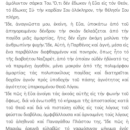
ἀμόλυντον σάρκα Του. Ὅ,τι δέν ἔδωκεν ἡ Εὔα εἰς τόν Θεόν,
τό ἔδωκες Σύ· τήν καρδίαν Σου ὁλόκληρον, τήν θέλησίν Σου
πλήρη.
Ἴδε, ἀναγνῶστα μου, ἐκείνη, ἡ Εὔα, ὑποκάτω ἀπό τοῦ
ἀπηγορευμένου δένδρου τήν σκιάν δελεάζεται ἀπό τήν
παγίδα μιᾶς ἁμαρτίας, ἥτις δέν εἶχεν ἀκόμη μολύνει τήν
ἀνθρωπίνην ψυχήν. Ἴδε, Αὐτή, ἡ Παρθένος καί ἁγνή, μέσα εἰς
ἕνα περιβάλλον διεφθαρμένον καί πονηρόν, ὅπως ἦτο τό
τῆς διαβοήτου Ναζαρέτ, ἀπό τήν ὁποίαν οὐδέν ἠδύνατό τις
νά περιμένῃ ἀγαθόν, μένει μακράν ἀπό τῆς πολυμόρφου
ἁμαρτίας τάς πολυποικίλους παγίδας καί διατηρεῖται
δοχεῖον ἁγνόν πρός ὑποδοχήν τοῦ πάσης ἁγνότητος καί
ἁγιότητος ὑπερκειμένου Θεοῦ Λόγου.
Ἴδε πῶς ἡ Εὔα ἀνοίγει τάς ἀκοάς αὐτῆς εἰς τήν φωνήν τοῦ
ὄφεως, διά νά ἐνωτισθῇ τό κήρυγμα τῆς ἀποστασίας κατά
τοῦ Θεοῦ καί διά νά πιστεύσῃ εὐθύς εἰς τούς λόγους τοῦ
ψεύστου διαβόλου, ἀμφιβάλλουσα καί ἀρνουμένη τούς λόγους
τοῦ ἀληθινοῦ καί Παναγάθου Πλάστου της. Ἴδε πῶς ἡ
Μαριάμ ἐρευνᾶ εὐλαβῶς τό χαρμόσυνον μήνυμα ἑνός