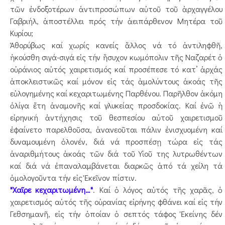
τῶν ἐνδοξοτέρων ἀντιπροσώπων αὐτοῦ τοῦ ἀρχαγγέλου
Γαβριήλ, ἀποστέλλει πρός τήν ἀειπάρθενον Μητέρα τοῦ
Κυρίου;
Ἀθορύβως καί χωρίς κανείς ἄλλος νά τό ἀντιληφθῆ,
ἠκούσθη σιγά-σιγά εἰς τήν ἥσυχον κωμόπολιν τῆς Ναζαρέτ ὁ
οὐράνιος αὐτός χαιρετισμός καί προσέπεσε τό κατ’ ἀρχάς
ἀποκλειστικῶς καί μόνον εἰς τάς ἀμολύντους ἀκοάς τῆς
εὐλογημένης καί κεχαριτωμένης Παρθένου. Παρῆλθον ἀκόμη
ὀλίγα ἔτη ἀναμονῆς καί γλυκείας προσδοκίας. Καί ἐνῶ ἡ
εἰρηνική ἀντήχησις τοῦ θεσπεσίου αὐτοῦ χαιρετισμοῦ
ἐφαίνετο παρελθοῦσα, ἀνανεοῦται πάλιν ἐνισχυομένη καί
δυναμουμένη ὁλονέν, διά νά προσπέσῃ τώρα εἰς τάς
ἀναριθμήτους ἀκοάς τῶν διά τοῦ Υἱοῦ της λυτρωθέντων
καί διά νά ἐπαναλαμβάνεται διαρκῶς ἀπό τά χείλη τά
ὁμολογοῦντα τήν εἰς Ἐκεῖνον πίστιν.
"Χαῖρε κεχαριτωμένη…"
. Καί ὁ λόγος αὐτός τῆς χαρᾶς, ὁ
χαιρετισμός αὐτός τῆς οὐρανίας εἰρήνης φθάνει καί εἰς τήν
Γεθσημανῆ, εἰς τήν ὁποίαν ὁ σεπτός τάφος Ἐκείνης δέν