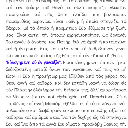
προκαλεῖ τούς στεναγμούς καί τά δάκρυα τῆς ἀπογνώσεως
καί τήν φρίκην τοῦ θανάτου, ἀλλά σκορπίζει γλυκεῖαν
παρηγορίαν καί φῶς θείας ἐλπίδος καί βάλσασμον
παραμυθίας οὐρανίου. Εἶναι Ἐκείνη, ἡ ὁποία σπογγίζει τά
δάκρυα, μέ τά ὁποῖα ἡ προμήτωρ Εὔα ἐζύμωσε τήν ζωήν
μας. Εἶναι αὐτή, τήν ὁποίαν ἐχρησιμοποίησεν ὡς ὄργανόν
Του ἁγνόν ὁ ἀγαθός μας Πατήρ, διά νά ἀρθῇ ἡ καταισχύνη
καί ἡ ἐντροπή, ἥτις κατεπλάκωσε τό ἀνθρώπινον γένος
ἐκδιωκόμενον ἐξ αἰτίας τῆς Εὔας ἀπό τόν κῆπον τῆς Ἐδέμ.
"Εὐλογημένη σύ ἐν γυναιξίν".
Εἶσαι εὐλογημένη, ἐπαινετή καί
δεδοξασμένη μεταξύ ὅλων τῶν γυναικῶν. Καί πῶς νά μή
εἶσαι; Ἡ Εὔα ἡ προμήτωρ μας ἐξῆλθεν ἀπό τάς χεῖρας τοῦ
Θεοῦ ἁγνή καί καθαρά, καί δέν ἐστάθη ἱκανή νά δώσῃ εἰς
τόν Πλάστην ὁλόκληρον τήν θέλησίν της, ἀλλ’ ἁμαρτήσασα
ἐκηλίδωσεν ἑαυτήν καί ἐξεδιώχθη τοῦ Παραδείσου. Σύ ἡ
Παρθένος καί ἁγνή Μαριάμ, ἐξῆλθες ἀπό τά σπλάγχνα ἑνός
μολυσμένου καί διεφθαρμένου κόσμου καί εὑρέθης ἀξία τοῦ
καθαροῦ καί ἀμώμου Θεοῦ, ἵνα τόν δεχθῇς εἰς τά σπλάγχνα
Σου καί ἵνα ἀπό τά ἁγνά Σου αἵματα προσλάβῃ Ἐκεῖνος τήν