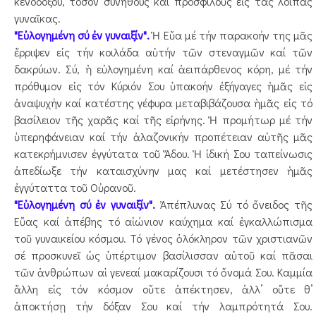
κενοδόξου, τόσον συνήθους καί προσφιλοῦς εἰς τάς λοιπάς
γυναῖκας.
"Εὐλογημένη σύ ἐν γυναιξίν".
Ἡ Εὔα μέ τήν παρακοήν της μᾶς
ἔρριψεν εἰς τήν κοιλάδα αὐτήν τῶν στεναγμῶν καί τῶν
δακρύων. Σύ, ἡ εὐλογημένη καί ἀειπάρθενος κόρη, μέ τήν
πρόθυμον εἰς τόν Κύριόν Σου ὑπακοήν ἐξήγαγες ἡμᾶς εἰς
ἀναψυχήν καί κατέστης γέφυρα μεταβιβάζουσα ἡμᾶς εἰς τό
βασίλειον τῆς χαρᾶς καί τῆς εἰρήνης. Ἡ προμήτωρ μέ τήν
ὑπερηφάνειαν καί τήν ἀλαζονικήν προπέτειαν αὐτῆς μᾶς
κατεκρήμνισεν ἐγγύτατα τοῦ Ἅδου. Ἡ ἰδική Σου ταπείνωσις
ἀπεδίωξε τήν καταισχύνην μας καί μετέστησεν ἡμᾶς
ἐγγύταττα τοῦ Οὐρανοῦ.
"Εὐλογημένη σύ ἐν γυναιξίν".
Ἀπέπλυνας Σύ τό ὄνειδος τῆς
Εὔας καί ἀπέβης τό αἰώνιον καύχημα καί ἐγκαλλώπισμα
τοῦ γυναικείου κόσμου. Τό γένος ὁλόκληρον τῶν χριστιανῶν
σέ προσκυνεῖ ὡς ὑπέρτιμον βασίλισσαν αὐτοῦ καί πᾶσαι
τῶν ἀνθρώπων αἱ γενεαί μακαρίζουσι τό ὄνομά Σου. Καμμία
ἄλλη εἰς τόν κόσμον οὔτε ἀπέκτησεν, ἀλλ’ οὔτε θ’
ἀποκτήσῃ τήν δόξαν Σου καί τήν λαμπρότητά Σου.