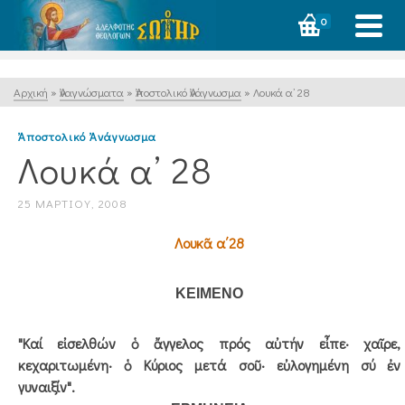
0
Αρχική
»
Ἀναγνώσματα
»
Ἀποστολικό Ἀνάγνωσμα
»
Λουκά α’ 28
Ἀποστολικό Ἀνάγνωσμα
Λουκά α’ 28
25 ΜΑΡΤΊΟΥ, 2008
Λουκᾶ α΄28
ΚΕΙΜΕΝΟ
"Καί εἰσελθών ὁ ἄγγελος πρός αὐτήν εἶπε· χαῖρε,
κεχαριτωμένη· ὁ Κύριος μετά σοῦ· εὐλογημένη σύ ἐν
γυναιξίν".