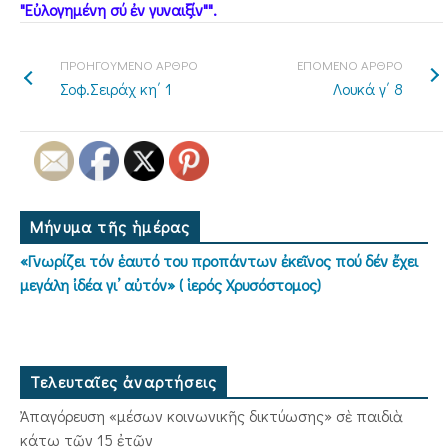
"Εὐλογημένη σύ ἐν γυναιξίν"".
ΠΡΟΗΓΟΥΜΕΝΟ ΑΡΘΡΟ
ΕΠΟΜΕΝΟ ΑΡΘΡΟ
Σοφ.Σειράχ κη΄ 1
Λουκά γ΄ 8
Μήνυμα τῆς ἡμέρας
«Γνωρίζει τόν ἑαυτό του προπάντων ἐκεῖνος πού δέν ἔχει
μεγάλη ἰδέα γι’ αὐτόν» ( ἱερός Χρυσόστομος)
Τελευταῖες ἀναρτήσεις
Ἀπαγόρευση «μέσων κοινωνικῆς δικτύωσης» σὲ παιδιὰ
κάτω τῶν 15 ἐτῶν