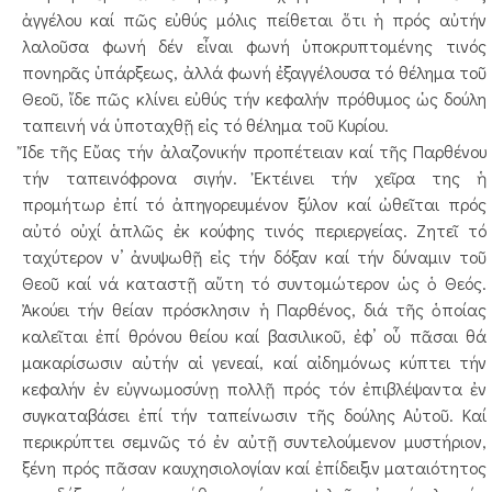
ἀγγέλου καί πῶς εὐθύς μόλις πείθεται ὅτι ἡ πρός αὐτήν
λαλοῦσα φωνή δέν εἶναι φωνή ὑποκρυπτομένης τινός
πονηρᾶς ὑπάρξεως, ἀλλά φωνή ἐξαγγέλουσα τό θέλημα τοῦ
Θεοῦ, ἴδε πῶς κλίνει εὐθύς τήν κεφαλήν πρόθυμος ὡς δούλη
ταπεινή νά ὑποταχθῇ εἰς τό θέλημα τοῦ Κυρίου.
Ἴδε τῆς Εὔας τήν ἀλαζονικήν προπέτειαν καί τῆς Παρθένου
τήν ταπεινόφρονα σιγήν. Ἐκτέινει τήν χεῖρα της ἡ
προμήτωρ ἐπί τό ἀπηγορευμένον ξύλον καί ὠθεῖται πρός
αὐτό οὐχί ἁπλῶς ἐκ κούφης τινός περιεργείας. Ζητεῖ τό
ταχύτερον ν’ ἀνυψωθῇ εἰς τήν δόξαν καί τήν δύναμιν τοῦ
Θεοῦ καί νά καταστῇ αὕτη τό συντομώτερον ὡς ὁ Θεός.
Ἀκούει τήν θείαν πρόσκλησιν ἡ Παρθένος, διά τῆς ὁποίας
καλεῖται ἐπί θρόνου θείου καί βασιλικοῦ, ἐφ’ οὗ πᾶσαι θά
μακαρίσωσιν αὐτήν αἱ γενεαί, καί αἰδημόνως κύπτει τήν
κεφαλήν ἐν εὐγνωμοσύνῃ πολλῇ πρός τόν ἐπιβλέψαντα ἐν
συγκαταβάσει ἐπί τήν ταπείνωσιν τῆς δούλης Αὐτοῦ. Καί
περικρύπτει σεμνῶς τό ἐν αὐτῇ συντελούμενον μυστήριον,
ξένη πρός πᾶσαν καυχησιολογίαν καί ἐπίδειξιν ματαιότητος