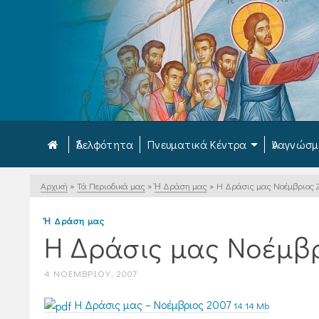
Ἀδελφότητα
Πνευματικά Κέντρα
Ἀναγνώσ
Αρχική
»
Τά Περιοδικά μας
»
Ἡ Δράση μας
»
Η Δράσις μας Νοέμβριος 
Ἡ Δράση μας
Η Δράσις μας Νοέμβρ
4 ΝΟΕΜΒΡΊΟΥ, 2007
Η Δράσις μας – Νοέμβριος 2007
14.14 Mb