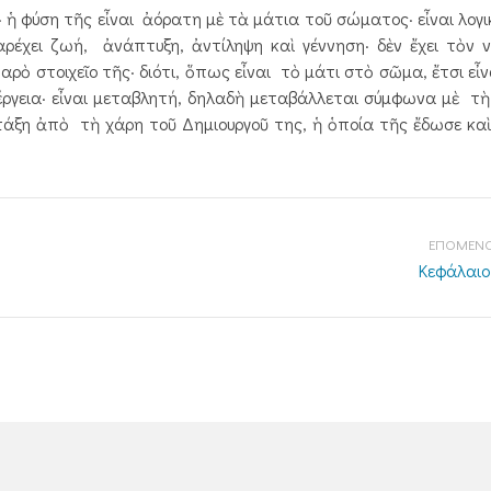
 φύση τῆς εἶναι ἀόρατη μὲ τὰ μάτια τοῦ σώματος· εἶναι λογικ
αρέχει ζωή, ἀνάπτυξη, ἀντίληψη καὶ γέννηση· δὲν ἔχει τὸν 
ὸ στοιχεῖο τῆς· διότι, ὅπως εἶναι τὸ μάτι στὸ σῶμα, ἔτσι εἶνα
ἐνέργεια· εἶναι μεταβλητή, δηλαδὴ μεταβάλλεται σύμφωνα μὲ τὴ
ὴ τάξη ἀπὸ τὴ χάρη τοῦ Δημιουργοῦ της, ἡ ὁποία τῆς ἔδωσε κα
ΕΠΟΜΕΝΟ
Κεφάλαιο 