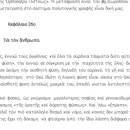
ιβής Ὀρθοδόξου Πίστεως». Ἡ μετάφραση εἶναι τοῦ Ἀρχ.Δωροθέου
 μετατροπή στό σύστημα πολυτονικῆς γραφῆς εἶναι δική μας.
Κεφάλαιο 26ο
Γιὰ τὸν ἄνθρωπο.
ις, ἐννοῶ τοὺς ἀγγέλους καὶ ὅλα τὰ οὐράνια τάγματα διότι αὐ
φύση», τὴν ἐννοῶ σὲ σύγκριση μὲ τὴν παχύτητα τῆς ὕλης· δι
ησε ἀκόμη τὴν αἰσθητὴ φύση, δηλαδὴ τὸν οὐρανό, τὴ γῆ καὶ 
ησιέστερη στὸ Θεὸ (διότι ἡ λογικὴ φύση εἶναι οἰκεία στὸ Θεὸ
ἰσθητὴ φύση ἐντελῶς μακριά του, ἐπειδὴ γίνεται ἀντιληπτὴ
υὸ φύσεις, ὡς γνώρισμα μεγαλύτερης σοφίας καὶ γενναιοδωρ
ύνδεσμος «τῆς ὁρατῆς καὶ ἀόρατης φύσεως». Καὶ λέω «ἔπρεπε»,
εῖ τὸν πιὸ κατάλληλο θεσμὸ καὶ νόμο, καὶ κανεὶς δὲν μπορεῖ
άστης ἔχει τὴ δύναμη νὰ φτιάχνει ἀπὸ τὴν ἴδια λάσπη διάφορα σ