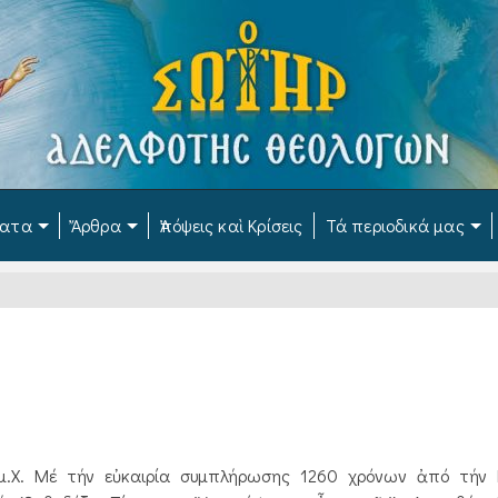
ματα
Ἄρθρα
Ἀπόψεις καὶ Κρίσεις
Τά περιοδικά μας
μ.Χ. Μέ τήν εὐκαιρία συμπλήρωσης 1260 χρόνων ἀπό τήν 