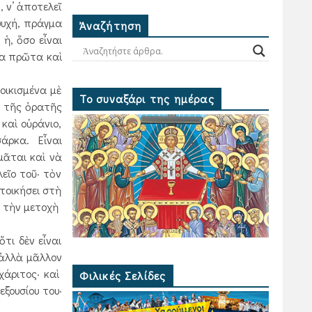
 ν’ ἀποτελεῖ
ψυχή, πράγμα
Ἀναζήτηση
ἡ, ὅσο εἶναι
να πρῶτα καὶ
οικισμένα μὲ
Το συναξάρι της ημέρας
η τῆς ὁρατῆς
καὶ οὐράνιο,
σάρκα. Εἶναι
μᾶται καὶ νὰ
εῖο τοῦ· τὸν
τοικήσει στὴ
ὲ τὴν μετοχὴ
τι δὲν εἶναι
 ἀλλὰ μᾶλλον
χάριτος· καὶ
Φιλικές Σελίδες
ξουσίου του·