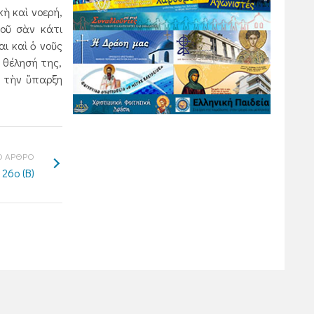
ὴ καὶ νοερή,
νοῦ σὰν κάτι
ι καὶ ὁ νοῦς
 θέλησή της,
ὶ τὴν ὕπαρξη
 ΑΡΘΡΟ
26ο (Β)