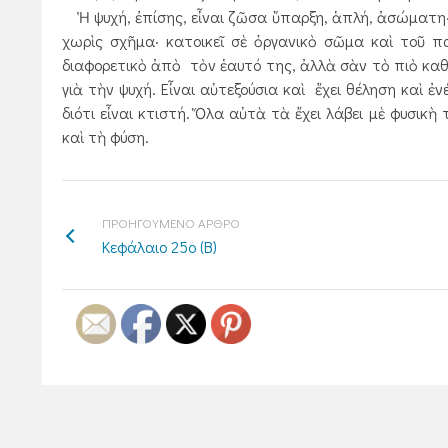
Ἡ ψυχή, ἐπίσης, εἶναι ζῶσα ὕπαρξη, ἁπλή, ἀσώματη· ἡ
χωρὶς σχῆμα· κατοικεῖ σὲ ὀργανικὸ σῶμα καὶ τοῦ π
διαφορετικὸ ἀπὸ τὸν ἑαυτό της, ἀλλὰ σὰν τὸ πιὸ καθαρ
γιὰ τὴν ψυχή. Εἶναι αὐτεξούσια καὶ ἔχει θέληση καὶ 
διότι εἶναι κτιστή. Ὅλα αὐτὰ τὰ ἔχει λάβει μὲ φυσικ
καὶ τὴ φύση.
ΠΡΟΗΓΟΥΜΕΝΟ ΑΡΘΡΟ
Κεφάλαιο 25ο (Β)