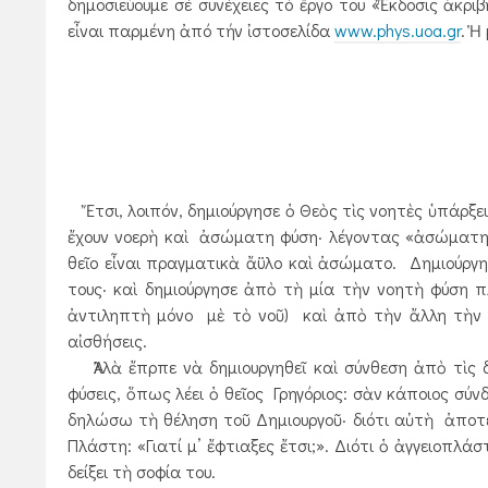
δημοσιεύουμε σέ συνέχειες τό ἔργο του «Ἔκδοσις ἀκρ
εἶναι παρμένη ἀπό τήν ἰστοσελίδα
www.phys.uoa.gr
. Ἡ
Ἔτσι, λοιπόν, δημιούργησε ὁ Θεὸς τὶς νοητὲς ὑπάρξε
ἔχουν νοερὴ καὶ ἀσώματη φύση· λέγοντας «ἀσώματη 
θεῖο εἶναι πραγματικὰ ἄϋλο καὶ ἀσώματο. Δημιούργ
τους· καὶ δημιούργησε ἀπὸ τὴ μία τὴν νοητὴ φύση πλ
ἀντιληπτὴ μόνο μὲ τὸ νοῦ) καὶ ἀπὸ τὴν ἄλλη τὴν α
αἰσθήσεις.
Ἀλλὰ ἔπρπε νὰ δημιουργηθεῖ καὶ σύνθεση ἀπὸ τὶς δ
φύσεις, ὅπως λέει ὁ θεῖος Γρηγόριος: σὰν κάποιος σ
δηλώσω τὴ θέληση τοῦ Δημιουργοῦ· διότι αὐτὴ ἀποτελ
Πλάστη: «Γιατί μ’ ἔφτιαξες ἔτσι;». Διότι ὁ ἀγγειοπλ
δείξει τὴ σοφία του.