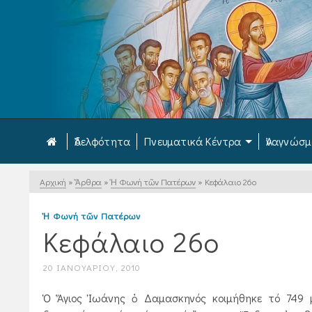
Ἀδελφότητα
Πνευματικά Κέντρα
Ἀναγνώσ
Αρχική
»
Ἄρθρα
»
Ἡ Φωνή τῶν Πατέρων
»
Κεφάλαιο 26ο
Ἡ Φωνή τῶν Πατέρων
Κεφάλαιο 26ο
20 ΙΑΝΟΥΑΡΊΟΥ, 2010
Ὁ Ἅγιος Ἰωάνης ὁ Δαμασκηνός κοιμήθηκε τό 749 