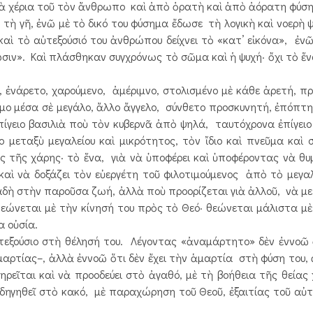
ὰ χέρια τοῦ τὸν ἄνθρωπο καὶ ἀπὸ ὁρατὴ καὶ ἀπὸ ἀόρατη φύση,
τὴ γῆ, ἐνῶ μὲ τὸ δικό του φύσημα ἔδωσε τὴ λογικὴ καὶ νοερὴ 
καὶ τὸ αὐτεξούσιό του ἀνθρώπου δείχνει τὸ «κατ’ εἰκόνα», ἐνῶ 
ωσιν». Καὶ πλάσθηκαν συγχρόνως τὸ σῶμα καὶ ἡ ψυχή· ὄχι τὸ ἕ
νάρετο, χαρούμενο, ἀμέριμνο, στολισμένο μὲ κάθε ἀρετή, πρ
σμο μέσα σὲ μεγάλο, ἄλλο ἄγγελο, σύνθετο προσκυνητή, ἐπόπτ
γειο βασιλιὰ ποὺ τὸν κυβερνᾶ ἀπὸ ψηλά, ταυτόχρονα ἐπίγειο 
 μεταξὺ μεγαλείου καὶ μικρότητος, τὸν ἴδιο καὶ πνεῦμα καὶ 
ς τῆς χάρης· τὸ ἕνα, γιὰ νὰ ὑποφέρει καὶ ὑποφέροντας νὰ θυ
 καὶ νὰ δοξάζει τὸν εὐεργέτη τοῦ φιλοτιμούμενος ἀπὸ τὸ μεγαλ
αδὴ στὴν παροῦσα ζωή, ἀλλὰ ποὺ προορίζεται γιὰ ἀλλοῦ, νὰ με
 θεώνεται μὲ τὴν κίνησή του πρὸς τὸ Θεό· θεώνεται μάλιστα μ
α οὐσία.
ούσιο στὴ θέλησή του. Λέγοντας «ἀναμάρτητο» δὲν ἐννοῶ ὅ
μαρτίας–, ἀλλὰ ἐννοῶ ὅτι δὲν ἔχει τὴν ἁμαρτία στὴ φύση του,
ρεῖται καὶ νὰ προοδεύει στὸ ἀγαθό, μὲ τὴ βοήθεια τῆς θείας 
δηγηθεῖ στὸ κακό, μὲ παραχώρηση τοῦ Θεοῦ, ἐξαιτίας τοῦ αὐτε