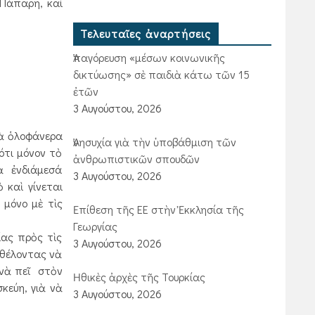
 Πάπαρη, καί
Τελευταῖες ἀναρτήσεις
Ἀπαγόρευση «μέσων κοινωνικῆς
δικτύωσης» σὲ παιδιὰ κάτω τῶν 15
ἐτῶν
3 Αυγούστου, 2026
τὰ ὁλοφάνερα
Ἀνησυχία γιὰ τὴν ὑποβάθμιση τῶν
ότι μόνον τὸ
ἀνθρωπιστικῶν σπουδῶν
τὰ ἐνδιάμεσά
3 Αυγούστου, 2026
 καὶ γίνεται
 μόνο μὲ τὶς
Ἐπίθεση τῆς ΕΕ στὴν Ἐκκλησία τῆς
Γεωργίας
ίας πρὸς τὶς
3 Αυγούστου, 2026
 θέλοντας νὰ
 νὰ πεῖ στὸν
Ἠθικὲς ἀρχὲς τῆς Τουρκίας
κεύη, γιὰ νὰ
3 Αυγούστου, 2026