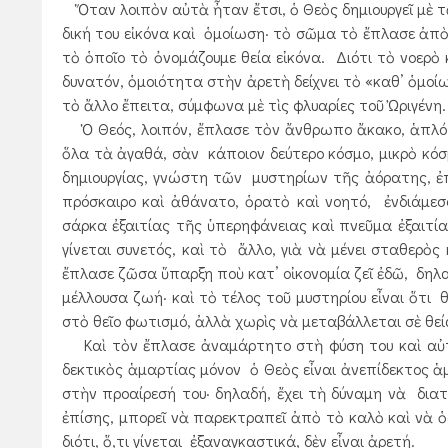
Ὅταν λοιπὸν αὐτὰ ἦταν ἔτσι, ὁ Θεὸς δημιουργεῖ μὲ τ
δική του εἰκόνα καὶ ὁμοίωση· τὸ σῶμα τὸ ἔπλασε ἀπὸ 
τὸ ὁποῖο τὸ ὀνομάζουμε θεία εἰκόνα. Διότι τὸ νοερὸ 
δυνατόν, ὁμοιότητα στὴν ἀρετὴ δείχνει τὸ «καθ’ ὁμοί
τὸ ἄλλο ἔπειτα, σύμφωνα μὲ τὶς φλυαρίες τοῦ Ὠριγένη.
Ὁ Θεός, λοιπόν, ἔπλασε τὸν ἄνθρωπο ἄκακο, ἁπλό, ἐ
ὅλα τὰ ἀγαθά, σὰν κάποιον δεύτερο κόσμο, μικρὸ κό
δημιουργίας, γνώστη τῶν μυστηρίων τῆς ἀόρατης, ἐπί
πρόσκαιρο καὶ ἀθάνατο, ὁρατὸ καὶ νοητό, ἐνδιάμεσο
σάρκα ἐξαιτίας τῆς ὑπερηφάνειας καὶ πνεῦμα ἐξαιτία
γίνεται συνετός, καὶ τὸ ἄλλο, γιὰ νὰ μένει σταθερὸς
ἔπλασε ζῶσα ὕπαρξη ποὺ κατ’ οἰκονομία ζεῖ ἐδῶ, δηλ
μέλλουσα ζωή· καὶ τὸ τέλος τοῦ μυστηρίου εἶναι ὅτι
στὸ θεῖο φωτισμό, ἀλλὰ χωρὶς νὰ μεταβάλλεται σὲ θεί
Καὶ τὸν ἔπλασε ἀναμάρτητο στὴ φύση του καὶ αὐτεξ
δεκτικὸς ἁμαρτίας μόνον ὁ Θεὸς εἶναι ἀνεπίδεκτος ἁ
στὴν προαίρεσή του· δηλαδή, ἔχει τὴ δύναμη νὰ διατη
ἐπίσης, μπορεῖ νὰ παρεκτραπεῖ ἀπὸ τὸ καλὸ καὶ νὰ ὁ
διότι, ὅ,τι γίνεται ἐξαναγκαστικά, δὲν εἶναι ἀρετή.