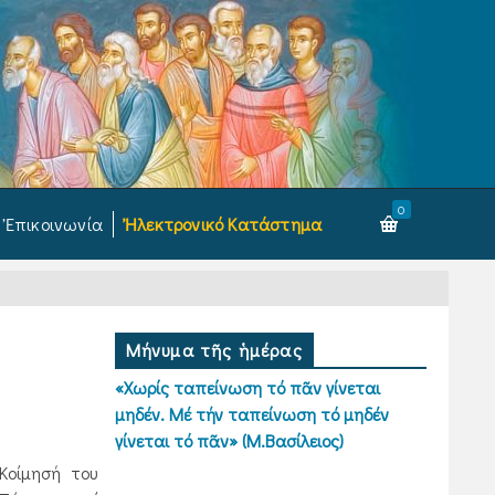
0
Ἐπικοινωνία
Ἠλεκτρονικό Κατάστημα
Μήνυμα τῆς ἡμέρας
«Χωρίς ταπείνωση τό πᾶν γίνεται
μηδέν. Μέ τήν ταπείνωση τό μηδέν
γίνεται τό πᾶν» (Μ.Βασίλειος)
Κοίμησή του