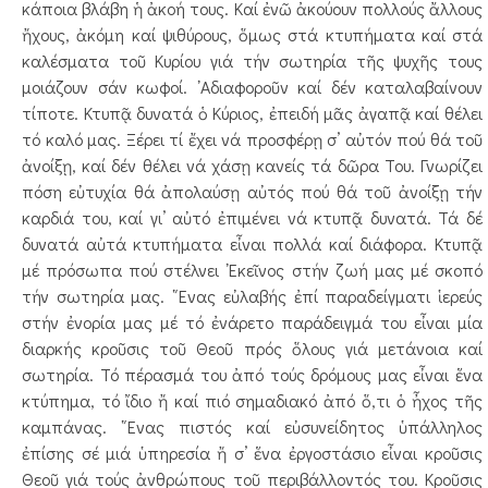
κάποια βλάβη ἡ ἀκοή τους. Καί ἐνῶ ἀκούουν πολλούς ἄλλους
ἤχους, ἀκόμη καί ψιθύρους, ὅμως στά κτυπήματα καί στά
καλέσματα τοῦ Κυρίου γιά τήν σωτηρία τῆς ψυχῆς τους
μοιάζουν σάν κωφοί. ᾿Αδιαφοροῦν καί δέν καταλαβαίνουν
τίποτε. Κτυπᾷ δυνατά ὁ Κύριος, ἐπειδή μᾶς ἀγαπᾷ καί θέλει
τό καλό μας. Ξέρει τί ἔχει νά προσφέρῃ σ’ αὐτόν πού θά τοῦ
ἀνοίξῃ, καί δέν θέλει νά χάσῃ κανείς τά δῶρα Του. Γνωρίζει
πόση εὐτυχία θά ἀπολαύσῃ αὐτός πού θά τοῦ ἀνοίξῃ τήν
καρδιά του, καί γι’ αὐτό ἐπιμένει νά κτυπᾷ δυνατά. Τά δέ
δυνατά αὐτά κτυπήματα εἶναι πολλά καί διάφορα. Κτυπᾷ
μέ πρόσωπα πού στέλνει ᾿Εκεῖνος στήν ζωή μας μέ σκοπό
τήν σωτηρία μας. ῞Ενας εὐλαβής ἐπί παραδείγματι ἱερεύς
στήν ἐνορία μας μέ τό ἐνάρετο παράδειγμά του εἶναι μία
διαρκής κροῦσις τοῦ Θεοῦ πρός ὅλους γιά μετάνοια καί
σωτηρία. Τό πέρασμά του ἀπό τούς δρόμους μας εἶναι ἕνα
κτύπημα, τό ἴδιο ἤ καί πιό σημαδιακό ἀπό ὅ,τι ὁ ἦχος τῆς
καμπάνας. ῞Ενας πιστός καί εὐσυνείδητος ὑπάλληλος
ἐπίσης σέ μιά ὑπηρεσία ἤ σ’ ἕνα ἐργοστάσιο εἶναι κροῦσις
Θεοῦ γιά τούς ἀνθρώπους τοῦ περιβάλλοντός του. Κροῦσις