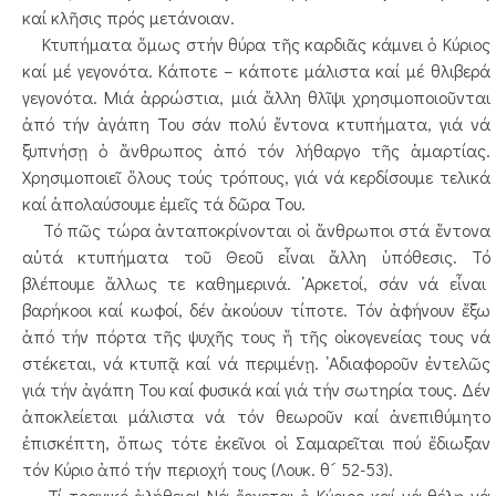
καί κλῆσις πρός μετάνοιαν.
Κτυπήματα ὅμως στήν θύρα τῆς καρδιᾶς κάμνει ὁ Κύριος
καί μέ γεγονότα. Κάποτε – κάποτε μάλιστα καί μέ θλιβερά
γεγονότα. Μιά ἀρρώστια, μιά ἄλλη θλῖψι χρησιμοποιοῦνται
ἀπό τήν ἀγάπη Του σάν πολύ ἔντονα κτυπήματα, γιά νά
ξυπνήσῃ ὁ ἄνθρωπος ἀπό τόν λήθαργο τῆς ἁμαρτίας.
Χρησιμοποιεῖ ὅλους τούς τρόπους, γιά νά κερδίσουμε τελικά
καί ἀπολαύσουμε ἐμεῖς τά δῶρα Του.
Τό πῶς τώρα ἀνταποκρίνονται οἱ ἄνθρωποι στά ἔντονα
αὐτά κτυπήματα τοῦ Θεοῦ εἶναι ἄλλη ὑπόθεσις. Τό
βλέπουμε ἄλλως τε καθημερινά. ᾿Αρκετοί, σάν νά εἶναι
βαρήκοοι καί κωφοί, δέν ἀκούουν τίποτε. Τόν ἀφήνουν ἔξω
ἀπό τήν πόρτα τῆς ψυχῆς τους ἤ τῆς οἰκογενείας τους νά
στέκεται, νά κτυπᾷ καί νά περιμένῃ. ᾿Αδιαφοροῦν ἐντελῶς
γιά τήν ἀγάπη Του καί φυσικά καί γιά τήν σωτηρία τους. Δέν
ἀποκλείεται μάλιστα νά τόν θεωροῦν καί ἀνεπιθύμητο
ἐπισκέπτη, ὅπως τότε ἐκεῖνοι οἱ Σαμαρεῖται πού ἔδιωξαν
τόν Κύριο ἀπό τήν περιοχή τους (Λουκ. θ´ 52-53).
Τί τραγικό ἀλήθεια! Νά ἔρχεται ὁ Κύριος καί νά θέλῃ νά