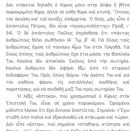
Δέν στέκεται δηλαδή ὁ Κύριος μόνο στήν ἄλφα ἤ βῆτα
συγκεκριμένη θύρα, ἀλλά σέ κάθε θύρα καί κτυπᾷ. ῞Οποιος
τόν ἀκούσῃ καί τοῦ ἀνοίξῃ, εἰσέρχεται. ῾Ο Θεός, μᾶς εἶπε ὁ
ἀπόστολος Πέτρος, δέν εἶναι «προσωπολήπτης» (Πράξ. ι´
34). ῾Ο δέ ἀπόστολος Παῦλος ἐπρόσθεσε ὅτι «πάντας
ἀνθρώπους θέλει σωθῆναι» (Α´ Τιμ. β´ 4). Γιά ὅλους τούς
ἀνθρώπους ἔχυσε τό πανάγιο Αἷμα Του στόν Γολγοθᾶ. Γιά
ὅλους ἐπίσης τούς ἀνθρώπους ἔχει ἑτοι-μάσει τήν Βασιλεία
Του. Κανένα δέν ἀποκλείει ᾿Εκεῖνος ἀπό τήν σωτηρία.
Κανένα ἄνθρωπο δέν ἀφήνει ἔξω ἀπό τό στοργικό
ἐνδιαφέρον Του. Πρός ὅλους δείχνει τήν ἀγάπη Του καί γιά
τόν καθένα φέρνει τίς κατάλληλες συνθῆκες καί
περιστάσεις, γιά νά συνδεθῇ μαζί Του πρός σωτηρίαν Του.
῾Η λέξις «ἕστηκα», πού χρησιμοποιεῖ ὁ Κύριος στήν
᾿Επιστολή Του, εἶναι σέ χρόνο παρακείμενο. ῾Ωρισμένοι
μάλιστα λέγουν ὅτι ἔχει ἔννοιαν ἐνεστῶτος. Σημαίνει· «῎Εχω
σταθῆ ἀπό παλιά καί ἐξακολουθῶ νά στέκωμαι καί τώρα».
Δέν εἶπε «ἔστην», πού σημαίνει «στάθηκα, κτύπησα καί
ἔφυγα», ἀλλ’ «ἕστηκα», γιά νά δείξῃ τό διαρκές ἐνδιαφέρον