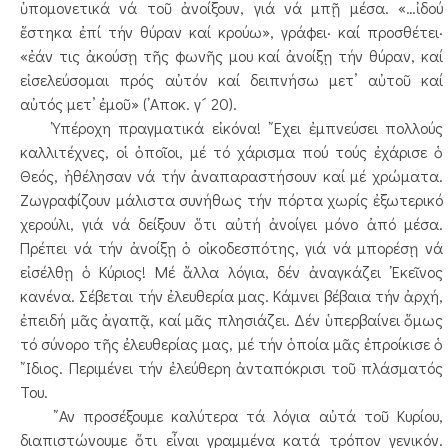
ὑπομονετικά νά τοῦ ἀνοίξουν, γιά νά μπῇ μέσα. «…ἰδού
ἕστηκα ἐπί τήν θύραν καί κρούω», γράφει· καί προσθέτει·
«ἐάν τις ἀκούσῃ τῆς φωνῆς μου καί ἀνοίξῃ τήν θύραν, καί
εἰσελεύσομαι πρός αὐτόν καί δειπνήσω μετ’ αὐτοῦ καί
αὐτός μετ’ ἐμοῦ» (᾿Αποκ. γ´ 20).
῾Υπέροχη πραγματικά εἰκόνα! ῎Εχει ἐμπνεύσει πολλούς
καλλιτέχνες, οἱ ὁποῖοι, μέ τό χάρισμα πού τούς ἐχάρισε ὁ
Θεός, ἠθέλησαν νά τήν ἀναπαραστήσουν καί μέ χρώματα.
Ζωγραφίζουν μάλιστα συνήθως τήν πόρτα χωρίς ἐξωτερικό
χερούλι, γιά νά δείξουν ὅτι αὐτή ἀνοίγει μόνο ἀπό μέσα.
Πρέπει νά τήν ἀνοίξῃ ὁ οἰκοδεσπότης, γιά νά μπορέσῃ νά
εἰσέλθῃ ὁ Κύριος! Μέ ἄλλα λόγια, δέν ἀναγκάζει ᾿Εκεῖνος
κανένα. Σέβεται τήν ἐλευθερία μας. Κάμνει βέβαια τήν ἀρχή,
ἐπειδή μᾶς ἀγαπᾷ, καί μᾶς πλησιάζει. Δέν ὑπερβαίνει ὅμως
τό σύνορο τῆς ἐλευθερίας μας, μέ τήν ὁποία μᾶς ἐπροίκισε ὁ
῎Ιδιος. Περιμένει τήν ἐλεύθερη ἀνταπόκρισι τοῦ πλάσματός
Του.
῎Αν προσέξουμε καλύτερα τά λόγια αὐτά τοῦ Κυρίου,
διαπιστώνουμε ὅτι εἶναι γραμμένα κατά τρόπον γενικόν.