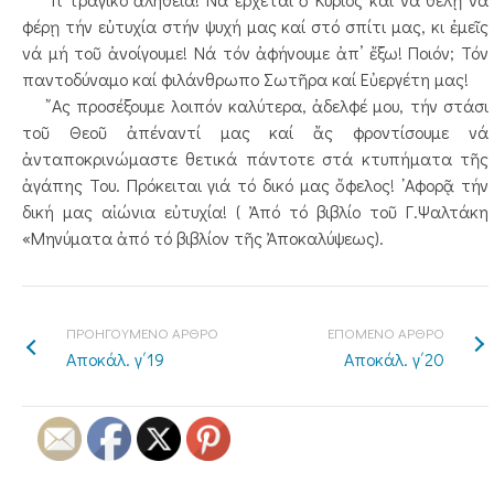
φέρῃ τήν εὐτυχία στήν ψυχή μας καί στό σπίτι μας, κι ἐμεῖς
νά μή τοῦ ἀνοίγουμε! Νά τόν ἀφήνουμε ἀπ’ ἔξω! Ποιόν; Τόν
παντοδύναμο καί φιλάνθρωπο Σωτῆρα καί Εὐεργέτη μας!
῎Ας προσέξουμε λοιπόν καλύτερα, ἀδελφέ μου, τήν στάσι
τοῦ Θεοῦ ἀπέναντί μας καί ἄς φροντίσουμε νά
ἀνταποκρινώμαστε θετικά πάντοτε στά κτυπήματα τῆς
ἀγάπης Του. Πρόκειται γιά τό δικό μας ὄφελος! ᾿Αφορᾷ τήν
δική μας αἰώνια εὐτυχία! ( Ἀπό τό βιβλίο τοῦ Γ.Ψαλτάκη
«Μηνύματα ἀπό τό βιβλίον τῆς Ἀποκαλύψεως).
ΠΡΟΗΓΟΥΜΕΝΟ ΑΡΘΡΟ
ΕΠΟΜΕΝΟ ΑΡΘΡΟ
Αποκάλ. γ΄19
Αποκάλ. γ΄20