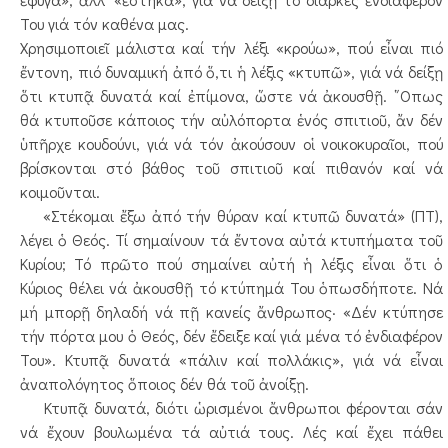
Του γιά τόν καθένα μας.
Χρησιμοποιεῖ μάλιστα καί τήν λέξι «κρούω», πού εἶναι πιό
ἔντονη, πιό δυναμική ἀπό ὅ,τι ἡ λέξις «κτυπῶ», γιά νά δείξῃ
ὅτι κτυπᾷ δυνατά καί ἐπίμονα, ὥστε νά ἀκουσθῇ. ῞Οπως
θά κτυποῦσε κάποιος τήν αὐλόπορτα ἑνός σπιτιοῦ, ἄν δέν
ὑπῆρχε κουδούνι, γιά νά τόν ἀκούσουν οἱ νοικοκυραῖοι, πού
βρίσκονται στό βάθος τοῦ σπιτιοῦ καί πιθανόν καί νά
κοιμοῦνται.
«Στέκομαι ἔξω ἀπό τήν θύραν καί κτυπῶ δυνατά» (ΠΤ),
λέγει ὁ Θεός. Τί σημαίνουν τά ἔντονα αὐτά κτυπήματα τοῦ
Κυρίου; Τό πρῶτο πού σημαίνει αὐτή ἡ λέξις εἶναι ὅτι ὁ
Κύριος θέλει νά ἀκουσθῇ τό κτύπημά Του ὁπωσδήποτε. Νά
μή μπορῇ δηλαδή νά πῇ κανείς ἄνθρωπος· «Δέν κτύπησε
τήν πόρτα μου ὁ Θεός, δέν ἔδειξε καί γιά μένα τό ἐνδιαφέρον
Του». Κτυπᾷ δυνατά «πάλιν καί πολλάκις», γιά νά εἶναι
ἀναπολόγητος ὅποιος δέν θά τοῦ ἀνοίξῃ.
Κτυπᾷ δυνατά, διότι ὡρισμένοι ἄνθρωποι φέρονται σάν
νά ἔχουν βουλωμένα τά αὐτιά τους. Λές καί ἔχει πάθει