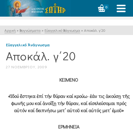
0
Αρχική
»
Ἀναγνώσματα
»
Εὐαγγελικό Ἀνάγνωσμα
»
Αποκάλ. γ΄20
Εὐαγγελικό Ἀνάγνωσμα
Αποκάλ. γ΄20
27 ΝΟΕΜΒΡΊΟΥ, 2009
ΚΕΙΜΕΝΟ
«Ἰδού ἕστηκα ἐπί τήν θύραν καί κρούω· ἐάν τις ἀκούσῃ τῆς
φωνῆς μου καί ἀνοίξῃ τήν θύραν, καί εἰσελεύσομαι πρός
αὐτόν καί δειπνήσω μετ’ αὐτοῦ καί αὐτός μετ’ ἐμοῦ»
ΕΡΜΗΝΕΙΑ