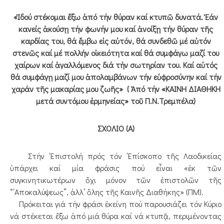
«Ἰδού στέκομαι ἔξω ἀπό τήν θύραν καί κτυπῶ δυνατά. Ἐάν
κανείς ἀκούσῃ τήν φωνήν μου καί ἀνοίξῃ τήν θύραν τῆς
καρδίας του, θά ἔμβω εἰς αὐτόν, θά συνδεθῶ μέ αὐτόν
στενῶς καί μέ πολλήν οἰκειότητα καί θά συμφάγω μαζί του
χαίρων καί ἀγαλλόμενος διά τήν σωτηρίαν του. Καί αὐτός
θά συμφάγῃ μαζί μου ἀπολαμβάνων τήν εὐφροσύνην καί τήν
χαράν τῆς μακαρίας μου ζωῆς» ( Ἀπό τήν «ΚΑΙΝΗ ΔΙΑΘΗΚΗ
μετά συντόμου ἑρμηνείας» τοῦ Π.Ν.Τρεμπέλα)
ΣΧΟΛΙΟ (Α)
Στήν ᾿Επιστολή πρός τόν ᾿Επίσκοπο τῆς Λαοδικείας
ὑπάρχει καί μία φράσις πού εἶναι «ἐκ τῶν
συγκινητικωτέρων ὄχι μόνον τῶν ἐπιστολῶν τῆς
“᾿Αποκαλύψεως”, ἀλλ’ ὅλης τῆς Καινῆς Διαθήκης» (ΠΜ).
Πρόκειται γιά τήν φράσι ἐκείνη πού παρουσιάζει τόν Κύριο
νά στέκεται ἔξω ἀπό μιά θύρα καί νά κτυπᾷ, περιμένοντας