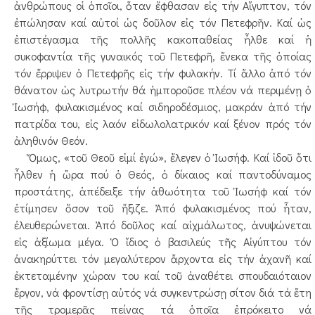
ἀνθρώπους οἱ ὁποῖοι, ὅταν ἔφθασαν εἰς τήν Αἴγυπτον, τόν
ἐπώλησαν καί αὐτοί ὡς δοῦλον εἰς τόν Πετεφρῆν. Καί ὡς
ἐπιστέγασμα τῆς πολλῆς κακοπαθείας ἦλθε καί ἡ
συκοφαντία τῆς γυναικός τοῦ Πετεφρῆ, ἕνεκα τῆς ὁποίας
τόν ἔρριψεν ὁ Πετεφρῆς εἰς τήν φυλακήν. Τί ἄλλο ἀπό τόν
θάνατον ὡς λυτρωτήν θά ἠμποροῦσε πλέον νά περιμένῃ ὁ
Ἰωσήφ, φυλακισμένος καί σιδηροδέσμιος, μακράν ἀπό τήν
πατρίδα του, εἰς λαόν εἰδωλολατρικόν καί ξένον πρός τόν
ἀληθινόν Θεόν.
Ὅμως, «τοῦ Θεοῦ εἰμί ἐγώ», ἔλεγεν ὁ Ἰωσήφ. Καί ἰδοῦ ὅτι
ἦλθεν ἡ ὥρα πού ὁ Θεός, ὁ δίκαιος καί παντοδύναμος
προστάτης, ἀπέδειξε τήν ἀθωότητα τοῦ Ἰωσήφ καί τόν
ἐτίμησεν ὅσον τοῦ ἤξιζε. Ἀπό φυλακισμένος πού ἦταν,
ἐλευθερώνεται. Ἀπό δοῦλος καί αἰχμάλωτος, ἀνυψώνεται
εἰς ἀξίωμα μέγα. Ὁ ἴδιος ὁ βασιλεύς τῆς Αἰγύπτου τόν
ἀνακηρύττει τόν μεγαλύτερον ἄρχοντα εἰς τήν ἀχανῆ καί
ἐκτεταμένην χώραν του καί τοῦ ἀναθέτει σπουδαιόταιον
ἔργον, νά φροντίσῃ αὐτός νά συγκεντρώσῃ σίτον διά τά ἕτη
τῆς τρομερᾶς πείνας τά ὁποῖα ἐπρόκειτο νά