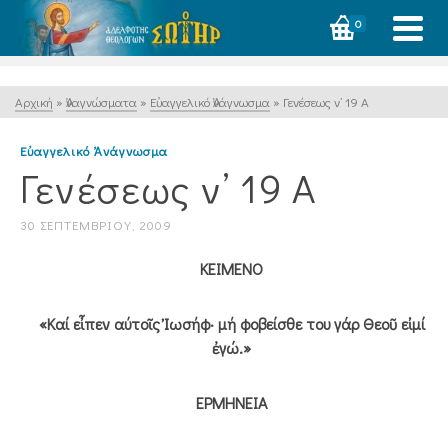
0
Αρχική
»
Ἀναγνώσματα
»
Εὐαγγελικό Ἀνάγνωσμα
»
Γενέσεως ν’ 19 Α
Εὐαγγελικό Ἀνάγνωσμα
Γενέσεως ν’ 19 Α
30 ΣΕΠΤΕΜΒΡΊΟΥ, 2009
ΚΕΙΜΕΝΟ
«Καί εἶπεν αύτοῖς Ἰωσήφ· μή φοβείσθε του γάρ Θεοῦ εἰμί
ἐγώ.»
ΕΡΜΗΝΕΙΑ