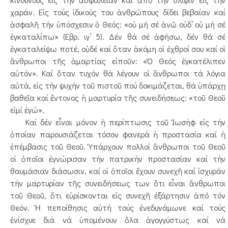
χαράν. Εἰς τούς ἰδικούς του ἀνθρώπους δίδει βεβαίαν καί
ἀσφαλῆ τήν ὑπόσχεσιν ὁ Θεός: «οὐ μή σέ ἀνῶ οὐδ’ οὐ μή σέ
ἐγκαταλίπω» (Εβρ. ιγ’ 5). Δέν θά σέ ἀφήσω, δέν θά σέ
ἐγκαταλείψω ποτέ, οὐδέ καί ὅταν ἀκόμη οἱ ἐχθροί σου καί οἱ
ἄνθρωποι τῆς ἁμαρτίας εἰποῦν: «Ὁ Θεός ἐγκατέλιπεν
αὐτόν». Καί ὅταν τυχόν θά λέγουν οἱ ἄνθρωποι τά λόγια
αὐτά, εἰς τήν ψυχήν τοῦ πιστοῦ πού δοκιμάζεται, θά ὑπάρχῃ
βαθεῖα καί ἔντονος ἡ μαρτυρία τῆς συνειδήσεως: «τοῦ Θεοῦ
εἰμί ἐγώ».
Καί δέν εἶναι μόνον ἡ περίπτωσις τοῦ Ἰωσήφ εἰς τήν
ὁποίαν παρουσιάζεται τόσον φανερά ἡ προστασία καί ἡ
ἐπέμβασις τοῦ Θεοῦ. Ὑπάρχουν πολλοί ἄνθρωποι τοῦ Θεοῦ
οἱ ὁποῖοι ἐγνώρισαν τήν πατρικήν προστασίαν καί τήν
θαυμάσιαν διάσωσιν, καί οἱ ὁποῖοι ἔχουν συνεχῆ καί ἰσχυράν
τήν μαρτυρίαν τῆς συνειδήσεως των ὅτι εἶναι ἄνθρωποι
τοῦ Θεοῦ, ὅτι εὑρίσκονται εἰς συνεχῆ ἐξάρτησιν ἀπό τόν
Θεόν. Ἡ πεποίθησις αὐτή τούς ἐνεδυνάμωνε καί τούς
ἐνίσχυε διά νά ὑπομένουν ὅλα ἀγογγύστως καί νά