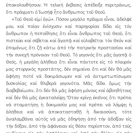
ἐπακολουθήσουν. Ἡ τελική ἔκβασις ἀπέδειξε περιτράνως,
ὅτι πράγματι ὁ Ἰωσήφ ἦτο ἄνθρωπος τοῦ Θεοῦ.
«Τοῦ Θεοῦ εἰμί ἐγώ». Πόσον μεγάλο πρᾶγμα εἶναι, ἀδελφέ
μου, καί ποίαν ἐνίσχυσιν καί παρηγορίαν δίδει εἰς τόν
ἄνθρωπον ἡ πεποίθησις ὅτι εἶναι ἄνθρωπος τοῦ Θεοῦ, ὅτι
πιστεύει καί σέβεται καί ἄγαπᾷ καί εὐλαβεῖται τόν Θεόν καί
ἑπομένως ὅτι ζῇ κάτω ἀπό τήν πατρικήν προστασίαν καί
τήν συνεχῆ πρόνοιαν τοῦ Θεοῦ. Τό γεγονός ὅτι μᾶς ἀγαπᾷ ὁ
Θεός, ἡ μεγάλη ἀλήθεια ὅτι εἶναι πάντοτε εἰς τό πλευρόν
μας στοργικός προστάτης, δέν σημαίνει ὅτι καί δέν θά μᾶς
ἀφήσῃ ποτέ νά δοκιμάσωμεν καί νά ἀντιμετωπίσωμεν
δυσκολίας καί θλιβερά γεγονότα. Μᾶς δίδει ὅμως τήν
διαβεβαίωσιν, ὅτι δέν θά μᾶς ἀφήση μόνους καί ἀβοηθήτους
καί δέν θά μᾶς ἐγκαταλείψῃ. Ὅταν κρίνῃ ἐκεῖνος ὅτι πρέπει
νά σταματήσῃ ἡ δοκιμασία μας καί πρέπει νά λάμψῃ ἡ
ἀλήθεια καί νά ἀποκατασταθῇ ἡ δικαιοσύνη, τότε
ἀναλαμβάνει αὐτός νά μᾶς ὁδηγήσῃ ἀπό τήν ἀδοξίαν εἰς
τήν δόξαν, ἀπό τήν ἀφάνειαν εἰς θέσιν περίοπτον, ἀπό τούς
κινδύνους εἰς τήν ἀσφάλειαν καί ἀπό τήν θλίψιν εἰς τήν