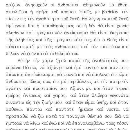
ὁρίζων, ἀνησυχοῦν οἱ ἄνθρωποι, ἀδημονοῦν τά ἔθνη,
ἀπειλεῖται ἡ εἰρήνη τοῦ κόσμου; Ἡμεῖς, μέ βαθεῖαν τήν
πίστιν εἰς τήν ἀγαθότητα τοῦ Θεοῦ, θά λέγωμεν «τοῦ Θεοῦ
εἰμί ἐγώ». Καί ἡ πεποίθησίς μας αὐτή δέν θά εἶναι χωρίς
ἀληθινόν καί πραγματικόν ἀντίκρυσμα θά εἶναι ἔκφρασις
τῆς ἀληθείας καί τῆς πραγματικότητος, ὅτι ὁ Θεός εἶναι
πάντοτε μαζί μέ τούς ἀνθρώπους πού τόν πιστεύουν καί
θέλουν νά ζοῦν κατά τό θέλημά του.
Αὐτήν τήν χάριν ζητῶ παρά τῆς ἀγαθότητάς σου,
οὐράνιε Πάτερ, νά ἀξιώνῃς καί ἐμέ παντοῦ καί πάντοτε,
ὅπου καί ἄν εὑρίσκωμαι, νά φρονῶ καί νά ὁμολογῶ ὅτι εἶμαι
ἄνθρωπος ἰδικός σου, ὅτι μέ περιβάλλεις μέ τήν πατρικήν
ἀγάπην καί προστασίαν σου. Ἀξίωνέ με, καί ὅταν περνῶ
ἡμέρας ἀνέσεως καί χαράς, καί ὅταν θλιβερά γεγονότα
συναντῶ εἰς τήν ζωήν μου, καί ὅταν εἶμαι ὑγιής, καί ὅταν
ἀσθενῶ, παντοῦ καί πάντοτε, ἡμέραν καί νύκτα, νά
προσπαθῶ νά ζῶ κατά τό πανάγιον θέλημά σου, διά νά
ἠμπορῶ νά λέγω καί ἐγώ καί νά ἐπαναλαμβάνω τούς τόσον
ἐνθαρρυντικούς καί χαροποιούς λόγους: «τοῦ Θεοῦ εἰμί ἐγώ».