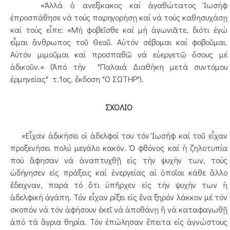
«Ἀλλά ὁ ανεξίκακος καί ἀγαθώτατος Ἰωσήφ
ἐπροσπάθησε νά τούς παρηγορήσῃ καί νά τούς καθησυχάσῃ
καί τούς εἶπε: «Μή φοβεῖσθε καί μή ἀγωνιᾶτε, διότι ἐγώ
εἶμαι ἄνθρωπος τοῦ Θεοῦ. Αὐτόν σέβομαι καί φοβοῦμαι.
Αύτόν μιμοῦμαι καί προσπαθῶ νά εὐεργετῶ ὅσους μέ
ἀδικοῦν.» (Ἀπό τήν "Παλαιά Διαθήκη μετά συντόμου
ἑρμηνείας" τ.1ος, ἔκδοση "Ο ΣΩΤΗΡ").
ΣΧΟΛΙΟ
«Εἶχαν ἀδικήσει οἱ ἀδελφοί του τόν Ἰωσήφ καί τοῦ εἶχαν
προξενήσει πολύ μεγάλο κακόν. Ὁ φθόνος καί ἡ ζηλοτυπία
πού ἄφησαν νά ἀναπτυχθῇ εἰς τήν ψυχήν των, τούς
ὡδήγησεν εἰς πράξεις καί ἐνεργείας αἱ ὁποῖαι κάθε ἄλλο
ἔδειχναν, παρά τό ὅτι ὑπῆρχεν εἰς τήν ψυχήν των ἡ
ἀδελφική ἀγάπη. Τόν εἶχαν ρίξει εἰς ἕνα ξηρόν λάκκον μέ τόν
σκοπόν νά τόν ἀφήσουν ἐκεῖ νά ἀποθάνῃ ἤ νά καταφαγωθῇ
ἀπό τά ἄγρια θηρία. Τόν ἐπώλησαν ἔπειτα εἰς ἀγνώστους