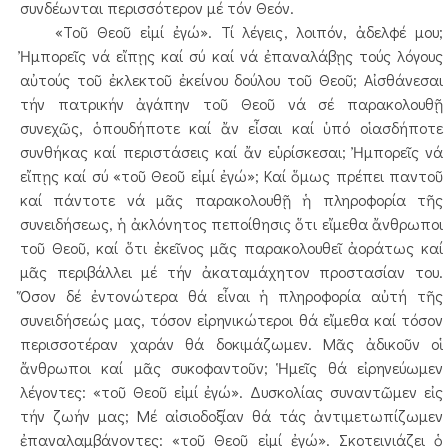
συνδέωνται περισσότερον μέ τόν Θεόν.
«Τοῦ Θεοῦ εἰμί ἐγώ». Τί λέγεις, λοιπόν, ἀδελφέ μου;
Ἠμπορεῖς νά εἴπῃς καί σύ καί νά ἐπαναλάβῃς τούς λόγους
αὐτούς τοῦ ἐκλεκτοῦ ἐκείνου δούλου τοῦ Θεοῦ; Αἰσθάνεσαι
τήν πατρικήν ἀγάπην τοῦ Θεοῦ νά σέ παρακολουθῇ
συνεχῶς, ὁπουδήποτε καί ἄν εἶσαι καί ὑπό οἱασδήποτε
συνθήκας καί περιστάσεις καί ἄν εὑρίσκεσαι; Ἠμπορεῖς νά
εἴπῃς καί σύ «τοῦ Θεοῦ εἰμί ἐγώ»; Καί ὅμως πρέπει παντοῦ
καί πάντοτε νά μᾶς παρακολουθῇ ἡ πληροφορία τῆς
συνειδήσεως, ἡ ἀκλόνητος πεποίθησις ὅτι εἴμεθα ἄνθρωποι
τοῦ Θεοῦ, καί ὅτι ἐκεῖνος μᾶς παρακολουθεῖ ἀοράτως καί
μᾶς περιβάλλει μέ τήν ἀκαταμάχητον προστασίαν του.
Ὅσον δέ ἐντονώτερα θά εἶναι ἡ πληροφορία αὐτή τῆς
συνειδήσεώς μας, τόσον εἰρηνικώτεροι θά εἴμεθα καί τόσον
περισσοτέραν χαράν θά δοκιμάζωμεν. Μᾶς ἀδικοῦν οἱ
ἄνθρωποι καί μᾶς συκοφαντοῦν; Ἡμεῖς θά εἰρηνεύωμεν
λέγοντες: «τοῦ Θεοῦ εἰμί ἐγώ». Δυσκολίας συναντῶμεν εἰς
τήν ζωήν μας; Μέ αἰσιοδοξίαν θά τάς ἀντιμετωπίζωμεν
ἐπαναλαμβάνοντες: «τοῦ Θεοῦ εἰμί ἐγώ». Σκοτεινιάζει ὁ