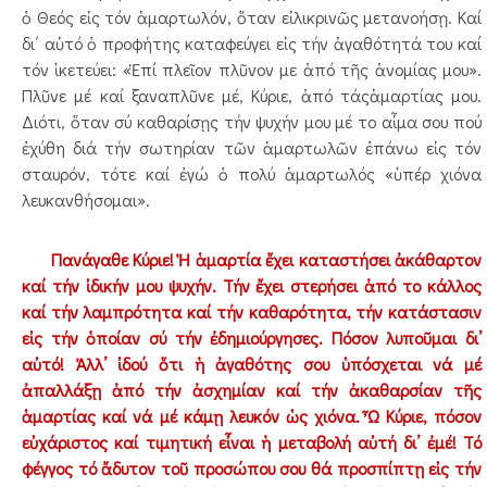
ὁ Θεός εἰς τόν ἁμαρτωλόν, ὅταν εἰλικρινῶς μετανοήσῃ. Καί
δι΄ αὐτό ὁ προφήτης καταφεύγει εἰς τήν ἀγαθότητά του καί
τόν ἱκετεύει: «Ἐπί πλεῖον πλῦνον με ἀπό τῆς ἀνομίας μου».
Πλῦνε μέ καί ξαναπλῦνε μέ, Κύριε, ἀπό τάςἁμαρτίας μου.
Διότι, ὅταν σύ καθαρίσῃς τήν ψυχήν μου μέ το αἷμα σου πού
ἐχύθη διά τήν σωτηρίαν τῶν ἁμαρτωλῶν ἐπάνω εἰς τόν
σταυρόν, τότε καί ἐγώ ὁ πολύ ἁμαρτωλός «ὑπέρ χιόνα
λευκανθήσομαι».
Πανάγαθε Κύριε! Ἡ ἁμαρτία ἔχει καταστήσει ἀκάθαρτον
καί τήν ἰδικήν μου ψυχήν. Τήν ἔχει στερήσει ἀπό το κάλλος
καί τήν λαμπρότητα καί τήν καθαρότητα, τήν κατάστασιν
εἰς τήν ὁποίαν σύ τήν ἐδημιούργησες. Πόσον λυποῦμαι δι’
αὐτό! Ἀλλ’ ἰδού ὅτι ἡ ἀγαθότης σου ὑπόσχεται νά μέ
ἀπαλλάξῃ ἀπό τήν ἀσχημίαν καί τήν ἀκαθαρσίαν τῆς
ἁμαρτίας καί νά μέ κάμῃ λευκόν ὡς χιόνα. Ὦ Κύριε, πόσον
εὐχάριστος καί τιμητική εἶναι ἡ μεταβολή αὐτή δι’ ἐμέ! Τό
φέγγος τό ἄδυτον τοῦ προσώπου σου θά προσπίπτῃ εἰς τήν