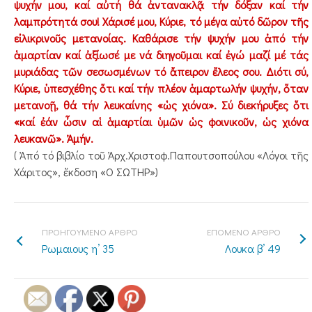
ψυχήν μου, καί αὐτή θά ἀντανακλᾷ τήν δόξαν καί τήν
λαμπρότητά σου! Χάρισέ μου, Κύριε, τό μέγα αὐτό δῶρον τῆς
εἰλικρινοῦς μετανοίας. Καθάρισε τήν ψυχήν μου ἀπό τήν
ἁμαρτίαν καί ἀξίωσέ με νά διηγοῦμαι καί ἐγώ μαζί μέ τάς
μυριάδας τῶν σεσωσμένων τό ἄπειρον ἔλεος σου. Διότι σύ,
Κύριε, ὑπεσχέθης ὅτι καί τήν πλέον ἁμαρτωλήν ψυχήν, ὅταν
μετανοῇ, θά τήν λευκαίνης «ὡς χιόνα». Σύ διεκήρυξες ὅτι
«καί ἐάν ὦσιν αἱ ἁμαρτίαι ὑμῶν ὡς φοινικοῦν, ὡς χιόνα
λευκανῶ». Ἀμήν.
( Ἀπό τό βιβλίο τοῦ Ἀρχ.Χριστοφ.Παπουτσοπούλου «Λόγοι τῆς
Χάριτος», ἔκδοση «Ο ΣΩΤΗΡ»)
ΠΡΟΗΓΟΥΜΕΝΟ ΑΡΘΡΟ
ΕΠΟΜΕΝΟ ΑΡΘΡΟ
Ρωμαιους η’ 35
Λουκα β’ 49