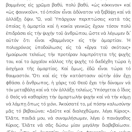
βαμμένος εἰς χρῶμα βαθύ, πολύ βαθύ, «ὡς κόκκινον» καί
«ὡς φοινικοῦν», τό ὁποῖον εἶναι ἀδύνατον νά ξεβάψῃ καί νά
ἀλλάξῃ ὅψιν. Ὦ, ναί! Ὑπάρχουν περιπτώσεις κατά τάς
ὁποίας ἡ ἁμαρτία καί ἡ κακία γενικῶς ἔχουν τόσον πολύ
ἐπιδράσει εἰς τήν ψυχήν τοῦ ἀνθρώπου, ὥστε νά λέγωμεν δι’
αὐτόν ὅτι εἶναι «βαμμένος» εἰς τήν ἁμαρτίαν. Ἡ
πολυχρόνιος ὑποδούλωσις εἰς τά «ἔργα τοῦ σκότους»
ἠμαύρωσε τελείως τήν προτέραν λαμπρότητα τῆς ψυχῆς
του, καί το ἀρχαῖον κάλλος τῆς ψυχῆς τό διεδέχθη τώρα ἡ
ἀσχήμια τῆς ἁμαρτίας. Καί ὅμως, ἐδῶ εἶναι τώρα τό
θαυμαστόν. Ὅτι καί εἰς τήν κατάστασιν αὐτήν ἐάν ἔχῃ
φθάσει ὁ ἄνθρωπος, ἡ χάρις τοῦ Θεοῦ ἔχει τήν δύναμιν νά
τόν μεταβάλῃ καί νά τόν ἀλλάξῃ τελείως. Ὑπόσχεται ὁ ἴδιος
ὁ Θεός νά καθαρίσῃ τήν ἁμαρτωλήν ψυχήν καί νά τήν κάμῃ
νά λάμπῃ ὅπως τό χιόνι. Ἀκούσατέ το, μέ πόσην καλωσύνην
μᾶς τό βεβαιώνει: «Δεῦτε καί διαλεχθῶμεν, λέγει Κύριος».
Ἐλᾶτε, παιδιά μου, νά συνομιλήσωμεν, λέγει ὁ πανάγαθος
Κύριος. Ἐλᾶτε νά σᾶς δώσω μίαν μεγάλην διαβεβαίωσιν.
«Ἐάν ὦσιν αἱ ἁμαρτίαι ὑμῶν ὡς φοινικοῦν, ὡς χιόνα