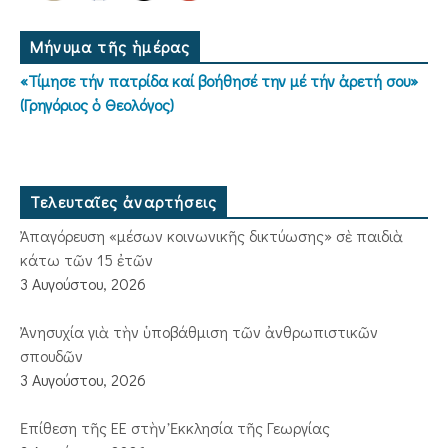
Μήνυμα τῆς ἡμέρας
«Τίμησε τήν πατρίδα καί βοήθησέ την μέ τήν ἀρετή σου»
(Γρηγόριος ὁ Θεολόγος)
Τελευταῖες ἀναρτήσεις
Ἀπαγόρευση «μέσων κοινωνικῆς δικτύωσης» σὲ παιδιὰ
κάτω τῶν 15 ἐτῶν
3 Αυγούστου, 2026
Ἀνησυχία γιὰ τὴν ὑποβάθμιση τῶν ἀνθρωπιστικῶν
σπουδῶν
3 Αυγούστου, 2026
Ἐπίθεση τῆς ΕΕ στὴν Ἐκκλησία τῆς Γεωργίας