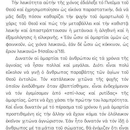
Τήν λευκότητα αὐτήν τῆς χιόνος ἐδιάλεξε τό Πνεῦμα τοῦ
Θεοῦ καί ἐχρησιμοποίησεν ὡς εἰκόνα παραστατικήν, διά νά
μᾶς δείξη πόσον καθαρίζει τήν ψυχήν τοῦ ἁμαρτωλοῦ ἡ
χάρις τοῦ Θεοῦ καί πώς τήν μεταβάλλει καί τήν καθιστᾷ
λευκήν καί ἀπαστράπτουσαν ἡ μετάνοια ἡ ἀληθινή καί ἡ
ἐξομολόγησις ἡ εἰλικρινῆς. « Ἐάν ὦσιν αἱ ἁμαρτίαι ὑμῶν ὡς
φοινικοῦν, ὡς χιόνα λευκανῶ, ἐάν δέ ὦσιν ὡς κόκκινον, ὡς
ἔριον λευκανῶ» (Ἡσαῒου α’18).
Δυνατόν αἱ ἁμαρτίαι τοῦ ἀνθρώπου εἰς τά χρόνια τῆς
ἀγνοίας νά ἦσαν πολλαί καί μεγάλαι. Διότι εἶναι πολύ
εὔκολον νά γινῇ ὁ ἄνθρωπος παραβάτης τῶν ἁγίων τοῦ
Θεοῦ ἐντολῶν. Τόν κατάλευκον χιτῶνα τῆς ψυχῆς τόν
ὁποῖον ἐνεδύθημεν ὅταν ἐβαπτίσθημεν, εἶναι ἐνδεχόμενον
νά τόν ἐγεμίσαμεν ἀπό «σπί¬λους καί ρυτίδας» τῆς
ἁμαρτίας, ὥστε νά ἔχῃ χάσει τήν πρώτην του λαμπρότητα.
Καί εἶναι δυνατόν μέ τό πέρασμα τοῦ χρόνου ἡ μιά ἁμαρτία
προστιθεμένη εἰς τήν ἄλλην νά ἔχουν κάμει τόν ὁλόλευκον
ἐκεῖνον χιτώνα ἀγνώριστον. Ἐάν ἦτο δυνατόν νά τόν ἰδῇ ὁ
ἄνθρωπος μέ τα μάτια τοῦ σώματος, θά ἐνόμιζεν ὅτι εἶναι