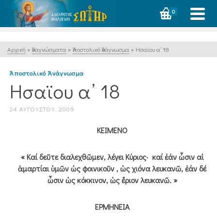
0
Αρχική
»
Ἀναγνώσματα
»
Ἀποστολικό Ἀνάγνωσμα
»
Ησαϊου α’ 18
Ἀποστολικό Ἀνάγνωσμα
Ησαϊου α’ 18
24 ΑΥΓΟΎΣΤΟΥ, 2009
ΚΕΙΜΕΝΟ
« Καί δεῦτε διαλεχθῶμεν, λέγει Κύριος· καί ἐάν ὦσιν αἱ
ἁμαρτίαι ὑμῶν ὡς φοινικοῦν , ὡς χιόνα λευκανῶ, ἐάν δέ
ὦσιν ὡς κόκκινον, ὡς ἔριον λευκανῶ. »
ΕΡΜΗΝΕΙΑ