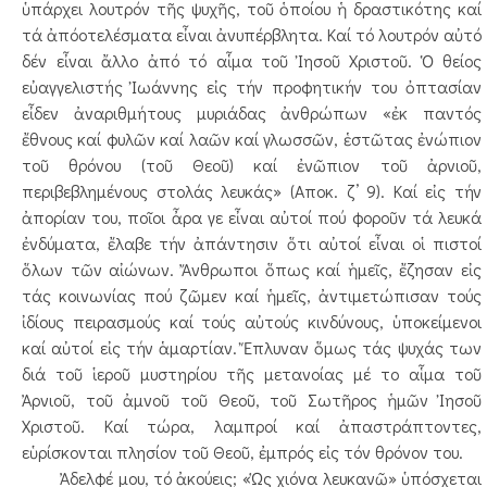
ὑπάρχει λουτρόν τῆς ψυχῆς, τοῦ ὁποίου ἡ δραστικότης καί
τά ἀπόοτελέσματα εἶναι ἀνυπέρβλητα. Καί τό λουτρόν αὐτό
δέν εἶναι ἄλλο ἀπό τό αἷμα τοῦ Ἰησοῦ Χριστοῦ. Ὁ θείος
εὐαγγελιστής Ἰωάννης εἰς τήν προφητικήν του ὀπτασίαν
εἶδεν ἀναριθμήτους μυριάδας ἀνθρώπων «ἐκ παντός
ἔθνους καί φυλῶν καί λαῶν καί γλωσσῶν, ἑστῶτας ἐνώπιον
τοῦ θρόνου (τοῦ Θεοῦ) καί ἐνῶπιον τοῦ ἀρνιοῦ,
περιβεβλημένους στολάς λευκάς» (Αποκ. ζ’ 9). Καί εἰς τήν
ἀπορίαν του, ποῖοι ἆρα γε εἶναι αὐτοί πού φοροῦν τά λευκά
ἐνδύματα, ἔλαβε τήν ἀπάντησιν ὅτι αὐτοί εἶναι οἱ πιστοί
ὅλων τῶν αἰώνων. Ἄνθρωποι ὅπως καί ἡμεῖς, ἔζησαν εἰς
τάς κοινωνίας πού ζῶμεν καί ἡμεῖς, ἀντιμετώπισαν τούς
ἰδίους πειρασμούς καί τούς αὐτούς κινδύνους, ὑποκείμενοι
καί αὐτοί εἰς τήν ἁμαρτίαν. Ἔπλυναν ὅμως τάς ψυχάς των
διά τοῦ ἱεροῦ μυστηρίου τῆς μετανοίας μέ το αἷμα τοῦ
Ἀρνιοῦ, τοῦ ἀμνοῦ τοῦ Θεοῦ, τοῦ Σωτῆρος ἡμῶν Ἰησοῦ
Χριστοῦ. Καί τώρα, λαμπροί καί ἀπαστράπτοντες,
εὑρίσκονται πλησίον τοῦ Θεοῦ, ἐμπρός εἰς τόν θρόνον του.
Ἀδελφέ μου, τό ἀκούεις; «Ὡς χιόνα λευκανῶ» ὑπόσχεται