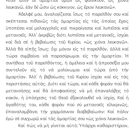
λευκανῶ, ἐάν δέ ὦσιν ὡς κόκκινον, ὡς ἔριον λευκανῶ».
Ἀδελφέ μου, ἀναλογίζεσαι ἴσως τό παρελθόν σου καί
σκέπτεσαι πιθανῶς τάς ἁμαρτίας εἰς τάς ὁποίας ἔχεις
ὑποπέσει καί μελαγχολεῖς καί πικραίνεσαι καί λυπεῖσαι καί
μετανοεῖς. Ἀλλ’ ἀκριβῶς διότι λυπεῖσαι καί μετανοεῖς, ἰσχύει
καί διά σέ ἡ βεβαίωσις τοῦ Κυρίου, «ὡς χιόνα λευκανῶ».
Ἀλλά θά εἰπῇς ἴσως: ὄχι μόνον εἰς τό παρελθόν, ἀλλά καί
τώρα συμβαίνει νά παρασύρωμαι εἰς τήν ἁμαρτίαν. Ἡ
συνήθεια τοῦ παρελθόντος, ἡ ἀμέλεια καί ἡ ἀπροσεξία μου
συντελοῦν εἰς τό νά μολύνωμαι καί τώρα ἀπό τήν
ἁμαρτίαν. Ἀλλ’ ἡ βεβαίωσις τοῦ Κυρίου ἰσχύει καί εἰς τάς
περιστάσεις αὐτάς. Διότι καί τώρα, καί κάθε φοράν πού θά
μετανοήσῃς καί θά ἀποφασίσῃς νά μή ἐπαναλάβῃς τό
κακόν, ἡ ὑπόσχεσις τοῦ Θεοῦ ἐξακολουθεῖ νά ἰσχύῃ. Καί ἡ
ἀγαθότης του, κάθε φοράν πού σύ μετανοεῖς εἰλικρινῶς,
ἐπαναλαμβάνει τήν χαρμόσυνον διαβεβαίωσιν: Καί πάλιν
ἐγώ σέ συγχωρῶ καί τάς ἁμαρτίας σου «ὡς χιόνα λευκανῶ».
Καί πώς νά μή γίνεται αὐτό; Ὑπάρχει καθαριστήριον,