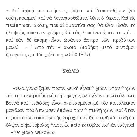
« Καί ἀφοῦ μετανοήσετε, ἐλᾶτε νά διακασθῶμεν (νά
συζητήσωμεν) καί νά λογαριασθῶμεν, λέγει ὁ Κύριος. Καί εἰς
περίπτωσιν ἀκόμη, πού αἰ ἁμαρτίαι σας θά εἶναι ὡσάν τό
ἐλαφρῶς κόκκινον χρῶμα, θά τάς λευκάνω ὡσάν το χιόνι·
καί ἐάν δέ ἀκόμη εἶναι ὡσάντο ἄσπρο τῶν προβάτων
μαλλί » ( Ἀπό τήν «Παλαιά Διαθήκη μετά συντόμου
ἑρμηνείας», τ.16ος, ἔκδοση «Ο ΣΩΤΗΡ»)
ΣΧΟΛΙΟ
«Ὅλοι γνωρίζομεν πόσον λευκή εἶναι ἡ χιών. Ὅταν ἡ χιών
πίπτη πυκνή καί καλύπτη τήν γῆν, ὅλα γίνονται κατάλευκα.
Βουνά καί πεδιάδες εἶναι σκεπασμένοι μέ τόν κατάλευκον
μανδύαν πού ἅπλωσεν ἐπάνω των ἡ πυκνή χιών. Καί ὅταν
εἰς κάποιαν διακοπήν τῆς βαρυχειμωνιᾶς συμβῆ νά φανῆ ἐπ’
ὀλίγον ὁ φωτοβόλος ἥλιος, ὦ, ποία ἐκτυφλωτική ἀνταύγεια!
« Ὡς χιόνα λευκανῶ»