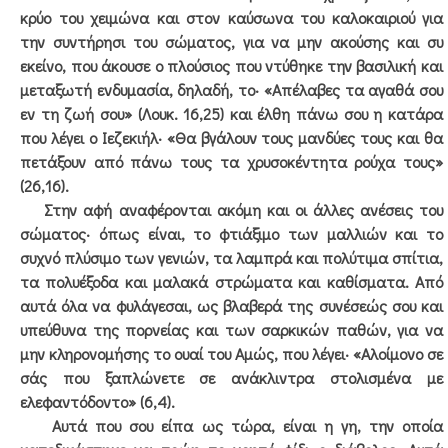
κρύο του χειμώνα και στον καύσωνα του καλοκαιριού για
την συντήρησι του σώματος, για να μην ακούσης και συ
εκείνο, που άκουσε ο πλούσιος που ντύθηκε την βασιλική και
μεταξωτή ενδυμασία, δηλαδή, το· «Απέλαβες τα αγαθά σου
εν τη ζωή σου» (Λουκ. 16,25) και έλθη πάνω σου η κατάρα
που λέγει ο Ιεζεκιήλ· «Θα βγάλουν τους μανδύες τους και θα
πετάξουν από πάνω τους τα χρυσοκέντητα ρούχα τους»
(26,16).
Στην αφή αναφέρονται ακόμη και οι άλλες ανέσεις του
σώματος· όπως είναι, το φτιάξιμο των μαλλιών και το
συχνό πλύσιμο των γενιών, τα λαμπρά και πολύτιμα σπίτια,
τα πολυέξοδα και μαλακά στρώματα και καθίσματα. Από
αυτά όλα να φυλάγεσαι, ως βλαβερά της συνέσεώς σου και
υπεύθυνα της πορνείας και των σαρκικών παθών, για να
μην κληρονομήσης το ουαί του Αμώς, που λέγει· «Αλοίμονο σε
σάς που ξαπλώνετε σε ανάκλιντρα στολισμένα με
ελεφαντόδοντο» (6,4).
Αυτά που σου είπα ως τώρα, είναι η γη, την οποία