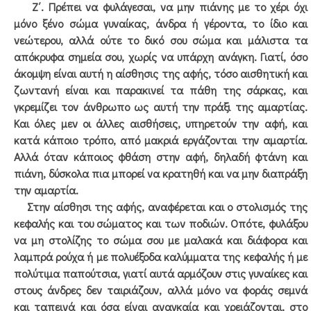
Ζ΄. Πρέπει να φυλάγεσαι, να μην πιάνης με το χέρι όχι
μόνο ξένο σώμα γυναίκας, άνδρα ή γέροντα, το ίδιο και
νεώτερου, αλλά ούτε το δικό σου σώμα και μάλιστα τα
απόκρυφα σημεία σου, χωρίς να υπάρχη ανάγκη. Γιατί, όσο
άκομψη είναι αυτή η αίσθησις της αφής, τόσο αισθητική και
ζωντανή είναι και παρακινεί τα πάθη της σάρκας, και
γκρεμίζει τον άνθρωπο ως αυτή την πράξι της αμαρτίας.
Και όλες μεν οι άλλες αισθήσεις, υπηρετούν την αφή, και
κατά κάποιο τρόπο, από μακριά εργάζονται την αμαρτία.
Αλλά όταν κάποιος φθάση στην αφή, δηλαδή φτάνη και
πιάνη, δύσκολα πια μπορεί να κρατηθή και να μην διαπράξη
την αμαρτία.
Στην αίσθησι της αφής, αναφέρεται και ο στολισμός της
κεφαλής και του σώματος και των ποδιών. Οπότε, φυλάξου
να μη στολίζης το σώμα σου με μαλακά και διάφορα και
λαμπρά ρούχα ή με πολυέξοδα καλύμματα της κεφαλής ή με
πολύτιμα παπούτσια, γιατί αυτά αρμόζουν στις γυναίκες και
στους άνδρες δεν ταιριάζουν, αλλά μόνο να φοράς σεμνά
και ταπεινά και όσα είναι αναγκαία και χρειάζονται, στο