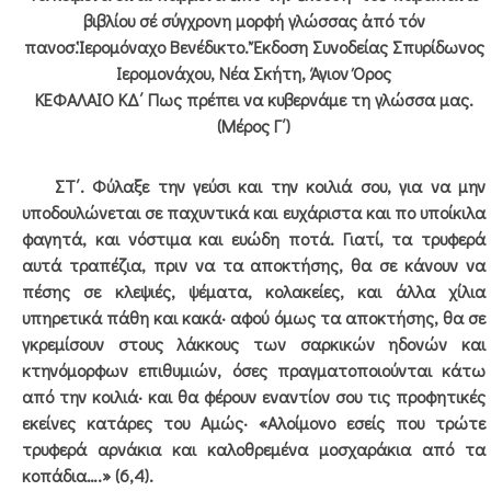
βιβλίου σέ σύγχρονη μορφή γλώσσας ἀπό τόν
πανοσ.Ἱερομόναχο Βενέδικτο. Ἔκδοση Συνοδείας Σπυρίδωνος
Ιερομονάχου, Νέα Σκήτη, Άγιον Όρος
ΚΕΦΑΛΑΙΟ ΚΔ΄ Πως πρέπει να κυβερνάμε τη γλώσσα μας.
(Μέρος Γ΄)
ΣΤ΄. Φύλαξε την γεύσι και την κοιλιά σου, για να μην
υποδουλώνεται σε παχυντικά και ευχάριστα και πο υποίκιλα
φαγητά, και νόστιμα και ευώδη ποτά. Γιατί, τα τρυφερά
αυτά τραπέζια, πριν να τα αποκτήσης, θα σε κάνουν να
πέσης σε κλεψιές, ψέματα, κολακείες, και άλλα χίλια
υπηρετικά πάθη και κακά· αφού όμως τα αποκτήσης, θα σε
γκρεμίσουν στους λάκκους των σαρκικών ηδονών και
κτηνόμορφων επιθυμιών, όσες πραγματοποιούνται κάτω
από την κοιλιά· και θα φέρουν εναντίον σου τις προφητικές
εκείνες κατάρες του Αμώς· «Αλοίμονο εσείς που τρώτε
τρυφερά αρνάκια και καλοθρεμένα μοσχαράκια από τα
κοπάδια….» (6,4).