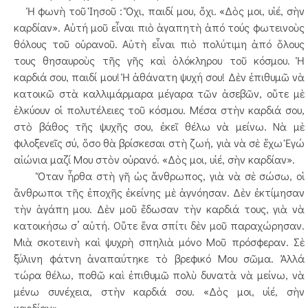
Ἡ φωνὴ τοῦ Ἰησοῦ : Ὄχι, παιδί μου, ὄχι. «Δὸς μοι, υἱέ, σὴν
καρδίαν». Αὐτή μοῦ εἶναι πιὸ ἀγαπητὴ ἀπό τούς φωτεινοὺς
θόλους τοῦ οὐρανοῦ. Αὐτὴ εἶναι πιὸ πολύτιμη ἀπό ὅλους
τους θησαυροὺς τῆς γῆς καὶ ὁλόκληρου τοῦ κόσμου. Ἡ
καρδιά σου, παιδί μου! Ἡ ἀθάνατη ψυχή σου! Δὲν ἐπιθυμῶ νὰ
κατοικῶ στὰ καλλιμάρμαρα μέγαρα τῶν ἀσεβῶν, οὔτε μὲ
ἑλκύουν οἱ πολυτέλειες τοῦ κόσμου. Μέσα στὴν καρδιά σου,
στὸ βάθος τῆς ψυχῆς σου, ἐκεῖ θέλω νὰ μείνω. Νὰ μὲ
φιλοξενεῖς σύ, ὅσο θὰ βρίσκεσαι στὴ ζωή, γιὰ νὰ σὲ ἔχω Ἐγώ
αἰώνια μαζί Μου στὸν οὐρανό. «Δὸς μοι, υἱέ, σὴν καρδίαν».
Ὅταν ἦρθα στὴ γῆ ὡς ἄνθρωπος, γιὰ νὰ σὲ σώσω, οἱ
ἄνθρωποι τῆς ἐποχῆς ἐκείνης μὲ ἀγνόησαν. Δὲν ἐκτίμησαν
τὴν ἀγάπη μου. Δὲν μοῦ ἔδωσαν τὴν καρδιά τους, γιὰ νὰ
κατοικήσω σ’ αὐτή. Οὔτε ἕνα σπίτι δὲν μοῦ παραχώρησαν.
Μιὰ σκοτεινὴ καὶ ψυχρὴ σπηλιὰ μόνο Μοῦ πρόσφεραν. Σὲ
ξύλινη φάτνη ἀναπαύτηκε τὸ βρεφικό Μου σῶμα. Ἀλλά
τώρα θέλω, ποθῶ καὶ ἐπιθυμῶ πολὺ δυνατὰ νὰ μείνω, νὰ
μένω συνέχεια, στὴν καρδιά σου. «Δὸς μοι, υἱέ, σὴν
καρδίαν».