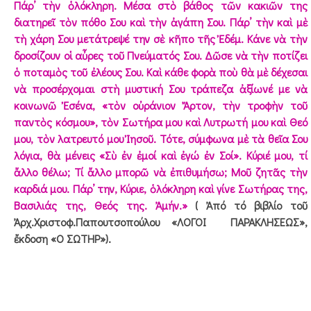
Πάρ’ τὴν ὁλόκληρη. Μέσα στὸ βάθος τῶν κακιῶν της
διατηρεῖ τὸν πόθο Σου καὶ τὴν ἀγάπη Σου. Πάρ’ τὴν καὶ μὲ
τὴ χάρη Σου μετάτρεψέ την σὲ κῆπο τῆς Ἐδέμ. Κάνε νὰ τὴν
δροσίζουν οἱ αὖρες τοῦ Πνεύματός Σου. Δῶσε νὰ τὴν ποτίζει
ὁ ποταμὸς τοῦ ἐλέους Σου. Καὶ κάθε φορὰ ποὺ θὰ μὲ δέχεσαι
νὰ προσέρχομαι στὴ μυστική Σου τράπεζα ἀξίωνέ με νὰ
κοινωνῶ Ἐσένα, «τὸν οὐράνιον Ἄρτον, τὴν τροφὴν τοῦ
παντὸς κόσμου», τὸν Σωτήρα μου καὶ Λυτρωτή μου καὶ Θεό
μου, τὸν λατρευτό μου Ἰησοῦ. Τότε, σύμφωνα μὲ τὰ θεῖα Σου
λόγια, θὰ μένεις «Σὺ ἐν ἐμοί καὶ ἐγώ ἐν Σοί». Κύριέ μου, τί
ἄλλο θέλω; Τί ἄλλο μπορῶ νὰ ἐπιθυμήσω; Μοῦ ζητᾶς τὴν
καρδιά μου. Πάρ’ την, Κύριε, ὁλόκληρη καὶ γίνε Σωτήρας της,
Βασιλιάς της, Θεός της. Ἀμήν.»
( Ἀπό τό βιβλίο τοῦ
Ἀρχ.Χριστοφ.Παπουτσοπούλου «ΛΟΓΟΙ ΠΑΡΑΚΛΗΣΕΩΣ»,
ἔκδοση «Ο ΣΩΤΗΡ»).