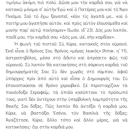
τιμήσω ἀκόμη πιὸ πολύ. Δῶσε μου τὴν καρδιά σου, γιὰ νὰ
κατοικῶ μόνιμα σ’ αὐτὴν Ἐγώ καὶ ὁ Πατέρας μου καὶ τὸ Ἅγιο
Πνεῦμα. Σοῦ τὸ ἔχω ξαναπεῖ, «ἐὰν τὶς ἀγαπᾶ με… καὶ ὁ
πατήρ μου ἀγαπήσει αὐτόν, καὶ πρὸς αὐτὸν ἐλευσόμεθα καὶ
μονὴν παρ’ αὐτῷ ποιήσομεν» (Ἰωάν. ιδ’ 23). Δός μου λοιπόν,
παιδί μου, τὴν καρδιά σου. «Δὸς μοι, υἱέ, σὴν καρδίαν».
Ἡ φωνὴ τοῦ πιστοῦ: Σύ, Κύριε, κατοικεῖς στὸν οὐρανό.
Ἐκεῖ εἶναι ὁ θρόνος Σου, θρόνος «μέγας λευκός» (Ἀποκ. η’ 11),
ἀστραπηβόλος, μέσα στὸ ἄδυτο καὶ ἀπρόσιτο φῶς τοῦ
οὐρανοῦ. Σὺ λοιπὸν θὰ κατοικήσεις στὴ σάρκινη καρδιὰ τοῦ
δημιουργήματός Σου; Σὺ δὲν χωρᾶς στὸ σύμπαν, ἀφοῦ
ὑπάρχεις πρὶν ἀπὸ αὐτὸ καὶ εἶσαι ὁ Δημιουργός του. Σὺ
ἐπαναπαύεσαι σὲ θρόνο χερουβικό. Σὲ περιστοιχίζουν τὰ
πανένδοξα Σεραφείμ, τὰ ὁποῖα καλύπτουν τὸ πρόσωπό
τους, γιατί δὲν ἀντέχουν στὴν ὑπερβολικὴ λαμπρότητα τῆς
θεικῆς Σου δόξας. Πῶς λοιπὸν θὰ ἀντέξει ἡ καρδιά μου,
Κύριε, νὰ βαστάξει Ἐσένα, τὸν Βασιλιὰ τῆς δόξας;
Ἀναζήτησε, Κύριε, ἄλλο τόπο καὶ ἄλλο μέρος, γιὰ νὰ
κατοικήσεις· ὄχι στὴν καρδιά μου.