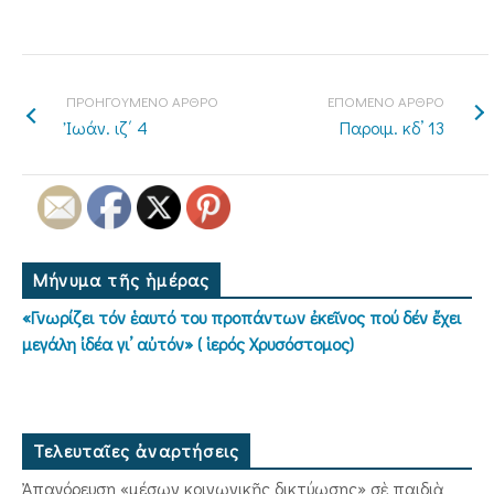
ΠΡΟΗΓΟΥΜΕΝΟ ΑΡΘΡΟ
ΕΠΟΜΕΝΟ ΑΡΘΡΟ
Ἰωάν. ιζ΄ 4
Παροιμ. κδ’ 13
Μήνυμα τῆς ἡμέρας
«Γνωρίζει τόν ἑαυτό του προπάντων ἐκεῖνος πού δέν ἔχει
μεγάλη ἰδέα γι’ αὐτόν» ( ἱερός Χρυσόστομος)
Τελευταῖες ἀναρτήσεις
Ἀπαγόρευση «μέσων κοινωνικῆς δικτύωσης» σὲ παιδιὰ