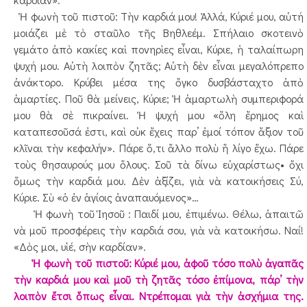
Ἡ φωνὴ τοῦ πιστοῦ: Τὴν καρδιά μου! Ἀλλά, Κύριέ μου, αὐτή
μοιάζει μὲ τὸ σταῦλο τῆς Βηθλεέμ. Σπήλαιο σκοτεινὸ
γεμάτο ἀπὸ κακίες καὶ πονηρὶες εἶναι, Κύριε, ἡ ταλαίπωρη
ψυχή μου. Αὐτὴ λοιπὸν ζητᾶς; Αὐτὴ δὲν εἶναι μεγαλόπρεπο
ἀνάκτορο. Κρύβει μέσα της ὄγκο δυσβάσταχτο ἀπὸ
ἁμαρτίες. Ποῦ θὰ μείνεις, Κύριε; Ἡ ἁμαρτωλὴ συμπεριφορά
μου θὰ σὲ πικραίνει. Ἡ ψυχή μου «ὅλη ἔρημος καὶ
καταπεσοῦσά ἐστι, καὶ οὐκ ἔχεις παρ’ ἐμοί τόπον ἄξιον τοῦ
κλῖναι τὴν κεφαλήν». Πάρε ὅ,τι ἄλλο πολὺ ἤ λίγο ἔχω. Πάρε
τοὺς θησαυρούς μου ὅλους. Σοῦ τὰ δίνω εὐχαρίστως• ὄχι
ὅμως τὴν καρδιά μου. Δὲν ἀξίζει, γιὰ νὰ κατοικήσεις Σύ,
Κύριε. Σὺ «ὁ ἐν ἁγίοις ἀναπαυόμενος»…
Ἡ φωνὴ τοῦ Ἰησοῦ : Παιδί μου, ἐπιμένω. Θέλω, ἀπαιτῶ
νὰ μοῦ προσφέρεις τὴν καρδιά σου, γιὰ νὰ κατοικήσω. Ναί!
«Δὸς μοι, υἱέ, σὴν καρδίαν».
Ἡ φωνὴ τοῦ πιστοῦ: Κύριέ μου, ἀφοῦ τόσο πολὺ ἀγαπᾶς
τὴν καρδιά μου καὶ μοῦ τὴ ζητᾶς τόσο ἐπίμονα, πάρ’ τὴν
λοιπὸν ἔτσι ὅπως εἶναι. Ντρέπομαι γιὰ τὴν ἀσχήμια της.