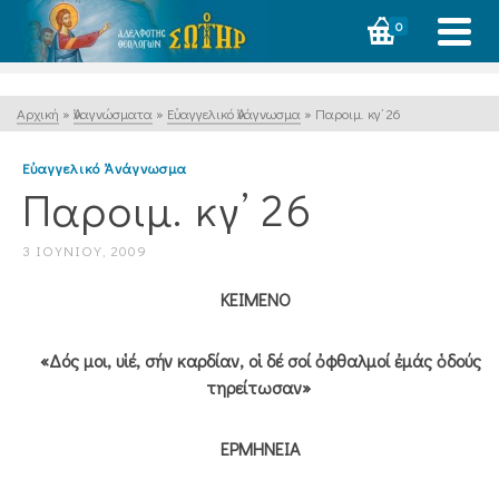
0
Αρχική
»
Ἀναγνώσματα
»
Εὐαγγελικό Ἀνάγνωσμα
»
Παροιμ. κγ’ 26
Εὐαγγελικό Ἀνάγνωσμα
Παροιμ. κγ’ 26
3 ΙΟΥΝΊΟΥ, 2009
ΚΕΙΜΕΝΟ
«Δός μοι, υἱέ, σήν καρδίαν, οἱ δέ σοί ὀφθαλμοί ἐμάς ὁδούς
τηρείτωσαν»
ΕΡΜΗΝΕΙΑ