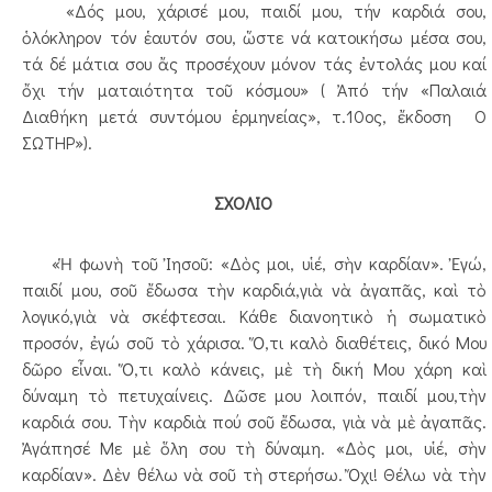
«Δός μου, χάρισέ μου, παιδί μου, τήν καρδιά σου,
ὁλόκληρον τόν ἑαυτόν σου, ὥστε νά κατοικήσω μέσα σου,
τά δέ μάτια σου ἄς προσέχουν μόνον τάς ἐντολάς μου καί
ὄχι τήν ματαιότητα τοῦ κόσμου» ( Ἀπό τήν «Παλαιά
Διαθήκη μετά συντόμου ἑρμηνείας», τ.10ος, ἔκδοση Ο
ΣΩΤΗΡ»).
ΣΧΟΛΙΟ
«Ἡ φωνὴ τοῦ Ἰησοῦ: «Δὸς μοι, υἱέ, σὴν καρδίαν». Ἐγώ,
παιδί μου, σοῦ ἔδωσα τὴν καρδιά,γιὰ νὰ ἀγαπᾶς, καὶ τὸ
λογικό,γιὰ νὰ σκέφτεσαι. Κάθε διανοητικὸ ἡ σωματικὸ
προσόν, ἐγώ σοῦ τὸ χάρισα. Ὅ,τι καλὸ διαθέτεις, δικό Μου
δῶρο εἶναι. Ὅ,τι καλὸ κάνεις, μὲ τὴ δική Μου χάρη καὶ
δύναμη τὸ πετυχαίνεις. Δῶσε μου λοιπόν, παιδί μου,τὴν
καρδιά σου. Τὴν καρδιὰ πού σοῦ ἔδωσα, γιὰ νὰ μὲ ἀγαπᾶς.
Ἀγάπησέ Με μὲ ὅλη σου τὴ δύναμη. «Δὸς μοι, υἱέ, σὴν
καρδίαν». Δὲν θέλω νὰ σοῦ τὴ στερήσω. Ὄχι! Θέλω νὰ τὴν