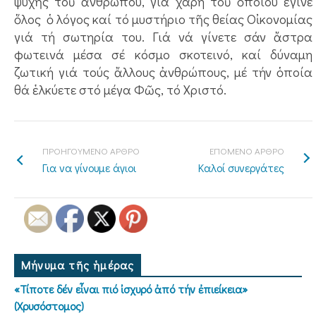
ψυχῆς τοῦ ἀνθρώπου, γιά χάρη τοῦ ὁποίου ἔγινε
ὅλος ὁ λόγος καί τό μυστήριο τῆς θείας Οἰκονομίας
γιά τή σωτηρία του. Γιά νά γίνετε σάν ἄστρα
φωτεινά μέσα σέ κόσμο σκοτεινό, καί δύναμη
ζωτική γιά τούς ἄλλους ἀνθρώπους, μέ τήν ὁποία
θά ἑλκύετε στό μέγα Φῶς, τό Χριστό.
ΠΡΟΗΓΟΥΜΕΝΟ ΑΡΘΡΟ
ΕΠΟΜΕΝΟ ΑΡΘΡΟ
Για να γίνουμε άγιοι
Καλοί συνεργάτες
Μήνυμα τῆς ἡμέρας
«Τίποτε δέν εἶναι πιό ἰσχυρό ἀπό τήν ἐπιείκεια»
(Χρυσόστομος)