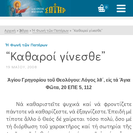
0
Αρχική
»
Ἄρθρα
»
Ἡ Φωνή τῶν Πατέρων
»
“Καθαροί γίνεσθε”
Ἡ Φωνή τῶν Πατέρων
“Καθαροί γίνεσθε”
19 ΜΑΪ́ΟΥ, 2008
Ἁγίου Γρηγορίου τοῦ Θεολόγου: Λόγος λθ΄, εἰς τά Ἅγια
Φῶτα, 20 ΕΠΕ 5, 112
Νά καθαριστεῖτε ψυχικά καί νά φροντίζετε
πάντοτε νά καθαρίζεστε, νά ἐξαγνίζεστε. Ἐπειδή μέ
τίποτε ἄλλο ὁ Θεός δέ χαίρεται τόσο πολύ, ὅσο μέ
τή διόρθωση τοῦ χαρακτῆρος καί τή σωτηρία τῆς