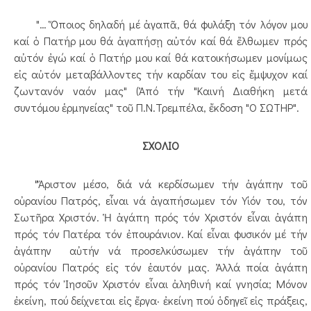
"… Ὅποιος δηλαδή μέ ἀγαπᾶ, θά φυλάξη τόν λόγον μου
καί ὁ Πατήρ μου θά ἀγαπήσῃ αὐτόν καί θά ἔλθωμεν πρός
αὐτόν ἐγώ καί ὁ Πατήρ μου καί θά κατοικήσωμεν μονίμως
εἰς αὐτόν μεταβάλλοντες τήν καρδίαν του εἰς ἔμψυχον καί
ζωντανόν ναόν μας" (Ἀπό τήν "Καινή Διαθήκη μετά
συντόμου ἑρμηνείας" τοῦ Π.Ν.Τρεμπέλα, ἔκδοση "Ο ΣΩΤΗΡ".
ΣΧΟΛΙΟ
"Ἄριστον μέσο, διά νά κερδίσωμεν τήν ἀγάπην τοῦ
οὐρανίου Πατρός, εἶναι νά ἀγαπήσωμεν τόν Υἱόν του, τόν
Σωτῆρα Χριστόν. Ἡ ἀγάπη πρός τόν Χριστόν εἶναι ἀγάπη
πρός τόν Πατέρα τόν ἐπουράνιον. Καί εἶναι φυσικόν μέ τήν
ἀγάπην αὐτήν νά προσελκύσωμεν τήν ἀγάπην τοῦ
οὐρανίου Πατρός εἰς τόν ἑαυτόν μας. Ἀλλά ποία ἀγάπη
πρός τόν Ἰησοῦν Χριστόν εἶναι ἀληθινή καί γνησία; Μόνον
ἐκείνη, πού δείχνεται εἰς ἔργα· ἐκείνη πού ὁδηγεῖ εἰς πράξεις,