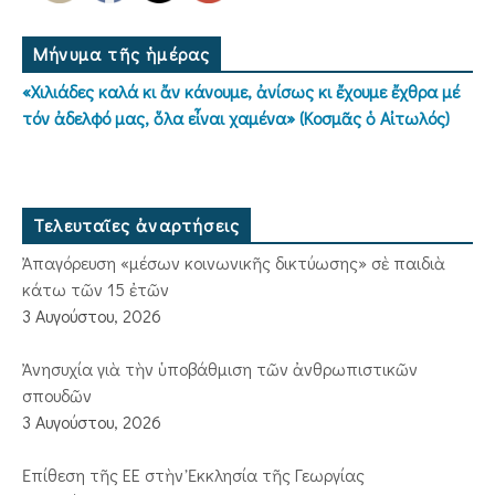
Μήνυμα τῆς ἡμέρας
«Χιλιάδες καλά κι ἄν κάνουμε, ἀνίσως κι ἔχουμε ἔχθρα μέ
τόν ἀδελφό μας, ὅλα εἶναι χαμένα» (Κοσμᾶς ὁ Αἰτωλός)
Τελευταῖες ἀναρτήσεις
Ἀπαγόρευση «μέσων κοινωνικῆς δικτύωσης» σὲ παιδιὰ
κάτω τῶν 15 ἐτῶν
3 Αυγούστου, 2026
Ἀνησυχία γιὰ τὴν ὑποβάθμιση τῶν ἀνθρωπιστικῶν
σπουδῶν
3 Αυγούστου, 2026
Ἐπίθεση τῆς ΕΕ στὴν Ἐκκλησία τῆς Γεωργίας