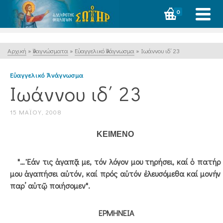
0
Αρχική
»
Ἀναγνώσματα
»
Εὐαγγελικό Ἀνάγνωσμα
»
Ιωάννου ιδ΄ 23
Εὐαγγελικό Ἀνάγνωσμα
Ιωάννου ιδ΄ 23
15 ΜΑΪ́ΟΥ, 2008
ΚΕΙΜΕΝΟ
"… Ἐάν τις ἀγαπᾷ με, τόν λόγον μου τηρήσει, καί ὁ πατήρ
μου ἀγαπήσει αὐτόν, καί πρός αὐτόν ἐλευσόμεθα καί μονήν
παρ’ αὐτῷ ποιήσομεν".
ΕΡΜΗΝΕΙΑ