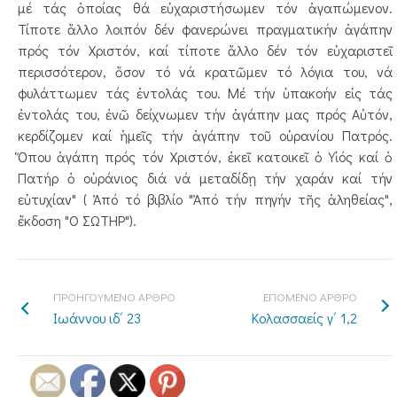
μέ τάς ὁποίας θά εὐχαριστήσωμεν τόν ἀγαπώμενον.
Τίποτε ἄλλο λοιπόν δέν φανερώνει πραγματικήν ἀγάπην
πρός τόν Χριστόν, καί τίποτε ἄλλο δέν τόν εὐχαριστεῖ
περισσότερον, ὅσον τό νά κρατῶμεν τό λόγια του, νά
φυλάττωμεν τάς ἐντολάς του. Μέ τήν ὑπακοήν εἰς τάς
ἐντολάς του, ἐνῶ δείχνωμεν τήν ἀγάπην μας πρός Αὐτόν,
κερδίζομεν καί ἡμεῖς τήν ἀγάπην τοῦ οὐρανίου Πατρός.
Ὅπου ἀγάπη πρός τόν Χριστόν, ἐκεῖ κατοικεῖ ὁ Υἱός καί ὁ
Πατήρ ὁ οὐράνιος διά νά μεταδίδῃ τήν χαράν καί τήν
εὐτυχίαν" ( Ἀπό τό βιβλίο "Ἀπό τήν πηγήν τῆς ἀληθείας",
ἔκδοση "Ο ΣΩΤΗΡ").
ΠΡΟΗΓΟΥΜΕΝΟ ΑΡΘΡΟ
ΕΠΟΜΕΝΟ ΑΡΘΡΟ
Ιωάννου ιδ΄ 23
Κολασσαείς γ΄ 1,2