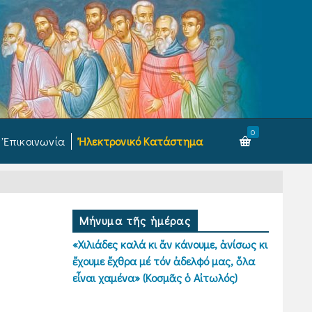
0
Ἐπικοινωνία
Ἠλεκτρονικό Κατάστημα
Μήνυμα τῆς ἡμέρας
«Χιλιάδες καλά κι ἄν κάνουμε, ἀνίσως κι
ἔχουμε ἔχθρα μέ τόν ἀδελφό μας, ὅλα
εἶναι χαμένα» (Κοσμᾶς ὁ Αἰτωλός)