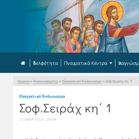
Ἀδελφότητα
Πνευματικά Κέντρα
Ἀναγνώσ
Αρχική
»
Ἀναγνώσματα
»
Εὐαγγελικό Ἀνάγνωσμα
»
Σοφ.Σειράχ κη΄ 1
Εὐαγγελικό Ἀνάγνωσμα
Σοφ.Σειράχ κη΄ 1
23 ΜΑΡΤΊΟΥ, 2008