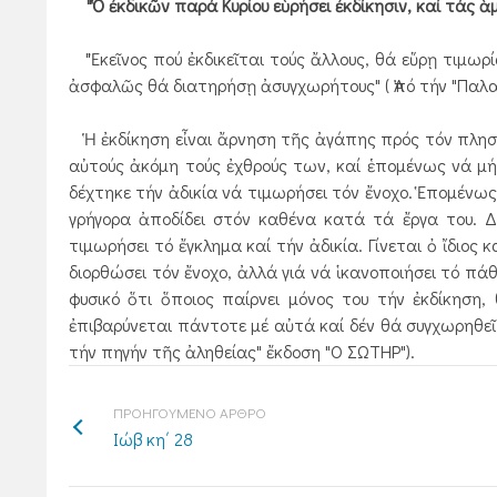
"Ὁ ἐκδικῶν παρά Κυρίου εὑρήσει ἐκδίκησιν, καί τάς 
"Ἐκεῖνος πού ἐκδικεῖται τούς ἄλλους, θά εὕρῃ τιμω
ἀσφαλῶς θά διατηρήσῃ ἀσυγχωρήτους" ( Ἀπό τήν "Παλαι
Ἡ ἐκδίκηση εἶναι ἄρνηση τῆς ἀγάπης πρός τόν πλησίον
αὐτούς ἀκόμη τούς ἐχθρούς των, καί ἑπομένως νά μή 
δέχτηκε τήν ἀδικία νά τιμωρήσει τόν ἔνοχο. Ἑπομένως 
γρήγορα ἀποδίδει στόν καθένα κατά τά ἔργα του. Δ
τιμωρήσει τό ἔγκλημα καί τήν ἀδικία. Γίνεται ὀ ἴδιος 
διορθώσει τόν ἔνοχο, ἀλλά γιά νά ἱκανοποιήσει τό πάθ
φυσικό ὅτι ὅποιος παίρνει μόνος του τήν ἐκδίκηση
ἐπιβαρύνεται πάντοτε μέ αὐτά καί δέν θά συγχωρηθεῖ π
τήν πηγήν τῆς ἀληθείας" ἔκδοση "Ο ΣΩΤΗΡ").
ΠΡΟΗΓΟΥΜΕΝΟ ΑΡΘΡΟ
Ιώβ κη΄ 28