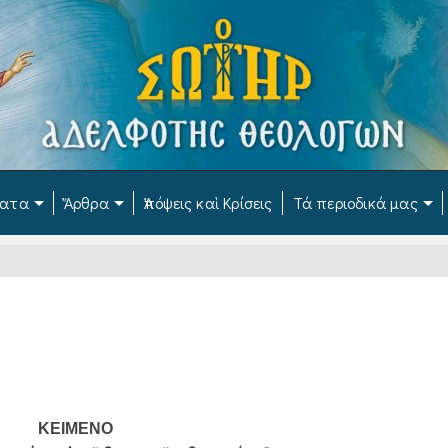
ματα
Ἄρθρα
Ἀπόψεις καὶ Κρίσεις
Τά περιοδικά μας
ΚΕΙΜΕΝΟ