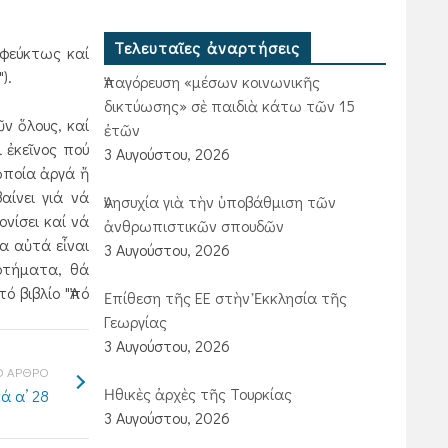
Τελευταῖες ἀναρτήσεις
ἀφεύκτως καί
).
Ἀπαγόρευση «μέσων κοινωνικῆς
δικτύωσης» σὲ παιδιὰ κάτω τῶν 15
ν ὅλους, καί
ἐτῶν
 ἐκεῖνος πού
3 Αυγούστου, 2026
ὁποία ἀργά ἤ
αίνει γιά νά
Ἀνησυχία γιὰ τὴν ὑποβάθμιση τῶν
ονίσει καί νά
ἀνθρωπιστικῶν σπουδῶν
λα αὐτά εἶναι
3 Αυγούστου, 2026
αρτήματα, θά
ό βιβλίο "Ἀπό
Ἐπίθεση τῆς ΕΕ στὴν Ἐκκλησία τῆς
Γεωργίας
3 Αυγούστου, 2026
 ΑΡΘΡΟ
Ἠθικὲς ἀρχὲς τῆς Τουρκίας
ά α’ 28
3 Αυγούστου, 2026