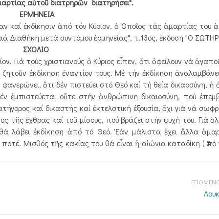
ἁμαρτίας αὐτοῦ διατρηρῶν διατηρήσει".
ΕΡΜΗΝΕΙΑ
ρίαν καί ἐκδίκησιν ἀπό τόν Κύριον, ὁ Ὁποῖος τάς ἁμαρτίας του 
ά Διαθήκη μετά συντόμου ἑρμηνείας", τ.13ος, ἔκδοση "Ο ΣΩΤΗΡ"
ΣΧΟΛΙΟ
. Γιά τούς χριστιανούς ὁ Κύριος εἶπεν, ὅτι ὀφείλουν νά ἀγαποῦ
ζητοῦν ἐκδίκηση ἐναντίον τους. Μέ τήν ἐκδίκηση ἀναλαμβάνει
φανερώνει, ὅτι δέν πιστεύει στό Θεό καί τή θεία δικαοσύνη, ἡ 
έν ἐμπιστεύεται οὔτε στήν ἀνθρώπινη δικαιοσύνη, πού ἐπεμβ
κατήγορος καί δικαστής καί ἐκτελστική ἐξουσία, ὄχι γιά νά σωφρ
ος τῆς ἔχθρας καί τοῦ μίσους, πού βράζει στήν ψυχή του. Γιά ὅ
, θά λάβει ἐκδίκηση ἀπό τό Θεό. Ἐάν μάλιστα ἔχει ἄλλα ἁμ
οτέ. Μισθός τῆς κακίας του θά εἶναι ἡ αἰώνια καταδίκη ( Ἀπό τ
ΕΠΟΜΕΝΟ
Λουκ