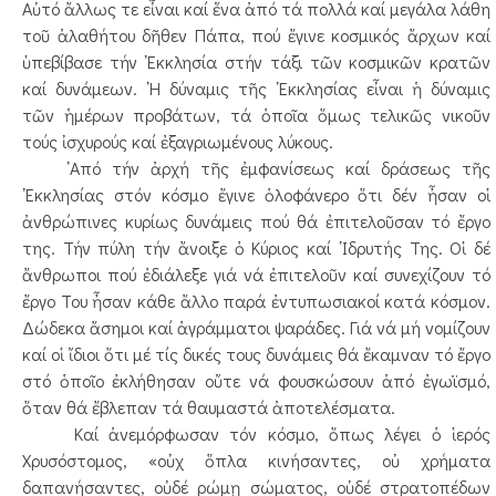
Αὐτό ἄλλως τε εἶναι καί ἕνα ἀπό τά πολλά καί μεγάλα λάθη
τοῦ ἀλαθήτου δῆθεν Πάπα, πού ἔγινε κοσμικός ἄρχων καί
ὑπεβίβασε τήν ᾿Εκκλησία στήν τάξι τῶν κοσμικῶν κρατῶν
καί δυνάμεων. ῾Η δύναμις τῆς ᾿Εκκλησίας εἶναι ἡ δύναμις
τῶν ἡμέρων προβάτων, τά ὁποῖα ὅμως τελικῶς νικοῦν
τούς ἰσχυρούς καί ἐξαγριωμένους λύκους.
᾿Από τήν ἀρχή τῆς ἐμφανίσεως καί δράσεως τῆς
᾿Εκκλησίας στόν κόσμο ἔγινε ὁλοφάνερο ὅτι δέν ἦσαν οἱ
ἀνθρώπινες κυρίως δυνάμεις πού θά ἐπιτελοῦσαν τό ἔργο
της. Τήν πύλη τήν ἄνοιξε ὁ Κύριος καί ῾Ιδρυτής Της. Οἱ δέ
ἄνθρωποι πού ἐδιάλεξε γιά νά ἐπιτελοῦν καί συνεχίζουν τό
ἔργο Του ἦσαν κάθε ἄλλο παρά ἐντυπωσιακοί κατά κόσμον.
Δώδεκα ἄσημοι καί ἀγράμματοι ψαράδες. Γιά νά μή νομίζουν
καί οἱ ἴδιοι ὅτι μέ τίς δικές τους δυνάμεις θά ἔκαμναν τό ἔργο
στό ὁποῖο ἐκλήθησαν οὔτε νά φουσκώσουν ἀπό ἐγωϊσμό,
ὅταν θά ἔβλεπαν τά θαυμαστά ἀποτελέσματα.
Καί ἀνεμόρφωσαν τόν κόσμο, ὅπως λέγει ὁ ἱερός
Χρυσόστομος, «οὐχ ὅπλα κινήσαντες, οὐ χρήματα
δαπανήσαντες, οὐδέ ρώμῃ σώματος, οὐδέ στρατοπέδων