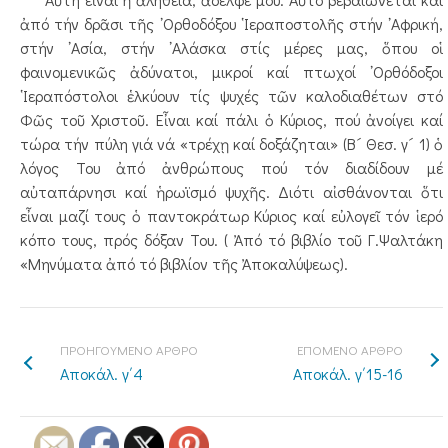
ἀπό τήν δρᾶσι τῆς ᾿Ορθοδόξου ῾Ιεραποστολῆς στήν ᾿Αφρική,
στήν ᾿Ασία, στήν ᾿Αλάσκα στίς μέρες μας, ὅπου οἱ
φαινομενικῶς ἀδύνατοι, μικροί καί πτωχοί ᾿Ορθόδοξοι
῾Ιεραπόστολοι ἑλκύουν τίς ψυχές τῶν καλοδιαθέτων στό
Φῶς τοῦ Χριστοῦ. Εἶναι καί πάλι ὁ Κύριος, πού ἀνοίγει καί
τώρα τήν πύλη γιά νά «τρέχῃ καί δοξάζηται» (Β´ Θεσ. γ´ 1) ὁ
λόγος Του ἀπό ἀνθρώπους πού τόν διαδίδουν μέ
αὐταπάρνησι καί ἡρωϊσμό ψυχῆς. Διότι αἰσθάνονται ὅτι
εἶναι μαζί τους ὁ παντοκράτωρ Κύριος καί εὐλογεῖ τόν ἱερό
κόπο τους, πρός δόξαν Του. ( Ἀπό τό βιβλίο τοῦ Γ.Ψαλτάκη
«Μηνύματα ἀπό τό βιβλίον τῆς Ἀποκαλύψεως).
ΠΡΟΗΓΟΥΜΕΝΟ ΑΡΘΡΟ
ΕΠΟΜΕΝΟ ΑΡΘΡΟ
Αποκάλ. γ΄4
Αποκάλ. γ΄15-16