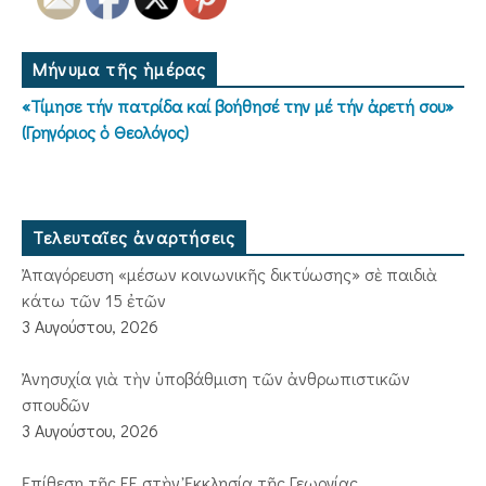
Μήνυμα τῆς ἡμέρας
«Τίμησε τήν πατρίδα καί βοήθησέ την μέ τήν ἀρετή σου»
(Γρηγόριος ὁ Θεολόγος)
Τελευταῖες ἀναρτήσεις
Ἀπαγόρευση «μέσων κοινωνικῆς δικτύωσης» σὲ παιδιὰ
κάτω τῶν 15 ἐτῶν
3 Αυγούστου, 2026
Ἀνησυχία γιὰ τὴν ὑποβάθμιση τῶν ἀνθρωπιστικῶν
σπουδῶν
3 Αυγούστου, 2026
Ἐπίθεση τῆς ΕΕ στὴν Ἐκκλησία τῆς Γεωργίας