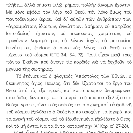
πλήθει… ἀλλά ρήματι ψιλῷ, ρήματι πολλήν δύναμιν ἔχοντι».
Μέ μόνο ἐφόδιο τόν λόγο τοῦ Θεοῦ, τόν λόγο ὅμως τοῦ
παντοδυνάμου Κυρίου. Καί δι’ αὐτῶν τῶν ἀνθρώπων τῶν
«ἀγραμμάτων, ἰδιωτῶν, ἀγλώττων, ἀσήμων, οὐ πατρίδας
(σπουδαίας) ἐχόντων, οὐ περιουσίας χρημάτων, οὐ
προγόνων λαμπρότητα, οὐ λόγων ἰσχύν, οὐ ρητορείας
δεινότητα», ἔφθασε ὁ σωστικός λόγος τοῦ Θεοῦ στά
πέρατα τοῦ κόσμου (ΕΠΕ 34, 34. 72). Γιατί εἶχαν μαζί τους
πάντα ᾿Εκεῖνον πού ἄνοιγε τίς καρδιές γιά νά δεχθοῦν τό
μήνυμα τῆς σωτηρίας.
Τό ἐτόνισε καί ὁ φλογερός ᾿Απόστολος τῶν ᾿Εθνῶν, ὁ
θεοκίνητος ἅγιος Παῦλος, ὅτι δέν ἐξαρτᾶται τό ἔργο τοῦ
Θεοῦ ἀπό τίς ἐξωτερικές καί κατά κόσμον θεωρούμενες
σπουδαῖες δυνάμεις. «…τά μωρά τοῦ κόσμου ἐξελέξατο ὁ
Θεός», γράφει, «ἵνα τούς σοφούς καταισχύνῃ, καί τά ἀσθενῆ
τοῦ κόσμου ἐξελέξατο ὁ Θεός ἵνα καταισχύνῃ τά ἰσχυρά, καί
τά ἀγενῆ τοῦ κόσμου καί τά ἐξουθενημένα ἐξελέξατο ὁ Θεός,
καί τά μή ὄντα, ἵνα τά ὄντα καταργήσῃ» (Α´ Κορ. α´ 27-28).
Αὐτή εἶναι ἡ ἀλήθεια, ἀδελφέ μου. Αὐτό βεβαιώνεται καί