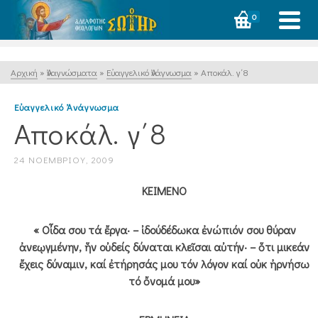
0
Αρχική
»
Ἀναγνώσματα
»
Εὐαγγελικό Ἀνάγνωσμα
»
Αποκάλ. γ΄8
Εὐαγγελικό Ἀνάγνωσμα
Αποκάλ. γ΄8
24 ΝΟΕΜΒΡΊΟΥ, 2009
ΚΕΙΜΕΝΟ
« Οἶδα σου τά ἔργα· – ἰδούδέδωκα ἐνώπιόν σου θύραν
ἀνεῳγμένην, ἥν οὐδείς δύναται κλεῖσαι αὐτήν· – ὅτι μικεάν
ἔχεις δύναμιν, καί ἐτήρησάς μου τόν λόγον καί οὐκ ἠρνήσω
τό ὄνομά μου»