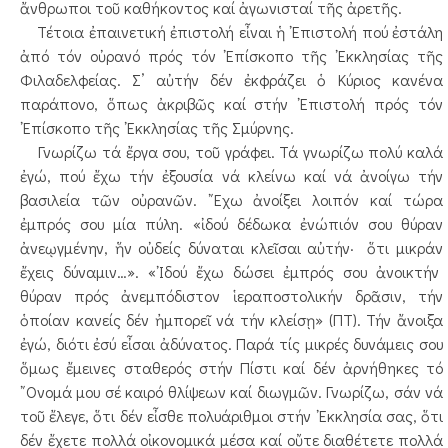
ἄνθρωποι τοῦ καθήκοντος καί ἀγωνισταί τῆς ἀρετῆς.
Τέτοια ἐπαινετική ἐπιστολή εἶναι ἡ ᾿Επιστολή πού ἐστάλη
ἀπό τόν οὐρανό πρός τόν ᾿Επίσκοπο τῆς ᾿Εκκλησίας τῆς
Φιλαδελφείας. Σ’ αὐτήν δέν ἐκφράζει ὁ Κύριος κανένα
παράπονο, ὅπως ἀκριβῶς καί στήν ᾿Επιστολή πρός τόν
᾿Επίσκοπο τῆς ᾿Εκκλησίας τῆς Σμύρνης.
Γνωρίζω τά ἔργα σου, τοῦ γράφει. Τά γνωρίζω πολύ καλά
ἐγώ, πού ἔχω τήν ἐξουσία νά κλείνω καί νά ἀνοίγω τήν
βασιλεία τῶν οὐρανῶν. ῎Εχω ἀνοίξει λοιπόν καί τώρα
ἐμπρός σου μία πύλη. «ἰδού δέδωκα ἐνώπιόν σου θύραν
ἀνεῳγμένην, ἥν οὐδείς δύναται κλεῖσαι αὐτήν· ὅτι μικράν
ἔχεις δύναμιν…». «᾿Ιδού ἔχω δώσει ἐμπρός σου ἀνοικτήν
θύραν πρός ἀνεμπόδιστον ἱεραποστολικήν δρᾶσιν, τήν
ὁποίαν κανείς δέν ἠμπορεῖ νά τήν κλείσῃ» (ΠΤ). Τήν ἄνοιξα
ἐγώ, διότι ἐσύ εἶσαι ἀδύνατος. Παρά τίς μικρές δυνάμεις σου
ὅμως ἔμεινες σταθερός στήν Πίστι καί δέν ἀρνήθηκες τό
῎Ονομά μου σέ καιρό θλίψεων καί διωγμῶν. Γνωρίζω, σάν νά
τοῦ ἔλεγε, ὅτι δέν εἶσθε πολυάριθμοι στήν ᾿Εκκλησία σας, ὅτι
δέν ἔχετε πολλά οἰκονομικά μέσα καί οὔτε διαθέτετε πολλά