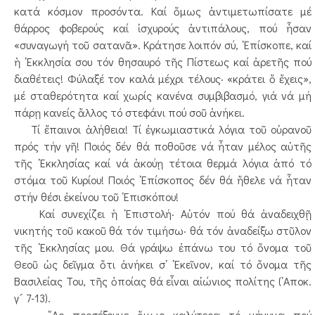
κατά κόσμον προσόντα. Καί ὅμως ἀντιμετωπίσατε μέ
θάρρος φοβερούς καί ἰσχυρούς ἀντιπάλους, πού ἦσαν
«συναγωγή τοῦ σατανᾶ». Κράτησε λοιπόν σύ, ᾿Επίσκοπε, καί
ἡ ᾿Εκκλησία σου τόν θησαυρό τῆς Πίστεως καί ἀρετῆς πού
διαθέτεις! Φύλαξέ τον καλά μέχρι τέλους· «κράτει ὅ ἔχεις»,
μέ σταθερότητα καί χωρίς κανένα συμβιβασμό, γιά νά μή
πάρῃ κανείς ἄλλος τό στεφάνι πού σοῦ ἀνήκει.
Τί ἔπαινοι ἀλήθεια! Τί ἐγκωμιαστικά λόγια τοῦ οὐρανοῦ
πρός τήν γῆ! Ποιός δέν θά ποθοῦσε νά ἦταν μέλος αὐτῆς
τῆς ᾿Εκκλησίας καί νά ἀκούῃ τέτοια θερμά λόγια ἀπό τό
στόμα τοῦ Κυρίου! Ποιός ᾿Επίσκοπος δέν θά ἤθελε νά ἦταν
στήν θέσι ἐκείνου τοῦ ᾿Επισκόπου!
Καί συνεχίζει ἡ ᾿Επιστολή· Αὐτόν πού θά ἀναδειχθῇ
νικητής τοῦ κακοῦ θά τόν τιμήσω· θά τόν ἀναδείξω στῦλον
τῆς ᾿Εκκλησίας μου. Θά γράψω ἐπάνω του τό ὄνομα τοῦ
Θεοῦ ὡς δεῖγμα ὅτι ἀνήκει σ᾿ ᾿Εκεῖνον, καί τό ὄνομα τῆς
Βασιλείας Του, τῆς ὁποίας θά εἶναι αἰώνιος πολίτης (᾿Αποκ.
γ´ 7-13).
῎Ας προσέξουμε ὅμως καλύτερα τό μήνυμα πού