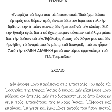
ΕΡΜΗΝΕΙΑ
«Γνωρίζω τά ἔργα σου τά ἐπισκοπικά. Ἰδού ἔχω δώσει
ἐμπρός σου θύραν πρός ἀνεμπόδιστον ἱεραποστολικήν
δρᾶσιν, τήν ὁποίαν κανείς δέν ἠμπορεῖ νά τήν κλείσῃ. Σοῦ
τήν ἤνοιξα ἐγώ, διότι σύ ἔχεις μικράν δύναμιν καί ὀλίγα μέσα
διά τήν δρᾶσιν αὐτήν. Ἐφύλαξες ὅμως τόν λόγον μου καί δέν
ἠρνήθης τό ὄνομά μου ἐν μέσῳ τοῦ διωγμοῦ, πού σέ ηὗρε» (
Ἀπό τήν «ΚΑΙΝΗ ΔΙΑΘΗΚΗ μετά συντόμου ἑρμηνείας» τοῦ
Π.Ν.Τρεμπέλα)
ΣΧΟΛΙΟ
Δέν ἔγραψε μόνο παράπονα στίς ᾿Επιστολές Του πρός τίς
᾿Εκκλησίες τῆς Μικρᾶς ᾿Ασίας ὁ Κύριος. Δέν ἐξαπέλυσε μόνο
μύδρους καί ἀπειλές. Δέν ἦτο δυσαρεστημένος ἀπό ὅλους ἐν
γένει τούς ᾿Επισκόπους τῆς Μικρᾶς ᾿Ασίας. ᾿Εξέφρασε καί
ἐπαίνους. ᾿Επῄνεσε καί ἐγκωμίασε αὐτούς πού ἦσαν πιστοί,