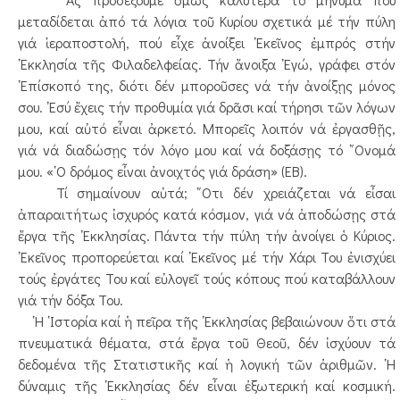
μεταδίδεται ἀπό τά λόγια τοῦ Κυρίου σχετικά μέ τήν πύλη
γιά ἱεραποστολή, πού εἶχε ἀνοίξει ᾿Εκεῖνος ἐμπρός στήν
᾿Εκκλησία τῆς Φιλαδελφείας. Τήν ἄνοιξα ᾿Εγώ, γράφει στόν
᾿Επίσκοπό της, διότι δέν μποροῦσες νά τήν ἀνοίξῃς μόνος
σου. ᾿Εσύ ἔχεις τήν προθυμία γιά δρᾶσι καί τήρησι τῶν λόγων
μου, καί αὐτό εἶναι ἀρκετό. Μπορεῖς λοιπόν νά ἐργασθῇς,
γιά νά διαδώσῃς τόν λόγο μου καί νά δοξάσῃς τό ῎Ονομά
μου. «῾Ο δρόμος εἶναι ἀνοιχτός γιά δράση» (ΕΒ).
Τί σημαίνουν αὐτά; ῞Οτι δέν χρειάζεται νά εἶσαι
ἀπαραιτήτως ἰσχυρός κατά κόσμον, γιά νά ἀποδώσῃς στά
ἔργα τῆς ᾿Εκκλησίας. Πάντα τήν πύλη τήν ἀνοίγει ὁ Κύριος.
᾿Εκεῖνος προπορεύεται καί ᾿Εκεῖνος μέ τήν Χάρι Του ἐνισχύει
τούς ἐργάτες Του καί εὐλογεῖ τούς κόπους πού καταβάλλουν
γιά τήν δόξα Του.
῾Η ῾Ιστορία καί ἡ πεῖρα τῆς ᾿Εκκλησίας βεβαιώνουν ὅτι στά
πνευματικά θέματα, στά ἔργα τοῦ Θεοῦ, δέν ἰσχύουν τά
δεδομένα τῆς Στατιστικῆς καί ἡ λογική τῶν ἀριθμῶν. ῾Η
δύναμις τῆς ᾿Εκκλησίας δέν εἶναι ἐξωτερική καί κοσμική.