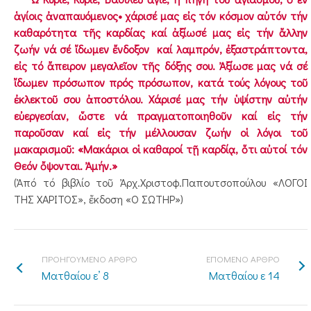
ἁγίοις ἀναπαυόμενος• χάρισέ μας εἰς τόν κόσμον αὐτόν τήν
καθαρότητα τῆς καρδίας καί ἀξίωσέ μας εἰς τήν ἄλλην
ζωήν νά σέ ἴδωμεν ἔνδοξον καί λαμπρόν, ἐξαστράπτοντα,
εἰς τό ἄπειρον μεγαλεῖον τῆς δόξης σου. Ἀξίωσε μας νά σέ
ἴδωμεν πρόσωπον πρός πρόσωπον, κατά τούς λόγους τοῦ
ἐκλεκτοῦ σου ἀποστόλου. Χάρισέ μας τήν ὑψίστην αὐτήν
εὐεργεσίαν, ὥστε νά πραγματοποιηθοῦν καί εἰς τήν
παροῦσαν καί εἰς τήν μέλλουσαν ζωήν οἱ λόγοι τοῦ
μακαρισμοῦ: «Μακάριοι οἱ καθαροί τῇ καρδίᾳ, ὅτι αὐτοί τόν
Θεόν ὄψονται. Ἀμήν.»
(Ἀπό τό βιβλίο τοῦ Ἀρχ.Χριστοφ.Παπουτσοπούλου «ΛΟΓΟΙ
ΤΗΣ ΧΑΡΙΤΟΣ», ἔκδοση «Ο ΣΩΤΗΡ»)
ΠΡΟΗΓΟΥΜΕΝΟ ΑΡΘΡΟ
ΕΠΟΜΕΝΟ ΑΡΘΡΟ
Ματθαίου ε’ 8
Ματθαίου ε 14