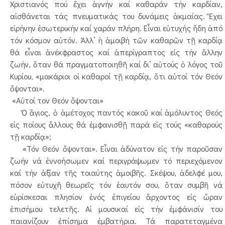
Χριστιανός πού ἔχει ἁγνήν καί καθαράν τήν καρδίαν,
αἰσθάνεται τάς πνευματικάς του δυνάμεις ἀκμαίας. Ἔχει
εἰρήνην ἐσωτερικήν καί χαράν πλήρη. Εἶναι εὐτυχής ἤδη ἀπό
τόν κόσμον αὐτόν. Ἀλλ’ ἡ ἀμοιβή τῶν καθαρῶν τῇ καρδίᾳ
θά εἶναι ἀνέκφραστος καί ἀπερίγραπτος εἰς τήν ἄλλην
ζωήν, ὅταν θά πραγματοποιηθῆ καί δι’ αὐτούς ὁ λόγος τοῦ
Κυρίου, «μακάριοι οἱ καθαροί τῇ καρδίᾳ, ὅτι αὐτοί τόν Θεόν
ὄψονται».
«Αὐτοί τον Θεόν ὄψονται»
Ὁ ἅγιος, ὁ ἀμέτοχος παντός κακοῦ καί ἀμόλυντος Θεός
εἰς ποίους ἄλλους θά ἐμφανισθῇ παρά εἰς τούς «καθαρούς
τῇ καρδίᾳ»;
«Τόν Θεόν ὄψονται». Εἶναι ἀδύνατον εἰς τήν παροῦσαν
ζωήν νά ἐννοήσωμεν καί περιγράψωμεν τό περιεχόμενον
καί τήν ἀξίαν τῆς τοιαύτης ἀμοιβῆς. Σκέψου, ἀδελφέ μου,
πόσον εὐτυχῆ θεωρεῖς τόν ἑαυτόν σου, ὅταν συμβῆ νά
εὑρίσκεσαι πλησίον ἑνός ἐπιγείου ἄρχοντος εἰς ὥραν
ἐπισήμου τελετῆς. Αἱ μουσικαί εἰς τήν ἐμφάνισίν του
παιανίζουν ἐπίσημα ἐμβατήρια. Τά παρατεταγμένα