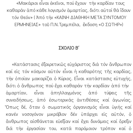
«Μακάριοι εἶναι ἐκεῖνοι, πού ἔχουν τήν καρδίαν τους
καθαράν ἀπό κάθε λογισμόν ἁμαρτίας, διότι αὐτοί θά ἴδουν
τόν Θεόν» ( Ἀπό τήν «ΚΑΙΝΗ ΔΙΑΘΗΚΗ ΜΕΤΑ ΣΥΝΤΟΜΟΥ
ΕΡΜΗΝΕΙΑΣ» τοῦ Π.Ν.Τρεμπέλα, ἔκδοση «Ο ΣΩΤΗΡ»)
ΣΧΟΛΙΟ Β΄
«Κατάστασις ἐξαιρετικῶς εὐχάριστος διά τόν ἄνθρωπον
καί εἰς τόν κόσμον αὐτόν εἶναι ἡ καθαρότης τῆς καρδίας,
τήν ὁποίαν μακαρίζει ὁ Κύριος. Εἶναι κατάστασις εὐτυχής,
διότι ὁ ἄνθρωπος πού ἔχει καθαράν τήν καρδίαν ἀπό τήν
ἁμαρτίαν, εἶναι ἀπηλλαγμένος ἀπό τύψεις τῆς
συνειδήσεως, ἀπό ἐσωτερικάς ἀντιθέσεις καί ἀγωνίας.
Ὅπως δέ, ὅταν ὁ σωματικός ὀργανισμός εἶναι ὑγιής καί
κανέν νοσογόνον μικρόβιον δέν ὑπάρχει εἰς αὐτόν, ὁ
ἄνθρωπος αἰσθάνεται εὐεξίαν καί ἔχει δυνάμεις καί ὄρεξιν
διά τήν ἐργασίαν του, κατά παρόμοιον τρόπον καί ὁ