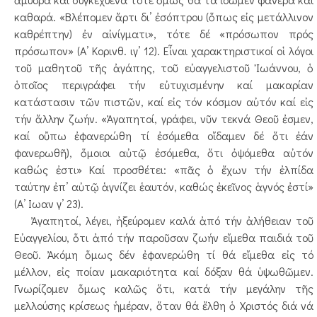
καθαρά. «Βλέπομεν ἄρτι δι’ ἐσόπτρου (ὅπως εἰς μετάλλινον
καθρέπτην) ἐν αἰνίγματι», τότε δέ «πρόσωπον πρός
πρόσωπον» (Α’ Κορινθ. ιγ’ 12). Εἶναι χαρακτηριστικοί οἱ λόγοι
τοῦ μαθητοῦ τῆς ἀγάπης, τοῦ εὐαγγελιστοῦ Ἰωάννου, ὁ
ὁποῖος περιγράφει τήν εὐτυχισμένην καί μακαρίαν
κατάστασιν τῶν πιστῶν, καί εἰς τόν κόσμον αὐτόν καί εἰς
τήν ἄλλην ζωήν. «Ἀγαπητοί, γράφει, νῦν τεκνά Θεοῦ ἐσμεν,
καί οὔπω ἐφανερώθη τί ἐσόμεθα οἴδαμεν δέ ὅτι ἐάν
φανερωθῆ), ὅμοιοι αὐτῷ ἐσόμεθα, ὅτι ὀψόμεθα αὐτόν
καθώς ἐστι» Καί προσθέτει: «πᾶς ὁ ἔχων τήν ἐλπίδα
ταύτην ἐπ’ αὐτῷ ἁγνίζει ἑαυτόν, καθώς ἐκεῖνος ἁγνός ἐστί»
(Α’ Ιωαν γ’ 23).
Ἀγαπητοί, λέγει, ἠξεύρομεν καλά ἀπό τήν ἀλήθειαν τοῦ
Εὐαγγελίου, ὅτι ἀπό τήν παροῦσαν ζωήν εἴμεθα παιδιά τοῦ
Θεοῦ. Ἀκόμη ὅμως δέν ἐφανερώθη τί θά εἴμεθα εἰς τό
μέλλον, εἰς ποίαν μακαριότητα καί δόξαν θά ὑψωθῶμεν.
Γνωρίζομεν ὅμως καλῶς ὅτι, κατά τήν μεγάλην τῆς
μελλούσης κρίσεως ἡμέραν, ὅταν θά ἔλθη ὁ Χριστός διά νά