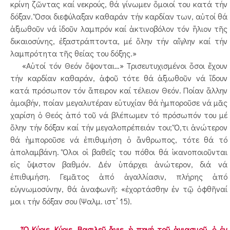
κρίνη ζῶντας καί νεκρούς, θά γίνωμεν ὅμοιοί του κατά τήν
δόξαν. Ὅσοι διεφύλαξαν καθαράν τήν καρδίαν των, αὐτοί θά
ἀξιωθοῦν νά ἰδοῦν λαμπρόν καί ἀκτινοβόλον τόν ἥλιον τῆς
δικαιοσύνης, ἐξαστράπτοντα, μέ ὅλην τήν αἴγλην καί τήν
λαμπρότητα τῆς θείας του δόξης.»
«Αὐτοί τόν Θεόν ὄψονται…» Τρισευτυχισμένοι ὅσοι ἔχουν
τήν καρδίαν καθαράν, ἀφοῦ τότε θά ἀξιωθοῦν νά ἴδουν
κατά πρόσωπον τόν ἄπειρον καί τέλειον Θεόν. Ποίαν ἄλλην
ἀμοιβήν, ποίαν μεγαλυτέραν εὐτυχίαν θά ἠμποροῦσε νά μᾶς
χαρίση ὁ Θεός ἀπό τοῦ νά βλέπωμεν τό πρόσωπόν του μέ
ὅλην τήν δόξαν καί τήν μεγαλοπρέπειάν του; Ὅ,τι ἀνώτερον
θά ἠμποροῦσε νά ἐπιθυμήση ὁ ἄνθρωπος, τότε θά τό
ἀπολαμβάνη. Ὅλοι οἱ βαθεῖς του πόθοι θά ἱκανοποιοῦνται
εἰς ὕψιστον βαθμόν. Δέν ὑπάρχει ἀνώτερον, διά νά
ἐπιθυμήση. Γεμᾶτος ἀπό ἀγαλλίασιν, πλήρης ἀπό
εὐγνωμοσύνην, θά ἀναφωνῆ: «ἐχορτάσθην ἐν τῷ ὀφθῆναί
μοι ι τήν δόξαν σου (Ψαλμ. ιστ’ 15).
Ὦ Κύριε, Κύριε, Βασιλεῦ ἅγιε, ἡ πηγή τοῦ ἁγιασμοῦ, ὁ ἐν