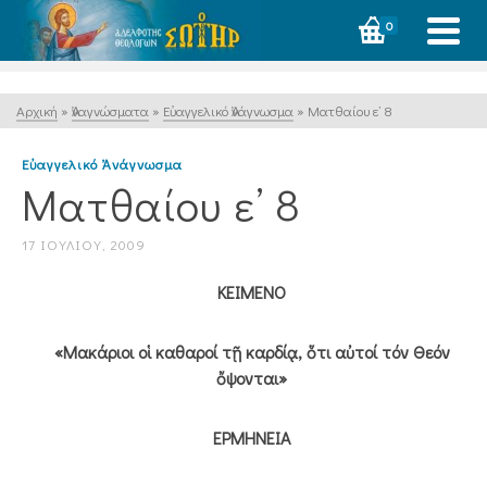
0
Αρχική
»
Ἀναγνώσματα
»
Εὐαγγελικό Ἀνάγνωσμα
»
Ματθαίου ε’ 8
Εὐαγγελικό Ἀνάγνωσμα
Ματθαίου ε’ 8
17 ΙΟΥΛΊΟΥ, 2009
ΚΕΙΜΕΝΟ
«Μακάριοι οἱ καθαροί τῇ καρδίᾳ, ὅτι αὐτοί τόν Θεόν
ὄψονται»
ΕΡΜΗΝΕΙΑ