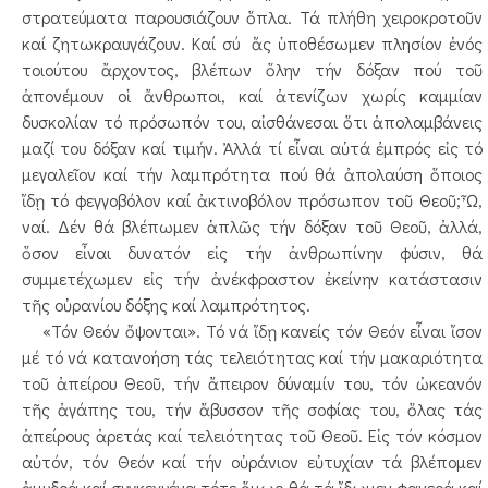
στρατεύματα παρουσιάζουν ὅπλα. Τά πλήθη χειροκροτοῦν
καί ζητωκραυγάζουν. Καί σύ ἅς ὑποθέσωμεν πλησίον ἑνός
τοιούτου ἄρχοντος, βλέπων ὅλην τήν δόξαν πού τοῦ
ἀπονέμουν οἱ ἄνθρωποι, καί ἀτενίζων χωρίς καμμίαν
δυσκολίαν τό πρόσωπόν του, αἰσθάνεσαι ὅτι ἀπολαμβάνεις
μαζί του δόξαν καί τιμήν. Ἀλλά τί εἶναι αὐτά ἐμπρός εἰς τό
μεγαλεῖον καί τήν λαμπρότητα πού θά ἀπολαύση ὅποιος
ἴδῃ τό φεγγοβόλον καί ἀκτινοβόλον πρόσωπον τοῦ Θεοῦ; Ὦ,
ναί. Δέν θά βλέπωμεν ἁπλῶς τήν δόξαν τοῦ Θεοῦ, ἀλλά,
ὅσον εἶναι δυνατόν εἰς τήν ἀνθρωπίνην φύσιν, θά
συμμετέχωμεν εἰς τήν ἀνέκφραστον ἐκείνην κατάστασιν
τῆς οὐρανίου δόξης καί λαμπρότητος.
«Τόν Θεόν ὄψονται». Τό νά ἴδῃ κανείς τόν Θεόν εἶναι ἴσον
μέ τό νά κατανοήση τάς τελειότητας καί τήν μακαριότητα
τοῦ ἀπείρου Θεοῦ, τήν ἄπειρον δύναμίν του, τόν ὠκεανόν
τῆς ἀγάπης του, τήν ἄβυσσον τῆς σοφίας του, ὅλας τάς
ἀπείρους ἀρετάς καί τελειότητας τοῦ Θεοῦ. Εἰς τόν κόσμον
αὐτόν, τόν Θεόν καί τήν οὐράνιον εὐτυχίαν τά βλέπομεν
ἀμυδρά καί συγκεχυένα τότε ὅμως θά τά ἴδωμεν φανερά καί