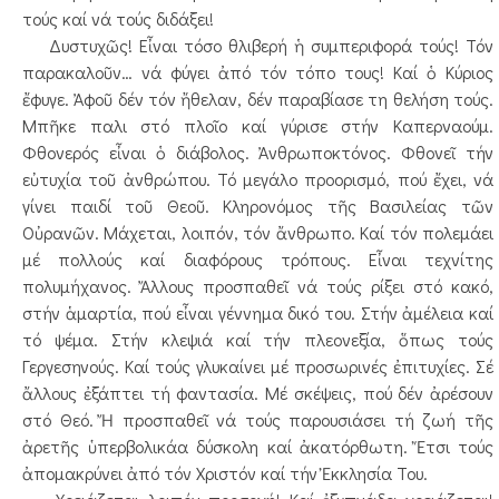
τούς καί νά τούς διδάξει!
Δυστυχῶς! Εἶναι τόσο θλιβερή ἡ συμπεριφορά τούς! Τόν
παρακαλοῦν… νά φύγει ἀπό τόν τόπο τους! Καί ὁ Κύριος
ἔφυγε. Ἀφοῦ δέν τόν ἤθελαν, δέν παραβίασε τη θελήση τούς.
Μπῆκε παλι στό πλοῖο καί γύρισε στήν Καπερναούμ.
Φθονερός εἶναι ὁ διάβολος. Ἀνθρωποκτόνος. Φθονεῖ τήν
εὐτυχία τοῦ ἀνθρώπου. Τό μεγάλο προορισμό, πού ἔχει, νά
γίνει παιδί τοῦ Θεοῦ. Κληρονόμος τῆς Βασιλείας τῶν
Οὐρανῶν. Μάχεται, λοιπόν, τόν ἄνθρωπο. Καί τόν πολεμάει
μέ πολλούς καί διαφόρους τρόπους. Εἶναι τεχνίτης
πολυμήχανος. Ἄλλους προσπαθεῖ νά τούς ρίξει στό κακό,
στήν ἁμαρτία, πού εἶναι γέννημα δικό του. Στήν ἀμέλεια καί
τό ψέμα. Στήν κλεψιά καί τήν πλεονεξία, ὅπως τούς
Γεργεσηνούς. Καί τούς γλυκαίνει μέ προσωρινές ἐπιτυχίες. Σέ
ἄλλους ἐξάπτει τή φαντασία. Μέ σκέψεις, πού δέν ἀρέσουν
στό Θεό. Ἤ προσπαθεῖ νά τούς παρουσιάσει τή ζωή τῆς
ἀρετῆς ὑπερβολικάα δύσκολη καί ἀκατόρθωτη. Ἔτσι τούς
ἀπομακρύνει ἀπό τόν Χριστόν καί τήν Ἐκκλησία Του.