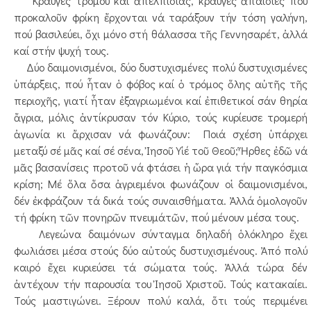
Κραυγές τρόμου καί ἀπελπισίας, κραυγές ἀπαίσιες πού
προκαλοῦν φρίκη ἔρχονται νά ταράξουν τήν τόση γαλήνη,
πού βασιλεύει, ὄχι μόνο στή θάλασσα τῆς Γεννησαρέτ, ἀλλά
καί στήν ψυχή τους.
Δύο δαιμονισμένοι, δύο δυστυχισμένες πολύ δυστυχισμένες
ὑπάρξεις, πού ἦταν ὁ φόβος καί ὁ τρόμος ὅλης αὐτῆς τῆς
περιοχῆς, γιατί ἦταν ἐξαγριωμένοι καί ἐπιθετικοί σάν θηρία
ἄγρια, μόλις ἀντίκρυσαν τόν Κύριο, τούς κυρίευσε τρομερή
ἀγωνία κι ἄρχισαν νά φωνάζουν: Ποιά σχέση ὑπάρχει
μεταξύ σέ μᾶς καί σέ σένα, Ἰησοῦ Υἱέ τοῦ Θεοῦ; Ἦρθες ἐδῶ νά
μᾶς βασανίσεις προτοῦ νά φτάσει ἡ ὥρα γιά τήν παγκόσμια
κρίση; Μέ ὅλα ὅσα ἀγριεμένοι φωνάζουν οἱ δαιμονισμένοι,
δέν ἐκφράζουν τά δικά τούς συναισθήματα. Ἀλλά ὁμολογοῦν
τή φρίκη τῶν πονηρῶν πνευμάτῶν, πού μένουν μέσα τους.
Λεγεώνα δαιμόνων σύνταγμα δηλαδή ὁλόκληρο ἔχει
φωλιάσει μέσα στούς δύο αὐτούς δυστυχισμένους. Ἀπό πολύ
καιρό ἔχει κυριεύσει τά σώματα τούς. Ἀλλά τώρα δέν
ἀντέχουν τήν παρουσία του Ἰησοῦ Χριστοῦ. Τούς κατακαίει.
Τούς μαστιγώνει. Ξέρουν πολύ καλά, ὅτι τούς περιμένει