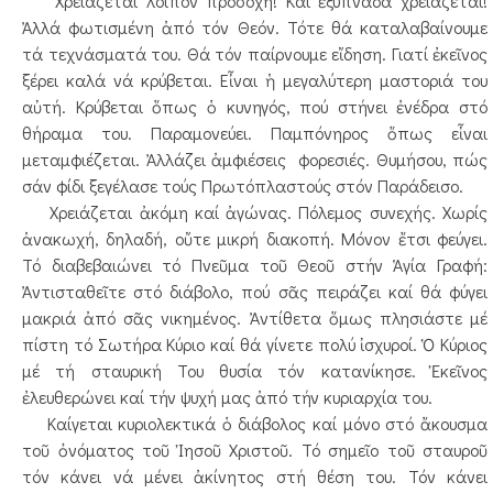
Χρειάζεται λοιπόν προσοχή! Καί ἐξυπνάδα χρειάζεται!
Ἀλλά φωτισμένη ἀπό τόν Θεόν. Τότε θά καταλαβαίνουμε
τά τεχνάσματά του. Θά τόν παίρνουμε εἴδηση. Γιατί ἐκεῖνος
ξέρει καλά νά κρύβεται. Εἶναι ἡ μεγαλύτερη μαστοριά του
αὐτή. Κρύβεται ὅπως ὁ κυνηγός, πού στήνει ἐνέδρα στό
θήραμα του. Παραμονεύει. Παμπόνηρος ὅπως εἶναι
μεταμφιέζεται. Ἀλλάζει ἀμφιέσεις φορεσιές. Θυμήσου, πώς
σάν φίδι ξεγέλασε τούς Πρωτόπλαστούς στόν Παράδεισο.
Χρειάζεται ἀκόμη καί ἀγώνας. Πόλεμος συνεχής. Χωρίς
ἀνακωχή, δηλαδή, οὔτε μικρή διακοπή. Μόνον ἔτσι φεύγει.
Τό διαβεβαιώνει τό Πνεῦμα τοῦ Θεοῦ στήν Ἁγία Γραφή:
Ἀντισταθεῖτε στό διάβολο, πού σᾶς πειράζει καί θά φύγει
μακριά ἀπό σᾶς νικημένος. Ἀντίθετα ὅμως πλησιάστε μέ
πίστη τό Σωτήρα Κύριο καί θά γίνετε πολύ ἰσχυροί. Ὁ Κύριος
μέ τή σταυρική Του θυσία τόν κατανίκησε. Ἐκεῖνος
ἐλευθερώνει καί τήν ψυχή μας ἀπό τήν κυριαρχία του.
Καίγεται κυριολεκτικά ὁ διάβολος καί μόνο στό ἄκουσμα
τοῦ ὀνόματος τοῦ Ἰησοῦ Χριστοῦ. Τό σημεῖο τοῦ σταυροῦ
τόν κάνει νά μένει ἀκίνητος στή θέση του. Τόν κάνει