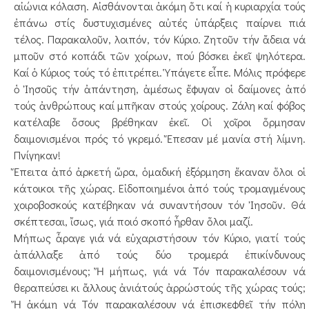
αἰώνια κόλαση. Αἰσθάνονται ἀκόμη ὅτι καί ἡ κυριαρχία τούς
ἐπάνω στίς δυστυχισμένες αὐτές ὑπάρξεις παίρνει πιά
τέλος. Παρακαλοῦν, λοιπόν, τόν Κύριο. Ζητοῦν τήν ἄδεια νά
μποῦν στό κοπάδι τῶν χοίρων, πού βόσκει ἐκεῖ ψηλότερα.
Καί ὁ Κύριος τούς τό ἐπιτρέπει. Ὑπάγετε εἶπε. Μόλις πρόφερε
ὁ Ἰησοῦς τήν ἀπάντηση, ἀμέσως ἔφυγαν οἱ δαίμονες ἀπό
τούς ἀνθρώπους καί μπῆκαν στούς χοίρους. Ζάλη καί φόβος
κατέλαβε ὅσους βρέθηκαν ἐκεῖ. Οἱ χοῖροι ὅρμησαν
δαιμονισμένοι πρός τό γκρεμό. Ἔπεσαν μέ μανία στή λίμνη.
Πνίγηκαν!
Ἔπειτα ἀπό ἀρκετή ὥρα, ὁμαδική ἐξόρμηση ἔκαναν ὅλοι οἱ
κάτοικοι τῆς χώρας. Εἰδοποιημένοι ἀπό τούς τρομαγμένους
χοιροβοσκούς κατέβηκαν νά συναντήσουν τόν Ἰησοῦν. Θά
σκέπτεσαι, ἴσως, γιά ποιό σκοπό ἦρθαν ὅλοι μαζί.
Μήπως ἆραγε γιά νά εὐχαριστήσουν τόν Κύριο, γιατί τούς
ἀπάλλαξε ἀπό τούς δύο τρομερά ἐπικίνδυνους
δαιμονισμένους; Ἤ μήπως, γιά νά Τόν παρακαλέσουν νά
θεραπεύσει κι ἄλλους ἀνιάτούς ἀρρώστούς τῆς χώρας τούς;
Ἤ ἀκόμη νά Τόν παρακαλέσουν νά ἐπισκεφθεῖ τήν πόλη