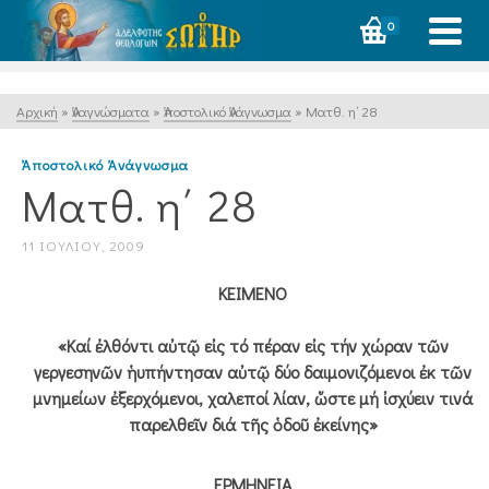
0
Αρχική
»
Ἀναγνώσματα
»
Ἀποστολικό Ἀνάγνωσμα
»
Ματθ. η΄ 28
Ἀποστολικό Ἀνάγνωσμα
Ματθ. η΄ 28
11 ΙΟΥΛΊΟΥ, 2009
ΚΕΙΜΕΝΟ
«Καί ἐλθόντι αὐτῷ εἰς τό πέραν εἰς τήν χώραν τῶν
γεργεσηνῶν ἡυπήντησαν αὐτῷ δύο δαιμονιζόμενοι ἐκ τῶν
μνημείων ἐξερχόμενοι, χαλεποί λίαν, ὥστε μή ἰσχύειν τινά
παρελθεῖν διά τῆς ὁδοῦ ἐκείνης»
ΕΡΜΗΝΕΙΑ