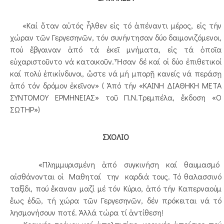
«Καί ὅταν αὐτός ἦλθεν εἰς τό ἀπέναντι μέρος, εἰς τήν
χώραν τῶν Γεργεσηνῶν, τόν συνήντησαν δύο δαιμονιζόμενοι,
πού ἔβγαιναν ἀπό τά ἐκεῖ μνήματα, εἰς τά ὁποῖα
εὐχαριστοῦντο νά κατοικοῦν. Ἦσαν δέ καί οἱ δύο ἐπιθετικοί
καί πολύ ἐπικίνδυνοι, ὥστε νά μή μπορῇ κανείς νά περάσῃ
ἀπό τόν δρόμον ἐκεῖνον» ( Ἀπό τήν «ΚΑΙΝΗ ΔΙΑΘΗΚΗ ΜΕΤΑ
ΣΥΝΤΟΜΟΥ ΕΡΜΗΝΕΙΑΣ» τοῦ Π.Ν.Τρεμπέλα, ἔκδοση «Ο
ΣΩΤΗΡ»)
ΣΧΟΛΙΟ
«Πλημμυρισμένη ἀπό συγκινήση καί θαυμασμό
αἰσθάνονται οἱ Μαθηταί την καρδιά τους. Τό θαλασσινό
ταξίδι, πού ἔκαναν μαζί μέ τόν Κύριο, ἀπό τήν Καπερναούμ
ἕως ἐδῶ, τή χώρα τῶν Γεργεσηνῶν, δέν πρόκειται νά τό
λησμονήσουν ποτέ. Ἀλλά τώρα τί ἀντίθεση!