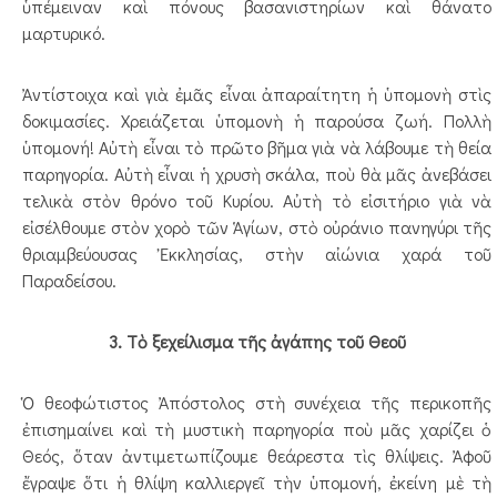
ὑπέμειναν καὶ πόνους βασανιστηρίων καὶ θάνατο
μαρτυρικό.
Ἀντίστοιχα καὶ γιὰ ἐμᾶς εἶναι ἀπαραίτητη ἡ ὑπομονὴ στὶς
δοκιμασίες. Χρειάζεται ὑπομονὴ ἡ παρούσα ζωή. Πολλὴ
ὑπομονή! Αὐτὴ εἶναι τὸ πρῶτο βῆμα γιὰ νὰ λάβουμε τὴ θεία
παρηγορία. Αὐτὴ εἶναι ἡ χρυσὴ σκάλα, ποὺ θὰ μᾶς ἀνεβάσει
τελικὰ στὸν θρόνο τοῦ Κυρίου. Αὐτὴ τὸ εἰσιτήριο γιὰ νὰ
εἰσέλθουμε στὸν χορὸ τῶν Ἁγίων, στὸ οὐράνιο πανηγύρι τῆς
θριαμβεύουσας Ἐκκλησίας, στὴν αἰώνια χαρά τοῦ
Παραδείσου.
3. Τὸ ξεχείλισμα τῆς ἀγάπης τοῦ Θεοῦ
Ὁ θεοφώτιστος Ἀπόστολος στὴ συνέχεια τῆς περικοπῆς
ἐπισημαίνει καὶ τὴ μυστικὴ παρηγορία ποὺ μᾶς χαρίζει ὁ
Θεός, ὅταν ἀντιμετωπίζουμε θεάρεστα τὶς θλίψεις. Ἀφοῦ
ἔγραψε ὅτι ἡ θλίψη καλλιεργεῖ τὴν ὑπομονή, ἐκείνη μὲ τὴ