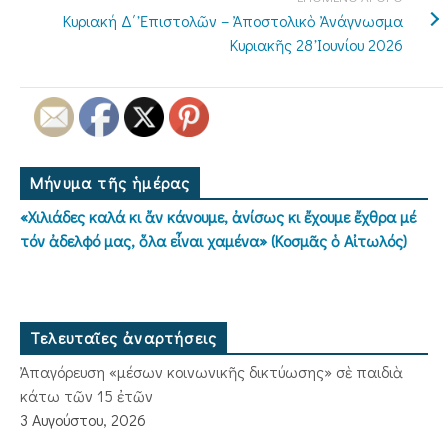
Κυριακή Δ΄ Ἐπιστολῶν – Ἀποστολικὸ Ἀνάγνωσμα
Κυριακῆς 28 Ἰουνίου 2026
Μήνυμα τῆς ἡμέρας
«Χιλιάδες καλά κι ἄν κάνουμε, ἀνίσως κι ἔχουμε ἔχθρα μέ
τόν ἀδελφό μας, ὅλα εἶναι χαμένα» (Κοσμᾶς ὁ Αἰτωλός)
Τελευταῖες ἀναρτήσεις
Ἀπαγόρευση «μέσων κοινωνικῆς δικτύωσης» σὲ παιδιὰ
κάτω τῶν 15 ἐτῶν
3 Αυγούστου, 2026