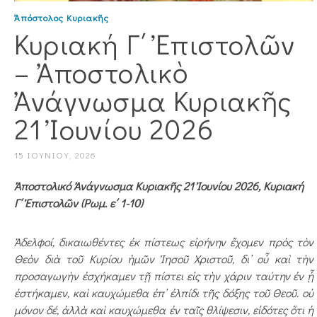
Ἀπόστολος Κυριακῆς
Κυριακή Γ΄ Ἐπιστολῶν
– Ἀποστολικὸ
Ἀνάγνωσμα Κυριακῆς
21 Ἰουνίου 2026
15 ΙΟΥΝΊΟΥ, 2026
Ἀποστολικό Ἀνάγνωσμα Κυριακῆς 21 Ἰουνίου 2026, Κυριακή
Γ΄ Ἐπιστολῶν (Ρωμ. ε΄ 1-10)
Ἀδελφοί, δικαιωθέντες ἐκ πίστεως εἰρήνην ἔχομεν πρὸς τὸν
Θεὸν διὰ τοῦ Κυρίου ἡμῶν Ἰησοῦ Χριστοῦ, δι᾿ οὗ καὶ τὴν
προσαγωγὴν ἐσχήκαμεν τῇ πίστει εἰς τὴν χάριν ταύτην ἐν ᾗ
ἑστήκαμεν, καὶ καυχώμεθα ἐπ᾿ ἐλπίδι τῆς δόξης τοῦ Θεοῦ. οὐ
μόνον δέ, ἀλλὰ καὶ καυχώμεθα ἐν ταῖς θλίψεσιν, εἰδότες ὅτι ἡ