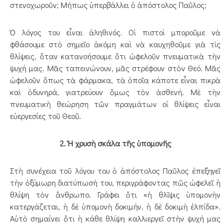
στενοχωροῦν; Μήπως ὑπερβάλλει ὁ ἀπόστολος Παῦλος;
Ὁ λόγος του εἶναι ἀληθινός. Οἱ πιστοὶ μποροῦμε νὰ
φθάσουμε στὸ σημεῖο ἀκόμη καὶ νὰ καυχηθοῦμε γιὰ τὶς
θλίψεις, ὅταν κατανοήσουμε ὅτι ὠφελοῦν πνευματικὰ τὴν
ψυχή μας. Μᾶς ταπεινώνουν, μᾶς στρέφουν στὸν Θεό. Μᾶς
ὠφελοῦν ὅπως τὰ φάρμακα, τὰ ὁποῖα κάποτε εἶναι πικρὰ
καὶ ὀδυνηρά, γιατρεύουν ὅμως τὸν ἀσθενή. Μὲ τὴν
πνευματικὴ θεώρηση τῶν πραγμάτων οἱ θλίψεις εἶναι
εὐεργεσίες τοῦ Θεοῦ.
2. Ἡ χρυσὴ σκάλα τῆς ὑπομονῆς
Στὴ συνέχεια τοῦ λόγου του ὁ ἀπόστολος Παῦλος ἐπεξηγεῖ
τὴν ὀξύμωρη διατύπωσή του, περιγράφοντας πῶς ὠφελεῖ ἡ
θλίψη τὸν ἄνθρωπο. Γράφει ὅτι «ἡ θλῖψις ὑπομονὴν
κατεργάζεται, ἡ δὲ ὑπομονὴ δοκιμήν, ἡ δὲ δοκιμὴ ἐλπίδα».
Αὐτὸ σημαίνει ὅτι ἡ κάθε θλίψη καλλιεργεῖ στὴν ψυχή μας