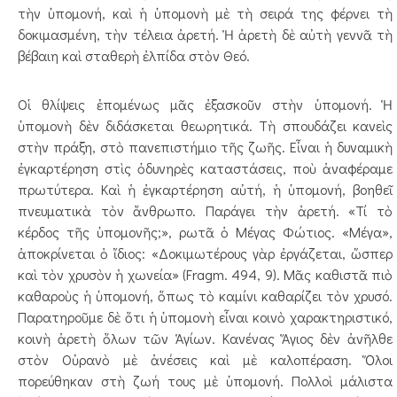
τὴν ὑπομονή, καὶ ἡ ὑπομονὴ μὲ τὴ σειρά της φέρνει τὴ
δοκιμασμένη, τὴν τέλεια ἀρετή. Ἡ ἀρετὴ δὲ αὐτὴ γεννᾶ τὴ
βέβαιη καὶ σταθερὴ ἐλπίδα στὸν Θεό.
Οἱ θλίψεις ἑπομένως μᾶς ἐξασκοῦν στὴν ὑπομονή. Ἡ
ὑπομονὴ δὲν διδάσκεται θεωρητικά. Τὴ σπουδάζει κανεὶς
στὴν πράξη, στὸ πανεπιστήμιο τῆς ζωῆς. Εἶναι ἡ δυναμικὴ
ἐγκαρτέρηση στὶς ὀδυνηρὲς καταστάσεις, ποὺ ἀναφέραμε
πρωτύτερα. Καὶ ἡ ἐγκαρτέρηση αὐτή, ἡ ὑπομονή, βοηθεῖ
πνευματικὰ τὸν ἄνθρωπο. Παράγει τὴν ἀρετή. «Τί τὸ
κέρδος τῆς ὑπομονῆς;», ρωτᾶ ὁ Μέγας Φώτιος. «Μέγα»,
ἀποκρίνεται ὁ ἴδιος: «Δοκιμωτέρους γὰρ ἐργάζεται, ὥσπερ
καὶ τὸν χρυσὸν ἡ χωνεία» (Fragm. 494, 9). Μᾶς καθιστᾶ πιὸ
καθαροὺς ἡ ὑπομονή, ὅπως τὸ καμίνι καθαρίζει τὸν χρυσό.
Παρατηροῦμε δὲ ὅτι ἡ ὑπομονὴ εἶναι κοινὸ χαρακτηριστικό,
κοινὴ ἀρετὴ ὅλων τῶν Ἁγίων. Κανένας Ἅγιος δὲν ἀνῆλθε
στὸν Οὐρανὸ μὲ ἀνέσεις καὶ μὲ καλοπέραση. Ὅλοι
πορεύθηκαν στὴ ζωή τους μὲ ὑπομονή. Πολλοὶ μάλιστα