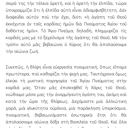
σειρά της τὴν τέλεια ἀρετή, καὶ ἡ ἀρετὴ τὴν ἐλπίδα, τώρα
ὑπογραμμίζει ὅτι ἡ ἐλπίδα αὐτὴ εἶναι ἀδιαμφισβήτητη. Δὲν
διαψεύδει αὐτὸν ποὺ τὴν ἔχει, διότι «ἡ ἀγάπη τοῦ Θεοῦ
ἐκκέχυται ἐν ταῖς καρδίαις ἡμῶν διὰ Πνεύματος Ἁγίου τοῦ
δοθέντος ἡμῖν». Τὸ Ἅγιο Πνεῦμα, δηλαδή, πλημμυρίζει τὶς
καρδιές μας μὲ τὸ ξεχείλισμα τῆς ἀγάπης τοῦ Θεοῦ. Μὲ τὸν
τρόπο αὐτὸ μᾶς βεβαιώνει ὁ Κύριος ὅτι θὰ ἀπολαύσουμε
τὴν αἰώνια ζωή.
Συνεπῶς, ἡ θλίψη εἶναι εὐεργεσία πνευματική, ὅπως εἴπαμε
πρωτύτερα, ποὺ καθαρίζει τὴν ψυχή μας. Ταυτόχρονα ὅμως
ἑλκύει τὴ μυστικὴ παρηγορία τοῦ Ἁγίου Πνεύματος στὴν
καρδιά μας. Ὅταν μᾶς ἐπισκεφθεῖ ἡ Χάρις τοῦ Θεοῦ,
νιώθουμε μέσα μας τὴν ἀνερμήνευτη ἀγάπη του, ἀκόμη καὶ
κατὰ τὴν ὥρα τῆς θλίψεως. Δεχόμαστε μιὰ ἀλλιώτικη
χαρά, μιὰ γλυκύτητα οὐράνια, μιὰ παράκληση ὑπερκόσμια,
πνευματική. Βεβαιωνόμαστε ἐσωτερικὰ ἔτσι ὅτι θὰ
ἀπολαύσουμε αἰώνια δόξα στὴ Βασιλεία τοῦ Θεοῦ. Καὶ ὅλα