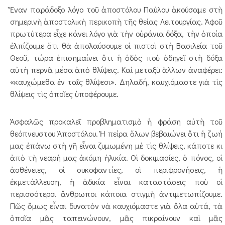
Ἕναν παράδοξο λόγο τοῦ ἀποστόλου Παύλου ἀκούσαμε στὴ
σημερινὴ ἀποστολικὴ περικοπὴ τῆς θείας Λειτουργίας. Ἀφοῦ
πρωτύτερα εἶχε κάνει λόγο γιὰ τὴν οὐράνια δόξα, τὴν ὁποία
ἐλπίζουμε ὅτι θὰ ἀπολαύσουμε οἱ πιστοὶ στὴ Βασιλεία τοῦ
Θεοῦ, τώρα ἐπισημαίνει ὅτι ἡ ὁδὸς ποὺ ὁδηγεῖ στὴ δόξα
αὐτὴ περνᾶ μέσα ἀπὸ θλίψεις. Καὶ μεταξὺ ἄλλων ἀναφέρει:
«καυχώμεθα ἐν ταῖς θλίψεσι». Δηλαδή, καυχιόμαστε γιὰ τὶς
θλίψεις τὶς ὁποῖες ὑποφέρουμε.
Ἀσφαλῶς προκαλεῖ προβληματισμὸ ἡ φράση αὐτὴ τοῦ
θεόπνευστου Ἀποστόλου. Ἡ πείρα ὅλων βεβαιώνει ὅτι ἡ ζωή
μας ἐπάνω στὴ γῆ εἶναι ζυμωμένη μὲ τὶς θλίψεις, κάποτε κι
ἀπὸ τὴ νεαρή μας ἀκόμη ἡλικία. Οἱ δοκιμασίες, ὁ πόνος, οἱ
ἀσθένειες, οἱ συκοφαντίες, οἱ περιφρονήσεις, ἡ
ἐκμετάλλευση, ἡ ἀδικία εἶναι καταστάσεις ποὺ οἱ
περισσότεροι ἄνθρωποι κάποια στιγμὴ ἀντιμετωπίζουμε.
Πῶς ὅμως εἶναι δυνατὸν νὰ καυχιόμαστε γιὰ ὅλα αὐτά, τὰ
ὁποῖα μᾶς ταπεινώνουν, μᾶς πικραίνουν καὶ μᾶς