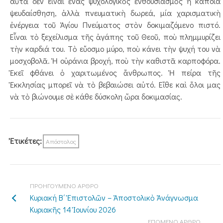
αὐτὰ δὲν εἶναι ἕνας ψυχολογικὸς ἐνθουσιασμὸς ἢ κάποια
ψευδαίσθηση, ἀλλὰ πνευματικὴ δωρεά, μία χαρισματικὴ
ἐνέργεια τοῦ Ἁγίου Πνεύματος στὸν δοκιμαζόμενο πιστό.
Εἶναι τὸ ξεχείλισμα τῆς ἀγάπης τοῦ Θεοῦ, ποὺ πλημμυρίζει
τὴν καρδιά του. Τὸ εὔοσμο μύρο, ποὺ κάνει τὴν ψυχή του νὰ
μοσχοβολᾶ. Ἡ οὐράνια βροχή, ποὺ τὴν καθιστᾶ καρποφόρα.
Ἐκεῖ φθάνει ὁ χαριτωμένος ἄνθρωπος. Ἡ πείρα τῆς
Ἐκκλησίας μπορεῖ νὰ τὸ βεβαιώσει αὐτό. Εἴθε καὶ ὅλοι μας
νὰ τὸ βιώνουμε σὲ κάθε δύσκολη ὥρα δοκιμασίας.
Ἐτικέτες:
Απόστολος
ΠΡΟΗΓΟΥΜΕΝΟ ΑΡΘΡΟ
Κυριακή Β΄ Ἐπιστολῶν – Ἀποστολικὸ Ἀνάγνωσμα
Κυριακῆς 14 Ἰουνίου 2026
ΕΠΟΜΕΝΟ ΑΡΘΡΟ