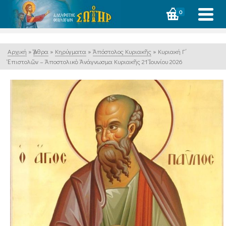
0
Αρχική
»
Ἄρθρα
»
Κηρύγματα
»
Ἀπόστολος Κυριακῆς
»
Κυριακή Γ΄
Ἐπιστολῶν – Ἀποστολικὸ Ἀνάγνωσμα Κυριακῆς 21 Ἰουνίου 2026