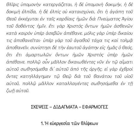
θλῖψις ὑπομονὴν κατεργάζεται, ἡ δὲ ὑπομονὴ δοκιμήν, ἡ δὲ
δοκιμὴ ἐλπίδα, ἡ δὲ ἐλπὶς οὐ καταισχύνει, ὅτι ἡ ἀγάπη τοῦ
Θεοῦ ἐκκέχυται ἐν ταῖς καρδίαις ἡμῶν διὰ Πνεύματος Ἁγίου
τοῦ δοθέντος ἡμῖν. ἔτι γὰρ Χριστὸς ὄντων ἡμῶν ἀσθενῶν
κατὰ καιρὸν ὑπὲρ ἀσεβῶν ἀπέθανε. μόλις γὰρ ὑπὲρ δικαίου
τις ἀποθανεῖται· ὑπὲρ γὰρ τοῦ ἀγαθοῦ τάχα τις καὶ τολμᾷ
ἀποθανεῖν. συνίστησι δὲ τὴν ἑαυτοῦ ἀγάπην εἰς ἡμᾶς ὁ Θεός,
ὅτι ἔτι ἁμαρτωλῶν ὄντων ἡμῶν Χριστὸς ὑπὲρ ἡμῶν
ἀπέθανε. πολλῷ οὖν μᾶλλον δικαιωθέντες νῦν ἐν τῷ αἵματι
αὐτοῦ σωθησόμεθα δι᾿ αὐτοῦ ἀπὸ τῆς ὀργῆς. εἰ γὰρ ἐχθροὶ
ὄντες κατηλλάγημεν τῷ Θεῷ διὰ τοῦ θανάτου τοῦ υἱοῦ
αὐτοῦ, πολλῷ μᾶλλον καταλλαγέντες σωθησόμεθα ἐν τῇ
ζωῇ αὐτοῦ.
ΣΚΕΨΕΙΣ – ΔΙΔΑΓΜΑΤΑ – ΕΦΑΡΜΟΓΕΣ
1. Ἡ εὐεργεσία τῶν θλίψεων