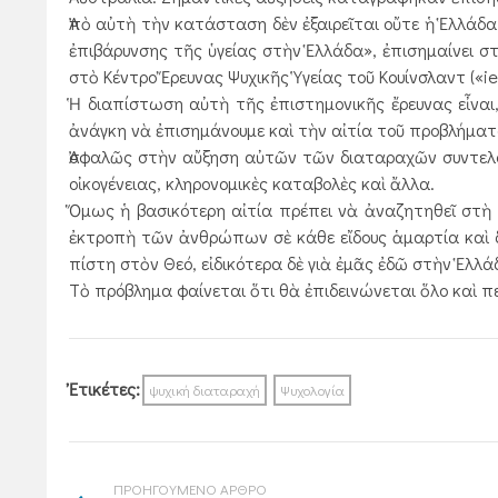
Ἀπὸ αὐτὴ τὴν κατάσταση δὲν ἐξαιρεῖται οὔτε ἡ Ἑλλάδα
ἐπιβάρυνσης τῆς ὑγείας στὴν Ἑλλάδα», ἐπισημαίνει στ
στὸ Κέντρο Ἔρευνας Ψυχικῆς Ὑγείας τοῦ Κουίνσλαντ («ie
Ἡ διαπίστωση αὐτὴ τῆς ἐπιστημονικῆς ἔρευνας εἶναι
ἀνάγκη νὰ ἐπισημάνουμε καὶ τὴν αἰτία τοῦ προβλήματ
Ἀσφαλῶς στὴν αὔξηση αὐτῶν τῶν διαταραχῶν συντελο
οἰκογένειας, κληρονομικὲς καταβολὲς καὶ ἄλλα.
Ὅμως ἡ βασικότερη αἰτία πρέπει νὰ ἀναζητηθεῖ στὴ
ἐκτροπὴ τῶν ἀνθρώπων σὲ κάθε εἴδους ἁμαρτία καὶ 
πίστη στὸν Θεό, εἰδικότερα δὲ γιὰ ἐμᾶς ἐδῶ στὴν Ἑλλά
Τὸ πρόβλημα φαίνεται ὅτι θὰ ἐπιδεινώνεται ὅλο καὶ π
Ἐτικέτες:
ψυχική διαταραχή
Ψυχολογία
ΠΡΟΗΓΟΥΜΕΝΟ ΑΡΘΡΟ