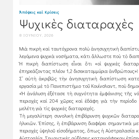
Ἀπόψεις καὶ Κρίσεις
Ψυχικὲς διαταραχὲς
8 ΙΟΥΝΊΟΥ, 2026
Μιὰ πικρὴ καὶ ταυτόχρονα πολὺ ἀνησυχητικὴ διαπίστωσ
λεγόμενα ψυχικὰ νοσήματα, κάτι ἄλλωστε ποὺ τὸ διαπ
Ἡ πικρὴ διαπίστωση εἶναι ὅτι «οἱ ψυχικὲς διατα
ἐπηρεάζοντας πλέον 1,2 δισεκατομμύρια ἀνθρώπους»!
Σ᾿ αὐτὴ ἀκριβῶς τὴν ἀνησυχητικὴ διαπίστωση καταλ
εργασία μὲ τὸ Πανεπιστήμιο τοῦ Κουίνσλαντ, ποὺ δημο
«Ἡ ἀνάλυση ἐξέτασε τὴ συχνότητα ἐμφάνισης τῆς νόσ
περιοχὲς καὶ 204 χῶρες καὶ ἐδάφη γιὰ τὴν περίοδ
μελέτη γιὰ τὶς ψυχικὲς διαταραχές.
Τὴ μεγαλύτερη συνολικὴ ἐπιβάρυνση ψυχικῶν διαταρα
ἡλικιῶν. Ἐπίσης, ἡ ἐπιβάρυνση διαφέρει σημαντικὰ 
περιοχὲς ὑψηλοῦ εἰσοδήματος, ὅπως ἡ Αὐστραλασία κα
Αὐστραλία. Σημαντικὲς αὐξήσεις καταγράφηκαν ἐπίσης σ