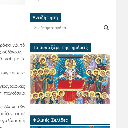
Ἀναζήτηση
ράφοι γιὰ τὰ
Το συναξάρι της ημέρας
ς αὐξάνουν.
0 καὶ μετά,
τον, σὲ συν­
 γεωγραφικὲς
η παγκόσμια
κες ὅλων τῶν
πίζον­ται σὲ
Φιλικές Σελίδες
ογαλία καὶ ἡ
».