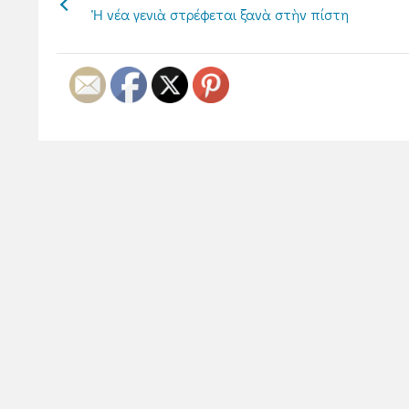
Ἡ νέα γενιὰ στρέφεται ξανὰ στὴν πίστη