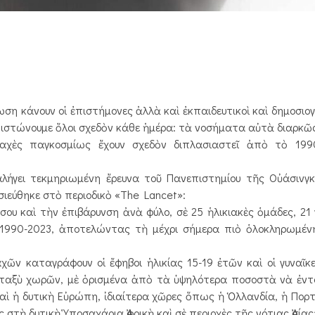
η κάνουν οἱ ἐπιστήμονες ἀλλὰ καὶ ἐκπαιδευτικοὶ καὶ δημοσιογ
ιστώνουμε ὅλοι σχε­δὸν κάθε ἡμέρα: τὰ νοσήματα αὐτὰ διαρ­κῶ
ραχὲς παγκοσμίως ἔχουν σχεδὸν διπλασιαστεῖ ἀπὸ τὸ 199
ήγει τεκμηριωμένη ἔρευνα τοῦ Πανεπιστημίου τῆς Οὐάσινγκ
σιεύθηκε στὸ περιοδικὸ «The Lancet»:
ου καὶ τὴν ἐπιβάρυνση ἀνὰ φύλο, σὲ 25 ἡλικιακὲς ὁμάδες, 21
ο 1990-2023, ἀποτελώντας τὴ μέχρι σήμερα πιὸ ὁλοκληρωμέν
χῶν καταγράφουν οἱ ἔφηβοι ἡλικίας 15-19 ἐτῶν καὶ οἱ γυναῖ
μεταξὺ χωρῶν, μὲ ὁρισμένα ἀπὸ τὰ ὑψηλότερα ποσοστὰ νὰ ἐντο
ὶ ἡ δυτικὴ Εὐρώπη, ἰδιαίτερα χῶρες ὅπως ἡ Ὁλλανδία, ἡ Πορτ
τὴ δυτικὴ Ὑποσαχάρια Ἀφρικὴ καὶ σὲ περιοχὲς τῆς νότιας Ἀσίας