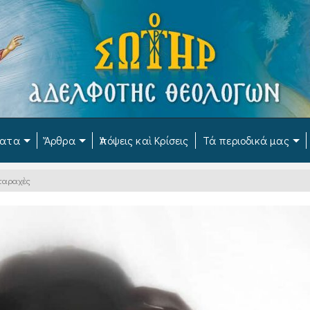
ματα
Ἄρθρα
Ἀπόψεις καὶ Κρίσεις
Τά περιοδικά μας
αταραχὲς