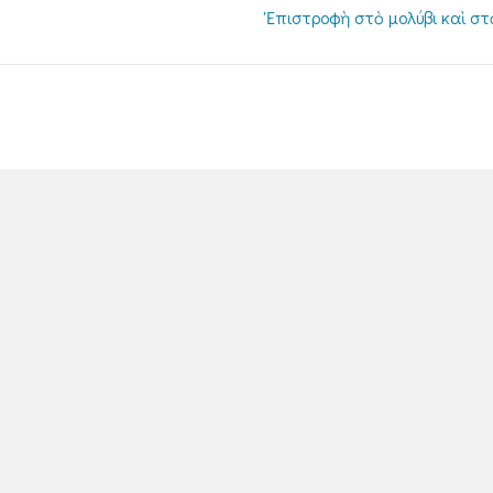
Ἐπιστροφὴ στὸ μολύβι καὶ στ