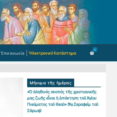
0
Ἐπικοινωνία
Ἠλεκτρονικό Κατάστημα
Μήνυμα τῆς ἡμέρας
«Ὁ ἀληθινός σκοπός τῆς χριστιανικῆς
μας ζωῆς εἶναι ἡ ἀπόκτηση τοῦ Ἁγίου
Πνεύματος τοῦ Θεοῦ» (Ἅγ.Σεραφείμ τοῦ
Σάρωφ)