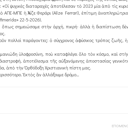
: «Οἱ ψυχικὲς διαταραχὲς ἀποτέλεσαν τὸ 2023 μία ἀπὸ τὶς κυριό
ὸ ΑΠΕ-ΜΠΕ ἡ Ἀλίζε Φεράρι (Alize Ferrari), ἐπίτιμη ἀναπληρώτρι
fimerida» 22-5-2026).
, ὅπως σημειώσαμε στὴν ἀρχή, πικρή∙ ἀλλὰ ἡ διαπίστωση δὲν 
ος.
ῦν πολλοὶ παράγοντες: ὁ σύγχρονος ἀφύσικος τρόπος ζωῆς, ἡ
 μανιώδη ὑλοφροσύνη, ποὺ καταφλέγει ὅλο τὸν κόσμο, καὶ στ
διαστροφή, ἀποτέλεσμα τῆς αὐξανόμενης ἀποστασίας γενικό
δα, ἀπὸ τὴν Ὀρθόδοξη Χριστιανικὴ πίστη μας.
ερισσότερο. Ἐκτὸς ἂν ἀλλάξουμε δρόμο…
ΕΠΟΜΕΝΟ